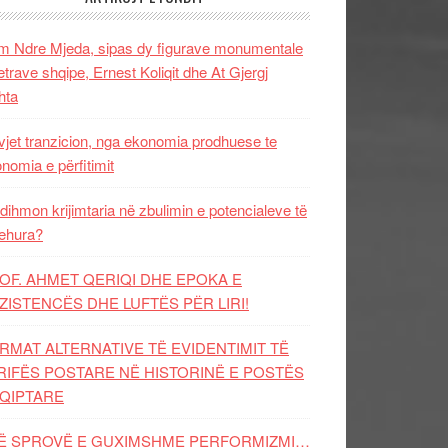
 Ndre Mjeda, sipas dy figurave monumentale
letrave shqipe, Ernest Koliqit dhe At Gjergj
hta
vjet tranzicion, nga ekonomia prodhuese te
nomia e përfitimit
dihmon krijimtaria në zbulimin e potencialeve të
ehura?
OF. AHMET QERIQI DHE EPOKA E
ZISTENCЁS DHE LUFTЁS PЁR LIRI!
RMAT ALTERNATIVE TË EVIDENTIMIT TË
RIFËS POSTARE NË HISTORINË E POSTËS
QIPTARE
Ë SPROVË E GUXIMSHME PERFORMIZMI…