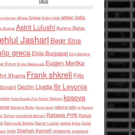
TAGS
arben llalla
alfons Grishaj
Anton Cefa
no kolonjari
Astrit Lulushi
Aurenc Bebja
an Bushati
ehlul Jashari
Beqir Sina
alip greca
Elida Buçpapaj
Elmi Berisha
Eugjen Merlika
er Bytyci
Ermira Babamusta
Frank shkreli
hri Xharra
Fritz
Ilir Levonja
Gezim Llojdia
dovani
kosova
rviste
Kolec Traboini
Keze Kozeta Zylo
sove
nderroi jete
Marjana Bulku
ne Kosove
Murat Gecaj
Rafaela Prifti
Rafael
e Tereza
presidenti Nishani
qi
Raimonda Moisiu
Ramiz Lushaj
reshat kripa
Sadik
Shefqet Kercelli
shqiperia
hani
shqiptaret
SHBA