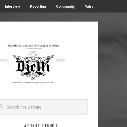
Interview
Reporting
Community
Vatra
ARTIKUJT E FUNDIT