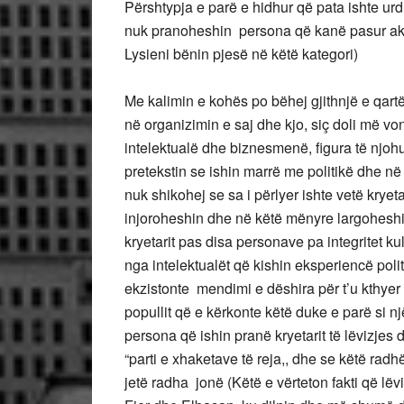
Përshtypja e parë e hidhur që pata ishte urdh
nuk pranoheshin persona që kanë pasur akti
Lysieni bënin pjesë në këtë kategori)
Me kalimin e kohës po bëhej gjithnjë e qar
në organizimin e saj dhe kjo, siç doli më vo
intelektualë dhe biznesmenë, figura të njohu
pretekstin se ishin marrë me politikë dhe n
nuk shikohej se sa i përlyer ishte vetë kryet
injoroheshin dhe në këtë mënyre largohesh
kryetarit pas disa personave pa integritet kul
nga intelektualët që kishin eksperiencë poli
ekzistonte mendimi e dëshira për t’u kthye
popullit që e kërkonte këtë duke e parë si 
persona që ishin pranë kryetarit të lëvizjes d
“parti e xhaketave të reja,, dhe se këtë ra
jetë radha jonë (Këtë e vërteton fakti që lë