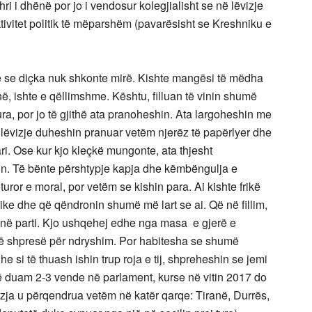
ri i dhënë por jo i vendosur kolegjialisht se në lëvizje
vitet politik të mëparshëm (pavarësisht se Kreshniku e
të se diçka nuk shkonte mirë. Kishte mangësi të mëdha
në, ishte e qëllimshme. Kështu, filluan të vinin shumë
ra, por jo të gjithë ata pranoheshin. Ata largoheshin me
ë lëvizje duheshin pranuar vetëm njerëz të papërlyer dhe
ari. Ose kur kjo kleçkë mungonte, ata thjesht
in. Të bënte përshtypje kapja dhe këmbëngulja e
turor e moral, por vetëm se kishin para. Ai kishte frikë
tike dhe që qëndronin shumë më lart se ai. Që në fillim,
r në parti. Kjo ushqehej edhe nga masa e gjerë e
një shpresë për ndryshim. Por habitesha se shumë
he si të thuash ishin trup roja e tij, shpreheshin se jemi
dhë duam 2-3 vende në parlament, kurse në vitin 2017 do
vizja u përqendrua vetëm në katër qarqe: Tiranë, Durrës,