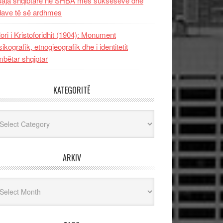
uaja shqiptare në SHBA mes sukseseve dhe
dave të së ardhmes
lori i Kristoforidhit (1904): Monument
sikografik, etnogjeografik dhe i identitetit
bëtar shqiptar
KATEGORITË
egoritë
ARKIV
iv