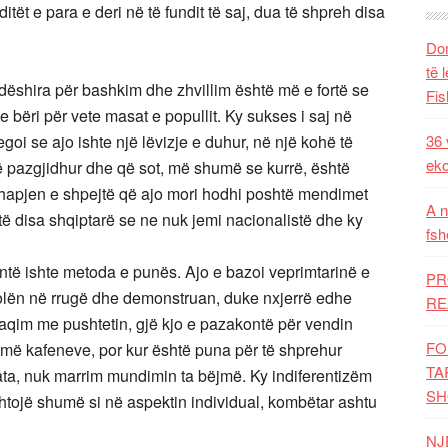
ët e para e deri në të fundit të saj, dua të shpreh disa
Dom
të 
r dëshira për bashkim dhe zhvillim është më e fortë se
Fis
te bëri për vete masat e popullit. Ky sukses i saj në
egoi se ajo ishte një lëvizje e duhur, në një kohë të
36 
eko
 pazgjidhur dhe që sot, më shumë se kurrë, është
ërhapjen e shpejtë që ajo mori hodhi poshtë mendimet
A n
 disa shqiptarë se ne nuk jemi nacionalistë dhe ky
fsh
çantë ishte metoda e punës. Ajo e bazoi veprimtarinë e
PR
 dolën në rrugë dhe demonstruan, duke nxjerrë edhe
RE
afaqim me pushtetin, gjë kjo e pazakontë për vendin
FO
humë kafeneve, por kur është puna për të shprehur
TA
a, nuk marrim mundimin ta bëjmë. Ky indiferentizëm
SH
tojë shumë si në aspektin individual, kombëtar ashtu
NJ