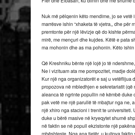
Fier dhe Elbasan, ku dilnin dhe më shumë de
Nuk më pëlqenin këto mendime, jo se vetë is
marrësve ishin “xhaketa të vjetra,, dhe për m
premtonte për një lëvizje që do kishte përm
mirë, me mençuri dhe kujdes. Këtë e pata shp
ma mohonin dhe as ma pohonin. Këto ishin dy
Që Kreshniku bënte një lojë jo të ndershme, 
Ne i vizituam ata me pompozitet, madje dolë
Kur një nga organizatorët e saj u vetëflijua
propozova në mbledhjen e sekretariatit (që 
aleanca të ngrinte popullin në këmbë duke o
pak vetë me një parullë të mbajtur nga ne, an
një xhiro nga stacioni i trenit te universit
duke u bërë masive në kryeqytet shumë shpe
në faktin se në popull ekzistonte një pakën
mbështeste. Nga ana tjetër, u kujtova faktin