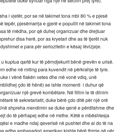
putetë duke synuar nga një në secilin prej tyre).
ha i vjetër, por se në takimet tona mbi 80 % e pjesë
ë tepër, pjesëmarrja e gjerë e popullit në takimet tona
asa të mëdha, por që duhej organizuar dhe drejtuar
rehur disa herë, por as kryetari dhe as të tjerët nuk
shimet e para për seriozitetin e kësaj lëvizjeje.
u kuptua qartë kur të përndjekurit bënë grevën e urisë.
m edhe në miting para kuvendit në përkrahje të tyre.
 duke i vënë flakën vetes dhe më vonë vdiq, unë
mblidhej çdo të hënë) se ishte momenti i duhur që
rganizuar një grevë kombëtare. Në fillim le të dilnim
ëtarë të sekretariatit, duke bërë çdo ditë për një orë
eti. Unë shpreha mendimin se duke qenë e përditshme dhe
jt do të përhapej edhe në rrethe. Këtë e mbështesja
aqësi e madhe ndaj qeverisë në pushtet dhe ai do të na
 se edhe ambasadori amerikan kishte bërë thirrje që për