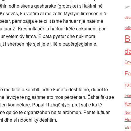
odhin edhe skena qesharake (groteske) si takimi në
 Kosovës, ku vetëm ai me zotin Myslym firmosën një
alba
r, përmbajtja e të cilit ishte hartuar një natë më
ultuar Z. Kreshnik për ta hartuar këtë dokument, por
asll
B
edhur vetëm dy firma. E pata pyetur dhe nuk mora
jt i shërben një sjellje e tillë e papërgjegjshme.
d
Env
Fa
ra
në me fatet e kombit, edhe kur ato dështojnë, duhet të
Inte
në lëvizje të ngjashme ato mos përsëriten. Është fakt se
Ko
jen kombëtare. Populli i zhgënjyer prej saj e ka të
hme që do të organizohen në të ardhmen. Për të luftuar
Nen
hi dhe si ndodhi ky dështim.
Flo
Els