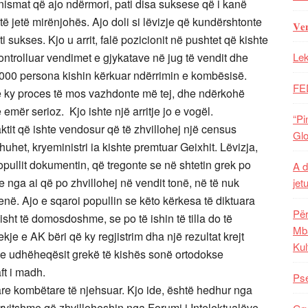
 nismat që ajo ndërmori, pati disa suksese që i kanë
të jetë mirënjohës. Ajo doli si lëvizje që kundërshtonte
𝐕𝐞
 sukses. Kjo u arrit, falë pozicionit në pushtet që kishte
kontrolluar vendimet e gjykatave në jug të vendit dhe
Lek
 6000 persona kishin kërkuar ndërrimin e kombësisë.
FE
ë ky proces të mos vazhdonte më tej, dhe ndërkohë
emër serioz. Kjo ishte një arritje jo e vogël.
“Pi
aktit që ishte vendosur që të zhvillohej një census
Glo
 thuhet, kryeministri ia kishte premtuar Geixhit. Lëvizja,
opullit dokumentin, që tregonte se në shtetin grek po
A d
she nga ai që po zhvillohej në vendit tonë, në të nuk
jet
në. Ajo e sqaroi popullin se këto kërkesa të diktuara
Për
ht të domosdoshme, se po të ishin të tilla do të
Mba
kje e AK bëri që ky regjistrim dha një rezultat krejt
Kul
 dhe udhëheqësit grekë të kishës sonë ortodokse
ft i madh.
Pse
tare kombëtare të njehsuar. Kjo ide, është hedhur nga
rvitshme që zhvilloheshin nga Forumi i Intelektualëve