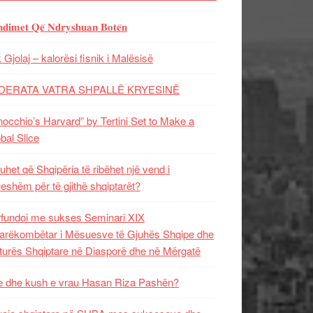
𝐝𝐢𝐦𝐞𝐭 𝐐𝐞̈ 𝐍𝐝𝐫𝐲𝐬𝐡𝐮𝐚𝐧 𝐁𝐨𝐭𝐞̈𝐧
 Gjolaj – kalorësi fisnik i Malësisë
DERATA VATRA SHPALLË KRYESINË
nocchio’s Harvard” by Tertini Set to Make a
bal Slice
uhet që Shqipëria të ribëhet një vend i
ueshëm për të gjithë shqiptarët?
fundoi me sukses Seminari XIX
rëkombëtar i Mësuesve të Gjuhës Shqipe dhe
turës Shqiptare në Diasporë dhe në Mërgatë
 dhe kush e vrau Hasan Riza Pashën?