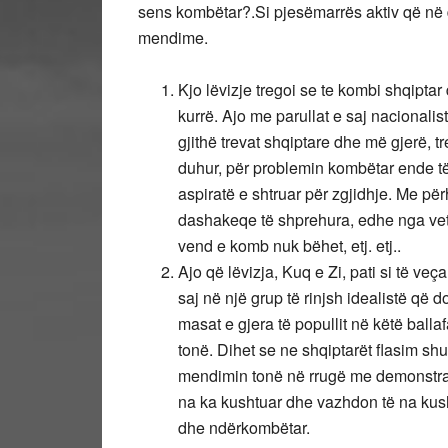
sens kombëtar?.Si pjesëmarrës aktiv që në dit
mendime.
Kjo lëvizje tregoi se te kombi shqipta
kurrë. Ajo me parullat e saj nacionalis
gjithë trevat shqiptare dhe më gjerë, tr
duhur, për problemin kombëtar ende të
aspiratë e shtruar për zgjidhje. Me p
dashakeqe të shprehura, edhe nga vetë
vend e komb nuk bëhet, etj. etj..
Ajo që lëvizja, Kuq e Zi, pati si të ve
saj në një grup të rinjsh idealistë që
masat e gjera të popullit në këtë ball
tonë. Dihet se ne shqiptarët flasim s
mendimin tonë në rrugë me demonstrat
na ka kushtuar dhe vazhdon të na kush
dhe ndërkombëtar.