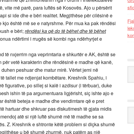
Gr
ë, vite më parë, para luftës së Kosovës. Ajo u përsërit
sfi
i si ide dhe e bëri realitet. Megjithëse për cilësinë e
Fja
e kjo është më se e natyrshme. Për mua ka pak rëndësi
lek
kush e bëri;
rëndësi ka që do të bëhet dhe të bëhet
kom
 vonua ndërtimi i rrugës së kombi nga ndërhyrjet e
d të nxjerrim nga veprimtaria e shkurtër e AK, është se
ren për vetë karakterin dhe rëndësinë e madhe që kanë,
Kat
 duhen peshuar dhe matur mirë. Vërtet jemi në
të tallet me ndjenjat kombëtare. Kreshnik Spahiu, i
igurative, po sillej si kalë i azdisur (i tërbuar), duke
esh ishin të pa argumentuara ligjërisht, siç ishte ajo e
r është beteja e madhe dhe vendimtare që e pret
të hartuar dhe shkruar pas diskutimesh të gjata midis
Ark
e mendoj atë si një luftë shumë më të madhe se sa
vës. Z. Kreshnik e shtronte këtë problem si diçka shumë
megjithëse u bë shumë zhurmë. nuk patëm as një