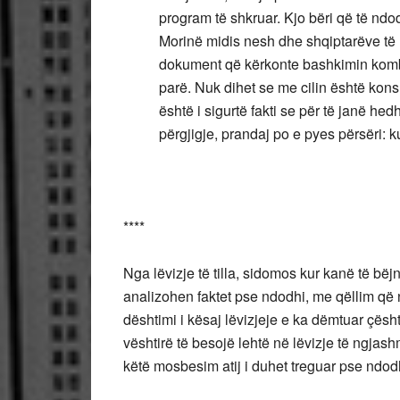
program të shkruar. Kjo bëri që të nd
Morinë midis nesh dhe shqiptarëve të
dokument që kërkonte bashkimin kombëta
parë. Nuk dihet se me cilin është kons
është i sigurtë fakti se për të janë h
përgjigje, prandaj po e pyes përsëri: ku
****
Nga lëvizje të tilla, sidomos kur kanë të bëj
analizohen faktet pse ndodhi, me qëllim që 
dështimi i kësaj lëvizjeje e ka dëmtuar çësht
vështirë të besojë lehtë në lëvizje të ngjas
këtë mosbesim atij i duhet treguar pse ndod