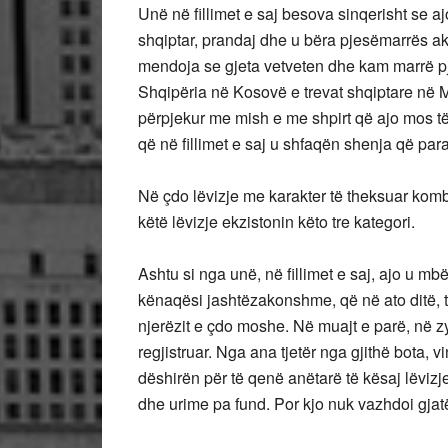
Unë në fillimet e saj besova sinqerisht se 
shqiptar, prandaj dhe u bëra pjesëmarrës akt
mendoja se gjeta vetveten dhe kam marrë pj
Shqipëria në Kosovë e trevat shqiptare në
përpjekur me mish e me shpirt që ajo mos t
që në fillimet e saj u shfaqën shenja që para
Në çdo lëvizje me karakter të theksuar komb
këtë lëvizje ekzistonin këto tre kategori.
Ashtu si nga unë, në fillimet e saj, ajo u mb
kënaqësi jashtëzakonshme, që në ato ditë, t
njerëzit e çdo moshe. Në muajt e parë, në zy
regjistruar. Nga ana tjetër nga gjithë bota,
dëshirën për të qenë anëtarë të kësaj lëvizje
dhe urime pa fund. Por kjo nuk vazhdoi gjat