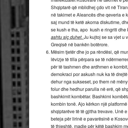
Shqiptarë që mblidhej çdo vit në Tiran
në takimet e Aleancës dhe qeveria e kap
saj mund të ketë akoma diskutime, dh
se kush e tha, apo kush e ringriti dhe 
ashtu siç duhet
.
Ju kujtoj se sa vjet u
Greqisë në bankën botërore.
Mësim tjetër dhe jo pa rëndësi, që mun
lëvizje të tilla përpara se të ndërmer
për të tashmen dhe ardhmen e kombit,
demokraci por askush nuk ka të drejtë 
dehur nga sukseset, po them në mënyrë f
folur dhe hedhur parulla në erë, që shp
bashkimit kombëtar. Bashkimi kombëta
kombin tonë. Ajo kërkon një platformë 
shqiptarëve të të gjitha trevave. Unë 
beteja për lirinë e pavarësinë e Koso
të thjeshtë, madje për këtë bashkim 