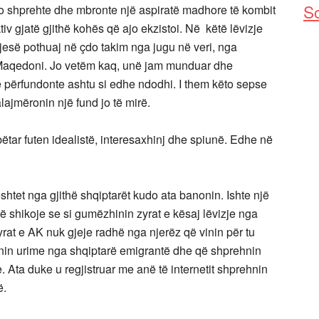
So
ajo shprehte dhe mbronte një aspiratë madhore të kombit
iv gjatë gjithë kohës që ajo ekzistoi. Në këtë lëvizje
esë pothuaj në çdo takim nga jugu në veri, nga
 Maqedoni. Jo vetëm kaq, unë jam munduar dhe
ë përfundonte ashtu si edhe ndodhi. I them këto sepse
lajmëronin një fund jo të mirë.
ëtar futen idealistë, interesaxhinj dhe spiunë. Edhe në
ështet nga gjithë shqiptarët kudo ata banonin. Ishte një
ë shikoje se si gumëzhinin zyrat e kësaj lëvizje nga
rat e AK nuk gjeje radhë nga njerëz që vinin për tu
 vinin urime nga shqiptarë emigrantë dhe që shprehnin
. Ata duke u regjistruar me anë të internetit shprehnin
ë.