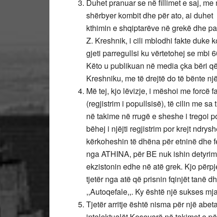
Duhet pranuar se në fillimet e saj, me
shërbyer kombit dhe për ato, ai duhet 
kthimin e shqiptarëve në grekë dhe pati
Z. Kreshnik, i cili mblodhi fakte duke 
gjeti parregullsi ku vërtetohej se mbi
Këto u publikuan në media çka bëri q
Kreshniku, me të drejtë do të bënte një 
Më tej, kjo lëvizje, i mëshoi me forcë f
(regjistrim i popullsisë), të cilin me sa
në takime në rrugë e sheshe i tregoi p
bëhej i njëjti regjistrim por krejt ndry
kërkoheshin të dhëna për etninë dhe fe
nga ATHINA, për BE nuk ishin detyrimis
ekzistonin edhe në atë grek. Kjo përpje
tjetër nga atë që prisnin fqinjët tanë
,,Autoqefale,,. Ky është një sukses mja
Tjetër arritje është nisma për një abe
intelektualët Kosovarë në takimet e pë