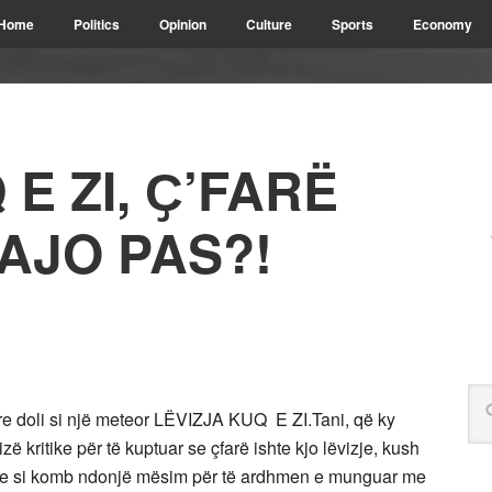
Home
Politics
Opinion
Culture
Sports
Economy
E ZI, Ҫ’FARË
AJO PAS?!
tare doli si një meteor LËVIZJA KUQ E ZI.Tani, që ky
ë kritike për të kuptuar se çfarë ishte kjo lëvizje, kush
neve si komb ndonjë mësim për të ardhmen e munguar me