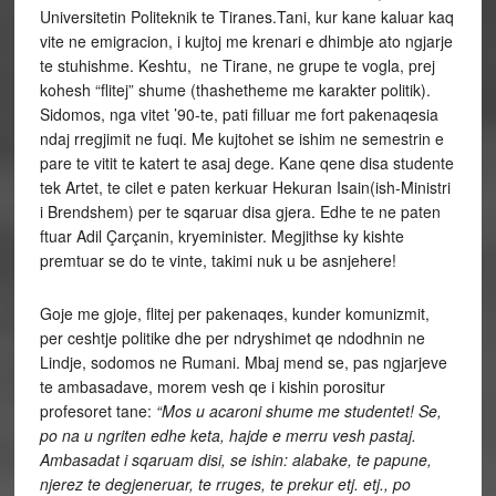
Universitetin Politeknik te Tiranes.Tani, kur kane kaluar kaq
vite ne emigracion, i kujtoj me krenari e dhimbje ato ngjarje
te stuhishme. Keshtu, ne Tirane, ne grupe te vogla, prej
kohesh “flitej” shume (thashetheme me karakter politik).
Sidomos, nga vitet ’90-te, pati filluar me fort pakenaqesia
ndaj rregjimit ne fuqi. Me kujtohet se ishim ne semestrin e
pare te vitit te katert te asaj dege. Kane qene disa studente
tek Artet, te cilet e paten kerkuar Hekuran Isain(ish-Ministri
i Brendshem) per te sqaruar disa gjera. Edhe te ne paten
ftuar Adil Çarçanin, kryeminister. Megjithse ky kishte
premtuar se do te vinte, takimi nuk u be asnjehere!
Goje me gjoje, flitej per pakenaqes, kunder komunizmit,
per ceshtje politike dhe per ndryshimet qe ndodhnin ne
Lindje, sodomos ne Rumani. Mbaj mend se, pas ngjarjeve
te ambasadave, morem vesh qe i kishin porositur
profesoret tane:
“Mos u acaroni shume me studentet! Se,
po na u ngriten edhe keta, hajde e merru vesh pastaj.
Ambasadat i sqaruam disi, se ishin: alabake, te papune,
njerez te degjeneruar, te rruges, te prekur etj. etj., po