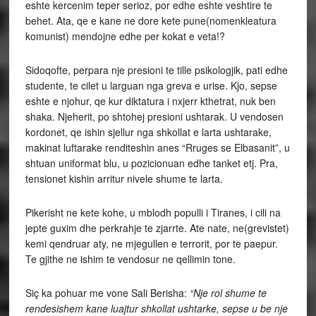
eshte kercenim teper serioz, por edhe eshte veshtire te
behet. Ata, qe e kane ne dore kete pune(nomenkleatura
komunist) mendojne edhe per kokat e veta!?
Sidoqofte, perpara nje presioni te tille psikologjik, pati edhe
studente, te cilet u larguan nga greva e urise. Kjo, sepse
eshte e njohur, qe kur diktatura i nxjerr kthetrat, nuk ben
shaka. Njeherit, po shtohej presioni ushtarak. U vendosen
kordonet, qe ishin sjellur nga shkollat e larta ushtarake,
makinat luftarake renditeshin anes “Rruges se Elbasanit”, u
shtuan uniformat blu, u pozicionuan edhe tanket etj. Pra,
tensionet kishin arritur nivele shume te larta.
Pikerisht ne kete kohe, u mblodh populli i Tiranes, i cili na
jepte guxim dhe perkrahje te zjarrte. Ate nate, ne(grevistet)
kemi qendruar aty, ne mjegullen e terrorit, por te paepur.
Te gjithe ne ishim te vendosur ne qellimin tone.
Siç ka pohuar me vone Sali Berisha:
“Nje rol shume te
rendesishem kane luajtur shkollat ushtarke, sepse u be nje