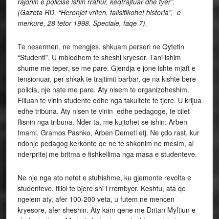
rajonin e policise ishin rrahur, keqtrajtuar dhe fyer”.
(Gazeta RD, “Heronjet vriten, fallsifikohet historia”, e
merkure, 28 tetor 1998. Speciale, faqe 7).
Te nesermen, ne mengjes, shkuam perseri ne Qytetin
“Studenti”. U mblodhem te sheshi kryesor. Tani ishim
shume me teper, se me pare. Gjendja e jone ishte mjaft e
tensionuar, per shkak te trajtimit barbar, qe na kishte bere
policia, nje nate me pare. Aty nisem te organizoheshim.
Filluan te vinin studente edhe nga fakultete te tjere. U krijua
edhe tribuna. Aty nisen te vinin edhe pedagoge, te cilet
flisnin nga tribuna. Nder ta, me kujtohet se ishin: Arben
Imami, Gramos Pashko, Arben Demeti etj. Ne çdo rast, kur
ndonje pedagog kerkonte qe ne te shkonim ne mesim, ai
nderpritej me britma e fishkellima nga masa e studenteve.
Ne nje nga ato netet e stuhishme, ku gjemonte revolta e
studenteve, filloi te bjere shi i rrembyer. Keshtu, ata qe
ngelem aty, afer 100-200 veta, u futem ne mencen
kryesore, afer sheshin. Aty kam qene me Dritan Myftiun e