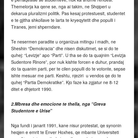
Themelorja ka qene se, nga ai takim, ne Shqiperi u
dekarua pluralizmi politik. Pas kesaj protestuesit, studentet
e te gjitha shkollave te larta te kryeqytetit dhe populli i
Tiranes, jemi shperndare.
Te nesermen paradite u organizua mitingu i madh, ne
Sheshin “Demokracia” dhe nisen diskutimet, se si do te
quhej: “Levizje” apo “Parti”. U tha se do ta quajnim “Levizja
Sudentore Rinore”, por nuk kishte forcen e duhur, prandaj
do ta quanim parti, per te cilen populli do te votonte, sepse
ishte mesuar me parti. Keshtu, njeziri u vendos qe do te
quhej “Partia Demokratike”. Kjo faze ka zgjatur ne 8-12
ditet e dhjetorit 1990.
2.Mbresa dhe emocione te thella, nga “Greva
Studentore e Urise
”
Nga fundi i janarit 1991, kane nisur protestat, qe synonin
heqjen e emrit te Enver Hoxhes, qe mbante Universiteti