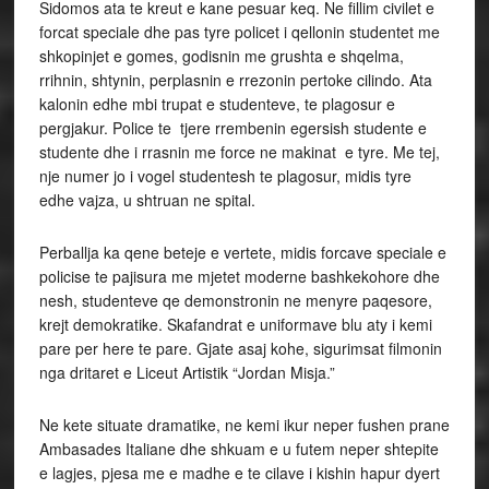
Sidomos ata te kreut e kane pesuar keq. Ne fillim civilet e
forcat speciale dhe pas tyre policet i qellonin studentet me
shkopinjet e gomes, godisnin me grushta e shqelma,
rrihnin, shtynin, perplasnin e rrezonin pertoke cilindo. Ata
kalonin edhe mbi trupat e studenteve, te plagosur e
pergjakur. Police te tjere rrembenin egersish studente e
studente dhe i rrasnin me force ne makinat e tyre. Me tej,
nje numer jo i vogel studentesh te plagosur, midis tyre
edhe vajza, u shtruan ne spital.
Perballja ka qene beteje e vertete, midis forcave speciale e
policise te pajisura me mjetet moderne bashkekohore dhe
nesh, studenteve qe demonstronin ne menyre paqesore,
krejt demokratike. Skafandrat e uniformave blu aty i kemi
pare per here te pare. Gjate asaj kohe, sigurimsat filmonin
nga dritaret e Liceut Artistik “Jordan Misja.”
Ne kete situate dramatike, ne kemi ikur neper fushen prane
Ambasades Italiane dhe shkuam e u futem neper shtepite
e lagjes, pjesa me e madhe e te cilave i kishin hapur dyert