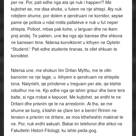
per ne. Por, pati edhe nga ata qe nuk i happen!? Me
kujtohet se, me disa shoke, u futem ne nje shtepi. Aty nuk
ndejtem shume, por dolem e qendruam ne korridor, sepse
pame qe policia u ndal midis pallateve e nuk u fut neper
shtepia. Policet, mbas pak kohe, u larguan dhe ne ikem
prej andej. Te pakten, une ika nga ajo banese dhe shkova
ne banesen time. Ndersa konviktoret u kthyen ne Qytetin
“Studenti.” Pati edhe studente tiranas, te cilet shkuan te
konviktet.
Ndersa une, me shokun tim Dritan Myftiu, me te cilin
banonim ne nje lagje, u kthyem e qendruam ne shtepite
tona. Natyrisht, qe prinderve u treguam per ate, qe kishte
ndodhur me ne. Kjo edhe nga qe ishim grisur dhe bere tere
balte, si nga rrobat e kepucet. Me kujtohet, se erdhi te ne
Dritani dhe prisnim qe te na arrestonin. Ai tha, se me
shume se burg, s’kishin se çfare ten a benin! Rrinim ne
tension e prisnim ne dritare, se mos ktheheshin makinat te
ne. Por, nuk erdhi askush. Babai im telefonoi dhe shkoi ne
Fakultetin Histori-Filologji, ku ishte peda-gog.