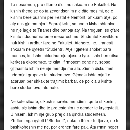
Te nesermen, pra diten e diel, ne shkuam ne Fakultet. Na
kishin thene se do ta zevendsonim nje dite mesimi, qe e
kishim bere pushim per Festat e Nentorit. Shkuam atje, po
aty nuk gjetem njeri. Sqaroj ketu, se une e kisha shtepine
ne nje lagje te Tiranes dhe banoja aty. Na treguan, se çfare
kishte ndodhur naten e mepareshme. Studentet konviktore
nuk kishin ardhur fare ne Fakultet. Atehere, ne, tiranesit
shkuam ne qytetin “Studenti”. Atje i gjetem shoket para
mences, ku ishin mbledhur nje pjese e tyre. Ishin bere disa
kerkesa ekonomike, te cilat i firmosem edhe ne, sepse
gjithashtu ishim ne nje mendje me ata. Zienin diskutimet
ndermjet grupeve te studenteve. Gjendja ishte mjaft e
acaruar, per shkak te trajtimit barbar, qe policia u kishte
bere studenteve, ate nate.
Ne kete situate, dikush shprehu mendimin qe te shkonim,
ashtu siç ishim dhe te protestonim ne qender te kryeqytetit.
U nisem. Ishim nje grup prej disa qindra studentesh.
Zbritem nga qyteti i “Studenti”, duke u thirrur te tjerve, qe te
bashkoheshin me ne, por erdhen fare pak. Ata rrinin neper