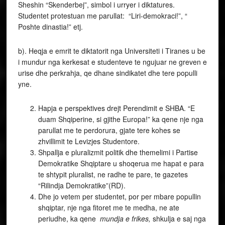
Sheshin “Skenderbej”, simbol i urryer i diktatures.
Studentet protestuan me parullat: “Liri-demokraci!”, “
Poshte dinastia!” etj.
b). Heqja e emrit te diktatorit nga Universiteti i Tiranes u be
i mundur nga kerkesat e studenteve te ngujuar ne greven e
urise dhe perkrahja, qe dhane sindikatet dhe tere populli
yne.
Hapja e perspektives drejt Perendimit e SHBA. “E
duam Shqiperine, si gjithe Europa!” ka qene nje nga
parullat me te perdorura, gjate tere kohes se
zhvillimit te Levizjes Studentore.
Shpallja e pluralizmit politik dhe themelimi i Partise
Demokratike Shqiptare u shoqerua me hapat e para
te shtypit pluralist, ne radhe te pare, te gazetes
“Rilindja Demokratike”(RD).
Dhe jo vetem per studentet, por per mbare popullin
shqiptar, nje nga fitoret me te medha, ne ate
periudhe, ka qene
mundja e frikes,
shkulja e saj nga