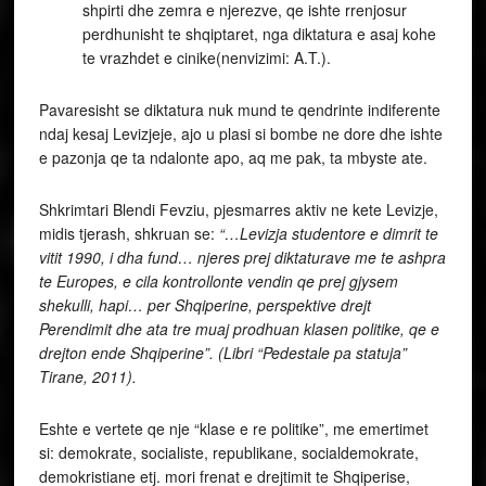
shpirti dhe zemra e njerezve, qe ishte rrenjosur
perdhunisht te shqiptaret, nga diktatura e asaj kohe
te vrazhdet e cinike(nenvizimi: A.T.).
Pavaresisht se diktatura nuk mund te qendrinte indiferente
ndaj kesaj Levizjeje, ajo u plasi si bombe ne dore dhe ishte
e pazonja qe ta ndalonte apo, aq me pak, ta mbyste ate.
Shkrimtari Blendi Fevziu, pjesmarres aktiv ne kete Levizje,
midis tjerash, shkruan se:
“…Levizja studentore e dimrit te
vitit 1990, i dha fund… njeres prej diktaturave me te ashpra
te Europes, e cila kontrollonte vendin qe prej gjysem
shekulli, hapi… per Shqiperine, perspektive drejt
Perendimit dhe ata tre muaj prodhuan klasen politike, qe e
drejton ende Shqiperine”. (Libri “Pedestale pa statuja”
Tirane, 2011).
Eshte e vertete qe nje “klase e re politike”, me emertimet
si: demokrate, socialiste, republikane, socialdemokrate,
demokristiane etj. mori frenat e drejtimit te Shqiperise,