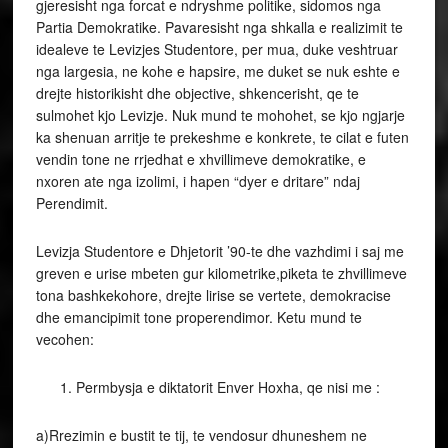
gjeresisht nga forcat e ndryshme politike, sidomos nga
Partia Demokratike. Pavaresisht nga shkalla e realizimit te
idealeve te Levizjes Studentore, per mua, duke veshtruar
nga largesia, ne kohe e hapsire, me duket se nuk eshte e
drejte historikisht dhe objective, shkencerisht, qe te
sulmohet kjo Levizje. Nuk mund te mohohet, se kjo ngjarje
ka shenuan arritje te prekeshme e konkrete, te cilat e futen
vendin tone ne rrjedhat e xhvillimeve demokratike, e
nxoren ate nga izolimi, i hapen “dyer e dritare” ndaj
Perendimit.
Levizja Studentore e Dhjetorit ’90-te dhe vazhdimi i saj me
greven e urise mbeten gur kilometrike,piketa te zhvillimeve
tona bashkekohore, drejte lirise se vertete, demokracise
dhe emancipimit tone properendimor. Ketu mund te
vecohen:
Permbysja e diktatorit Enver Hoxha, qe nisi me :
a)Rrezimin e bustit te tij, te vendosur dhuneshem ne