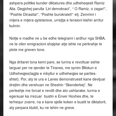
ashpera politike kunder diktatures dhe udheheqesit Ramiz
Alia. Degjohej parulla ‘Liri demokraci”, “ O Ramiz, o zagar!”,
“Poshte Dinastia!”, “Poshte burokratet!” etj. Zemrimi i
mijera e mijera qytetareve, urrejtja e tensioni kishin arritur
kulmin.
Nxitje e madhe ne u be edhe telegrami i ardhur nga SHBA,
ne te cilen emigracioni shqiptar atje ishte ne perkrahje te
plote me greven tone.
Nga dritaret tona kemi pare, se turma e revoltuar eshte
larguar per ne qender te Tiranes, me synim Bllokun e
Udheheqjes(lagjia e mbyllur e udheheqjes se parties-
shtet). Por, aty te ura e Lanes demonstruesit kane devijuar
drejtim dhe vershuan ne Sheshin “Skenderbej”. Ne
perleshje me forcat e rendit dhe ato ushtarake, turma e
egersuar ka rrezuar bustin e Enver Hoxhes dhe, te
terhequr zvarre, na e kane sjelle koken e bustit te diktatorit,
aty perpara klubit, ku ne ishim ne greve.