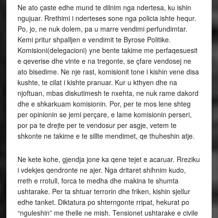
Ne ato çaste edhe mund te dilnim nga ndertesa, ku ishin
ngujuar. Rrethimi i nderteses sone nga policia ishte hequr.
Po, jo, ne nuk dolem, pa u marre vendimi perfundimtar.
Kemi pritur shpalljen e vendimit te Byrose Politike.
Komisioni(delegacioni) yne bente takime me perfaqesuesit
e qeverise dhe vinte e na tregonte, se çfare vendosej ne
ato bisedime. Ne nje rast, komisionit tone i kishin vene disa
kushte, te cilat i kishte pranuar. Kur u kthyen dhe na
njoftuan, mbas diskutimesh te nxehta, ne nuk rame dakord
dhe e shkarkuam komisionin. Por, per te mos lene shteg
per opinionin se jemi perçare, e lame komisionin perseri,
por pa te drejte per te vendosur per asgje, vetem te
shkonte ne takime e te sillte mendimet, qe thuheshin atje.
Ne kete kohe, gjendja jone ka qene tejet e acaruar. Rreziku
i vdekjes qendronte ne ajer. Nga dritaret shihnim kudo,
rreth e rrotull, forca te medha dhe makina te shumta
ushtarake. Per ta shtuar terrorin dhe friken, kishin sjellur
edhe tanket. Diktatura po shterngonte rripat, hekurat po
“nguleshin” me thelle ne mish. Tensionet ushtarake e civile