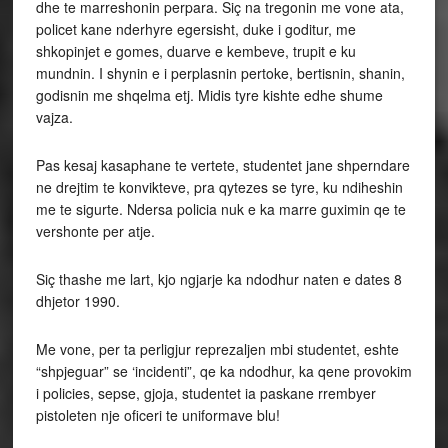
dhe te marreshonin perpara. Siç na tregonin me vone ata,
policet kane nderhyre egersisht, duke i goditur, me
shkopinjet e gomes, duarve e kembeve, trupit e ku
mundnin. I shynin e i perplasnin pertoke, bertisnin, shanin,
godisnin me shqelma etj. Midis tyre kishte edhe shume
vajza.
Pas kesaj kasaphane te vertete, studentet jane shperndare
ne drejtim te konvikteve, pra qytezes se tyre, ku ndiheshin
me te sigurte. Ndersa policia nuk e ka marre guximin qe te
vershonte per atje.
Siç thashe me lart, kjo ngjarje ka ndodhur naten e dates 8
dhjetor 1990.
Me vone, per ta perligjur reprezaljen mbi studentet, eshte
“shpjeguar” se ‘incidenti”, qe ka ndodhur, ka qene provokim
i policies, sepse, gjoja, studentet ia paskane rrembyer
pistoleten nje oficeri te uniformave blu!