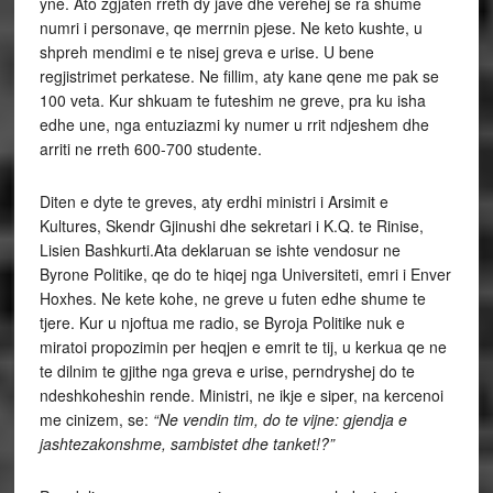
yne. Ato zgjaten rreth dy jave dhe verehej se ra shume
numri i personave, qe merrnin pjese. Ne keto kushte, u
shpreh mendimi e te nisej greva e urise. U bene
regjistrimet perkatese. Ne fillim, aty kane qene me pak se
100 veta. Kur shkuam te futeshim ne greve, pra ku isha
edhe une, nga entuziazmi ky numer u rrit ndjeshem dhe
arriti ne rreth 600-700 studente.
Diten e dyte te greves, aty erdhi ministri i Arsimit e
Kultures, Skendr Gjinushi dhe sekretari i K.Q. te Rinise,
Lisien Bashkurti.Ata deklaruan se ishte vendosur ne
Byrone Politike, qe do te hiqej nga Universiteti, emri i Enver
Hoxhes. Ne kete kohe, ne greve u futen edhe shume te
tjere. Kur u njoftua me radio, se Byroja Politike nuk e
miratoi propozimin per heqjen e emrit te tij, u kerkua qe ne
te dilnim te gjithe nga greva e urise, perndryshej do te
ndeshkoheshin rende. Ministri, ne ikje e siper, na kercenoi
me cinizem, se:
“Ne vendin tim, do te vijne: gjendja e
jashtezakonshme, sambistet dhe tanket!?”