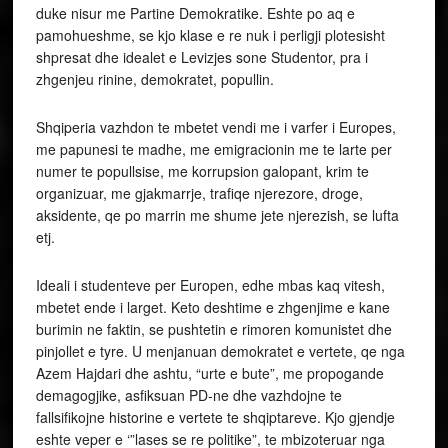
duke nisur me Partine Demokratike. Eshte po aq e
pamohueshme, se kjo klase e re nuk i perligji plotesisht
shpresat dhe idealet e Levizjes sone Studentor, pra i
zhgenjeu rinine, demokratet, popullin.
Shqiperia vazhdon te mbetet vendi me i varfer i Europes,
me papunesi te madhe, me emigracionin me te larte per
numer te popullsise, me korrupsion galopant, krim te
organizuar, me gjakmarrje, trafiqe njerezore, droge,
aksidente, qe po marrin me shume jete njerezish, se lufta
etj.
Ideali i studenteve per Europen, edhe mbas kaq vitesh,
mbetet ende i larget. Keto deshtime e zhgenjime e kane
burimin ne faktin, se pushtetin e rimoren komunistet dhe
pinjollet e tyre. U menjanuan demokratet e vertete, qe nga
Azem Hajdari dhe ashtu, “urte e bute”, me propogande
demagogjike, asfiksuan PD-ne dhe vazhdojne te
fallsifikojne historine e vertete te shqiptareve. Kjo gjendje
eshte veper e ‘”lases se re politike”, te mbizoteruar nga