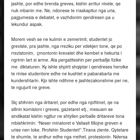
jashte, por edhe brenda greves, kishin arritur nivele, qe
nuk mbanin me. Ne, ndonese te rraskapitur nga uria,
pagjumesia e debatet, e vazhdonim qendresen pa u
lekundur aspak.
Morem vesh se ne kulmin e zemerimit, studentet jo
greviste, pra jashte, nga rreziku per vdekjen tone, qe po
rrezistonim, çmontonin krevatet dhe kembet e hekurta i
ngrinin lart si arme. Ata pergatiteshin per perballje fizike
me diktaturen. Ky ishte shpirti shqiptar i qendreses heroike
te rinise studentore edhe ne kushtet e pabarabarta me
kundershtarin. Kjo ishte ndihme e jashtezakonshme per ne,
te ngujurit ne greve.
Siç shihnim nga dritaret, por edhe nga njoftimet, qe na
sillnin komisioni i greves, gazetaret etj., mesuam se
sindikatat kishin ngjitur ne shtyllen perballe dritareve tona
mbishkrimin: “Neser minatoret e Valiasit fillojne greven e
urise nen toke. Rrofshin Studentet!”.Tirana ziente. Qytetare
te shumte, te ardhur edhe nga rrethet, protestonin. Ndersa