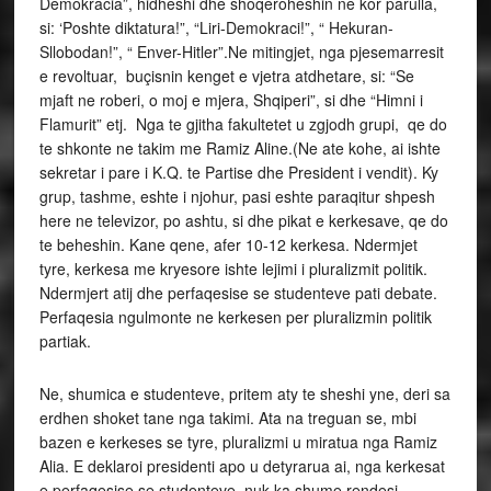
Demokracia”, hidheshi dhe shoqeroheshin ne kor parulla,
si: ‘Poshte diktatura!”, “Liri-Demokraci!”, “ Hekuran-
Sllobodan!”, “ Enver-Hitler”.Ne mitingjet, nga pjesemarresit
e revoltuar, buçisnin kenget e vjetra atdhetare, si: “Se
mjaft ne roberi, o moj e mjera, Shqiperi”, si dhe “Himni i
Flamurit” etj. Nga te gjitha fakultetet u zgjodh grupi, qe do
te shkonte ne takim me Ramiz Aline.(Ne ate kohe, ai ishte
sekretar i pare i K.Q. te Partise dhe President i vendit). Ky
grup, tashme, eshte i njohur, pasi eshte paraqitur shpesh
here ne televizor, po ashtu, si dhe pikat e kerkesave, qe do
te beheshin. Kane qene, afer 10-12 kerkesa. Ndermjet
tyre, kerkesa me kryesore ishte lejimi i pluralizmit politik.
Ndermjert atij dhe perfaqesise se studenteve pati debate.
Perfaqesia ngulmonte ne kerkesen per pluralizmin politik
partiak.
Ne, shumica e studenteve, pritem aty te sheshi yne, deri sa
erdhen shoket tane nga takimi. Ata na treguan se, mbi
bazen e kerkeses se tyre, pluralizmi u miratua nga Ramiz
Alia. E deklaroi presidenti apo u detyrarua ai, nga kerkesat
e perfaqesise se studenteve, nuk ka shume rendesi.