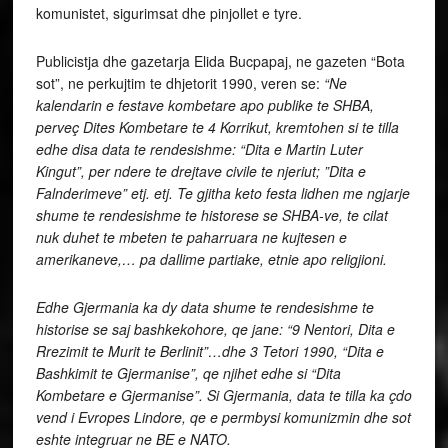
komunistet, sigurimsat dhe pinjollet e tyre.
Publicistja dhe gazetarja Elida Bucpapaj, ne gazeten “Bota
sot”, ne perkujtim te dhjetorit 1990, veren se:
“Ne
kalendarin e festave kombetare apo publike te SHBA,
perveç Dites Kombetare te 4 Korrikut, kremtohen si te tilla
edhe disa data te rendesishme: “Dita e Martin Luter
Kingut”, per ndere te drejtave civile te njeriut; ”Dita e
Falnderimeve” etj. etj. Te gjitha keto festa lidhen me ngjarje
shume te rendesishme te historese se SHBA-ve, te cilat
nuk duhet te mbeten te paharruara ne kujtesen e
amerikaneve,… pa dallime partiake, etnie apo religjioni.
Edhe Gjermania ka dy data shume te rendesishme te
historise se saj bashkekohore, qe jane: “9 Nentori, Dita e
Rrezimit te Murit te Berlinit”…dhe 3 Tetori 1990, “Dita e
Bashkimit te Gjermanise”, qe njihet edhe si “Dita
Kombetare e Gjermanise”. Si Gjermania, data te tilla ka çdo
vend i Evropes Lindore, qe e permbysi komunizmin dhe sot
eshte integruar ne BE e NATO.