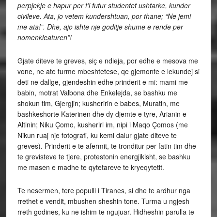
perpjekje e hapur per t’i futur studentet ushtarke, kunder
civileve. Ata, jo vetem kundershtuan, por thane; “Ne jemi
me ata!”. Dhe, ajo ishte nje goditje shume e rende per
nomenkleaturen”!
Gjate diteve te greves, siç e ndieja, por edhe e mesova me
vone, ne ate turme mbeshtetese, qe gjemonte e lekundej si
deti ne dallge, gjendeshin edhe prinderit e mi: mami me
babin, motrat Valbona dhe Enkelejda, se bashku me
shokun tim, Gjergjin; kusheririn e babes, Muratin, me
bashkeshorte Katerinen dhe dy djemte e tyre, Arianin e
Altinin; Niku Çomo, kusheriri im, nipi i Maqo Çomos (me
Nikun ruaj nje fotografi, ku kemi dalur gjate diteve te
greves). Prinderit e te afermit, te tronditur per fatin tim dhe
te grevisteve te tjere, protestonin energjikisht, se bashku
me masen e madhe te qytetareve te kryeqytetit.
Te nesermen, tere populli i Tiranes, si dhe te ardhur nga
rrethet e vendit, mbushen sheshin tone. Turma u ngjesh
rreth godines, ku ne ishim te ngujuar. Hidheshin parulla te