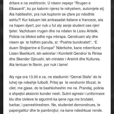
dritare e na veshtronin. U nisem nepepr “Rrugen e
Elbasanit”, ku po kalonin njerez te ndryshem, automjete etj.
Ata habiteshin, pra nuk kuptonin se çfare po ndodhte
ashtu?! Kur kaluam tek ambasadat italiane e franceze, ata
na hapen dyert, por nuk u fut aty asnje student ose njeri
tjeter. Vazhduam rrugen dhe na ndalen te Liceu Artistik.
Policia na bllokoi edhe nga mbrapa. Qendruam aty dhe
nisem qe te hidhim parulla, si: “Poshte burokratet!”, “E
duam Shqiperine si Europa!” Nderkohe, kane mberriturar
Lisien Bashkurti, ish-sekretar i Komitetit Qendror te Rinise
dhe Skender Gjinushi, ish-minister i Arsimit dhe Kultures.
Ata tentuan te flisnin, por nuk i lame!
Aty nga ora 13.00 e ca, ne stadiumin “Qemal Stafa” do te
luhej nje ndeshje futbolli. Pritej qe te vershonin tifozat, te
cilet, me gjase, do te bashkoheshin me ne. Prandaj, policia
e shpejtoi aksionin kunder nesh. Sulmi agresiv i uniformave
blu dhe civileve te sigurimit ka qene nga me brutalet,
barbar, i pameshireshem. Ne, studentet demonstrues, te
papergatitur dhe te pambrojtur, na kane ndeshkuar rende.