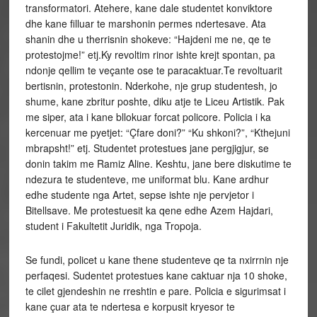
transformatori. Atehere, kane dale studentet konviktore
dhe kane filluar te marshonin permes ndertesave. Ata
shanin dhe u therrisnin shokeve: “Hajdeni me ne, qe te
protestojme!” etj.Ky revoltim rinor ishte krejt spontan, pa
ndonje qellim te veçante ose te paracaktuar.Te revoltuarit
bertisnin, protestonin. Nderkohe, nje grup studentesh, jo
shume, kane zbritur poshte, diku atje te Liceu Artistik. Pak
me siper, ata i kane bllokuar forcat policore. Policia i ka
kercenuar me pyetjet: “Çfare doni?” “Ku shkoni?”, “Kthejuni
mbrapsht!” etj. Studentet protestues jane pergjigjur, se
donin takim me Ramiz Aline. Keshtu, jane bere diskutime te
ndezura te studenteve, me uniformat blu. Kane ardhur
edhe studente nga Artet, sepse ishte nje pervjetor i
Bitellsave. Me protestuesit ka qene edhe Azem Hajdari,
student i Fakultetit Juridik, nga Tropoja.
Se fundi, policet u kane thene studenteve qe ta nxirrnin nje
perfaqesi. Sudentet protestues kane caktuar nja 10 shoke,
te cilet gjendeshin ne rreshtin e pare. Policia e sigurimsat i
kane çuar ata te ndertesa e korpusit kryesor te