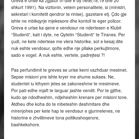
Greva e urise ka zgjatur tri dite e dy nete(18,19 dhe 20
shkurt 1991). Na vizitonin, vetem personalitete, si (ministri,
sekretari i komitetit qendror te rinise), gazetare etj. Çdo gje
ishte ne mbikqyrje mjekesore dhe kontoll te eger policor.
Greva e urise ka qene e vendosur ne ndertesen e Klubit
“Studenti”, kati i dyte, ne Qytetin “Studenti” te Tiranes. Per
çudi, ne kete ndertese me vlera historike, sot e kesaj dite
nuk eshte vendosur, qofte edhe nje pllake perkujtimore,
sado e vogel. A nuk eshte, vertete, padrejtesi ?!
Pas perfundimit te greves se urise kemi vazhduar mesimet.
Sepse misioni yne ishte kryer me shume sukses. Ne,
studentet iu kthyem jetes se zakoneshme te mesimeve.
Por pati edhe mjaft te larguar jashte vendit. Por te gjithe,
kudo qe ndodheshim, ndjeheshim krenare per misioni tone.
Atdheu dhe koha do te mbeteshin deshmitare dhe
mirenjohes per kete hap te vendosur e gjurmelenes, ne
historine e zhvillimeve tona poltikoshoqerore,
bashkekohore.