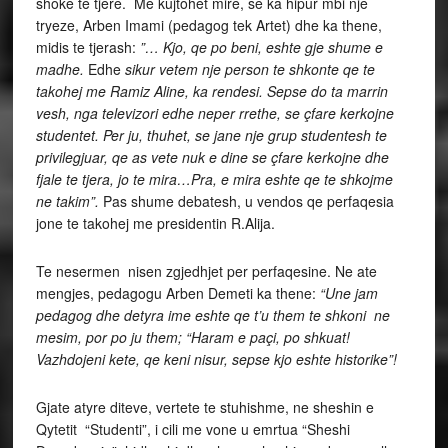
shoke te tjere. Me kujtohet mire, se ka hipur mbi nje
tryeze, Arben Imami (pedagog tek Artet) dhe ka thene,
midis te tjerash:
”… Kjo, qe po beni, eshte gje shume e
madhe.
Edhe
sikur vetem nje person te shkonte qe te
takohej me Ramiz Aline, ka rendesi. Sepse do ta marrin
vesh, nga televizori edhe neper rrethe, se çfare kerkojne
studentet. Per ju, thuhet, se jane nje grup studentesh te
privilegjuar, qe as vete nuk e dine se çfare kerkojne dhe
fjale te tjera, jo te mira…Pra, e mira eshte qe te shkojme
ne takim”.
Pas shume debatesh, u vendos qe perfaqesia
jone te takohej me presidentin R.Alija.
Te nesermen nisen zgjedhjet per perfaqesine. Ne ate
mengjes, pedagogu Arben Demeti ka thene:
“Une jam
pedagog dhe detyra ime eshte qe t’u them te shkoni ne
mesim, por po ju them; “Haram e paçi, po shkuat!
Vazhdojeni kete, qe keni nisur, sepse kjo eshte historike”!
Gjate atyre diteve, vertete te stuhishme, ne sheshin e
Qytetit “Studenti”, i cili me vone u emrtua “Sheshi