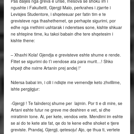
Pas daljes nga greva e urise, mesova se shoku im i
ngushte i Fakultetit, Gjergji Malo, perkrahes i zjarrte i
Levisjes Studentore, i shqetesuar per fatin tim e te
grevisteve nga thashethemet, qe perhapte sigurimi, por
edhe nga rrethimi ushtarak i nderetses sone, kishte shkuar
ne shtepine time, ku takoi babain dhe tere shqetesim i
kishte thene:
– Xhaxhi Kola! Gjendja e grevisteve eshte shume e rende.
Flitet se sigurimi do t’i vendose ata para murit…! Shko
shpejt dhe nxirre Artanin prej andej !”
Ndersa babai im, i cili i ndiqte me vemendje keto zhvillime,
ishte pergjigjur:
-Gjergji ! Te falnderoj shume per lajmin. Por ti e di mire, se
Artani eshte futur ne greve me deshiren e vet, si dhe
miratimin tone. Ai, per kete, vendos vete. Mendimi im eshte
se ai do te kete ate fat, qe do te kene edhe shoket e tjere
greviste. Prandaj, Gjergji, qetesoju! Ajo, qe thua ti, vertete