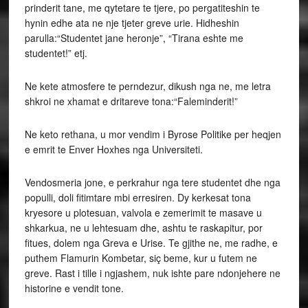
prinderit tane, me qytetare te tjere, po pergatiteshin te
hynin edhe ata ne nje tjeter greve urie. Hidheshin
parulla:“Studentet jane heronje”, “Tirana eshte me
studentet!” etj.
Ne kete atmosfere te perndezur, dikush nga ne, me letra
shkroi ne xhamat e dritareve tona:“Faleminderit!”
Ne keto rethana, u mor vendim i Byrose Politike per heqjen
e emrit te Enver Hoxhes nga Universiteti.
Vendosmeria jone, e perkrahur nga tere studentet dhe nga
populli, doli fitimtare mbi erresiren. Dy kerkesat tona
kryesore u plotesuan, valvola e zemerimit te masave u
shkarkua, ne u lehtesuam dhe, ashtu te raskapitur, por
fitues, dolem nga Greva e Urise. Te gjithe ne, me radhe, e
puthem Flamurin Kombetar, siç beme, kur u futem ne
greve. Rast i tille i ngjashem, nuk ishte pare ndonjehere ne
historine e vendit tone.