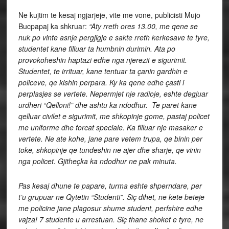
Ne kujtim te kesaj ngjarjeje, vite me vone, publicisti Mujo
Bucpapaj ka shkruar:
“Aty rreth ores 13.00, me qene se
nuk po vinte asnje pergjigje e sakte rreth kerkesave te tyre,
studentet kane filluar ta humbnin durimin. Ata po
provokoheshin haptazi edhe nga njerezit e sigurimit.
Studentet, te irrituar, kane tentuar ta çanin gardhin e
policeve, qe kishin perpara. Ky ka qene edhe çasti i
perplasjes se vertete. Nepermjet nje radioje, eshte degjuar
urdheri “Qelloni!” dhe ashtu ka ndodhur. Te paret kane
qelluar civilet e sigurimit, me shkopinje gome, pastaj policet
me uniforme dhe forcat speciale. Ka filluar nje masaker e
vertete. Ne ate kohe, jane pare vetem trupa, qe binin per
toke, shkopinje qe tundeshin ne ajer dhe sharje, qe vinin
nga policet. Gjitheçka ka ndodhur ne pak minuta.
Pas kesaj dhune te papare, turma eshte shperndare, per
t’u grupuar ne Qytetin “Studenti”. Siç dihet, ne kete beteje
me policine jane plagosur shume student, perfshire edhe
vajza! 7 studente u arrestuan. Siç thane shoket e tyre, ne