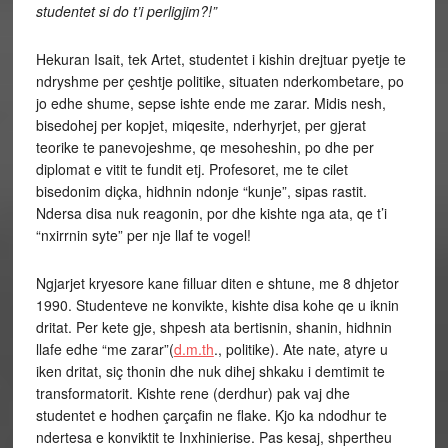
studentet si do t’i perligjim?!”
Hekuran Isait, tek Artet, studentet i kishin drejtuar pyetje te
ndryshme per çeshtje politike, situaten nderkombetare, po
jo edhe shume, sepse ishte ende me zarar. Midis nesh,
bisedohej per kopjet, miqesite, nderhyrjet, per gjerat
teorike te panevojeshme, qe mesoheshin, po dhe per
diplomat e vitit te fundit etj. Profesoret, me te cilet
bisedonim diçka, hidhnin ndonje “kunje”, sipas rastit.
Ndersa disa nuk reagonin, por dhe kishte nga ata, qe t’i
“nxirrnin syte” per nje llaf te vogel!
Ngjarjet kryesore kane filluar diten e shtune, me 8 dhjetor
1990. Studenteve ne konvikte, kishte disa kohe qe u iknin
dritat. Per kete gje, shpesh ata bertisnin, shanin, hidhnin
llafe edhe “me zarar”(
d.m.th
., politike). Ate nate, atyre u
iken dritat, siç thonin dhe nuk dihej shkaku i demtimit te
transformatorit. Kishte rene (derdhur) pak vaj dhe
studentet e hodhen çarçafin ne flake. Kjo ka ndodhur te
ndertesa e konviktit te Inxhinierise. Pas kesaj, shpertheu