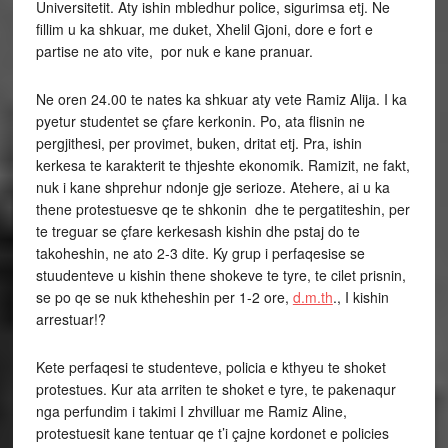
Universitetit. Aty ishin mbledhur police, sigurimsa etj. Ne
fillim u ka shkuar, me duket, Xhelil Gjoni, dore e fort e
partise ne ato vite, por nuk e kane pranuar.
Ne oren 24.00 te nates ka shkuar aty vete Ramiz Alija. I ka
pyetur studentet se çfare kerkonin. Po, ata flisnin ne
pergjithesi, per provimet, buken, dritat etj. Pra, ishin
kerkesa te karakterit te thjeshte ekonomik. Ramizit, ne fakt,
nuk i kane shprehur ndonje gje serioze. Atehere, ai u ka
thene protestuesve qe te shkonin dhe te pergatiteshin, per
te treguar se çfare kerkesash kishin dhe pstaj do te
takoheshin, ne ato 2-3 dite. Ky grup i perfaqesise se
stuudenteve u kishin thene shokeve te tyre, te cilet prisnin,
se po qe se nuk ktheheshin per 1-2 ore,
d.m.th
., I kishin
arrestuar!?
Kete perfaqesi te studenteve, policia e kthyeu te shoket
protestues. Kur ata arriten te shoket e tyre, te pakenaqur
nga perfundim i takimi I zhvilluar me Ramiz Aline,
protestuesit kane tentuar qe t’i çajne kordonet e policies