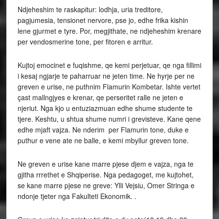
Ndjeheshim te raskapitur: lodhja, uria treditore,
pagjumesia, tensionet nervore, pse jo, edhe frika kishin
lene gjurmet e tyre. Por, megjithate, ne ndjeheshim krenare
per vendosmerine tone, per fitoren e arritur.
Kujtoj emocinet e fuqishme, qe kemi perjetuar, qe nga fillimi
i kesaj ngjarje te paharruar ne jeten time. Ne hyrje per ne
greven e urise, ne puthnim Flamurin Kombetar. Ishte vertet
çast mallngjyes e krenar, qe perseritet ralle ne jeten e
njeriut. Nga kjo u entuziazmuan edhe shume studente te
tjere. Keshtu, u shtua shume numri i grevisteve. Kane qene
edhe mjaft vajza. Ne nderim per Flamurin tone, duke e
puthur e vene ate ne balle, e kemi mbyllur greven tone.
Ne greven e urise kane marre pjese djem e vajza, nga te
gjitha rrrethet e Shqiperise. Nga pedagoget, me kujtohet,
se kane marre pjese ne greve: Ylli Vejsiu, Omer Stringa e
ndonje tjeter nga Fakulteti Ekonomik. .