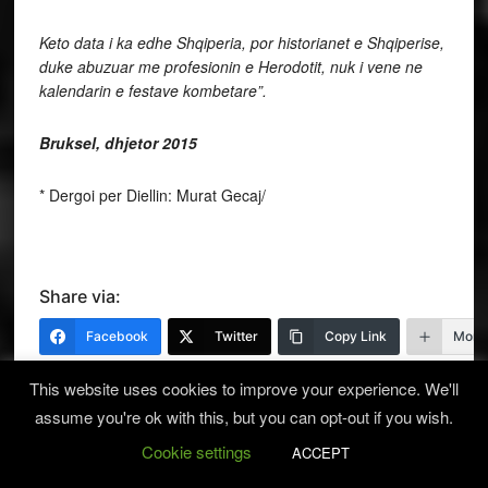
Keto data i ka edhe Shqiperia, por historianet e Shqiperise,
duke abuzuar me profesionin e Herodotit, nuk i vene ne
kalendarin e festave kombetare”.
Bruksel, dhjetor 2015
* Dergoi per Diellin: Murat Gecaj/
Share via:
Facebook
Twitter
Copy Link
More
This website uses cookies to improve your experience. We'll
FILED UNDER:
ANALIZA
assume you're ok with this, but you can opt-out if you wish.
TAGGED WITH:
ARTAN TAHIRI
,
E DHJETORIT 1990
,
LËVIZJA
Cookie settings
ACCEPT
STUDENTORE DHE GREVA E URISË