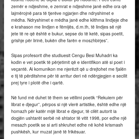
zemër e ndjeshme, e zemrat e ndjeshme janë edhe ora që
lajmërojnë para të tjerëve ngjarjen dhe ndryshimet e
mëdha. Ndryshimet e mëdha janë edhe klithma lindjeje dhe
e krahason me lindjen e fëmijës, d.m.th, të lindjes së një
jete të re që është e bukur, sepse do të ketë, sipas poetit,
grishje për lirinë, bukën dhe farën e moszhbirjes”.
Sipas profesorit dhe studiuesit Cengu Besi Muhadri ka
kodin e vet poetik të përjetimit që e identifikon atë si poet i
veçantë. Ai komunikon me njerëzit që u drejtohet me fjalën
e tij të përditshme për të arritur deri në ndërgjegjen e secilit
prej tyre i plotë dhe i qartë.
Në fund më duhet të them se vëllimi poetik “Rekuiem për
librat e djegur”, përpos si një vlerë artistike, është edhe një
homazh për katër mijë librat e djegur, të cilët autorit ia
dogjën ushtarët serbë në shtator të vitit 1998, por edhe një
mesazh poetik se si arti shkruhet edhe në kohë krismash
pushkësh, kur muzat janë të frikësuar.