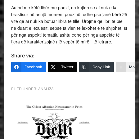
Autori me këtë libër me poezi, na kujton se ai nuk e ka
braktisur në asnjë moment poezinë, edhe pse janë bërë 25
vite që ai nuk ka botuar libra të tillë. Urojmë që libri të bie
në duart e lexuesit, sepse ia vlen të lexohet e të shijohet, si
për nga aspekti tematik, ashtu edhe për nga aspekte të
tjera që karakterizojnë një vepër të mirëfilltë letrare.
Share via:
Facebook
Twitter
Copy Link
More
FILED UNDER:
ANALIZA