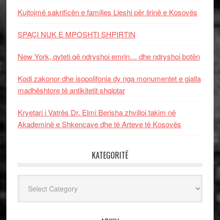
Kujtojmë sakrificën e familjes Lleshi për lirinë e Kosovës
SPAÇI NUK E MPOSHTI SHPIRTIN
New York, qyteti që ndryshoi emrin… dhe ndryshoi botën
Kodi zakonor dhe isopolifonia dy nga monumentet e gjalla
madhështore të antikitetit shqiptar
Kryetari i Vatrës Dr. Elmi Berisha zhvilloi takim në
Akademinë e Shkencave dhe të Arteve të Kosovës
KATEGORITË
Kategoritë