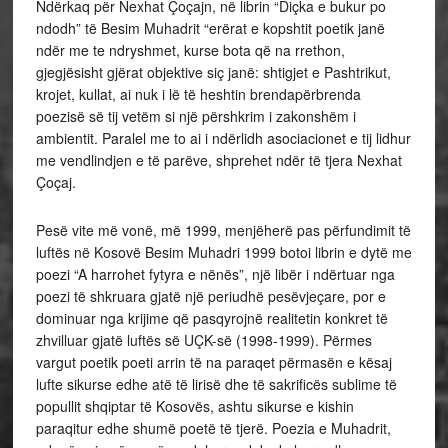
Ndërkaq për Nexhat Çoçajn, në librin “Diçka e bukur po
ndodh” të Besim Muhadrit “erërat e kopshtit poetik janë
ndër me te ndryshmet, kurse bota që na rrethon,
gjegjësisht gjërat objektive siç janë: shtigjet e Pashtrikut,
krojet, kullat, ai nuk i lë të heshtin brendapërbrenda
poezisë së tij vetëm si një përshkrim i zakonshëm i
ambientit. Paralel me to ai i ndërlidh asociacionet e tij lidhur
me vendlindjen e të parëve, shprehet ndër të tjera Nexhat
Çoçaj.
Pesë vite më vonë, më 1999, menjëherë pas përfundimit të
luftës në Kosovë Besim Muhadri 1999 botoi librin e dytë me
poezi “A harrohet fytyra e nënës”, një libër i ndërtuar nga
poezi të shkruara gjatë një periudhë pesëvjeçare, por e
dominuar nga krijime që pasqyrojnë realitetin konkret të
zhvilluar gjatë luftës së UÇK-së (1998-1999). Përmes
vargut poetik poeti arrin të na paraqet përmasën e kësaj
lufte sikurse edhe atë të lirisë dhe të sakrificës sublime të
popullit shqiptar të Kosovës, ashtu sikurse e kishin
paraqitur edhe shumë poetë të tjerë. Poezia e Muhadrit,