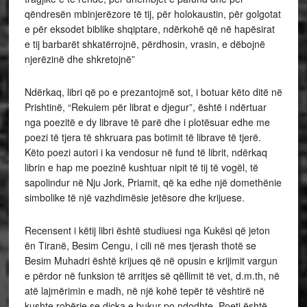
qëndresën mbinjerëzore të tij, për holokaustin, për golgotat
e për eksodet biblike shqiptare, ndërkohë që në hapësirat
e tij barbarët shkatërrojnë, përdhosin, vrasin, e dëbojnë
njerëzinë dhe shkretojnë”
Ndërkaq, libri që po e prezantojmë sot, i botuar këto ditë në
Prishtinë, “Rekuiem për librat e djegur”, është i ndërtuar
nga poezitë e dy librave të parë dhe i plotësuar edhe me
poezi të tjera të shkruara pas botimit të librave të tjerë.
Këto poezi autori i ka vendosur në fund të librit, ndërkaq
librin e hap me poezinë kushtuar nipit të tij të vogël, të
sapolindur në Nju Jork, Priamit, që ka edhe një domethënie
simbolike të një vazhdimësie jetësore dhe krijuese.
Recensent i këtij libri është studiuesi nga Kukësi që jeton
ën Tiranë, Besim Cengu, i cili në mes tjerash thotë se
Besim Muhadri është krijues që në opusin e krijimit vargun
e përdor në funksion të arritjes së qëllimit të vet, d.m.th, në
atë lajmërimin e madh, në një kohë tepër të vështirë në
kushte robërie se diçka e bukur po ndodhte. Poeti është