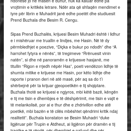
ndonëse jo në masën e duhur, nuk ka kaluar edhe pa
vrojtimin e kritikës letrare. Ndër ata që shfaqën mendimet e
tyre për librin e Muhadrit janë edhe poetët dhe studiuesit
Prend Buzhala dhe Besim R. Cengu.
Sipas Prend Buzhalës, krijuesi Besim Muhadri është i lidhur
e i mishëruar me truallin e lindjes, me Hasin. Në të dy
përmbledhjet e poezive, “Diçka e bukur po ndodh” dhe “A
harrohet fytyra e nënës”, të tregimeve “Rrënuesit vinin
natën”, si dhe në panoramën e krijuesve hasjanë, me
titullin “Rigon e rrjedh nëpër Has”, poeti vendëzon lidhje të
shumta mitike e krijuese me Hasin, por këto lidhje dhe
raporte i pranon deri në atë masë, për aq sa do t’i
shërbejnë për ta krijuar gjeopoetikën e tij shqiptare.
Buzhala thotë se krijuesi e ngjyros, mbi këtë bazë, këngën
e tij me tisin e dhembjes e të dëshpërimit, me tisin e vajit e
të melankolisë, por ai e thur dhe e zhdrivillon edhe atë
poetikë, mbi bazën e të cilës mbështet qëndrimi kritik ndaj
realitetit”. Buzhala konstaton se Besim Muhadri “duke
ligjëruar për Trupin e Atdheut, ai ligjëron për dramën e tij
tragjike e të rëndë, për dhembjet e pafund dhe për