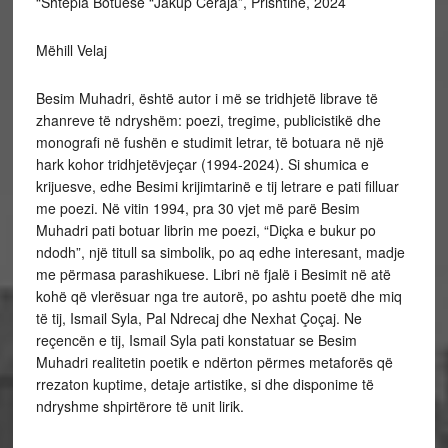
“Shtëpia Botuese “Jakup Ceraja”, Prishtinë, 2024
Mëhill Velaj
Besim Muhadri, është autor i më se tridhjetë librave të
zhanreve të ndryshëm: poezi, tregime, publicistikë dhe
monografi në fushën e studimit letrar, të botuara në një
hark kohor tridhjetëvjeçar (1994-2024). Si shumica e
krijuesve, edhe Besimi krijimtarinë e tij letrare e pati filluar
me poezi. Në vitin 1994, pra 30 vjet më parë Besim
Muhadri pati botuar librin me poezi, “Diçka e bukur po
ndodh”, një titull sa simbolik, po aq edhe interesant, madje
me përmasa parashikuese. Libri në fjalë i Besimit në atë
kohë që vlerësuar nga tre autorë, po ashtu poetë dhe miq
të tij, Ismail Syla, Pal Ndrecaj dhe Nexhat Çoçaj. Ne
reçencën e tij, Ismail Syla pati konstatuar se Besim
Muhadri realitetin poetik e ndërton përmes metaforës që
rrezaton kuptime, detaje artistike, si dhe disponime të
ndryshme shpirtërore të unit lirik.