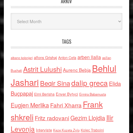
ARKIV
Arkiv
TAGS
arben llalla
alfons Grishaj
Anton Cefa
asllan
albano kolonjari
Behlul
Astrit Lulushi
Aurenc Bebja
Bushati
Jashari
dalip greca
Beqir Sina
Elida
Buçpapaj
Enver Bytyci
Elmi Berisha
Ermira Babamusta
Frank
Eugjen Merlika
Fahri Xharra
shkreli
Ilir
Gezim Llojdia
Fritz radovani
Levonja
Interviste
Kolec Traboini
Keze Kozeta Zylo