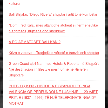
kulturor
Sali Shijaku, “Diego Rivera” shqiptar i artit tonë kombëtar
“Dom Fred Kalaj, mes altarit dhe atdheut si hermeneutikë
e shpresës, kujtesës dhe shërbimit”
A PO ARMATOSET BALLKANI?
Kriza e vlerave – Tragjedia e vërtetë e tranzicionit shqiptar
Green Coast sjell Nammos Hotels & Resorts në Shqipëri:
Një destinacion i ri lifestyle merr formë në Rivierën
Shqiptare
PUEBLO (1966) / HISTORIA E SPANJOLLES NGA
VALENCIA QË PËRFUNDOI NË LUSHNJE — 29 VJET
PRITJE (1937 – 1966) TË NJË TELEFONATE NGA DY
MOTRAT