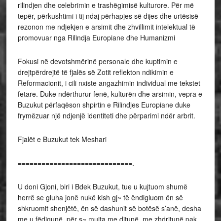
rilindjen dhe celebrimin e trashëgimisë kulturore. Për më
tepër, përkushtimi i tij ndaj përhapjes së dijes dhe urtësisë
rezonon me ndjekjen e arsimit dhe zhvillimit intelektual të
promovuar nga Rilindja Europiane dhe Humanizmi
Fokusi në devotshmërinë personale dhe kuptimin e
drejtpërdrejtë të fjalës së Zotit reflekton ndikimin e
Reformacionit, i cili nxiste angazhimin individual me tekstet
fetare. Duke ndërthurur fenë, kulturën dhe arsimin, vepra e
Buzukut përfaqëson shpirtin e Rilindjes Europiane duke
frymëzuar një ndjenjë identiteti dhe përparimi ndër arbrit.
Fjalët e Buzukut tek Meshari
=============================.
U doni Gjoni, biri i Bdek Buzukut, tue u kujtuom shumë
herrë se gluha jonë nukë kish gj~ të ëndigluom ën së
shkruomit shenjëtë, ën së dashunit së botësë s’anë, desha
me u fëdigunë, për s~ mujta me ditunë, me zhdritunë pak