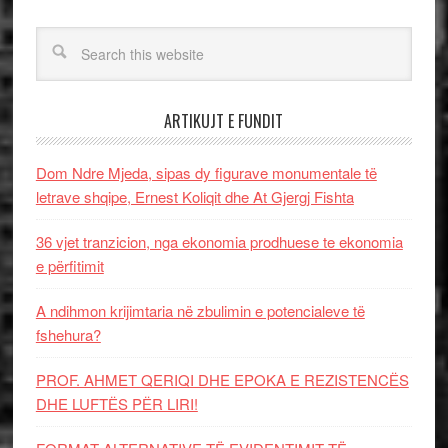
ARTIKUJT E FUNDIT
Dom Ndre Mjeda, sipas dy figurave monumentale të
letrave shqipe, Ernest Koliqit dhe At Gjergj Fishta
36 vjet tranzicion, nga ekonomia prodhuese te ekonomia
e përfitimit
A ndihmon krijimtaria në zbulimin e potencialeve të
fshehura?
PROF. AHMET QERIQI DHE EPOKA E REZISTENCЁS
DHE LUFTЁS PЁR LIRI!