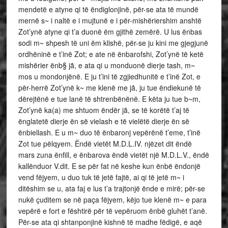
mendetë e atyne qi të ëndiglonjinë, për-se ata të mundë
mernë s~ i naltë e i mujtunë e i për-mishëriershim anshtë
Zot’ynë atyne qi t’a duonë ëm gjithë zemërë. U lus ënbas
sodi m~ shpesh të uni ëm klishë, për-se ju kini me gjegjunë
ordhëninë e t’inë Zot; e ate në ënbarofshi, Zot’ynë të ketë
mishërier ënb§ jã, e ata qi u monduonë dierje tash, m~
mos u mondonjënë. E ju t’ini të zgjiedhunitë e t’inë Zot, e
për-herrë Zot’ynë k~ me klenë me jã, ju tue ëndiekunë të
dërejtënë e tue lanë të shtrenbënënë. E këta ju tue b~m,
Zot’ynë ka(a) me shtuom ëndër jã, se të korëtë t’aj të
ënglatetë dierje ën së vielash e të vielëtë dierje ën së
ënbiellash. E u m~ duo të ënbaronj vepërënë t’eme, t’inë
Zot tue pëlqyem. Ëndë vietët M.D.L.IV. njëzet dit ëndë
mars zuna ënfill, e ënbarova ëndë vietët një M.D.L.V., ëndë
kallënduor V.dit. E se për fat në keshe kun ënbë ëndonjë
vend fëjyem, u duo tuk të jetë fajtë, ai qi të jetë m~ i
ditëshim se u, ata faj e lus t’a trajtonjë ënde e mirë; për-se
nukë çuditem se në paça fëjyem, këjo tue klenë m~ e para
vepërë e fort e fështirë për të vepëruom ënbë gluhët t’anë.
Për-se ata qi shtanponjinë kishnë të madhe fëdigë, e aqë