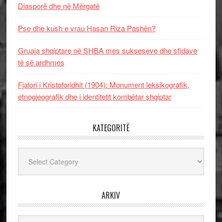
Diasporë dhe në Mërgatë
Pse dhe kush e vrau Hasan Riza Pashën?
Gruaja shqiptare në SHBA mes sukseseve dhe sfidave
të së ardhmes
Fjalori i Kristoforidhit (1904): Monument leksikografik,
etnogjeografik dhe i identitetit kombëtar shqiptar
KATEGORITË
Kategoritë
ARKIV
Arkiv