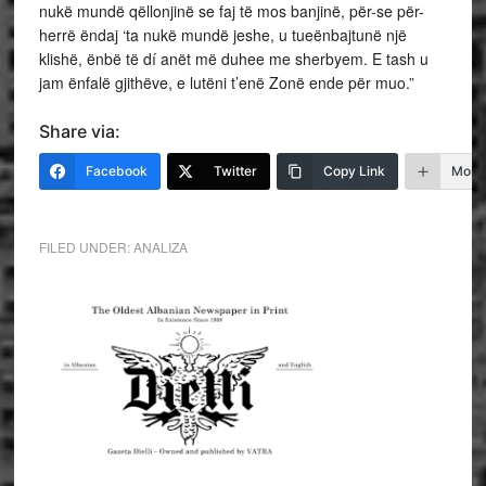
nukë mundë qëllonjinë se faj të mos banjinë, për-se për-
herrë ëndaj ‘ta nukë mundë jeshe, u tueënbajtunë një
klishë, ënbë të dí anët më duhee me sherbyem. E tash u
jam ënfalë gjithëve, e lutëni t’enë Zonë ende për muo.”
Share via:
Facebook
Twitter
Copy Link
More
FILED UNDER:
ANALIZA