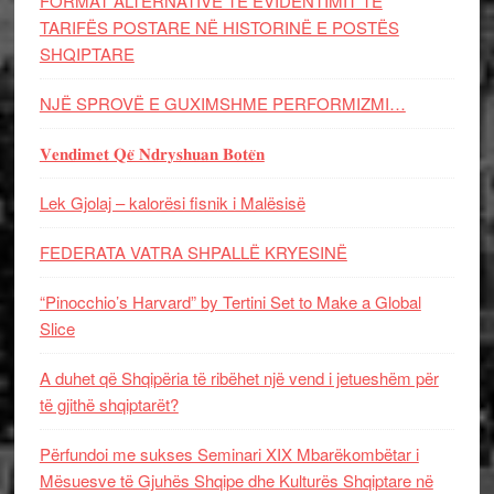
FORMAT ALTERNATIVE TË EVIDENTIMIT TË
TARIFËS POSTARE NË HISTORINË E POSTËS
SHQIPTARE
NJË SPROVË E GUXIMSHME PERFORMIZMI…
𝐕𝐞𝐧𝐝𝐢𝐦𝐞𝐭 𝐐𝐞̈ 𝐍𝐝𝐫𝐲𝐬𝐡𝐮𝐚𝐧 𝐁𝐨𝐭𝐞̈𝐧
Lek Gjolaj – kalorësi fisnik i Malësisë
FEDERATA VATRA SHPALLË KRYESINË
“Pinocchio’s Harvard” by Tertini Set to Make a Global
Slice
A duhet që Shqipëria të ribëhet një vend i jetueshëm për
të gjithë shqiptarët?
Përfundoi me sukses Seminari XIX Mbarëkombëtar i
Mësuesve të Gjuhës Shqipe dhe Kulturës Shqiptare në