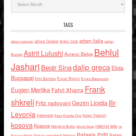
TAGS
arben llalla
alfons Grishaj
Anton Cefa
asllan
albano kolonjari
Behlul
Astrit Lulushi
Aurenc Bebja
Bushati
Jashari
dalip greca
Beqir Sina
Elida
Buçpapaj
Enver Bytyci
Elmi Berisha
Ermira Babamusta
Frank
Eugjen Merlika
Fahri Xharra
shkreli
Ilir
Gezim Llojdia
Fritz radovani
Levonja
Interviste
Kolec Traboini
Keze Kozeta Zylo
kosova
Kosove
nderroi jete
Marjana Bulku
ne
Murat Gecaj
Rafaela Prifti
Rafael
Nene Tereza
Kosove
presidenti Nishani