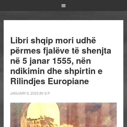
Libri shqip mori udhë
përmes fjalëve të shenjta
në 5 janar 1555, nën
ndikimin dhe shpirtin e
Rilindjes Europiane
JANUARY 6, 2025
BY
S P