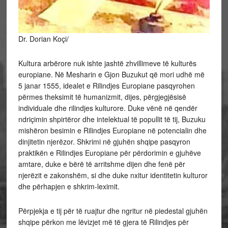
Dr. Dorian Koçi/
Kultura arbërore nuk ishte jashtë zhvillimeve të kulturës
europiane. Në Mesharin e Gjon Buzukut që mori udhë më
5 janar 1555, idealet e Rilindjes Europiane pasqyrohen
përmes theksimit të humanizmit, dijes, përgjegjësisë
individuale dhe rilindjes kulturore. Duke vënë në qendër
ndriçimin shpirtëror dhe intelektual të popullit të tij, Buzuku
mishëron
besimin e Rilindjes Europiane në potencialin dhe
dinjitetin njerëzor. Shkrimi në gjuhën shqipe pasqyron
praktikën e Rilindjes Europiane për përdorimin e gjuhëve
amtare, duke e bërë të arritshme dijen dhe fenë për
njerëzit e zakonshëm, si dhe duke nxitur identitetin kulturor
dhe përhapjen e shkrim-leximit.
Përpjekja e tij për të ruajtur dhe ngritur në piedestal gjuhën
shqipe përkon me lëvizjet më të gjera të Rilindjes për