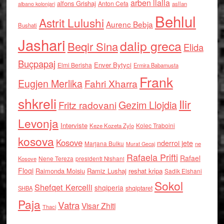
arben llalla
alfons Grishaj
Anton Cefa
asllan
albano kolonjari
Behlul
Astrit Lulushi
Aurenc Bebja
Bushati
Jashari
dalip greca
Beqir Sina
Elida
Buçpapaj
Enver Bytyci
Elmi Berisha
Ermira Babamusta
Frank
Eugjen Merlika
Fahri Xharra
shkreli
Ilir
Gezim Llojdia
Fritz radovani
Levonja
Interviste
Kolec Traboini
Keze Kozeta Zylo
kosova
Kosove
nderroi jete
Marjana Bulku
ne
Murat Gecaj
Rafaela Prifti
Rafael
Nene Tereza
Kosove
presidenti Nishani
Floqi
Raimonda Moisiu
Ramiz Lushaj
reshat kripa
Sadik Elshani
Sokol
Shefqet Kercelli
shqiperia
shqiptaret
SHBA
Paja
Vatra
Visar Zhiti
Thaci