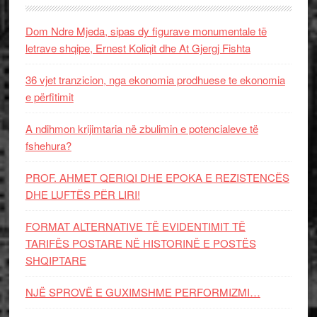
Dom Ndre Mjeda, sipas dy figurave monumentale të
letrave shqipe, Ernest Koliqit dhe At Gjergj Fishta
36 vjet tranzicion, nga ekonomia prodhuese te ekonomia
e përfitimit
A ndihmon krijimtaria në zbulimin e potencialeve të
fshehura?
PROF. AHMET QERIQI DHE EPOKA E REZISTENCЁS
DHE LUFTЁS PЁR LIRI!
FORMAT ALTERNATIVE TË EVIDENTIMIT TË
TARIFËS POSTARE NË HISTORINË E POSTËS
SHQIPTARE
NJË SPROVË E GUXIMSHME PERFORMIZMI…