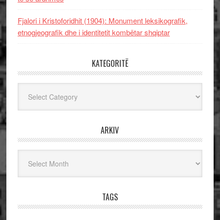
Fjalori i Kristoforidhit (1904): Monument leksikografik,
etnogjeografik dhe i identitetit kombëtar shqiptar
KATEGORITË
Kategoritë
ARKIV
Arkiv
TAGS