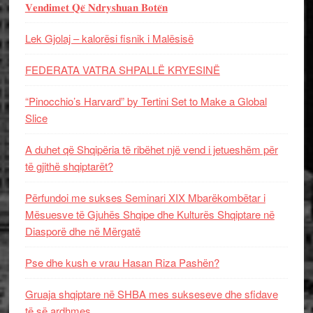
𝐕𝐞𝐧𝐝𝐢𝐦𝐞𝐭 𝐐𝐞̈ 𝐍𝐝𝐫𝐲𝐬𝐡𝐮𝐚𝐧 𝐁𝐨𝐭𝐞̈𝐧
Lek Gjolaj – kalorësi fisnik i Malësisë
FEDERATA VATRA SHPALLË KRYESINË
“Pinocchio’s Harvard” by Tertini Set to Make a Global
Slice
A duhet që Shqipëria të ribëhet një vend i jetueshëm për
të gjithë shqiptarët?
Përfundoi me sukses Seminari XIX Mbarëkombëtar i
Mësuesve të Gjuhës Shqipe dhe Kulturës Shqiptare në
Diasporë dhe në Mërgatë
Pse dhe kush e vrau Hasan Riza Pashën?
Gruaja shqiptare në SHBA mes sukseseve dhe sfidave
të së ardhmes