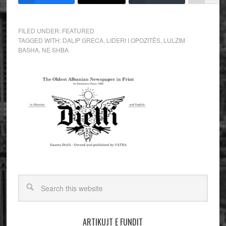
FILED UNDER:
FEATURED
TAGGED WITH:
DALIP GRECA
,
LIDERI I OPOZITËS
,
LULZIM
BASHA
,
NE SHBA
ARTIKUJT E FUNDIT