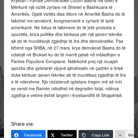
Kryetari i Partisë Demokratike Lulzim Basha nis ditën e
Mërkurë një vizitë zyrtare në Shtetet e Bashkuara të
Amerikës. Gjatë vizitës disa ditore në Amerikë Basha do të
takohet me senatorë, kongresmenë e zyrtarë të lartë
amerikanë. Në fokus të takimeve do të jetë protesta e
opozitës, kriza politike dhe kërkesa për një qeveri teknike
që do të mundësojë zgjedhje të lira dhe demokratike. Pas
kthimit nga SHBA, në 27 mars, krye demokrati Basha do të
ndalojë në Bruksel ku do të marrë pjesë në mbledhjen e
Partive Popullore Evropiane. Ndërkohë prej një muajsh
opozita dhe qytetarët vijojnë qëndresën në çadrën e lirisë
duke kërkuar qeveri teknike që të mundësoj zgjedhje të lira
e të ndershme. Kjo rezistencë qytetare tregon më së miri
se vendi me Ramën ndodhet në degradim total, ndërsa
zgjidhja e vetme është largimi i kryebanditit të Shqipërisë.
Share via:
Facebook
Twitter
Copy Link
More