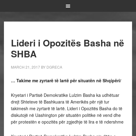
Lideri i Opozitës Basha në
SHBA
MARCH 21, 2017
BY
DGRECA
… Takime me zyrtarë të lartë për situatën në Shqipëri/
Kryetari i Partisë Demokratike Lulzim Basha ka udhëtuar
drejt Shteteve të Bashkuara të Amerikës për një tur
takimesh me zyrtarë të lartë. Lideri i Opozitës Basha do të
diskutojë në Uashington për situatën politike në vend dhe
për protestën e opozitës për zgjedhje të lira e të ndershme