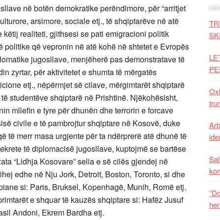
llave në botën demokratike perëndimore, për “arritjet
turore, arsimore, sociale etj., të shqiptarëve në atë
TR
tij realiteti, gjithsesi se pati emigracioni politik
SK
të politike që vepronin në atë kohë në shtetet e Evropës
LE
omatike jugosllave, menjëherë pas demonstratave të
PE
in zyrtar, për aktivitetet e shumta të mërgatës
icione etj., nëpërmjet së cilave, mërgimtarët shqiptarë
Oxh
të studentëve shqiptarë në Prishtinë. Njëkohësisht,
tru
in mllefin e tyre për dhunën dhe terrorin e forcave
sisë civile e të pambrojtur shqiptare në Kosovë, duke
Arb
që të merr masa urgjente për ta ndërprerë atë dhunë të
iden
sekrete të diplomacisë jugosllave, kuptojmë se bartëse
Sal
zata “Lidhja Kosovare” selia e së cilës gjendej në
ko
ihej edhe në Nju Jork, Detroit, Boston, Toronto, si dhe
iane si: Paris, Bruksel, Kopenhagë, Munih, Romë etj.
“Do
rimtarët e shquar të kauzës shqiptare si: Hafëz Jusuf
her
asil Andoni, Ekrem Bardha etj.