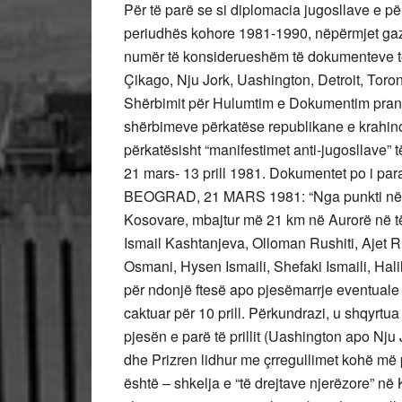
Për të parë se si diplomacia jugosllave e pë
periudhës kohore 1981-1990, nëpërmjet ga
numër të konsiderueshëm të dokumenteve të
Çikago, Nju Jork, Uashington, Detroit, Toron
Shërbimit për Hulumtim e Dokumentim pranë
shërbimeve përkatëse republikane e krahinore
përkatësisht “manifestimet anti-jugosllave”
21 mars- 13 prill 1981. Dokumentet po i par
BEOGRAD, 21 MARS 1981: “Nga punkti në Ç
Kosovare, mbajtur më 21 km në Aurorë në të
Ismail Kashtanjeva, Olloman Rushiti, Ajet Ru
Osmani, Hysen Ismaili, Shefaki Ismaili, Halil
për ndonjë ftesë apo pjesëmarrje eventuale 
caktuar për 10 prill. Përkundrazi, u shqyrt
pjesën e parë të prillit (Uashington apo Nju
dhe Prizren lidhur me çrregullimet kohë më
është – shkelja e “të drejtave njerëzore” në