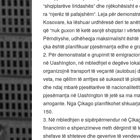
“shqiptarëve liridashës” dhe njëkohësisht e
ra “njerëz të pafajshëm”. Leja për demonstr
Kosovare, ka lëshuar urdhëresë deri te anëta
që “nuk guxon të ketë asnjë shqiptar i vërtet
Përndryshe, udhëheqja maksimalisht është 
çka është planifikuar pjesëmarrja edhe e gr
2. Për demonstratat e grupimit të emigracionit
në Uashington, në mbledhjet e degëve lokale
organizojnë transport të veçantë (autobus) du
veta, me qëllim të arritjes së suksesit të p
dhe ndaj mbarë pjesëtarëve të nacionalitetit
pjesëmarrja në Uashington të jetë sa ma mas
arrogante. Nga Çikago planifikohet shkuarja
150.
3. Në mbledhjen e sipërpërmendur në Çikag
financimin e shpenzimeve rreth dërgimit të 
shefave të shteteve dhe qeverive të vendeve