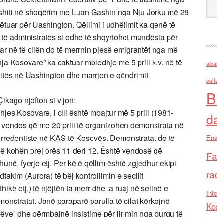
ushiti në shoqërim me Luan Gashin nga Nju Jorku më 29
tuar për Uashington. Qëllimi i udhëtimit ka qenë të
ë administratës si edhe të shqyrtohet mundësia për
r në të cilën do të merrnin pjesë emigrantët nga më
a Kosovare” ka caktuar mbledhje me 5 prill k.v. në të
alba
izitës në Uashington dhe marrjen e qëndrimit
asll
B
ago njofton si vijon:
es Kosovare, i cili është mbajtur më 5 prill (1981-
d
 vendos që me 20 prill të organizohen demonstrata në
irredentiste në KAS të Kosovës. Demonstratat do të
Env
ë kohën prej orës 11 deri 12. Është vendosë që
Fa
unë, fyerje etj. Për këtë qëllim është zgjedhur ekipi
ra
dtakim (Aurora) të bëj kontrollimin e secilit
kë etj.) të njëjtën ta merr dhe ta ruaj në selinë e
Inte
onstratat. Janë paraparë parulla të cilat kërkojnë
Ko
arëve” dhe përmbajnë insistime për lirimin nga burgu të