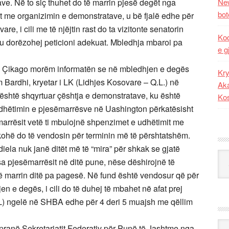
ave. Në to siç thuhet do të marrin pjesë degët nga
New
bot
t me organizimin e demonstratave, u bë fjalë edhe për
e, i cili me të njëjtin rast do ta vizitonte senatorin
Kod
tu dorëzohej peticioni adekuat. Mbledhja mbaroi pa
e g
Çikago morëm informatën se në mbledhjen e degës
Kry
 Bardhi, kryetar i LK (Lidhjes Kosovare – Q.L.) në
Aka
 është shqyrtuar çështja e demonstratave, ku është
Ko
 udhëtimin e pjesëmarrësve në Uashington përkatësisht
arrësit vetë ti mbulojnë shpenzimet e udhëtimit me
kohë do të vendosin për terminin më të përshtatshëm.
la nuk janë ditët më të “mira” për shkak se gjatë
Kat
a pjesëmarrësit në ditë pune, nëse dëshirojnë të
ë marrin ditë pa pagesë. Në fund është vendosur që për
n e degës, i cili do të duhej të mbahet në afat prej
.L) ngelë në SHBA edhe për 4 deri 5 muajsh me qëllim
Ark
anë Sekretariatit Federativ për Punë të Jashtme nga