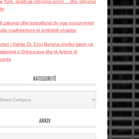
 York, qyteti që ndryshoi emrin… dhe ndryshoi
ën
i zakonor dhe isopolifonia dy nga monumentet
jalla madhështore të antikitetit shqiptar
etari i Vatrës Dr. Elmi Berisha zhvilloi takim në
deminë e Shkencave dhe të Arteve të
sovës
KATEGORITË
egoritë
ARKIV
iv