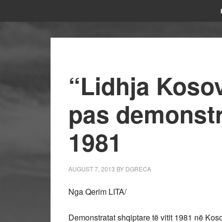
“Lidhja Koso
pas demonstra
1981
AUGUST 7, 2013
BY
DGRECA
Nga Qerim LITA/
Demonstratat shqiptare të vitit 1981 në Koso