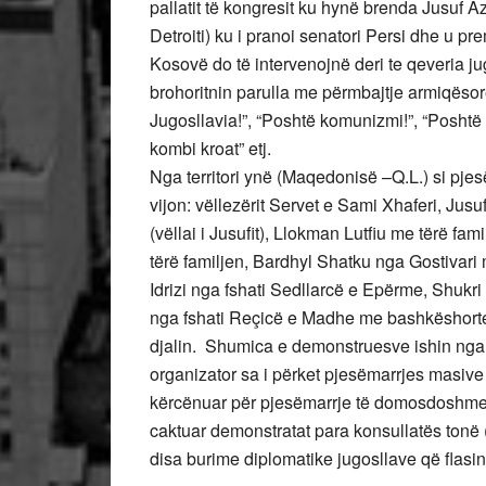
pallatit të kongresit ku hynë brenda Jusuf 
Detroiti) ku i pranoi senatori Persi dhe u p
Kosovë do të intervenojnë deri te qeveria 
brohoritnin parulla me përmbajtje armiqëso
Jugosllavia!”, “Poshtë komunizmi!”, “Poshtë k
kombi kroat” etj.
Nga territori ynë (Maqedonisë –Q.L.) si pjes
vijon: vëllezërit Servet e Sami Xhaferi, Ju
(vëllai i Jusufit), Llokman Lutfiu me tërë fam
tërë familjen, Bardhyl Shatku nga Gostivari
Idrizi nga fshati Sedllarcë e Epërme, Shukr
nga fshati Reçicë e Madhe me bashkëshort
djalin. Shumica e demonstruesve ishin nga rr
organizator sa i përket pjesëmarrjes masive
kërcënuar për pjesëmarrje të domosdoshme n
caktuar demonstratat para konsullatës tonë
disa burime diplomatike jugosllave që flasin 