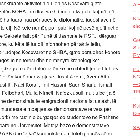
rshkruante aktivitetin e Lidhjes Kosovare gjatë
A 
zetës KOHA, në disa vazhdime do tw publikojmë një
Kri
 hartuara nga përfaqësitë diplomatike jugosllave në
shq
to etj. Në këtë numër, po i publikojmë pesë njoftimet e
 Sekretariatit për Punë të Jashtme të RSFJ, dërguar
Gre
, ku këta të fundit informohen për aktivitetin,
Shq
 të “Lidhjes Kosovare” në SHBA, gjatë periudhës kohore
Riv
aqesim në tërësi dhe në mënyrë kronologjike:
ikago morëm informatën se në mbledhjen e Lidhjes
PU
 cilën kanë marrw pjesë: Jusuf Azemi, Azem Aliu,
NG
— 
shiti, Naci Korati, Ilmi Hasani, Sadri Shariu, Ismail
TE
 Felbehari, Mulla Nimeti, Nafez Jusufi, nuk u bë fjalë
në demonstrata të emigracionit nacionalist ustash, të
Kuj
ua mundësia e mbajtjes së demonstratave të veta për
Ko
 Jork) me rastin e burgosjes së studentëve në Prishtinë
 parë në Universitet. Motoja bazë e demonstratave
SP
 KASK dhe “ajka” komuniste ndaj inteligjencës së re