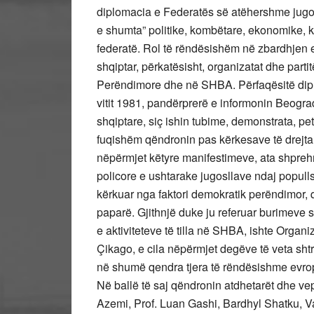
diplomacia e Federatës së atëhershme jugos
e shumta” politike, kombëtare, ekonomike, kul
federatë. Rol të rëndësishëm në zbardhjen e kë
shqiptar, përkatësisht, organizatat dhe parti
Perëndimore dhe në SHBA. Përfaqësitë dipl
vitit 1981, pandërprerë e informonin Beograd
shqiptare, siç ishin tubime, demonstrata, pet
fuqishëm qëndronin pas kërkesave të drejta 
nëpërmjet këtyre manifestimeve, ata shprehn
policore e ushtarake jugosllave ndaj popull
kërkuar nga faktori demokratik perëndimor, 
paparë. Gjithnjë duke ju referuar burimeve 
e aktiviteteve të tilla në SHBA, ishte Organi
Çikago, e cila nëpërmjet degëve të veta shtr
në shumë qendra tjera të rëndësishme evrop
Në ballë të saj qëndronin atdhetarët dhe vep
Azemi, Prof. Luan Gashi, Bardhyl Shatku, V