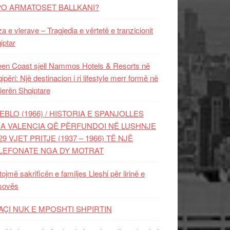
PO ARMATOSET BALLKANI?
za e vlerave – Tragjedia e vërtetë e tranzicionit
iptar
en Coast sjell Nammos Hotels & Resorts në
ipëri: Një destinacion i ri lifestyle merr formë në
ierën Shqiptare
EBLO (1966) / HISTORIA E SPANJOLLES
A VALENCIA QË PËRFUNDOI NË LUSHNJE
29 VJET PRITJE (1937 – 1966) TË NJË
LEFONATE NGA DY MOTRAT
tojmë sakrificën e familjes Lleshi për lirinë e
sovës
AÇI NUK E MPOSHTI SHPIRTIN