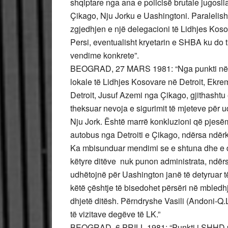
shqiptare nga ana e policisë brutale jugosll
Çikago, Nju Jorku e Uashingtoni. Paralelish
zgjedhjen e një delegacioni të Lidhjes Kosovar
Persi, eventualisht kryetarin e SHBA ku do 
vendime konkrete”.
BEOGRAD, 27 MARS 1981: “Nga punkti në 
lokale të Lidhjes Kosovare në Detroit, Ekrem
Detroit, Jusuf Azemi nga Çikago, gjithashtu
theksuar nevoja e sigurimit të mjeteve për
Nju Jork. Është marrë konkluzioni që pjesëm
autobus nga Detroiti e Çikago, ndërsa ndër
Ka mbisunduar mendimi se e shtuna dhe e die
këtyre ditëve nuk punon administrata, ndërs
udhëtojnë për Uashington janë të detyruar t
këtë çështje të bisedohet përsëri në mbledhje
dhjetë ditësh. Përndryshe Vasili (Andoni-Q
të vizitave degëve të LK.”
BEOGRAD, 6 PRILL 1981: “Punkti i SHHD pr