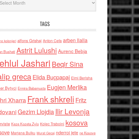
TAGS
arben llalla
alfons Grishaj
Anton Cefa
no kolonjari
Astrit Lulushi
Aurenc Bebja
an Bushati
ehlul Jashari
Beqir Sina
alip greca
Elida Buçpapaj
Elmi Berisha
Eugjen Merlika
er Bytyci
Ermira Babamusta
Frank shkreli
hri Xharra
Fritz
Ilir Levonja
Gezim Llojdia
dovani
kosova
rviste
Kolec Traboini
Keze Kozeta Zylo
sove
nderroi jete
Marjana Bulku
ne Kosove
Murat Gecaj