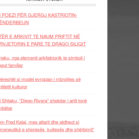
I POEZI PËR GJERGJ KASTRIOTIN-
ËNDERBEUN
TËR E ARKIVIT TE NAUM PRIFTIT NË
RVJETORIN E PARE TE DRAGO SILIQIT
aku, nga elementi arkitektonik te simboli i
ngut familjar
ëreshët si model evropian i mbrojtjes së
titetit kulturor
i Shijaku, “Diego Rivera” shqiptar i artit tonë
mbëtar
m Fred Kalaj, mes altarit dhe atdheut si
meneutikë e shpresës, kujtesës dhe shërbimit”