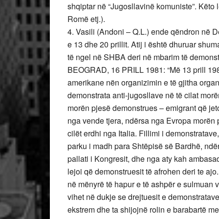
shqiptar në “Jugosllavinë komuniste”. Këto 
Romë etj.).
4. Vasili (Andoni – Q.L.) ende qëndron në D
e 13 dhe 20 prillit. Atij i është dhuruar shu
të ngel në SHBA deri në mbarim të demonst
BEOGRAD, 16 PRILL 1981: “Më 13 prill 1981
amerikane nën organizimin e të gjitha orga
demonstrata anti-jugosllave në të cilat mor
morën pjesë demonstrues – emigrant që jeto
nga vende tjera, ndërsa nga Evropa morën 
cilët erdhi nga Italia. Fillimi i demonstratave
parku i madh para Shtëpisë së Bardhë, ndër
pallati i Kongresit, dhe nga aty kah ambasad
lejoi që demonstruesit të afrohen deri te a
në mënyrë të hapur e të ashpër e sulmuan ve
vihet në dukje se drejtuesit e demonstratave
ekstrem dhe ta shijojnë rolin e barabartë 