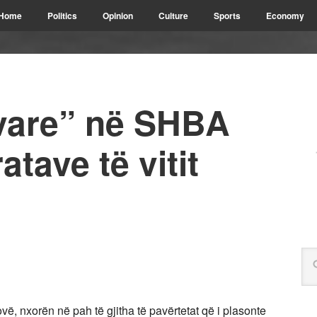
Home
Politics
Opinion
Culture
Sports
Economy
vare” në SHBA
tave të vitit
vë, nxorën në pah të gjitha të pavërtetat që i plasonte