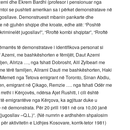
Azemi dhe Ekrem Bardhi (profesor i pensionuar nga
remtoi se pushteti amerikan sa i përket demonstratave në
jugosllave. Demonstruesit mbanin pankarte dhe
re në gjuhën shqipe dhe kroate, edhe atë: “Poshtë
riminelët jugosllav!”, “Rroftë kombi shqiptar”, “Rroftë
ëmarrës të demonstratave i identifikova personat si
suf Azemi, me bashkëshorten e fëmijët, Daut Azemi
iljen, Aliriza …, nga fshati Dobrosht, Alil Zylbeari me
 me tërë familjen, Alirami Dauti me bashkëshorten, Haki
i Memeti nga Tetova emigrant në Toronto, Sinan Abdiu,
en, emigrant në Çikago, Remzie …. nga fshati Odër me
ethi i Kërçovës, ndërsa Ajet Rushiti, i cili është
 të emigrantëve nga Kërçova, ka agjituar duke u
ë demonstrata. Për 20 prill 1981 në ora 10,00 janë
 (jugosllav –Q.L.)”. (Në numrin e ardhshëm shpalosim
për aktivitetin e Lidhjes Kosovare, korrik-tetor 1981)