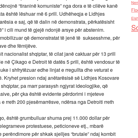
Nen
 dënojnë “tiraninë komuniste” nga dora e të cilëve kanë
Flo
ata është lëshuar më 6 prill. Udhëheqja e Lidhjes
Els
rësia e saj, që të dalin në demonstrata, përkatësisht
So
ë” i cili mund të gjejë ndonjë arsye për abstenim.
mobilizuar që demonstratat të jenë të suksesshme, për
ave dhe fëmijëve.
 nacionalist shqiptar, të cilat janë caktuar për 13 prill
 në Çikago e Detroit të datës 5 prill, është vendosur të
ke i shfrytëzuar edhe linjat e rregullta dhe veturat e
lotë. Kryhet presion ndaj anëtarësisë së Lidhjes Kosovare
 shqiptar, pa marr parasysh ngjyrat ideologjike, që
ive, për çka është evidente përdorimi i mjeteve
 e rreth 200 pjesëmarrësve, ndërsa nga Detroiti rreth
o, është grumbulluar shuma prej 11.000 dollar për
telegrameve protestuese, peticioneve etj., mbarë
 perëndimore për shkak sjelljes “brutale” ndaj kombit