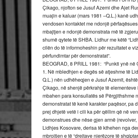
Çikago, njofton se Jusuf Azemi dhe Ajet R
muajin e kaluar (mars 1981 –Q.L.) kanë udhë
vendosen kontaktet me ndonjë përfaqësues t
mbajtjen e ndonjë demonstrata më të zgjerua
shumë qytete të SHBA. Lidhur me këtë “Lidhj
cilën do të informoheshin për rezultatet e v
përfundimtar për demonstratat”.
BEOGRAD, 8 PRILL 1981: “Punkti ynë në Çik
1. Në mbledhjen e degës së atjeshme të Lidhj
Q.L.) nën udhëheqjen e Jusuf Azemit, është
Çikago, në shenjë përkrahje të elementeve 
mbahen para konsullatës së Përgjithshme n
demonstratat të kenë karakter paqësor, pa dh
prej dhjetë vetë i cili ka për qëllim që në ven
demonstrues dhe nëse gjen armë (revolver, thi
Lidhjes Kosovare, derisa të kthehen nga dem
mbrojtjen e të “drejtave njerëzore të shqipt