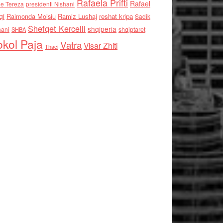
Rafaela Prifti
Rafael
e Tereza
presidenti Nishani
qi
Raimonda Moisiu
Ramiz Lushaj
reshat kripa
Sadik
Shefqet Kercelli
shqiperia
hani
shqiptaret
SHBA
kol Paja
Vatra
Visar Zhiti
Thaci