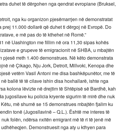
letra duhet të dërgohen nga qendrat evropiane (Bruksel,
etroit, nga ku organizon pjesëmarrjen në demonstratat
ma prej 11.000 dollarë që duhet ti dërgoj në Evropë. Do
ratave, e më pas do të kthehet në Romë.”
 në Uashington me fillim në ora 11,30 sipas kohës
nizatave e grupeve të emigracionit në SHBA, u mbajtën
ën pjesë rreth 1.400 demonstrues. Në këto demonstrata
jnë në Çikago, Nju Jork, Detroit, Millvoki, Kenopa dhe
pjesë vetëm Vasil Antoni me disa bashkëpunëtor, me të
, në ballë të të cilave ishin disa hoxhallarë, ishte nga
sa kolona lëvizte në drejtim të Shtëpisë së Bardhë, kah
a jugosllave ku policia kryente sigurim të mirë dhe nuk
jo. Këtu, më shumë se 15 demonstrues mbajtën fjalim ku
ndin tonë (Jugosllavinë – Q.L.). Është me interes të
 nuk folën, ndërsa nxitën emigrant më të ri të jenë më
me udhëheqjen. Demonstruesit nga aty u kthyen para