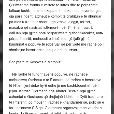
Çlirimtar me frontin e vërtetë të luftës dhe të përparimit
luftuan fashizmin dhe okupatorin, duke mos neveritur çdo
gja para nderit, atdheut e kombit të grabitun e të dhunuar;
pa mos u trembur aspak nga vrasja, djegja, terrori,
masakra që nasistat ndërmorën për t’i nënshtruar. U
dalluan nga gjithë bota përparimtare gjithë frikacakët, anti-
përparimtarët, mohuesit e lirisë, me një fjalë gjithë
kundrinat e popujve të robëruar që për vjetë me radhë po i
shërbejnë besnikërisht okupatorit të urryer.
Shqiptarë të Kosovës e Metohis:
Në radhë të fundrinave të popujve, në radhët e
mohuesvet t’atdheut e të Flamurit, në radhët e besnikëve
të Hitlerit jeni duke hyrë edhe ju me bashkëpunimin që i
jepni ushtrisë Gjermane nga Xhafer Deva e nga gjithë
axhentat e Gestapos që drejtojnë Lidhjen e Dytë tradhtare
të Prizrenit, po mbushni radhët e xhandarmërisë, policisë e
formacioneve S.S.që Gjermanët organizojnë në vendet e
hueja. Ju të organizuarë në këtë mënyrë dhe të