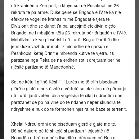
në krahinën e Zerqanit, u kthye sot në Peshkopi me 26
rekruta të pa armë. Duke qenë se Brigada e IV-të ka një
efektiv të vogël në krahasim me Brigadat e tjera të
Divizionit dhe se duhet t’a ballancojmë efektivin e çdo
Brigade, ne i mbajtëm këta 26 rekruta për Brigadën e IV-të.
Mobilizimi u krye pjesërisht në Lurë, Reç e Dardhë dhe
jemi duke vazhduar mobilizimin edhe në qarkun e
Peshkopis, këtej Drinit e mbrenda kufive të vjetra. 10
partizanë nga Reka që na erdhën sot, i drejtuam për në
njësitë partizane të Maqedonisë.
Sot qe këtu i gjithë Këshilli i Lurës me të cilin biseduam
gjërë e gjatë e nuk është e vërtetë se ekziston një përçarje
në Lurë, janë vetëm disa vogëlsira të cilat i ndreqëm dhe
partizanët që po na vinë do të ndahen nëpër skuadra të
ndryshme e nuk do të formohen njësira në bazë të terrenit.
Xhelal Ndreu erdhi dhe biseduam gjerë e gjatë me te.
Bëmë dakord që të shkojë si partizan i thjeshtë në
Brigadën e I-rë por për disa ditë e dërguam në Reç e