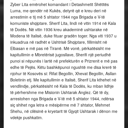
Zyber Lita emërohet komandant i Detashmetit Shëtitës
Luma, me qendër në Kukës, detyrë që e kreu deri në
arrestimin e tij më 5 shtator 1944 nga Brigada e V-të
komuniste shqiptare. Sherif Lita, lindi në vitin 1914 në Kala
të Dodës. Në vitin 1936 kreu akademinë ushtarake në
Modena të Italisë, duke fituar gradën toger. Nga viti 1937 u
inkuadrua në radhët e Ushtrisë Shqiptare, fillimisht në
Elbasan e më pas në Tiranë. Më vonë, përkatësisht me
kapitullimin e Mbretërisë jugosllave, Sherifi një periudhë
punoi si nëpunës i lartë në prefekturën e Prizrenit e më pas
edhe të Pejës. Këtu bashkëpunoi ngushtë me disa krerë të
njohur të Kosovës si: Rifat Begollin, Xhevat Begollin, Asllan
Boletinin etj. Me kapitullimin e Italisë, Sherif Lita kthehet në
vendlindje, përkatësisht në Kala të Dodës, ku mban lidhje
të përhershme me Misionin Ushtarak Anglez. Që të dy,
arrestohen nga Brigada e V-të më 5 shtator 1944, ndërsa
siç shihet nga letra e mësipërme më 7 shtator, Mehmet
Shehu, në cilësinë e kryetarit të Gjyqit Ushtarak i dënon me
vdekje pushkatim.