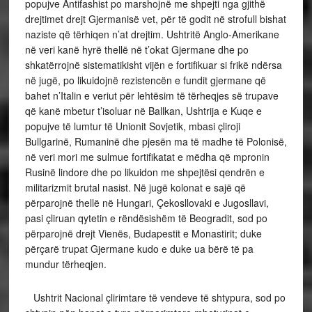
popujve Antifashist po marshojnë me shpejti nga gjithë
drejtimet drejt Gjermanisë vet, për të godit në strofull bishat
naziste që tërhiqen n’at drejtim. Ushtritë Anglo-Amerikane
në veri kanë hyrë thellë në t’okat Gjermane dhe po
shkatërrojnë sistematikisht vijën e fortifikuar si frikë ndërsa
në jugë, po likuidojnë rezistencën e fundit gjermane që
bahet n’Italin e veriut për lehtësim të tërheqjes së trupave
që kanë mbetur t’isoluar në Ballkan, Ushtrija e Kuqe e
popujve të lumtur të Unionit Sovjetik, mbasi çliroji
Bullgarinë, Rumaninë dhe pjesën ma të madhe të Polonisë,
në veri mori me sulmue fortifikatat e mëdha që mpronin
Rusinë lindore dhe po likuidon me shpejtësi qendrën e
militarizmit brutal nasist. Në jugë kolonat e sajë që
përparojnë thellë në Hungari, Çekosllovaki e Jugosllavi,
pasi çliruan qytetin e rëndësishëm të Beogradit, sod po
përparojnë drejt Vienës, Budapestit e Monastirit; duke
përçarë trupat Gjermane kudo e duke ua bërë të pa
mundur tërheqjen.
Ushtrit Nacional çlirimtare të vendeve të shtypura, sod po