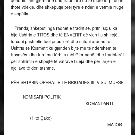
qëndrimi me gjermanë dhe tradhtarë do të thotë turp, do të
thotë vdekje, dhe shkëputje prej tyre e nderi e vetmja rrugë
e shpëtimit.
Prandaj shkëputi nga radhët e tradhtisë, pritni siç u ka
hije Ushtrin e TITOS dhe të ENVERIT që vjen t’u shlirojë,
forconi pushtetin tuej popullorë dhe shtoni aradhet e
Ushtris së Kosmetit ku gjenden bijtë më të ndershëm të
Kosovës, dhe turri me tërbim mbi Gjermanët dhe tradhtarët
për shlirimin e shpejtë të vatrave t’ueja dhe për larjen e
njollave të deri tashme.
PËR SHTABIN OPERATIV TË BRIGADËS III, V SULMUESE
KOMISARI POLITIK
KOMANDANTI
(Hito Çako)
MAJOR