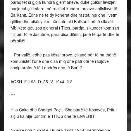
paraqitet si gjoja kundra gjermanëve, duke çpikur lëvizjet
nacjonal-çlirimtare, në realitet kundra forcave antisllave të
Ballkanit. Edhe në të dy kohërat dhe rastet, një dhe i vetmi
qëllim dhe pikësynim: nënshtrimi i Ballkanit nënë sllavët.
Mbi këtë gjë, zoti gjeneral i Titos, pardje, sikundër komisari
i tij për P. të Jashtme, para disa ditësh, janë të qartë dhe të
përpikët.
Por vallë, edhe pas kësaj prove, ç’kanë për të na thënë
komunistët t’onë dhe disa miq dhe patriotë të radjove
shqiptarofonë të Londrës dhe të Barit?
AQSH. F. 198. D. 35. V. 1944. fl.2
***
Hito Çako dhe Shefqet Peçi: “Shqiptarë të Kosovës, Pritni
siç u ka hije Ushtrin e TITOS dhe të ENVERIT”
Nxjerre nga “Tokat e Liruara 1941-1944: Përmbledhje