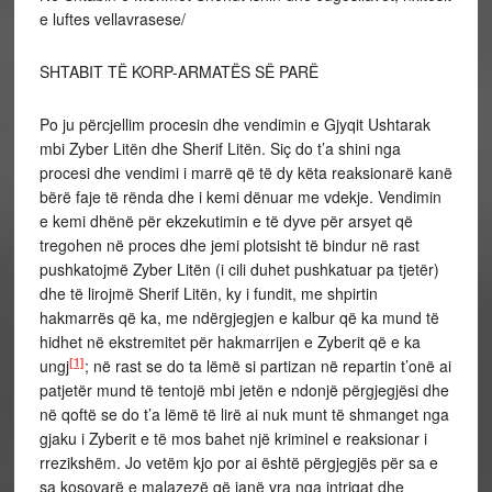
e luftes vellavrasese/
SHTABIT TË KORP-ARMATËS SË PARË
Po ju përcjellim procesin dhe vendimin e Gjyqit Ushtarak
mbi Zyber Litën dhe Sherif Litën. Siç do t’a shini nga
procesi dhe vendimi i marrë që të dy këta reaksionarë kanë
bërë faje të rënda dhe i kemi dënuar me vdekje. Vendimin
e kemi dhënë për ekzekutimin e të dyve për arsyet që
tregohen në proces dhe jemi plotsisht të bindur në rast
pushkatojmë Zyber Litën (i cili duhet pushkatuar pa tjetër)
dhe të lirojmë Sherif Litën, ky i fundit, me shpirtin
hakmarrës që ka, me ndërgjegjen e kalbur që ka mund të
hidhet në ekstremitet për hakmarrijen e Zyberit që e ka
[1]
ungj
; në rast se do ta lëmë si partizan në repartin t’onë ai
patjetër mund të tentojë mbi jetën e ndonjë përgjegjësi dhe
në qoftë se do t’a lëmë të lirë ai nuk munt të shmanget nga
gjaku i Zyberit e të mos bahet një kriminel e reaksionar i
rrezikshëm. Jo vetëm kjo por ai është përgjegjës për sa e
sa kosovarë e malazezë që janë vra nga intrigat dhe