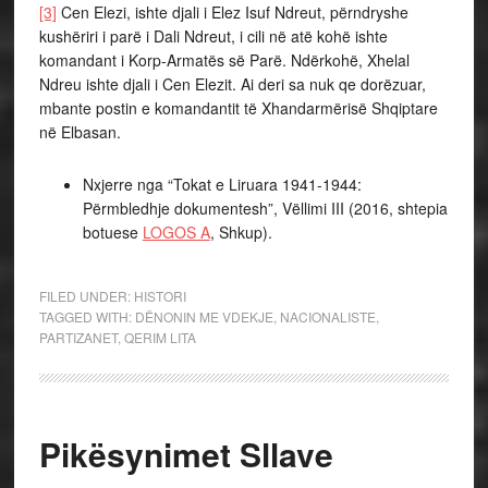
[3]
Cen Elezi, ishte djali i Elez Isuf Ndreut, përndryshe
kushëriri i parë i Dali Ndreut, i cili në atë kohë ishte
komandant i Korp-Armatës së Parë. Ndërkohë, Xhelal
Ndreu ishte djali i Cen Elezit. Ai deri sa nuk qe dorëzuar,
mbante postin e komandantit të Xhandarmërisë Shqiptare
në Elbasan.
Nxjerre nga “Tokat e Liruara 1941-1944:
Përmbledhje dokumentesh”, Vëllimi III (2016, shtepia
botuese
LOGOS A
, Shkup).
FILED UNDER:
HISTORI
TAGGED WITH:
DËNONIN ME VDEKJE
,
NACIONALISTE
,
PARTIZANET
,
QERIM LITA
Pikësynimet Sllave