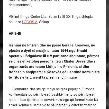
dokumentesh”,
Vëllimi III nga Qerim Lita. Botim i vitit 2016 nga shtepia
botuese
LOGOS A
, Shkup.
AFISHE
lëshuar në Prizren dhe në pjesë tjera të Kosovës, në
pjesën e dytë të muajit shtator 1944 nga Shtabi
operativ i Brigadave III e V partizane shqiptare, përmes
së cilës etiketohej personaliteti i Xhafer Devës dhe i
organizatës atdhetare Lidhja II e Prizrenit, si dhe
ftoheshin shqiptarët e Kosovës që ushtrinë komuniste
të Titos e të Enverit ta presin si çlirimtare
Gjermanija Nasiste që mbyti në gjak popujt e Europës
kontinentale po përmbyset, bashkë me to po përmbysen
njera mbas tjetrës dhe qeverit kuislinge që formoi kudo ku
shkeli këmba e ushtarve të saj barbar. Aleatët fitimtarë të