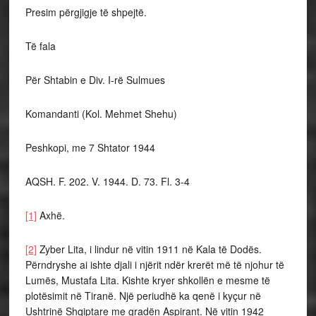
Presim përgjigje të shpejtë.
Të fala
Për Shtabin e Div. I-rë Sulmues
Komandanti (Kol. Mehmet Shehu)
Peshkopi, me 7 Shtator 1944
AQSH. F. 202. V. 1944. D. 73. Fl. 3-4
[1]
Axhë.
[2]
Zyber Lita, i lindur në vitin 1911 në Kala të Dodës.
Përndryshe ai ishte djali i njërit ndër krerët më të njohur të
Lumës, Mustafa Lita. Kishte kryer shkollën e mesme të
plotësimit në Tiranë. Një periudhë ka qenë i kyçur në
Ushtrinë Shqiptare me gradën Aspirant. Në vitin 1942