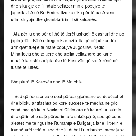
dhe s’ka gjë që t’i ndalë vëllazërimin e popujve të
jugosllavisë së Re Federative ku s’ka për të pasë vend
uria, shtypja dhe çkombtarizimi i së kaluarës.
Ata për ju dhe për gjithë të tjerët ushqejnë dashuri dhe po
japin jetën. Këtë e tregon kjartazi lufta që bëjnë kundra
armiqvet tuej e të mare popujve Jugosllav, Nediq-
Mihajlloviq dhe të tjerë dhe sjellja vëllaznore që kanë
mbajtë karrshi shqiptarëve të Kosovës që kanë zënë në
fushë të luftës.
Shqiptarë të Kosovës dhe të Metohis
Sod që rezistenca e deshpëruar gjermane po dobësohet
dhe blloku antifashist po korë suksese të mëdha në çdo
vend, sod që lufta Nacional Çlirimtare që ka arritur kulmin
dhe qëllimet e sajë përparimtare shkëlqejnë, sod që edhe
aleatët më të ngushtë Rumanija e Bullgarija lane Hitlerin e
tradhëtarët vetëm, sod dhe ju duhet t’u mbushet mendja se