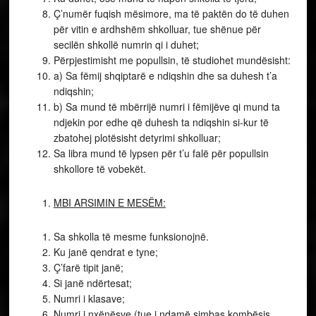
Ç’numër fuqish mësimore, ma të paktën do të duhen
për vitin e ardhshëm shkolluar, tue shënue për
secilën shkollë numrin qi i duhet;
Përpjestimisht me popullsin, të studiohet mundësisht:
a) Sa fëmij shqiptarë e ndiqshin dhe sa duhesh t’a
ndiqshin;
b) Sa mund të mbërrijë numri i fëmijëve qi mund ta
ndjekin por edhe që duhesh ta ndiqshin si-kur të
zbatohej plotësisht detyrimi shkolluar;
Sa libra mund të lypsen për t’u falë për popullsin
shkollore të vobekët.
MBI ARSIMIN E MESËM:
Sa shkolla të mesme funksionojnë.
Ku janë qendrat e tyne;
Ç’farë tipit janë;
Si janë ndërtesat;
Numri i klasave;
Numri i nxënësve (tue i ndamë simbas kombësis,