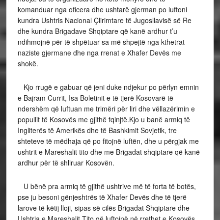
komanduar nga oficera dhe ushtarë gjerman po luftoni
kundra Ushtris Nacional Çlirimtare të Jugosllavisë së Re
dhe kundra Brigadave Shqiptare që kanë ardhur t’u
ndihmojnë për të shpëtuar sa më shpejtë nga kthetrat
naziste gjermane dhe nga rrenat e Xhafer Devës me
shokë.
Kjo rrugë e gabuar që jeni duke ndjekur po përlyn emnin
e Bajram Currit, Isa Boletinit e të tjerë Kosovarë të
ndershëm që luftuan me trimëri për liri dhe vëllazërimin e
popullit të Kosovës me gjithë fqinjtë.Kjo u banë armiq të
Ingliterës të Amerikës dhe të Bashkimit Sovjetik, tre
shteteve të mëdhaja që po fitojnë luftën, dhe u përgjak me
ushtrit e Mareshalit tito dhe me Brigadat shqiptare që kanë
ardhur për të shliruar Kosovën
.
U bënë pra armiq të gjithë ushtrive më të forta të botës,
pse ju besoni gënjeshtrës të Xhafer Devës dhe të tjerë
larove të këtij lloji, sipas së cilës Brigadat Shqiptare dhe
Ushtria e Mareshalit Tito që luftojnë në rrethet e Kosovës