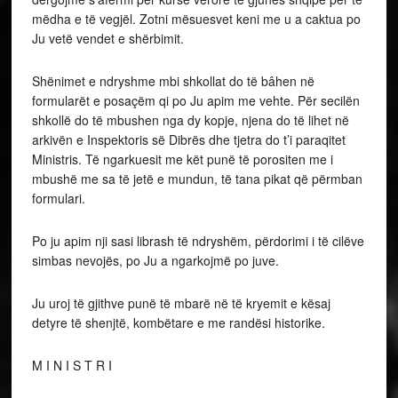
mëdha e të vegjël. Zotni mësuesvet keni me u a caktua po
Ju vetë vendet e shërbimit.
Shënimet e ndryshme mbi shkollat do të bâhen në
formularët e posaçëm qi po Ju apim me vehte. Për secilën
shkollë do të mbushen nga dy kopje, njena do të lihet në
arkivën e Inspektoris së Dibrës dhe tjetra do t’i paraqitet
Ministris. Të ngarkuesit me kët punë të porositen me i
mbushë me sa të jetë e mundun, të tana pikat që përmban
formulari.
Po ju apim nji sasi librash të ndryshëm, përdorimi i të cilëve
simbas nevojës, po Ju a ngarkojmë po juve.
Ju uroj të gjithve punë të mbarë në të kryemit e kësaj
detyre të shenjtë, kombëtare e me randësi historike.
M I N I S T R I