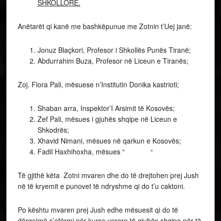
SHKOLLORE.
Anëtarët qi kanë me bashkëpunue me Zotnin t’Uej janë:
Jonuz Blaçkori, Profesor i Shkollës Punës Tiranë;
Abdurrahim Buza, Profesor në Liceun e Tiranës;
Zoj. Flora Pali, mësuese n’Institutin Donika kastrioti;
Shaban arra, Inspektor’I Arsimit të Kosovës;
Zef Pali, mësues i gjuhës shqipe në Liceun e
Shkodrës;
Xhavid Nimani, mësues në qarkun e Kosovës;
Fadil Haxhihoxha, mësues “ “
Të gjithë këta Zotni mvaren dhe do të drejtohen prej Jush
në të kryemit e punovet të ndryshme qi do t’u caktoni.
Po kështu mvaren prej Jush edhe mësuesit qi do të
dërgojmë s’afërmi për kurse verore të gjuhës shqipe për të