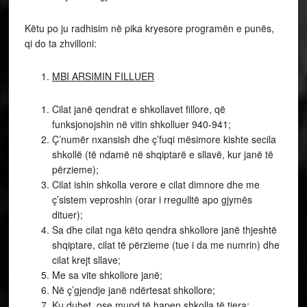
Këtu po ju radhisim në pika kryesore programën e punës,
qi do ta zhvilloni:
MBI ARSIMIN FILLUER
Cilat janë qendrat e shkollavet fillore, që
funksjonojshin në vitin shkolluer 940-941;
Ç’numër nxansish dhe ç’fuqi mësimore kishte secila
shkollë (të ndamë në shqiptarë e sllavë, kur janë të
përzieme);
Cilat ishin shkolla verore e cilat dimnore dhe me
ç’sistem veproshin (orar i rregulltë apo gjymës
dituer);
Sa dhe cilat nga këto qendra shkollore janë thjeshtë
shqiptare, cilat të përzieme (tue i da me numrin) dhe
cilat krejt sllave;
Me sa vite shkollore janë;
Në ç’gjendje janë ndërtesat shkollore;
Ku duhet, ose mund të hapen shkolla të tjera;