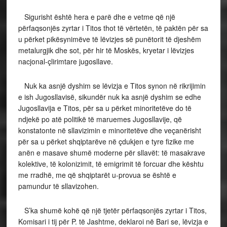
Sigurisht është hera e parë dhe e vetme që një
përfaqsonjës zyrtar i Titos thot të vërtetën, të paktën për sa
u përket pikësynimëve të lëvizjes së punëtorit të djeshëm
metalurgjik dhe sot, për hir të Moskës, kryetar i lëvizjes
nacjonal-çlirimtare jugosllave.
Nuk ka asnjë dyshim se lëvizja e Titos synon në rikrijimin
e ish Jugosllavisë, sikundër nuk ka asnjë dyshim se edhe
Jugosllavija e Titos, për sa u përket minoritetëve do të
ndjekë po atë politikë të maruemes Jugosllavije, që
konstatonte në sllavizimin e minoritetëve dhe veçanërisht
për sa u përket shqiptarëve në çdukjen e tyre fizike me
anën e masave shumë moderne për sllavët: të masakrave
kolektive, të kolonizimit, të emigrimit të forcuar dhe kështu
me rradhë, me që shqiptarët u-provua se është e
pamundur të sllavizohen.
S’ka shumë kohë që një tjetër përfaqsonjës zyrtar i Titos,
Komisari i tij për P. të Jashtme, deklaroi në Bari se, lëvizja e