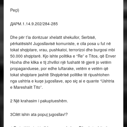
(Shefq
Peçi)
ДАРМ.1.14.9.202/284-285
Dhe për t’ia dorëzuar xhelatit shekullor, Serbisë,
përkatësisht Jugosllavisë komuniste, e cila posa u fut në
tokat shqiptare, vrau, pushkatoi, terrorizoi dhe burgosi mbi
50.000 shqiptarë. Kjo ishte politika e “Re” e Titos, që Enver
Hoxha dhe klika e tij zhvilloi një fushatë të gjerë jo vetëm
propaganduese, por edhe luftarake, vetëm e vetëm që
tokat shqiptare jashtë Shqipërisë politike të ripushtohen
nga ushtria e kuqe jugosllave, apo siç ai e quante “Ushtria
e Mareshalit Tito”.
2
Një krahasim i pakuptueshëm.
3
Cilët ishin ata popuj jugosllav!?