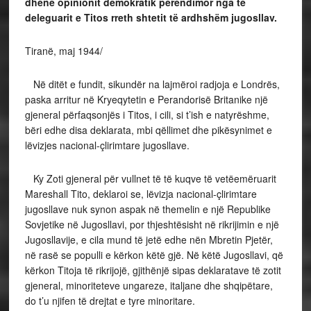
dhënë opinionit demokratik perëndimor nga të
deleguarit e Titos rreth shtetit të ardhshëm jugosllav.
Tiranë, maj 1944/
Në ditët e fundit, sikundër na lajmëroi radjoja e Londrës,
paska arritur në Kryeqytetin e Perandorisë Britanike një
gjeneral përfaqsonjës i Titos, i cili, si t’ish e natyrëshme,
bëri edhe disa deklarata, mbi qëllimet dhe pikësynimet e
lëvizjes nacional-çlirimtare jugosllave.
Ky Zoti gjeneral për vullnet të të kuqve të vetëemëruarit
Mareshall Tito, deklaroi se, lëvizja nacional-çlirimtare
jugosllave nuk synon aspak në themelin e një Republike
Sovjetike në Jugosllavi, por thjeshtësisht në rikrijimin e një
Jugosllavije, e cila mund të jetë edhe nën Mbretin Pjetër,
në rasë se populli e kërkon këtë gjë. Në këtë Jugosllavi, që
kërkon Titoja të rikrijojë, gjithënjë sipas deklaratave të zotit
gjeneral, minoriteteve ungareze, italjane dhe shqipëtare,
do t’u njifen të drejtat e tyre minoritare.