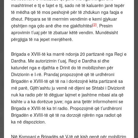
mashtrimet e tij e fajet e tij, sado në të kaluarën janë tepër
të mëdha që të mos peshojnë për të zhdukun nga faqja e
dheut. Përpara se të merrnim vendimin e kemi gjykuar
[2]
çështjen nga çdo anë dhe me gjakftohtësi
. Presim
aprovimin t’uaj për të zbatuar këtë vendim. Mundësisht
përgjigja të na jepet menjëherë.
Brigada e XVIII-të ka marrë ndonja 20 partizanë nga Reçi e
Dardha. Me autorizimin t’uaj, Reçi e Dardha si dhe
katundet nga e djathta e Drinit do të mobilizohen për
Divizionin e I-rë. Prandaj propozojmë që të urdhëroni
Brigadën e XVIII-të që të na i dorëzojnë këta partizanë sa
më parë, Gjith’ashtu ju vemë në dijeni se Shtabi i Divizionit
nuk ka radio për të dëgjuar lajmet e jashtme mbasi ata që
kishte u a ka dorëzue juve; nga ana tjetër informohemi se
Brigada e XVIII-të ka tri radio. Propozojmë që t’urdhëroni
Brigadën e XVIII-të që të na dorzojë njërën nga radiot që
ka në dispozicion.
Një Kompani e Brigadës së V-të që kish qenë për mobilizim