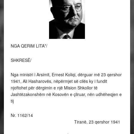
NGA QERIM LITA*/
SHKRESË/
Nga ministri i Arsimit, Ernest Koliqi, dërguar më 23 qershor
1941, Ali Hasharovës, nëpërmjet së cilës ky i fundit
njoftohet për dërgimin e një Mision Shkollor të
Jashtëzakonshëm në Kosovën e çliruar, nën udhëheqjen e
tij
Nr. 1162/14
Tiranë, 23 qershor 1941