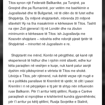
Titos synon një Federatë Ballkanike, pa Turqinë, pa
Greqinë dhe pa Rumaninë, por vetëm me bashkimin e
Jugosllavisë dhe të Bullgarisë, në të cilën do të futet edhe
Shqipërija. Dy miljonë shqiptarësh, mbrenda 20 miljonë
sllavësh! Ky na tha masakrimin e kërkesave të Titos. Tashti
na vjen Zoti gjeneral i tij në Londër dhe na zbulon
minimumin e kërkesave të Titos: ish Jugosllavija me
Kosovën shqiptare – ndoshta edhe ndonjë pjesë tjetër të
Shqipërisë – minoritet në Jugosllavin e re.
Shqiptarët me mënd, Kombi në përgjithësi, që kanë një
eksperiencë të hidhur dhe i njohin mirë sllavët, edhe kur
këta paraqiten në veshjen e kuqe, nuk kanë patur asnjë
dyshim mbi pikësynimet e vërteta të Titos me shokë.
Lëvizja e Titos, për njëmend, nuk është veçse një rrugë e
re e politikës pansllave të Kremlinit të vjetër, të cilit i pasoi
Kremlini i ri në përpjekjen e tij për të shtyp nën influencën
ruse Ballkanin. Për t’i arritur këtij qëllimi, Rusija e Carëve
paraqitesh si mprojtëse e krishterimit kundra gjysmëhënës;
për t’i arritur po këtij qëllimi, Rusija Sovjetike e Stalinit,