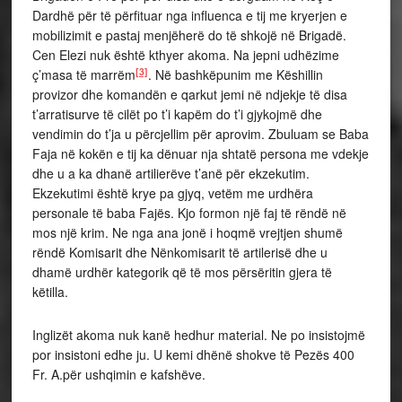
Dardhë për të përfituar nga influenca e tij me kryerjen e
mobilizimit e pastaj menjëherë do të shkojë në Brigadë.
Cen Elezi nuk është kthyer akoma. Na jepni udhëzime
[3]
ç’masa të marrëm
. Në bashkëpunim me Këshillin
provizor dhe komandën e qarkut jemi në ndjekje të disa
t’arratisurve të cilët po t’i kapëm do t’i gjykojmë dhe
vendimin do t’ja u përcjellim për aprovim. Zbuluam se Baba
Faja në kokën e tij ka dënuar nja shtatë persona me vdekje
dhe u a ka dhanë artilierëve t’anë për ekzekutim.
Ekzekutimi është krye pa gjyq, vetëm me urdhëra
personale të baba Fajës. Kjo formon një faj të rëndë në
mos një krim. Ne nga ana jonë i hoqmë vrejtjen shumë
rëndë Komisarit dhe Nënkomisarit të artilerisë dhe u
dhamë urdhër kategorik që të mos përsëritin gjera të
këtilla.
Inglizët akoma nuk kanë hedhur material. Ne po insistojmë
por insistoni edhe ju. U kemi dhënë shokve të Pezës 400
Fr. A.për ushqimin e kafshëve.