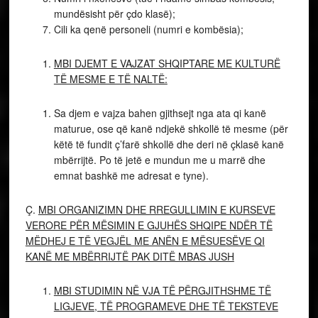
mundësisht për çdo klasë);
Cili ka qenë personeli (numri e kombësia);
MBI DJEMT E VAJZAT SHQIPTARE ME KULTURË
TË MESME E TË NALTË:
Sa djem e vajza bahen gjithsejt nga ata qi kanë
maturue, ose që kanë ndjekë shkollë të mesme (për
këtë të fundit ç’farë shkollë dhe deri në çklasë kanë
mbërrijtë. Po të jetë e mundun me u marrë dhe
emnat bashkë me adresat e tyne).
Ç.
MBI ORGANIZIMN DHE RREGULLIMIN E KURSEVE
VERORE PËR MËSIMIN E GJUHËS SHQIPE NDËR TË
MËDHEJ E TË VEGJËL ME ANËN E MËSUESËVE QI
KANË ME MBËRRIJTË PAK DITË MBAS JUSH
MBI STUDIMIN NË VJA TË PËRGJITHSHME TË
LIGJEVE, TË PROGRAMEVE DHE TË TEKSTEVE