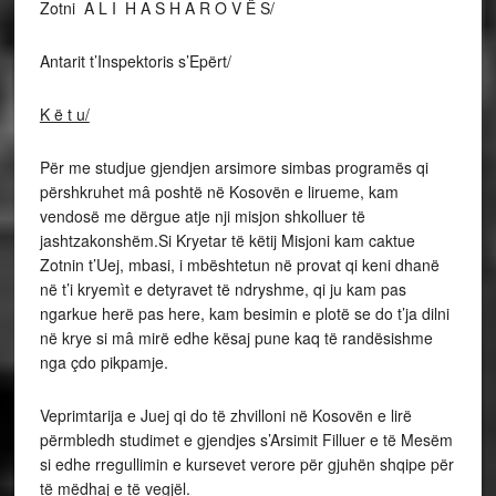
Zotni A L I H A S H A R O V Ë S/
Antarit t’Inspektoris s’Epërt/
K ë t u/
Për me studjue gjendjen arsimore simbas programës qi
përshkruhet mâ poshtë në Kosovën e lirueme, kam
vendosë me dërgue atje nji misjon shkolluer të
jashtzakonshëm.Si Kryetar të këtij Misjoni kam caktue
Zotnin t’Uej, mbasi, i mbështetun në provat qi keni dhanë
në t’i kryemìt e detyravet të ndryshme, qi ju kam pas
ngarkue herë pas here, kam besimin e plotë se do t’ja dilni
në krye si mâ mirë edhe kësaj pune kaq të randësishme
nga çdo pikpamje.
Veprimtarija e Juej qi do të zhvilloni në Kosovën e lirë
përmbledh studimet e gjendjes s’Arsimit Filluer e të Mesëm
si edhe rregullimin e kursevet verore për gjuhën shqipe për
të mëdhaj e të vegjël.