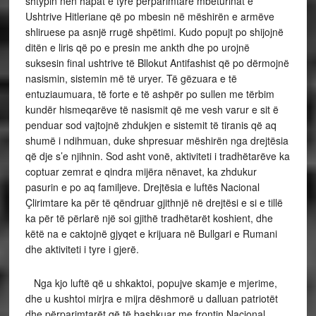
shtypin nën hapat e tyre përparimtare mbeturinat e
Ushtrive Hitleriane që po mbesin në mëshirën e armëve
shliruese pa asnjë rrugë shpëtimi. Kudo popujt po shijojnë
ditën e liris që po e presin me ankth dhe po urojnë
suksesin final ushtrive të Bllokut Antifashist që po dërmojnë
nasismin, sistemin më të uryer. Të gëzuara e të
entuziaumuara, të forte e të ashpër po sullen me tërbim
kundër hismeqarëve të nasismit që me vesh varur e sit ë
penduar sod vajtojnë zhdukjen e sistemit të tiranis që aq
shumë i ndihmuan, duke shpresuar mëshirën nga drejtësia
që dje s’e njihnin. Sod asht vonë, aktiviteti i tradhëtarëve ka
coptuar zemrat e qindra mijëra nënavet, ka zhdukur
pasurin e po aq familjeve. Drejtësia e luftës Nacional
Çlirimtare ka për të qëndruar gjithnjë në drejtësi e si e tillë
ka për të përlarë një soi gjithë tradhëtarët koshient, dhe
këtë na e caktojnë gjyqet e krijuara në Bullgari e Rumani
dhe aktiviteti i tyre i gjerë.
Nga kjo luftë që u shkaktoi, popujve skamje e mjerime,
dhe u kushtoi mirjra e mijra dëshmorë u dalluan patriotët
dhe përparimtarët që të bashkuar me frontin Nacional