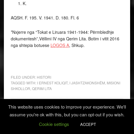
K.
AQSH. F. 195. V. 1941. D. 180. Fl. 6
*Nxjerre nga “Tokat e Liruara 1941-1944: Përmbledhje
dokumentesh”,Vëllimi IV nga Qerim Lita. Botim i vitit 2016
nga shtepia botuese
LOGOS A
, Shkup.
FILED UNDER:
HISTORI
TAGGED WITH:
I ERNEST KOLIQIT
,
I JASHTZAKONSHËM
,
MISIONI
SHKOLLOR
,
QERIM LITA
This website uses cookies to improve your experience. We'll
assume you're ok with this, but you can opt-out if you wish.
Kur dibranët luftonin
Cookie settings
ACCEPT
kundër serbëve