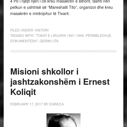
4
Po i njëjti njeri i cili kreu masakrën e Bihorit, tashti nën
petkun e ushtrisë së “Mareshalit Tito”, organizoi dhe kreu
masakrën e mirënjohur të Tivarit.
FILED UNDER:
HISTORI
TAGGED WITH:
“TOKAT E LIRUARA 1941-1944: PËRMBLEDHJE
,
DOKUMENTESH”
,
QERIM LITA
Misioni shkollor i
jashtzakonshëm i Ernest
Koliqit
FEBRUARY 17, 2017
BY
DGRECA