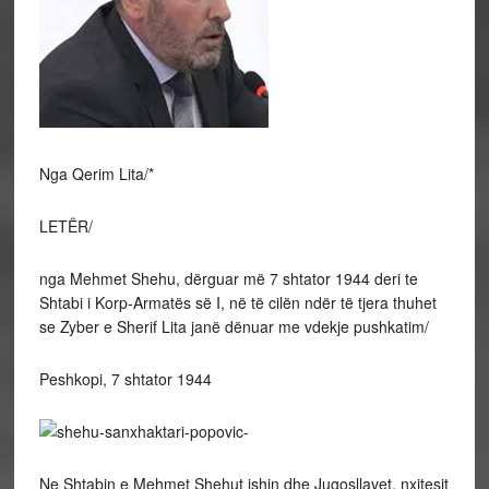
Nga Qerim Lita/*
LETËR/
nga Mehmet Shehu, dërguar më 7 shtator 1944 deri te
Shtabi i Korp-Armatës së I, në të cilën ndër të tjera thuhet
se Zyber e Sherif Lita janë dënuar me vdekje pushkatim/
Peshkopi, 7 shtator 1944
Ne Shtabin e Mehmet Shehut ishin dhe Jugosllavet, nxitesit