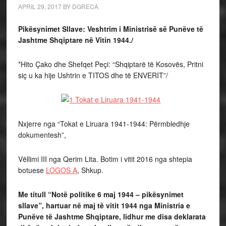
APRIL 29, 2017
BY
DGRECA
Pikësynimet Sllave: Veshtrim i Ministrisë së Punëve
të
Jashtme Shqiptare në Vitin 1944./
*
Hito Çako dhe Shefqet Peçi: “Shqiptarë të Kosovës, Pritni
siç u ka hije Ushtrin e TITOS dhe të ENVERIT”/
Nxjerre nga “Tokat e Liruara 1941-1944: Përmbledhje
dokumentesh”,
Vëllimi III nga Qerim Lita. Botim i vitit 2016 nga shtepia
botuese
LOGOS A
, Shkup.
Me titull “Notë politike 6 maj 1944 – pikësynimet
sllave”, hartuar në maj të vitit 1944 nga Ministria e
Punëve të Jashtme Shqiptare, lidhur me disa deklarata