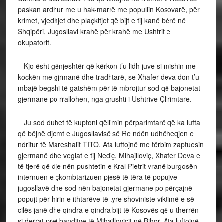
paskan ardhur me u hak-marrë me popullin Kosovarë, për
krimet, vjedhjet dhe plaçkitjet që bijt e tij kanë bërë në
Shqipëri, Jugosllavi krahë për krahë me Ushtrit e
okupatorit.
Kjo ësht gënjeshtër që kërkon t’u lidh juve si mishin me
kockën me gjrmanë dhe tradhtarë, se Xhafer deva don t’u
mbajë begshi të gatshëm për të mbrojtur sod që bajonetat
gjermane po rrallohen, nga grushti i Ushtrive Çlirimtare.
Ju sod duhet të kuptoni qëllimin përparimtarë që ka lufta
që bëjnë djemt e Jugosllavisë së Re ndën udhëheqjen e
ndritur të Mareshalit TITO. Ata luftojnë me tërbim zaptuesin
gjermanë dhe veglat e tij Nediç, Mihajlloviç, Xhafer Deva
e
të tjerë që dje nën pushtetin e Kral Pietrit vranë burgosën
internuen e çkombtarizuen pjesë të tëra të popujve
jugosllavë
dhe sod nën bajonetat gjermane po përçajnë
popujt për hirin e ithtarëve të tyre shoviniste viktimë e së
cilës janë dhe qindra e qindra bijt të Kosovës që u therrën
si derrat prej banditve të Mihajlloviçit në Bihor
. Ata luftojnë