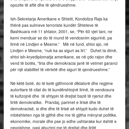
opozite të aftë dhe të qëndrueshme.
Ish-Sekretarja Amerikane e Shtetit, Kondoliza Rajs ka
thënë pas sulmeve terroriste kundër Shteteve të
Bashkuara më 11 shtator, 2001, se, “Për 60 vjet tani, ne
kemi menduar se do të mund të vendosnim sigurinë, pa
lirinë në Lindjen e Mesme.” Më në fund, shtoi ajo, në
Lindjen e Mesme, “nuk ka as siguri as liri.” Duhet ta dimë,
shtoi ish-kryediplomatja amerikane, se në çdo rajon dhe
vend të botës, “liria dhe demokracia janë të vetmet garanci
për një stabilitet të vërtetë dhe siguri të qendrueshme.”
Në këtë botë, do të ketë gjithmonë diktatorë dhe regjime
autoritare të cilat do të kundërshtojnë lirinë, të vendosura
të kufizojnë dhe të shtypin të drejtat bazë të njeriut dhe
liritë demokratike. Prandaj, parimet e lirisë dhe të
demokracisë, si dhe dhe të lirisë së shtypit kudo duhet të
mbështeten nga të gjithë dhe me të gjitha mënyrat politike,
ekonomike, morale dhe pse jo edhe ushtarake kur është e
nevojshme, pasi abuzimi me të drejtat dhe liritë