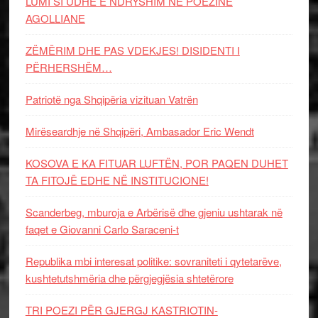
LUMI SI UDHË E NDRYSHIM NË POEZINË
AGOLLIANE
ZËMËRIM DHE PAS VDEKJES! DISIDENTI I
PËRHERSHËM…
Patriotë nga Shqipëria vizituan Vatrën
Mirëseardhje në Shqipëri, Ambasador Eric Wendt
KOSOVA E KA FITUAR LUFTËN, POR PAQEN DUHET
TA FITOJË EDHE NË INSTITUCIONE!
Scanderbeg, mburoja e Arbërisë dhe gjeniu ushtarak në
faqet e Giovanni Carlo Saraceni-t
Republika mbi interesat politike: sovraniteti i qytetarëve,
kushtetutshmëria dhe përgjegjësia shtetërore
TRI POEZI PËR GJERGJ KASTRIOTIN-