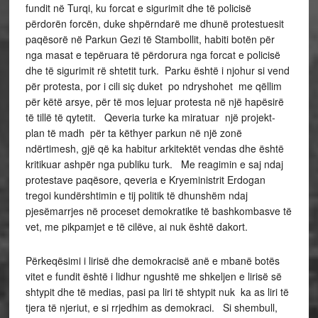
fundit në Turqi, ku forcat e sigurimit dhe të policisë
përdorën forcën, duke shpërndarë me dhunë protestuesit
paqësorë në Parkun Gezi të Stambollit, habiti botën për
nga masat e tepëruara të përdorura nga forcat e policisë
dhe të sigurimit rë shtetit turk. Parku është i njohur si vend
për protesta, por i cili siç duket po ndryshohet me qëllim
për këtë arsye, për të mos lejuar protesta në një hapësirë
të tillë të qytetit. Qeveria turke ka miratuar një projekt-
plan të madh për ta këthyer parkun në një zonë
ndërtimesh, gjë që ka habitur arkitektët vendas dhe është
kritikuar ashpër nga publiku turk. Me reagimin e saj ndaj
protestave paqësore, qeveria e Kryeministrit Erdogan
tregoi kundërshtimin e tij politik të dhunshëm ndaj
pjesëmarrjes në proceset demokratike të bashkombasve të
vet, me pikpamjet e të cilëve, ai nuk është dakort.
Përkeqësimi i lirisë dhe demokracisë anë e mbanë botës
vitet e fundit është i lidhur ngushtë me shkeljen e lirisë së
shtypit dhe të medias, pasi pa liri të shtypit nuk ka as liri të
tjera të njeriut, e si rrjedhim as demokraci. Si shembull,