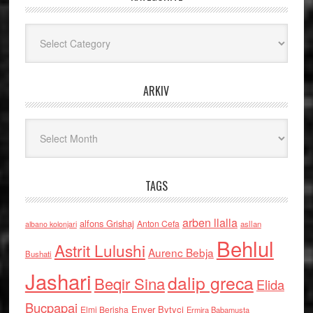
Kategoritë
ARKIV
Arkiv
TAGS
arben llalla
alfons Grishaj
Anton Cefa
asllan
albano kolonjari
Behlul
Astrit Lulushi
Aurenc Bebja
Bushati
Jashari
dalip greca
Beqir Sina
Elida
Buçpapaj
Enver Bytyci
Elmi Berisha
Ermira Babamusta