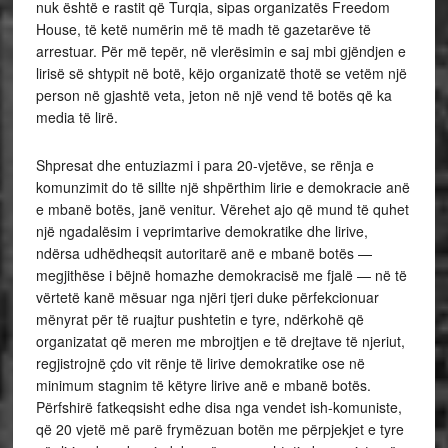
nuk është e rastit që Turqia, sipas organizatës Freedom
House, të ketë numërin më të madh të gazetarëve të
arrestuar. Për më tepër, në vlerësimin e saj mbi gjëndjen e
lirisë së shtypit në botë, këjo organizatë thotë se vetëm një
person në gjashtë veta, jeton në një vend të botës që ka
media të lirë.
Shpresat dhe entuziazmi i para 20-vjetëve, se rënja e
komunzimit do të sillte një shpërthim lirie e demokracie anë
e mbanë botës, janë venitur. Vërehet ajo që mund të quhet
një ngadalësim i veprimtarive demokratike dhe lirive,
ndërsa udhëdheqsit autoritarë anë e mbanë botës —
megjithëse i bëjnë homazhe demokracisë me fjalë — në të
vërtetë kanë mësuar nga njëri tjeri duke përfekcionuar
mënyrat për të ruajtur pushtetin e tyre, ndërkohë që
organizatat që meren me mbrojtjen e të drejtave të njeriut,
regjistrojnë çdo vit rënje të lirive demokratike ose në
minimum stagnim të këtyre lirive anë e mbanë botës.
Përfshirë fatkeqsisht edhe disa nga vendet ish-komuniste,
që 20 vjetë më parë frymëzuan botën me përpjekjet e tyre