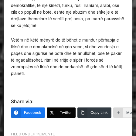
demokratike, të një kinezi, turku, rusi, iraniani, arabi, ose
cilit do popull në botë, është një abuzim dhe shkelje e të
drejtave themelore të secilit prej nesh, pa marrë parasyshë
se ku jetojmë.
Vetëm në këtë mënyrë do të bëhet e mundur përhapja e
lirisë dhe e demokracisë në çdo vend, si dhe vendosja e
paqës dhe sigurisë në botë dhe të anullohet, ose të pakën
të ngadalësohet, ritmi në rritje e sipër i forcës së
zmbrapsjes së lirisë dhe demorkacisë në çdo kënd të këtij
planeti.
Share via:
Facebook
Twitter
Copy Link
More
FILED UNDER:
KOMENTE