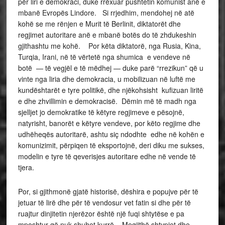
për liri e demokraci, duke rrëxuar pushtetin komunist anë e
mbanë Evropës Lindore. Si rrjedhim, mendohej në atë
kohë se me rënjen e Murit të Berlinit, diktatorët dhe
regjimet autoritare anë e mbanë botës do të zhdukeshin
gjithashtu me kohë. Por këta diktatorë, nga Rusia, Kina,
Turqia, Irani, në të vërtetë nga shumica e vendeve në
botë — të vegjël e të mëdhej — duke parë “rrezikun” që u
vinte nga liria dhe demokracia, u mobilizuan në luftë me
kundështarët e tyre politikë, dhe njëkohsisht kufizuan liritë
e dhe zhvillimin e demokracisë. Dëmin më të madh nga
sjelljet jo demokratike të këtyre regjimeve e pësojnë,
natyrisht, banorët e këtyre vendeve, por këto regjime dhe
udhëheqës autoritarë, ashtu siç ndodhte edhe në kohën e
komunizimit, përpiqen të eksportojnë, deri diku me sukses,
modelin e tyre të qeverisjes autoritare edhe në vende të
tjera.
Por, si gjithmonë gjatë historisë, dëshira e popujve për të
jetuar të lirë dhe për të vendosur vet fatin si dhe për të
ruajtur dinjitetin njerëzor është një fuqi shtytëse e pa
mposhtur që nuk shuhet kurrë. Megjithë shtypjet dhe