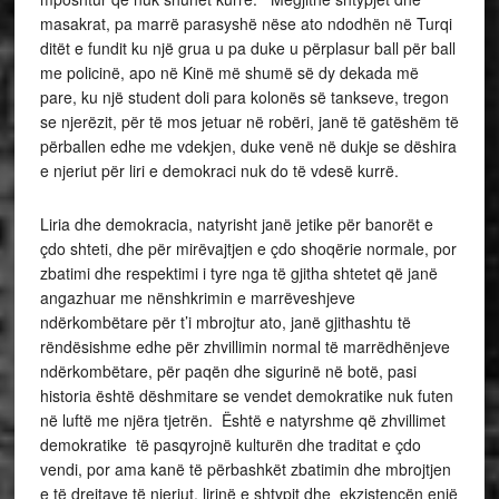
masakrat, pa marrë parasyshë nëse ato ndodhën në Turqi
ditët e fundit ku një grua u pa duke u përplasur ball për ball
me policinë, apo në Kinë më shumë së dy dekada më
pare, ku një student doli para kolonës së tankseve, tregon
se njerëzit, për të mos jetuar në robëri, janë të gatëshëm të
përballen edhe me vdekjen, duke venë në dukje se dëshira
e njeriut për liri e demokraci nuk do të vdesë kurrë.
Liria dhe demokracia, natyrisht janë jetike për banorët e
çdo shteti, dhe për mirëvajtjen e çdo shoqërie normale, por
zbatimi dhe respektimi i tyre nga të gjitha shtetet që janë
angazhuar me nënshkrimin e marrëveshjeve
ndërkombëtare për t’i mbrojtur ato, janë gjithashtu të
rëndësishme edhe për zhvillimin normal të marrëdhënjeve
ndërkombëtare, për paqën dhe sigurinë në botë, pasi
historia është dëshmitare se vendet demokratike nuk futen
në luftë me njëra tjetrën. Është e natyrshme që zhvillimet
demokratike të pasqyrojnë kulturën dhe traditat e çdo
vendi, por ama kanë të përbashkët zbatimin dhe mbrojtjen
e të drejtave të njeriut, lirinë e shtypit dhe ekzistencën enjë