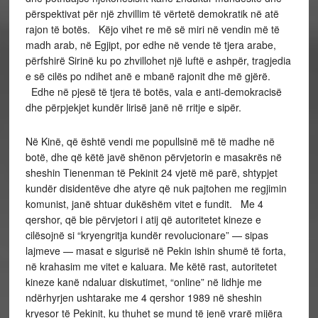
përspektivat për një zhvillim të vërtetë demokratik në atë
rajon të botës. Këjo vihet re më së miri në vendin më të
madh arab, në Egjipt, por edhe në vende të tjera arabe,
përfshirë Sirinë ku po zhvillohet një luftë e ashpër, tragjedia
e së cilës po ndihet anë e mbanë rajonit dhe më gjërë.
Edhe në pjesë të tjera të botës, vala e anti-demokracisë
dhe përpjekjet kundër lirisë janë në rritje e sipër.
Në Kinë, që është vendi me popullsinë më të madhe në
botë, dhe që këtë javë shënon përvjetorin e masakrës në
sheshin Tienenman të Pekinit 24 vjetë më parë, shtypjet
kundër disidentëve dhe atyre që nuk pajtohen me regjimin
komunist, janë shtuar dukëshëm vitet e fundit. Me 4
qershor, që bie përvjetori i atij që autoritetet kineze e
cilësojnë si “kryengritja kundër revolucionare” — sipas
lajmeve — masat e sigurisë në Pekin ishin shumë të forta,
në krahasim me vitet e kaluara. Me këtë rast, autoritetet
kineze kanë ndaluar diskutimet, “online” në lidhje me
ndërhyrjen ushtarake me 4 qershor 1989 në sheshin
kryesor të Pekinit, ku thuhet se mund të jenë vrarë mijëra