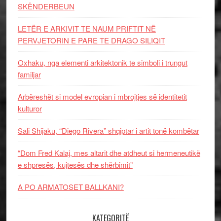
SKËNDERBEUN
LETËR E ARKIVIT TE NAUM PRIFTIT NË
PERVJETORIN E PARE TE DRAGO SILIQIT
Oxhaku, nga elementi arkitektonik te simboli i trungut
familjar
Arbëreshët si model evropian i mbrojtjes së identitetit
kulturor
Sali Shijaku, “Diego Rivera” shqiptar i artit tonë kombëtar
“Dom Fred Kalaj, mes altarit dhe atdheut si hermeneutikë
e shpresës, kujtesës dhe shërbimit”
A PO ARMATOSET BALLKANI?
KATEGORITË