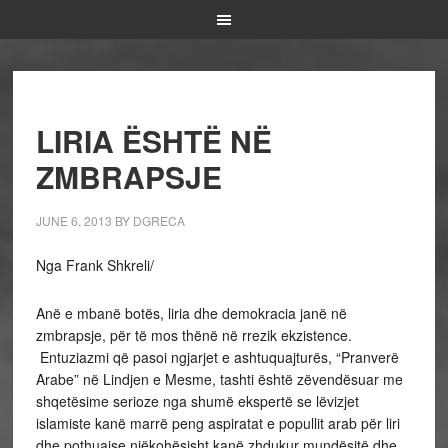
LIRIA ËSHTË NË
ZMBRAPSJE
JUNE 6, 2013
BY
DGRECA
Nga Frank Shkreli/
Anë e mbanë botës, liria dhe demokracia janë në
zmbrapsje, për të mos thënë në rrezik ekzistence.
Entuziazmi që pasoi ngjarjet e ashtuquajturës, “Pranverë
Arabe” në Lindjen e Mesme, tashti është zëvendësuar me
shqetësime serioze nga shumë ekspertë se lëvizjet
islamiste kanë marrë peng aspiratat e popullit arab për liri
dhe pothuajse njëkohësisht kanë zhdukur mundësitë dhe