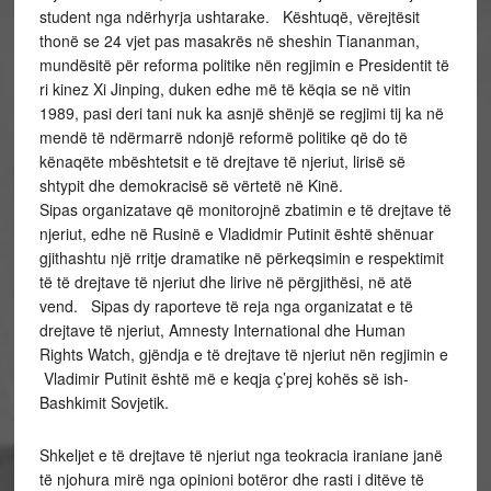
student nga ndërhyrja ushtarake. Kështuqë, vërejtësit
thonë se 24 vjet pas masakrës në sheshin Tiananman,
mundësitë për reforma politike nën regjimin e Presidentit të
ri kinez Xi Jinping, duken edhe më të këqia se në vitin
1989, pasi deri tani nuk ka asnjë shënjë se regjimi tij ka në
mendë të ndërmarrë ndonjë reformë politike që do të
kënaqëte mbështetsit e të drejtave të njeriut, lirisë së
shtypit dhe demokracisë së vërtetë në Kinë.
Sipas organizatave që monitorojnë zbatimin e të drejtave të
njeriut, edhe në Rusinë e Vladidmir Putinit është shënuar
gjithashtu një rritje dramatike në përkeqsimin e respektimit
të të drejtave të njeriut dhe lirive në përgjithësi, në atë
vend. Sipas dy raporteve të reja nga organizatat e të
drejtave të njeriut, Amnesty International dhe Human
Rights Watch, gjëndja e të drejtave të njeriut nën regjimin e
Vladimir Putinit është më e keqja ç’prej kohës së ish-
Bashkimit Sovjetik.
Shkeljet e të drejtave të njeriut nga teokracia iraniane janë
të njohura mirë nga opinioni botëror dhe rasti i ditëve të