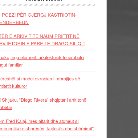
I POEZI PËR GJERGJ KASTRIOTIN-
ËNDERBEUN
TËR E ARKIVIT TE NAUM PRIFTIT NË
RVJETORIN E PARE TE DRAGO SILIQIT
aku, nga elementi arkitektonik te simboli i
ngut familjar
ëreshët si model evropian i mbrojtjes së
titetit kulturor
i Shijaku, “Diego Rivera” shqiptar i artit tonë
mbëtar
m Fred Kalaj, mes altarit dhe atdheut si
meneutikë e shpresës, kujtesës dhe shërbimit”