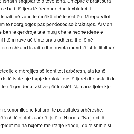
 fshatin shqiptar të ditëve tona. Shtëpitë e braktisura
 bari, të tjera të rrënohen dhe inxhinierit i
 fshatit në vend të rimëkëmbë të vjetrën. Mirëpo Vitoi
irim të ndërgjegjes pas pendesës së braktisjes. Ai vjen
 bën të qëndrojë tetë muaj dhe të hedhë idenë e
mi i të mirave që binte ura u gdhend thellë në
 ide e shkund fshatin dhe novela mund të ishte titulluar
etëdijë e mbrojtjes së identitetit arbëresh, ata kanë
o të ishte një hapje kontakti me të tjerët dhe asfalti do
te në qendër atraktive për turistët. Nga ana tjetër kjo
rim ekonomik dhe kulturor të popullatës arbëreshe.
resh të sintetizuar në fjalët e Ntones: “Na jemi të
ërpiqet me na nxjerrë me rranjë këndej, do të shihje si