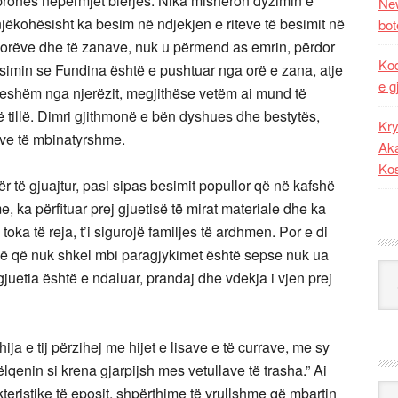
ë pronës nëpërmjet blerjes. Nika mishëron dyzimin e
New
njëkohësisht ka besim në ndjekjen e riteve të besimit në
bot
e orëve dhe të zanave, nuk u përmend as emrin, përdor
Kod
esimin se Fundina është e pushtuar nga orë e zana, atje
e g
ueshëm nga njerëzit, megjithëse vetëm ai mund të
ë tillë. Dimri gjithmonë e bën dyshues dhe bestytës,
Kry
eve të mbinatyrshme.
Aka
Ko
r të gjuajtur, pasi sipas besimit popullor që në kafshë
, ka përfituar prej gjuetisë të mirat materiale dhe ka
ë toka të reja, t’i sigurojë familjes të ardhmen. Por e di
 gjë që nuk shkel mbi paragjykimet është sepse nuk ua
Kat
 gjuetia është e ndaluar, prandaj dhe vdekja i vjen prej
ija e tij përzihej me hijet e lisave e të currave, me sy
këlqenin si krena gjarpijsh mes vetullave të trasha.” Ai
Ark
eristike të eposit, shpërthime të vrullshme që mbartin