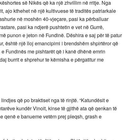
këshortes së Nikës që ka një zhvillim në rritje. Nga
, ajo kthehet në një kultivuese të traditës patriarkale
dashurie në moshën 40-vjeçare, pasi ka përballuar
stare, pasi ka ndjerë pushtetin e vet në Gurrë,
më punon e jeton në Fundinë. Dëshira e saj për të patur
ritur, është një lloj emancipimi i brendshëm shpirtëror që
 e Fundinës me pishtarët që i kanë dhënë emrin
aj burrit e shprehur te këmisha e përgatitur me
 lindjes që po braktiset nga të rinjtë. “Katundësit e
mtarëve kundër Vinoit, kinse të gjithë ata që qenkan të
 me qenë e banueme vetëm prej pleqsh, grash e