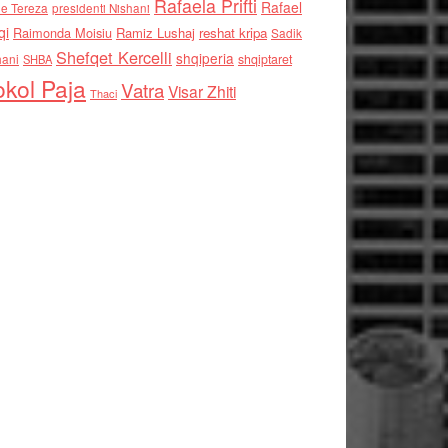
Rafaela Prifti
Rafael
e Tereza
presidenti Nishani
qi
Raimonda Moisiu
Ramiz Lushaj
reshat kripa
Sadik
Shefqet Kercelli
shqiperia
hani
shqiptaret
SHBA
kol Paja
Vatra
Visar Zhiti
Thaci