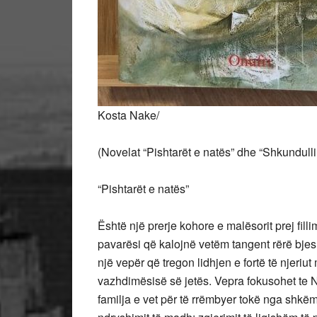
Kosta Nake/
(Novelat “Pishtarët e natës” dhe “Shkundull
“Pishtarët e natës”
Është një prerje kohore e malësorit prej fillimi
pavarësi që kalojnë vetëm tangent rërë bjes
një vepër që tregon lidhjen e fortë të njeriut
vazhdimësisë së jetës. Vepra fokusohet te 
familja e vet për të rrëmbyer tokë nga shkëmb