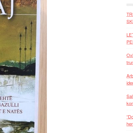
TR
SK
LE
PE
Oxh
tru
Arb
iden
Sal
ko
“Do
her