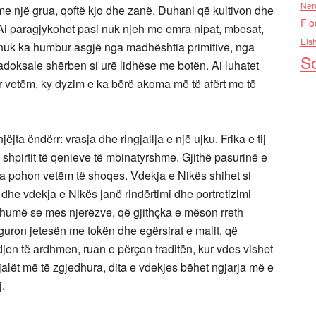
Nen
me një grua, qoftë kjo dhe zanë. Duhani që kultivon dhe
Flo
. Ai paragjykohet pasi nuk njeh me emra nipat, mbesat,
Els
tij nuk ka humbur asgjë nga madhështia primitive, nga
So
radoksale shërben si urë lidhëse me botën. Ai luhatet
ar vetëm, ky dyzim e ka bërë akoma më të afërt me të
jëjta ëndërr: vrasja dhe ringjallja e një ujku. Frika e tij
 shpirtit të qenieve të mbinatyrshme. Gjithë pasurinë e
n ia pohon vetëm të shoqes. Vdekja e Nikës shihet si
he vdekja e Nikës janë rindërtimi dhe portretizimi
shumë se mes njerëzve, që gjithçka e mëson rreth
siguron jetesën me tokën dhe egërsirat e malit, që
en të ardhmen, ruan e përçon traditën, kur vdes vishet
jalët më të zgjedhura, dita e vdekjes bëhet ngjarja më e
j.