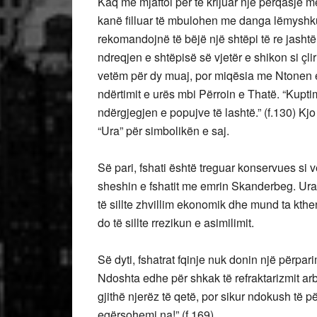
Kaq më mjaftoi për të krijuar një përqasje me
kanë filluar të mbulohen me danga lëmyshku e
rekomandojnë të bëjë një shtëpi të re jashtë
ndreqjen e shtëpisë së vjetër e shikon si çl
vetëm për dy muaj, por miqësia me Ntonen e
ndërtimit e urës mbi Përroin e Thatë. “Kupti
ndërgjegjen e popujve të lashtë.” (f.130) Kjo
“Ura” për simbolikën e saj.
Së pari, fshati është treguar konservues si v
sheshin e fshatit me emrin Skanderbeg. Ura d
të sillte zhvillim ekonomik dhe mund ta kthen
do të sillte rrezikun e asimilimit.
Së dyti, fshatrat fqinje nuk donin një përpa
Ndoshta edhe për shkak të refraktarizmit arbë
gjithë njerëz të qetë, por sikur ndokush të p
egërsohemi na!” (f.169)