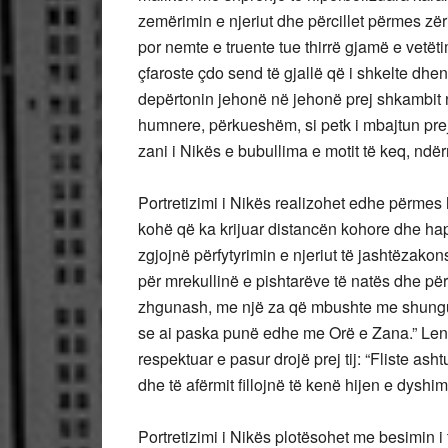
zemërimin e njeriut dhe përcillet përmes zëri
por nemte e truente tue thirrë gjamë e vetëti
çfaroste çdo send të gjallë që i shkelte dhen
depërtonin jehonë në jehonë prej shkambit 
humnere, përkueshëm, si petk i mbajtun prej 
zani i Nikës e bubullima e motit të keq, ndë
Portretizimi i Nikës realizohet edhe përmes 
kohë që ka krijuar distancën kohore dhe hapës
zgjojnë përfytyrimin e njeriut të jashtëzak
për mrekullinë e pishtarëve të natës dhe për
zhgunash, me një za që mbushte me shungul
se ai paska punë edhe me Orë e Zana.” Lena u
respektuar e pasur drojë prej tij: “Fliste asht
dhe të afërmit fillojnë të kenë hijen e dyshim
Portretizimi i Nikës plotësohet me besimin i 