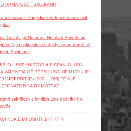
PO ARMATOSET BALLKANI?
za e vlerave – Tragjedia e vërtetë e tranzicionit
iptar
en Coast sjell Nammos Hotels & Resorts në
ipëri: Një destinacion i ri lifestyle merr formë në
ierën Shqiptare
EBLO (1966) / HISTORIA E SPANJOLLES
A VALENCIA QË PËRFUNDOI NË LUSHNJE
29 VJET PRITJE (1937 – 1966) TË NJË
LEFONATE NGA DY MOTRAT
tojmë sakrificën e familjes Lleshi për lirinë e
sovës
AÇI NUK E MPOSHTI SHPIRTIN