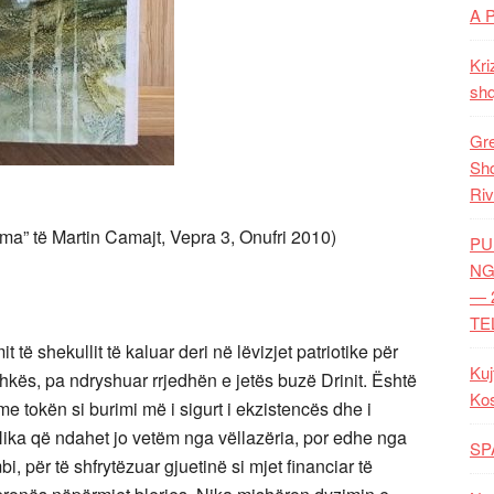
A 
Kri
shq
Gre
Shq
Riv
ima” të Martin Camajt, Vepra 3, Onufri 2010)
PU
NG
— 
TE
t të shekullit të kaluar deri në lëvizjet patriotike për
Kuj
hkës, pa ndryshuar rrjedhën e jetës buzë Drinit. Është
Ko
 me tokën si burimi më i sigurt i ekzistencës dhe i
Nika që ndahet jo vetëm nga vëllazëria, por edhe nga
SP
i, për të shfrytëzuar gjuetinë si mjet financiar të