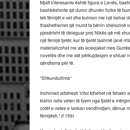
Mjaft interesante është figura e Lenës, bash
bashkëshorte që duron dhunën fizike të burrit
tek fëmijët e vet dhe kulmon me një behar 
thashethemet që mund ta bënin xhelozinë vra
pjesërisht të deleguar prej Nikës që më shu
një fëmijë tjetër, kur të tjerët tashmë janë r
materializohet me ato eceejaket mes Gurrës
novelës dhe me atë përkujdesjen e shtuar nd
qëndisma për të.
“Shkundullima”
Inxhinieri arbëresh Vitoi kthehet në fshatin e
kishin ndie veten të fyem nga fjalët e mërgi
zotët e vetes e lankan vendlindjen, dënue
fëmijësh.” (f.159)