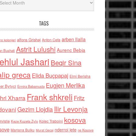
TAGS
arben llalla
alfons Grishaj
Anton Cefa
no kolonjari
Astrit Lulushi
Aurenc Bebja
an Bushati
ehlul Jashari
Beqir Sina
alip greca
Elida Buçpapaj
Elmi Berisha
Eugjen Merlika
er Bytyci
Ermira Babamusta
Frank shkreli
hri Xharra
Fritz
Ilir Levonja
Gezim Llojdia
dovani
kosova
rviste
Kolec Traboini
Keze Kozeta Zylo
sove
nderroi jete
Marjana Bulku
ne Kosove
Murat Gecaj