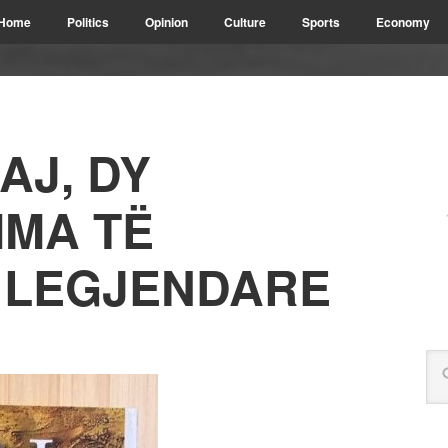
Home
Politics
Opinion
Culture
Sports
Economy
AJ, DY
MA TË
 LEGJENDARE