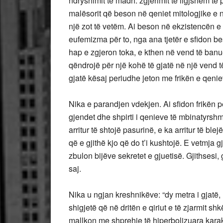
ndryshimit të madh: zgjerimit të ligjshëm t
malësorit që beson në qeniet mitologjike e 
një zot të vetëm. Ai beson në ekzistencën 
eufemizma për to, nga ana tjetër e sfidon b
hap e zgjeron toka, e kthen në vend të ban
qëndrojë për një kohë të gjatë në një vend t
gjatë kësaj periudhe jeton me frikën e qeni
Nika e parandjen vdekjen. Ai sfidon frikën pë
gjendet dhe shpirti i qenieve të mbinatyrshme
arritur të shtojë pasurinë, e ka arritur të blej
që e gjithë kjo që do t’i kushtojë. E vetmja
zbulon bijëve sekretet e gjuetisë. Gjithsesi,
saj.
Nika u ngjan kreshnikëve: “dy metra i gjatë, h
shigjetë që në dritën e qiriut e të zjarmit sh
mallkon me shprehje të hiperbolizuara karakt