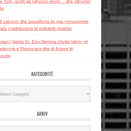
 York, qyteti që ndryshoi emrin… dhe ndryshoi
ën
i zakonor dhe isopolifonia dy nga monumentet
jalla madhështore të antikitetit shqiptar
etari i Vatrës Dr. Elmi Berisha zhvilloi takim në
deminë e Shkencave dhe të Arteve të
sovës
KATEGORITË
egoritë
ARKIV
iv