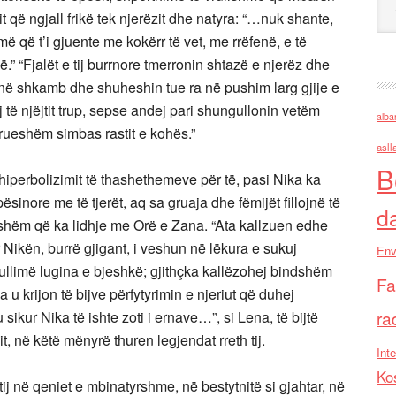
t që ngjall frikë tek njerëzit dhe natyra: “…nuk shante,
më që t’i gjuente me kokërr të vet, me rrëfenë, e të
ë.” “Fjalët e tij burrnore tmerronin shtazë e njerëz dhe
në shkamb dhe shuheshin tue ra në pushim larg gjije e
të njëjtit trup, sepse andej pari shungullonin vetëm
alba
rrueshëm simbas rastit e kohës.”
asll
B
hiperbolizimit të thashethemeve për të, pasi Nika ka
inore me të tjerët, aq sa gruaja dhe fëmijët fillojnë të
d
onshëm që ka lidhje me Orë e Zana. “Ata kallzuen edhe
 Nikën, burrë gjigant, i veshun në lëkura e sukuj
Env
limë lugina e bjeshkë; gjithçka kallëzohej bindshëm
Fa
 krijon të bijve përfytyrimin e njeriut që duhej
ra
u sikur Nika të ishte zoti i ernave…”, si Lena, të bijtë
it, në këtë mënyrë thuren legjendat rreth tij.
Inte
Ko
tij në qeniet e mbinatyrshme, në bestytnitë si gjahtar, në