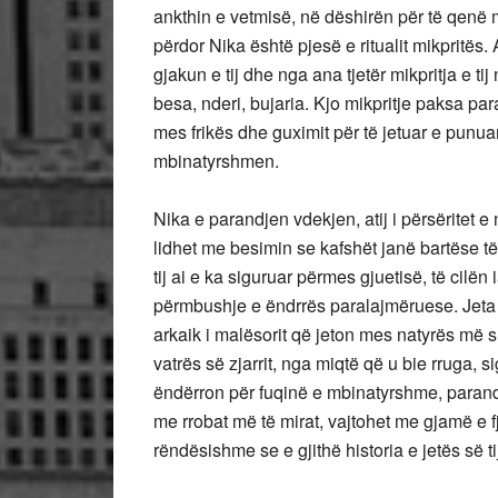
ankthin e vetmisë, në dëshirën për të qenë 
përdor Nika është pjesë e ritualit mikpritës
gjakun e tij dhe nga ana tjetër mikpritja e 
besa, nderi, bujaria. Kjo mikpritje paksa pa
mes frikës dhe guximit për të jetuar e punu
mbinatyrshmen.
Nika e parandjen vdekjen, atij i përsëritet e n
lidhet me besimin se kafshët janë bartëse të
tij ai e ka siguruar përmes gjuetisë, të cilë
përmbushje e ëndrrës paralajmëruese. Jeta d
arkaik i malësorit që jeton mes natyrës më 
vatrës së zjarrit, nga miqtë që u bie rruga, 
ëndërron për fuqinë e mbinatyrshme, parandj
me rrobat më të mirat, vajtohet me gjamë e f
rëndësishme se e gjithë historia e jetës së ti