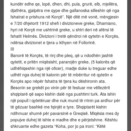
kundër edhe qe, lopë, dhen, dhi, pula, grurë, elb, mjellëra,
djathëra, gjalpëra me qype dhe gallanoska silleshin që nga
fshatrat e prishura në Korçë”. Një ditë më vonë, mëngjesin
e 7/20 dhjetorit 1912 shefi i divizioneve greke, Dhamiano,
hyri në Korçë me ushtrinë greke, u shtri deri në afërsi të
fshatit Helmës. Divizioni i tretë qëndroi në qytetin e Korçës,
ndërsa divizionet e tjera u kthyen në Follorinë.
III
Banorë të Korçës, të rinj dhe pleq, që u ndodhën jashtë
qytetit, e pritën miqësisht, pararojën greke, (5 kalorës që
udhëhiqeshin nga një oficer), madje duke iu treguar edhe
udhët nga duhej të kalonin për të mbërritur në qytetin e
Korçës apo nëpër fshatra të tjera ku dëshironin ata.
Besonin se grekët po vinin për të festuar me vëllezërit
shqiptarë që sapo kishin dalë nga pushtimi turk. Ata ishin
një popull i qytetëruar dhe nuk mund të rrinin pa ardhur për
të gëzuar bashkë me fqinjët e tyre. Shqiptarët kishin
ndihmuar shumë për pavarsinë e Greqisë. Miqësia mes dy
popujve duhej të ishte e madhe dhe e përjetshme. Kështu
shkruante edhe gazeta “Koha, por jo pa ironi: ”Këtë