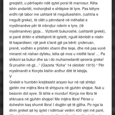
greqisht, u përhapën ndë qytet porsi të marrosur. Këta
ishin andartët, mohonjësit e shtëpive të tyre. Pas këtyre
erdhi një tabor me ushtarë të rregullueshëm, (ushtria e
rregullt greke), të cilët u përndanë në mëhallat e
myslimanëve për të mbrojtur nderin e tyre, (të
myslimanëve) gjoja… Vizitorët bukuroshë, (ushtarët grekë),
si panë dritën e shkëlqimit të qytetit, ngulë këmbët e nisën
të kapardisen; një javë s’lanë gjë pa bërë: çnderuan,
prenë, vodhën e prishën xhami dhe teqe, dhe më pas vunë
minaret në nishan dyfeku, këta që mos u mbiftë fara! … Pa
shikoni sa bukur dhe sa i do muhamedanët qeveria greke!
Si prushin në gji…” (Gazeta “Koha” 14 oktobër 1915) “ Për
myslimanët e Korçës kishin ardhur ditë të këqija.
V
Grekët e humbën krejtësisht arsyen kur në një shtëpi
gjetën me mijëra libra të shtypura në gjuhën shqipe. Nuk u
besonin dot syve. Si ishte e mundur! Korça me libra të
shkruara në gjuhën shqipe! Me mijëra libra! Përse u
duheshin kaq shumë libra! I dogjën që të gjitha. Po nga ta
dinin greket që ky qytet i ndërtuar vetëm 400 vjet më parë,