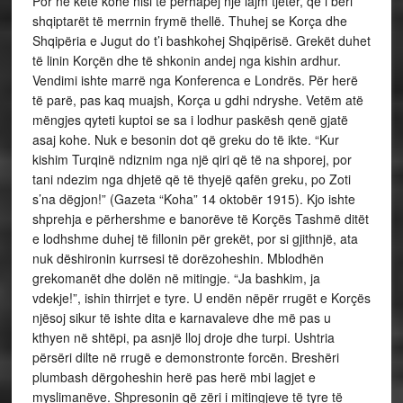
Por në këtë kohë nisi të përhapej një lajm tjetër, që i bëri
shqiptarët të merrnin frymë thellë. Thuhej se Korça dhe
Shqipëria e Jugut do t’i bashkohej Shqipërisë. Grekët duhet
të linin Korçën dhe të shkonin andej nga kishin ardhur.
Vendimi ishte marrë nga Konferenca e Londrës. Për herë
të parë, pas kaq muajsh, Korça u gdhi ndryshe. Vetëm atë
mëngjes qyteti kuptoi se sa i lodhur paskësh qenë gjatë
asaj kohe. Nuk e besonin dot që greku do të ikte. “Kur
kishim Turqinë ndiznim nga një qiri që të na shporej, por
tani ndezim nga dhjetë që të thyejë qafën greku, po Zoti
s’na dëgjon!” (Gazeta “Koha” 14 oktobër 1915). Kjo ishte
shprehja e përhershme e banorëve të Korçës Tashmë ditët
e lodhshme duhej të fillonin për grekët, por si gjithnjë, ata
nuk dëshironin kurrsesi të dorëzoheshin. Mblodhën
grekomanët dhe dolën në mitingje. “Ja bashkim, ja
vdekje!”, ishin thirrjet e tyre. U endën nëpër rrugët e Korçës
njësoj sikur të ishte dita e karnavaleve dhe më pas u
kthyen në shtëpi, pa asnjë lloj droje dhe turpi. Ushtria
përsëri dilte në rrugë e demonstronte forcën. Breshëri
plumbash dërgoheshin herë pas herë mbi lagjet e
myslimanëve. Shpresonin që zëri i mitingjeve të tyre të