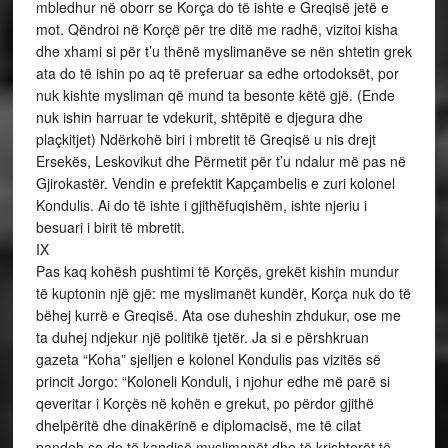
mbledhur në oborr se Korça do të ishte e Greqisë jetë e
mot. Qëndroi në Korçë për tre ditë me radhë, vizitoi kisha
dhe xhami si për t’u thënë myslimanëve se nën shtetin grek
ata do të ishin po aq të preferuar sa edhe ortodoksët, por
nuk kishte mysliman që mund ta besonte këtë gjë. (Ende
nuk ishin harruar te vdekurit, shtëpitë e djegura dhe
plaçkitjet) Ndërkohë biri i mbretit të Greqisë u nis drejt
Ersekës, Leskovikut dhe Përmetit për t’u ndalur më pas në
Gjirokastër. Vendin e prefektit Kapçambelis e zuri kolonel
Kondulis. Ai do të ishte i gjithëfuqishëm, ishte njeriu i
besuari i birit të mbretit.
IX
Pas kaq kohësh pushtimi të Korçës, grekët kishin mundur
të kuptonin një gjë: me myslimanët kundër, Korça nuk do të
bëhej kurrë e Greqisë. Ata ose duheshin zhdukur, ose me
ta duhej ndjekur një politikë tjetër. Ja si e përshkruan
gazeta “Koha” sjelljen e kolonel Kondulis pas vizitës së
princit Jorgo: “Koloneli Konduli, i njohur edhe më parë si
qeveritar i Korçës në kohën e grekut, po përdor gjithë
dhelpëritë dhe dinakërinë e diplomacisë, me të cilat
pandeh se do të kandisë myslimanët dhe të krishterët të