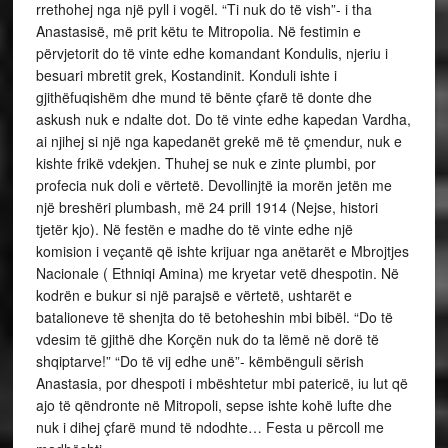
rrethohej nga një pyll i vogël. “Ti nuk do të vish”- i tha
Anastasisë, më prit këtu te Mitropolia. Në festimin e
përvjetorit do të vinte edhe komandant Kondulis, njeriu i
besuari mbretit grek, Kostandinit. Konduli ishte i
gjithëfuqishëm dhe mund të bënte çfarë të donte dhe
askush nuk e ndalte dot. Do të vinte edhe kapedan Vardha,
ai njihej si një nga kapedanët grekë më të çmendur, nuk e
kishte frikë vdekjen. Thuhej se nuk e zinte plumbi, por
profecia nuk doli e vërtetë. Devollinjtë ia morën jetën me
një breshëri plumbash, më 24 prill 1914 (Nejse, histori
tjetër kjo). Në festën e madhe do të vinte edhe një
komision i veçantë që ishte krijuar nga anëtarët e Mbrojtjes
Nacionale ( Ethniqi Amina) me kryetar vetë dhespotin. Në
kodrën e bukur si një parajsë e vërtetë, ushtarët e
batalioneve të shenjta do të betoheshin mbi bibël. “Do të
vdesim të gjithë dhe Korçën nuk do ta lëmë në dorë të
shqiptarve!” “Do të vij edhe unë”- këmbënguli sërish
Anastasia, por dhespoti i mbështetur mbi patericë, iu lut që
ajo të qëndronte në Mitropoli, sepse ishte kohë lufte dhe
nuk i dihej çfarë mund të ndodhte… Festa u përcoll me