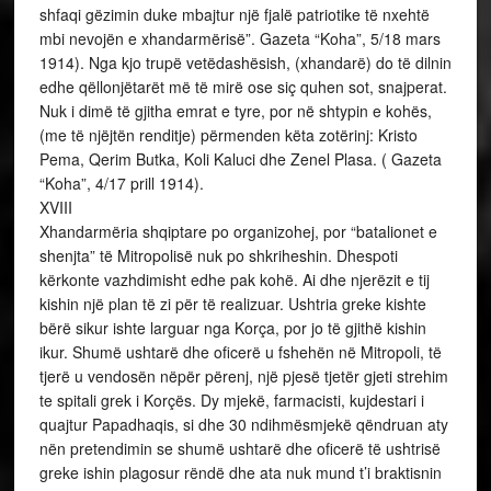
shfaqi gëzimin duke mbajtur një fjalë patriotike të nxehtë
mbi nevojën e xhandarmërisë”. Gazeta “Koha”, 5/18 mars
1914). Nga kjo trupë vetëdashësish, (xhandarë) do të dilnin
edhe qëllonjëtarët më të mirë ose siç quhen sot, snajperat.
Nuk i dimë të gjitha emrat e tyre, por në shtypin e kohës,
(me të njëjtën renditje) përmenden këta zotërinj: Kristo
Pema, Qerim Butka, Koli Kaluci dhe Zenel Plasa. ( Gazeta
“Koha”, 4/17 prill 1914).
XVIII
Xhandarmëria shqiptare po organizohej, por “batalionet e
shenjta” të Mitropolisë nuk po shkriheshin. Dhespoti
kërkonte vazhdimisht edhe pak kohë. Ai dhe njerëzit e tij
kishin një plan të zi për të realizuar. Ushtria greke kishte
bërë sikur ishte larguar nga Korça, por jo të gjithë kishin
ikur. Shumë ushtarë dhe oficerë u fshehën në Mitropoli, të
tjerë u vendosën nëpër përenj, një pjesë tjetër gjeti strehim
te spitali grek i Korçës. Dy mjekë, farmacisti, kujdestari i
quajtur Papadhaqis, si dhe 30 ndihmësmjekë qëndruan aty
nën pretendimin se shumë ushtarë dhe oficerë të ushtrisë
greke ishin plagosur rëndë dhe ata nuk mund t’i braktisnin