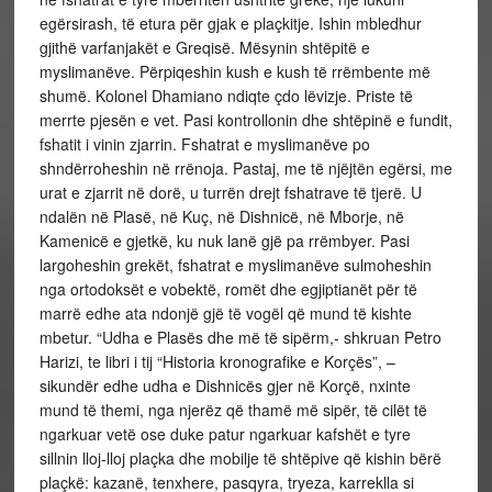
egërsirash, të etura për gjak e plaçkitje. Ishin mbledhur
gjithë varfanjakët e Greqisë. Mësynin shtëpitë e
myslimanëve. Përpiqeshin kush e kush të rrëmbente më
shumë. Kolonel Dhamiano ndiqte çdo lëvizje. Priste të
merrte pjesën e vet. Pasi kontrollonin dhe shtëpinë e fundit,
fshatit i vinin zjarrin. Fshatrat e myslimanëve po
shndërroheshin në rrënoja. Pastaj, me të njëjtën egërsi, me
urat e zjarrit në dorë, u turrën drejt fshatrave të tjerë. U
ndalën në Plasë, në Kuç, në Dishnicë, në Mborje, në
Kamenicë e gjetkë, ku nuk lanë gjë pa rrëmbyer. Pasi
largoheshin grekët, fshatrat e myslimanëve sulmoheshin
nga ortodoksët e vobektë, romët dhe egjiptianët për të
marrë edhe ata ndonjë gjë të vogël që mund të kishte
mbetur. “Udha e Plasës dhe më të sipërm,- shkruan Petro
Harizi, te libri i tij “Historia kronografike e Korçës”, –
sikundër edhe udha e Dishnicës gjer në Korçë, nxinte
mund të themi, nga njerëz që thamë më sipër, të cilët të
ngarkuar vetë ose duke patur ngarkuar kafshët e tyre
sillnin lloj-lloj plaçka dhe mobilje të shtëpive që kishin bërë
plaçkë: kazanë, tenxhere, pasqyra, tryeza, karreklla si