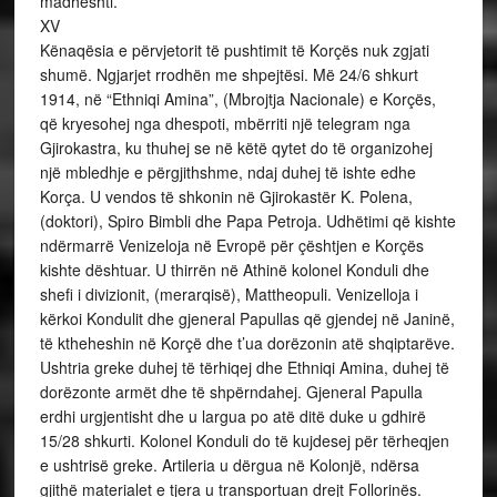
madhështi.
XV
Kënaqësia e përvjetorit të pushtimit të Korçës nuk zgjati
shumë. Ngjarjet rrodhën me shpejtësi. Më 24/6 shkurt
1914, në “Ethniqi Amina”, (Mbrojtja Nacionale) e Korçës,
që kryesohej nga dhespoti, mbërriti një telegram nga
Gjirokastra, ku thuhej se në këtë qytet do të organizohej
një mbledhje e përgjithshme, ndaj duhej të ishte edhe
Korça. U vendos të shkonin në Gjirokastër K. Polena,
(doktori), Spiro Bimbli dhe Papa Petroja. Udhëtimi që kishte
ndërmarrë Venizeloja në Evropë për çështjen e Korçës
kishte dështuar. U thirrën në Athinë kolonel Konduli dhe
shefi i divizionit, (merarqisë), Mattheopuli. Venizelloja i
kërkoi Kondulit dhe gjeneral Papullas që gjendej në Janinë,
të ktheheshin në Korçë dhe t’ua dorëzonin atë shqiptarëve.
Ushtria greke duhej të tërhiqej dhe Ethniqi Amina, duhej të
dorëzonte armët dhe të shpërndahej. Gjeneral Papulla
erdhi urgjentisht dhe u largua po atë ditë duke u gdhirë
15/28 shkurti. Kolonel Konduli do të kujdesej për tërheqjen
e ushtrisë greke. Artileria u dërgua në Kolonjë, ndërsa
gjithë materialet e tjera u transportuan drejt Follorinës.