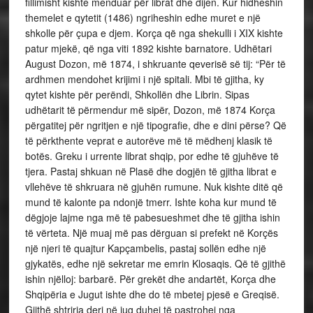
fillimisht kishte menduar për librat dhe dijen. Kur hidheshin
themelet e qytetit (1486) ngriheshin edhe muret e një
shkolle për çupa e djem. Korça që nga shekulli i XIX kishte
patur mjekë, që nga viti 1892 kishte barnatore. Udhëtari
August Dozon, më 1874, i shkruante qeverisë së tij: “Për të
ardhmen mendohet krijimi i një spitali. Mbi të gjitha, ky
qytet kishte për perëndi, Shkollën dhe Librin. Sipas
udhëtarit të përmendur më sipër, Dozon, më 1874 Korça
përgatitej për ngritjen e një tipografie, dhe e dini përse? Që
të përkthente veprat e autorëve më të mëdhenj klasik të
botës. Greku i urrente librat shqip, por edhe të gjuhëve të
tjera. Pastaj shkuan në Plasë dhe dogjën të gjitha librat e
vllehëve të shkruara në gjuhën rumune. Nuk kishte ditë që
mund të kalonte pa ndonjë tmerr. Ishte koha kur mund të
dëgjoje lajme nga më të pabesueshmet dhe të gjitha ishin
të vërteta. Një muaj më pas dërguan si prefekt në Korçës
një njeri të quajtur Kapçambelis, pastaj sollën edhe një
gjykatës, edhe një sekretar me emrin Klosaqis. Që të gjithë
ishin njëlloj: barbarë. Për grekët dhe andartët, Korça dhe
Shqipëria e Jugut ishte dhe do të mbetej pjesë e Greqisë.
Gjithë shtrirja deri në jug duhej të pastrohej nga