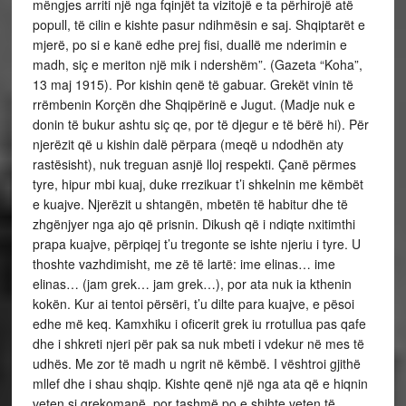
mëngjes arriti një nga fqinjët ta vizitojë e ta përhirojë atë
popull, të cilin e kishte pasur ndihmësin e saj. Shqiptarët e
mjerë, po si e kanë edhe prej fisi, duallë me nderimin e
madh, siç e meriton një mik i ndershëm”. (Gazeta “Koha”,
13 maj 1915). Por kishin qenë të gabuar. Grekët vinin të
rrëmbenin Korçën dhe Shqipërinë e Jugut. (Madje nuk e
donin të bukur ashtu siç qe, por të djegur e të bërë hi). Për
njerëzit që u kishin dalë përpara (meqë u ndodhën aty
rastësisht), nuk treguan asnjë lloj respekti. Çanë përmes
tyre, hipur mbi kuaj, duke rrezikuar t’i shkelnin me këmbët
e kuajve. Njerëzit u shtangën, mbetën të habitur dhe të
zhgënjyer nga ajo që prisnin. Dikush që i ndiqte nxitimthi
prapa kuajve, përpiqej t’u tregonte se ishte njeriu i tyre. U
thoshte vazhdimisht, me zë të lartë: ime elinas… ime
elinas… (jam grek… jam grek…), por ata nuk ia kthenin
kokën. Kur ai tentoi përsëri, t’u dilte para kuajve, e pësoi
edhe më keq. Kamxhiku i oficerit grek iu rrotullua pas qafe
dhe i shkreti njeri për pak sa nuk mbeti i vdekur në mes të
udhës. Me zor të madh u ngrit në këmbë. I vështroi gjithë
mllef dhe i shau shqip. Kishte qenë një nga ata që e hiqnin
veten si grekomanë, por tashmë po e shihte veten të