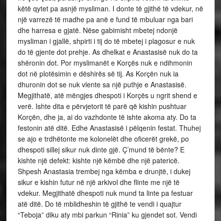
këtë qytet pa asnjë mysliman. I donte të gjithë të vdekur, në
një varrezë të madhe pa anë e fund të mbuluar nga bari
dhe harresa e gjatë. Nëse gabimisht mbetej ndonjë
mysliman i gjallë, shpirti i tij do të mbetej i plagosur e nuk
do të gjente dot prehje. As dhelkat e Anastasisë nuk do ta
shëronin dot. Por myslimanët e Korçës nuk e ndihmonin
dot në plotësimin e dëshirës së tij. As Korçën nuk ia
dhuronin dot se nuk vlente sa një puthje e Anastasisë.
Megjithatë, atë mëngjes dhespoti i Korçës u ngrit shend e
verë. Ishte dita e përvjetorit të parë që kishin pushtuar
Korçën, dhe ja, ai do vazhdonte të ishte akoma aty. Do ta
festonin atë ditë. Edhe Anastasisë i pëlqenin festat. Thuhej
se ajo e trdhëtonte me kolonelët dhe oficerët grekë, po
dhespoti sillej sikur nuk dinte gjë. Ç’mund të bënte? E
kishte një defekt: kishte një këmbë dhe një patericë.
Shpesh Anastasia trembej nga këmba e drunjtë, i dukej
sikur e kishin futur në një arkivol dhe flinte me një të
vdekur. Megjithatë dhespoti nuk mund ta linte pa festuar
atë ditë. Do të mblidheshin të gjithë te vendi i quajtur
“Teboja” diku aty mbi parkun “Rinia” ku gjendet sot. Vendi