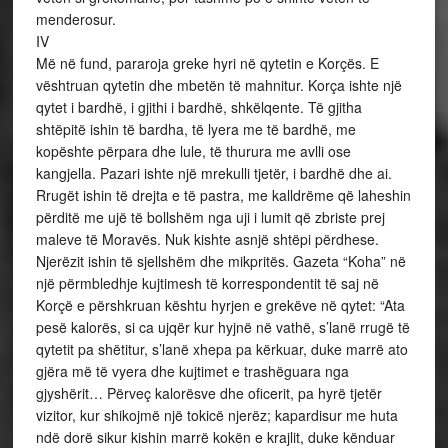
menderosur.
IV
Më në fund, pararoja greke hyri në qytetin e Korçës. E
vështruan qytetin dhe mbetën të mahnitur. Korça ishte një
qytet i bardhë, i gjithi i bardhë, shkëlqente. Të gjitha
shtëpitë ishin të bardha, të lyera me të bardhë, me
kopështe përpara dhe lule, të thurura me avlli ose
kangjella. Pazari ishte një mrekulli tjetër, i bardhë dhe ai.
Rrugët ishin të drejta e të pastra, me kalldrëme që laheshin
përditë me ujë të bollshëm nga uji i lumit që zbriste prej
maleve të Moravës. Nuk kishte asnjë shtëpi përdhese.
Njerëzit ishin të sjellshëm dhe mikpritës. Gazeta “Koha” në
një përmbledhje kujtimesh të korrespondentit të saj në
Korçë e përshkruan kështu hyrjen e grekëve në qytet: “Ata
pesë kalorës, si ca ujqër kur hyjnë në vathë, s’lanë rrugë të
qytetit pa shëtitur, s’lanë xhepa pa kërkuar, duke marrë ato
gjëra më të vyera dhe kujtimet e trashëguara nga
gjyshërit… Përveç kalorësve dhe oficerit, pa hyrë tjetër
vizitor, kur shikojmë një tokicë njerëz; kapardisur me huta
ndë dorë sikur kishin marrë kokën e krajlit, duke kënduar