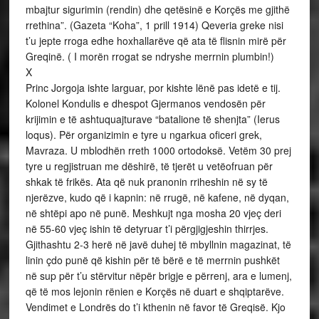
mbajtur sigurimin (rendin) dhe qetësinë e Korçës me gjithë
rrethina”. (Gazeta “Koha”, 1 prill 1914) Qeveria greke nisi
t’u jepte rroga edhe hoxhallarëve që ata të flisnin mirë për
Greqinë. ( I morën rrogat se ndryshe merrnin plumbin!)
X
Princ Jorgoja ishte larguar, por kishte lënë pas idetë e tij.
Kolonel Kondulis e dhespot Gjermanos vendosën për
krijimin e të ashtuquajturave “batalione të shenjta” (Ierus
loqus). Për organizimin e tyre u ngarkua oficeri grek,
Mavraza. U mblodhën rreth 1000 ortodoksë. Vetëm 30 prej
tyre u regjistruan me dëshirë, të tjerët u vetëofruan për
shkak të frikës. Ata që nuk pranonin rriheshin në sy të
njerëzve, kudo që i kapnin: në rrugë, në kafene, në dyqan,
në shtëpi apo në punë. Meshkujt nga mosha 20 vjeç deri
në 55-60 vjeç ishin të detyruar t’i përgjigjeshin thirrjes.
Gjithashtu 2-3 herë në javë duhej të mbyllnin magazinat, të
linin çdo punë që kishin për të bërë e të merrnin pushkët
në sup për t’u stërvitur nëpër brigje e përrenj, ara e lumenj,
që të mos lejonin rënien e Korçës në duart e shqiptarëve.
Vendimet e Londrës do t’i kthenin në favor të Greqisë. Kjo