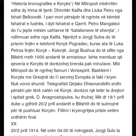
“Historia kronografike e Korçës”) Në Mitropoli mbërritën
edhe dy trima të tjerë: Dhimitër Kallfa dhe Lluka Petro nga
fshati Bellovodë. I pari mori përsipër të ngrinte në këmbë
fshatrat e fushës, i dyti fshatrat e Qarrit. Petro Mangaleci
do t’u jepte mësim ushtarve të “batalioneve të shenjta”, i
ndihmuar edhe nga Kallfa. Njerëzit e Jorgji Sulos do të
prisnin linjën e telefonit Korçë-Pogradec, kurse ata të Luka
Petros linjën Korçë – Kolonjë. Jorgji Bushua do të sillte nga
Bilishti rreth 1000 andartë të armatosur. Ishte menduar që
qeveria e Korçës të dorëzohej brenda pak minutave. Mbi
Mitropoli do të ngrihej flamuri i Vorioepirit. Bashkimi i
Korçës me Greqinë do t’i servirej Evropës si fakt i kryer.
Nuk vonoi shumë. Telegrafisti Qirjako Dhiamandidhi erdhi
përsëri për tërë natën në Korçë, dorëzoi një letër te drejtori
i spitait grek, D. Anagnostopulos, ku thuhej: Më dt 19/1 prill
duke u gdhirë 20/2 prill andarët e Bilishtit do të sulmojnë
për të pushtuar Korçën. Fillimi i kryengritjes priste vetëm
urdhërin final
XX
20/2 prill 1914. Në orën 04.00 të mëngjesit, Jorgji Sulo la