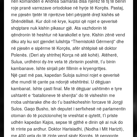
nën komandën e Andrea Samaras disa njerëz të tij të bënin
roje pranë varrezave ortodokse në hyrje të Korçës. Pastaj,
me pjesën tjetër të njerëzve bëri përpjetë drejt kishës së
Shëndëllisë. Kur doli në krye, kuptoi që rojet e qeverisë
shqiptare nuk kishin pikasur gjë. Ata vazhdonin të
qëndronin të heshtur në karakollet e tyre. Kishin zënë vend
diku aty ku sot gjendet lulishtja “Themistokli Gërmenji” dhe
në pjesën e sipërme të Korçës, afër shtëpisë së doktor
Polenës. (Deri aty shtrihej Korça në atë kohë). Atëherë,
Sulua, urdhëroi dy-tre veta të zbrisnin poshtë, t’u binin
kambanave. Ishte sinjali për fillimin e kryengritjes.
Një çast më pas, kapedan Suloja sulmoi rojet e qeverisë
dhe mundi të çante pa ndonjë vështirësi. U dëgjuan
kambanat. Ishte çasti final. Me të dëgjuar ushtimën e tyre
ushtarët e “batalioneve të shenjta” do të visheshin me
rroba ushtarake dhe do t’u bashkoheshin forcave të Jorgji
Sulos. Gaqo Busho, ish deputet i serfixhesë në parlamentin
otoman do të pozicionohej te vreshtat e qytetit, t’i priste
udhën kapedan Kajos, sepse të gjithë e dinin që ai nuk do
të rrinte pa ardhur. Doktor Harisiadhi, (Nodha i Mit Harizit),
me 400 veta do të zinte vend sipër Korçës, të pengonte