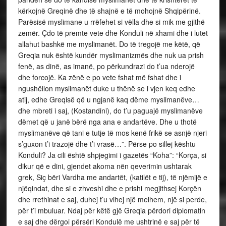
kërkojnë Greqinë dhe të shajnë e të mohojnë Shqipërinë.
Parësisë myslimane u rrëfehet si vëlla dhe si mik me gjithë
zemër. Çdo të premte vete dhe Konduli në xhami dhe i lutet
allahut bashkë me myslimanët. Do të tregojë me këtë, që
Greqia nuk është kundër myslimanizmës dhe nuk ua prish
fenë, as dinë, as imanë, po përkundrazi do t’ua nderojë
dhe forcojë. Ka zënë e po vete fshat më fshat dhe i
ngushëllon myslimanët duke u thënë se i vjen keq edhe
atij, edhe Greqisë që u ngjanë kaq dëme myslimanëve…
dhe mbreti i saj, (Kostandini), do t’u paguajë myslimanëve
dëmet që u janë bërë nga ana e andartëve. Dhe u thotë
myslimanëve që tani e tutje të mos kenë frikë se asnjë njeri
s’guxon t’i trazojë dhe t’i vrasë…”. Përse po sillej kështu
Konduli? Ja cili është shpjegimi i gazetës “Koha”: “Korça, si
dikur që e dini, gjendet akoma nën qeverimin ushtarak
grek, Siç bëri Vardha me andartët, (katilët e tij), të njëmijë e
njëqindat, dhe si e zhveshi dhe e prishi megjithsej Korçën
dhe rrethinat e saj, duhej t’u vihej një melhem, një si perde,
për t’i mbuluar. Ndaj për këtë gjë Greqia përdori diplomatin
e saj dhe dërgoi përsëri Kondulë me ushtrinë e saj për të