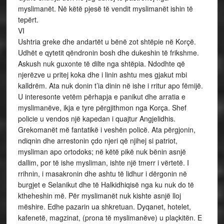
myslimanët. Në këtë pjesë të vendit myslimanët ishin të
tepërt.
VI
Ushtria greke dhe andartët u bënë zot shtëpie në Korçë.
Udhët e qytetit qëndronin bosh dhe dukeshin të frikshme.
Askush nuk guxonte të dilte nga shtëpia. Ndodhte që
njerëzve u pritej koka dhe i linin ashtu mes gjakut mbi
kalldrëm. Ata nuk donin t’ia dinin në ishe i rritur apo fëmijë.
U interesonte vetëm përhapja e panikut dhe arratia e
myslimanëve, ikja e tyre përgjithmon nga Korça. Shef
policie u vendos një kapedan i quajtur Angjelidhis.
Grekomanët më fantatikë i veshën policë. Ata përgjonin,
ndiqnin dhe arrestonin çdo njeri që njihej si patriot,
mysliman apo ortodoks; në këtë pikë nuk bënin asnjë
dallim, por të ishe mysliman, ishte një tmerr i vërtetë. I
rrihnin, i masakronin dhe ashtu të lidhur i dërgonin në
burgjet e Selanikut dhe të Halkidhiqisë nga ku nuk do të
ktheheshin më. Për myslimanët nuk kishte asnjë lloj
mëshire. Edhe pazarin ua shkretuan. Dyqanet, hotelet,
kafenetë, magzinat, (prona të myslimanëve) u plaçkitën. E