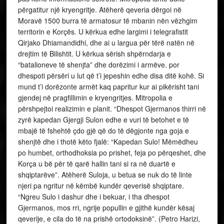
përgatitur një kryengritje. Atëherë qeveria dërgoi në
Moravë 1500 burra të armatosur të mbanin nën vëzhgim
territorin e Korçës. U kërkua edhe largimi i telegrafistit
Qirjako Dhiamandidhi, dhe ai u largua për tërë natën në
drejtim të Bilishtit. U kërkua sërish shpërndarja e
“batalioneve të shenjta” dhe dorëzimi i armëve. por
dhespoti përsëri u lut që t’i jepeshin edhe disa ditë kohë. Si
mund t’i dorëzonte armët kaq papritur kur ai pikërisht tani
gjendej në pragfillimin e kryengritjes. Mitropolia e
përshpejtoi realizimin e planit. “Dhespot Gjermanos thirri në
zyrë kapedan Gjergji Sulon edhe e vuri të betohet e të
mbajë të fshehtë çdo gjë që do të dëgjonte nga goja e
shenjtë dhe i thotë këto fjalë: “Kapedan Sulo! Mëmëdheu
po humbet, orthodhoksia po prishet, feja po përqeshet, dhe
Korça u bë për të qarë hallin tani si ra në duartë e
shqiptarëve”. Atëherë Suloja, u betua se nuk do të linte
njeri pa ngritur në këmbë kundër qeverisë shqiptare.
“Ngreu Sulo i dashur dhe i bekuar, i tha dhespot
Gjermanos, mos rri, ngrije popullin e gjithë kundër kësaj
qeverije, e cila do të na prishë ortodoksinë”. (Petro Harizi,