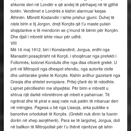
shkonte deri në Londër e që andej të përhapej në të gjithë
botën. Vendimet e Londrës e kishin alarmuar keqas
Athinën. Mbretit Kostandin i ishte prishur gjumi. Duhej të
niste birin e tij Jorgon, drejt Korçës që t’u maste pulsin
shqiptarëve e të mendonin se ç’mund të bënin për Korçën.
Dhe djali i mbretit ishte nisur për udhë.
VIII
Më 16 maj 1912, biri i Konstandinit, Jorgua, erdhi nga
Manastiri posaçërisht në Korçë, i shoqëruar nga prefekti i
Follorinës, kolonel Kondulis dhe nga disa oficerë grekë. U
prit në Mitropoli nga dhespot efendiu, nga autorite civile
dhe ushtarake greke të Korçës. Kishin ardhur gazetarë nga
Greqia dhe shtetet evropiane. Pritej çfarë do të ndodhte.
Lajmet përcilleshin me shpejtësi. Për birin e mbretit u
shtrua një darkë mbretërore që mbeti e paharruar. Të
ngrënat dhe të pirat e asaj nate nuk patën të mbaruar deri
në mëngjes. Pagesa u bë nga Llasoja, arka publike e
banorëve ortodoksë të Korçës. (Grekët nuk dinin ta fusnin
dorën në xhep asnjëherë). Para se të largohej, Jorgua, doli
në ballkon të Mitropolisë për t’u thënë njerëzve që ishin