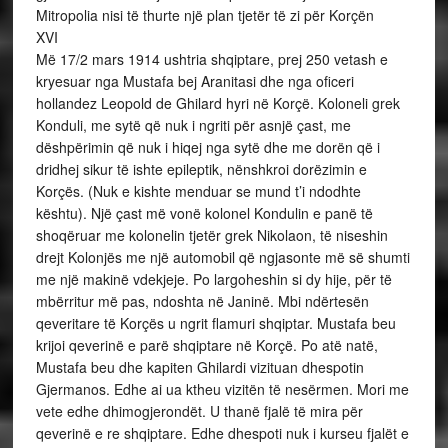
Mitropolia nisi të thurte një plan tjetër të zi për Korçën
XVI
Më 17/2 mars 1914 ushtria shqiptare, prej 250 vetash e
kryesuar nga Mustafa bej Aranitasi dhe nga oficeri
hollandez Leopold de Ghilard hyri në Korçë. Koloneli grek
Konduli, me sytë që nuk i ngriti për asnjë çast, me
dëshpërimin që nuk i hiqej nga sytë dhe me dorën që i
dridhej sikur të ishte epileptik, nënshkroi dorëzimin e
Korçës. (Nuk e kishte menduar se mund t’i ndodhte
kështu). Një çast më vonë kolonel Kondulin e panë të
shoqëruar me kolonelin tjetër grek Nikolaon, të niseshin
drejt Kolonjës me një automobil që ngjasonte më së shumti
me një makinë vdekjeje. Po largoheshin si dy hije, për të
mbërritur më pas, ndoshta në Janinë. Mbi ndërtesën
qeveritare të Korçës u ngrit flamuri shqiptar. Mustafa beu
krijoi qeverinë e parë shqiptare në Korçë. Po atë natë,
Mustafa beu dhe kapiten Ghilardi vizituan dhespotin
Gjermanos. Edhe ai ua ktheu vizitën të nesërmen. Mori me
vete edhe dhimogjerondët. U thanë fjalë të mira për
qeverinë e re shqiptare. Edhe dhespoti nuk i kurseu fjalët e