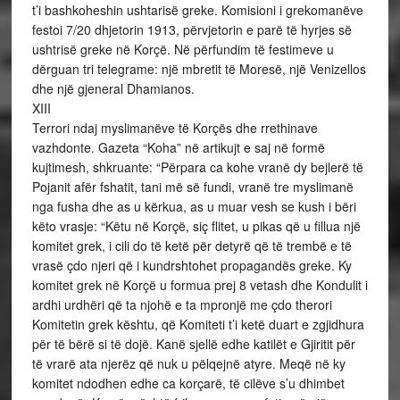
t’i bashkoheshin ushtarisë greke. Komisioni i grekomanëve
festoi 7/20 dhjetorin 1913, përvjetorin e parë të hyrjes së
ushtrisë greke në Korçë. Në përfundim të festimeve u
dërguan tri telegrame: një mbretit të Moresë, një Venizellos
dhe një gjeneral Dhamianos.
XIII
Terrori ndaj myslimanëve të Korçës dhe rrethinave
vazhdonte. Gazeta “Koha” në artikujt e saj në formë
kujtimesh, shkruante: “Përpara ca kohe vranë dy bejlerë të
Pojanit afër fshatit, tani më së fundi, vranë tre myslimanë
nga fusha dhe as u kërkua, as u muar vesh se kush i bëri
këto vrasje: “Këtu në Korçë, siç flitet, u pikas që u fillua një
komitet grek, i cili do të ketë për detyrë që të trembë e të
vrasë çdo njeri që i kundrshtohet propagandës greke. Ky
komitet grek në Korçë u formua prej 8 vetash dhe Kondulit i
ardhi urdhëri që ta njohë e ta mpronjë me çdo therori
Komitetin grek kështu, që Komiteti t’i ketë duart e zgjidhura
për të bërë si të dojë. Kanë sjellë edhe katilët e Gjiritit për
të vrarë ata njerëz që nuk u pëlqejnë atyre. Meqë në ky
komitet ndodhen edhe ca korçarë, të cilëve s’u dhimbet