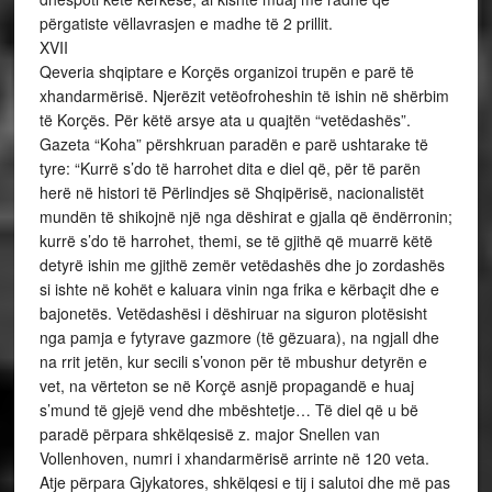
përgatiste vëllavrasjen e madhe të 2 prillit.
XVII
Qeveria shqiptare e Korçës organizoi trupën e parë të
xhandarmërisë. Njerëzit vetëofroheshin të ishin në shërbim
të Korçës. Për këtë arsye ata u quajtën “vetëdashës”.
Gazeta “Koha” përshkruan paradën e parë ushtarake të
tyre: “Kurrë s’do të harrohet dita e diel që, për të parën
herë në histori të Përlindjes së Shqipërisë, nacionalistët
mundën të shikojnë një nga dëshirat e gjalla që ëndërronin;
kurrë s’do të harrohet, themi, se të gjithë që muarrë këtë
detyrë ishin me gjithë zemër vetëdashës dhe jo zordashës
si ishte në kohët e kaluara vinin nga frika e kërbaçit dhe e
bajonetës. Vetëdashësi i dëshiruar na siguron plotësisht
nga pamja e fytyrave gazmore (të gëzuara), na ngjall dhe
na rrit jetën, kur secili s’vonon për të mbushur detyrën e
vet, na vërteton se në Korçë asnjë propagandë e huaj
s’mund të gjejë vend dhe mbështetje… Të diel që u bë
paradë përpara shkëlqesisë z. major Snellen van
Vollenhoven, numri i xhandarmërisë arrinte në 120 veta.
Atje përpara Gjykatores, shkëlqesi e tij i salutoi dhe më pas