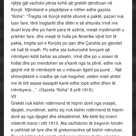
njëjta gjë vazhdoi përsa kohë që grekët qëndruan në
Korçë. Vijimësinë e plaçkitjeve e rrëfen edhe gazeta
“Koha”: “Tregtia në Korçë është shumë e paktë, pazari nuk
luan fare, tërë tregtarët dhe ditën e së shtunës rrinë me
duart kryq dhe po hanë para të azërta, meqë myslimanët u
prishën fare, dhe meqë të holla pe Amerike vijnë fort të
pakta, tregtia sot e Korçës po qan dhe Çarshia po gjendet
në hall të madh. Po edhe ata bukuroshë korçarë që
rrëmbyen këtë behar sa plasën, rrinë dhe po u sosen të
hollat dhe po mendohen se s’kanë nga ta zënë, edhe nuk
gjejnë më të rrëmbejnë se u mësuan ligsht pa punë… Një
shtrenjtësirë e madhe që nuk tregohet, vetëm mish shitet
me të lirë sepse kasapët kanë edhe lopë edhe dhen të
rrëmbyera…”. (Gazeta “Koha” 8 prill 1915).
VII
Grekët nuk kishin ndërmend të hiqnin dorë nga vrasjet,
djegiet, mundimet, ashtu siç nuk kishin ndërmend të hiqnin
dorë as nga djegiet dhe shkatërimet. Me këtë lloj tmerri
mbërriti marsi i vitit 1913. Ata vazhdonin të tregonin forcën
e ushtrisë së tyre dhe të grekomanëve që kishin rekrutuar.