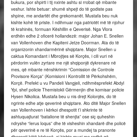
bukura, por shpirti i tij nxinte ashtu si rrobat që mbante
veshur. Ishte betuar: shumë shpejt do të godiste pas
shpine, me andartët dhe grekomanët. Mustafa beu nuk
kishte kohë të priste. I ndihmuar nga patriotët më të njohur
të krahinës, formuan Këshillin e Qeverisë. Nga Vlora
erdhën edhe 2 oficerë hollandezë: major Johan E. Snellen
van Vollenhoven dhe Kapiteni Jetze Doorman. Ata do të
organizonin xhandarmërinë shqiptare. Major Snellen u
caktua Komandant i Mbrojtjes së Korçës, i cili vuri në
përdorim vulën zyrtare me një shqiponjë dykrenare në
mes, që mbante nënshkrimin “Comission de Controle
Provisore Korça” (Komisioni i Kontrollit të Përkohshëm,
Korçë. Prefekt u vu Pandeli Vangjeli, ndihmësprefekt Abdyl
Ypi, shef policie Themistokli Gërmenjin dhe komisar policie
Hysen Nikolica. Mustafa beu u nis drejt Kolonjës, do të
ngrinte edhe atje qeverinë shqiptare. Ato ditë Major Snellen
van Vollenhoven i kërkoi dhespotit t’i shkrinte të
ashtuquajturat “batalione të shenjta” ose siç quheshin
ndryshe “Ierus loqus” dhe të visheshin xhandarë dhe policë
për qeverinë e re të Korçës, por a mundej ta pranonte
dhespoti këtë kërkesë, ai kishte muaj me radhë që