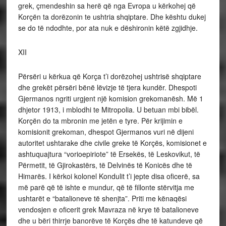
grek, çmendeshin sa herë që nga Evropa u kërkohej që
Korçën ta dorëzonin te ushtria shqiptare. Dhe kështu dukej
se do të ndodhte, por ata nuk e dëshironin këtë zgjidhje.
XII
Përsëri u kërkua që Korça t’i dorëzohej ushtrisë shqiptare
dhe grekët përsëri bënë lëvizje të tjera kundër. Dhespoti
Gjermanos ngriti urgjent një komision grekomanësh. Më 1
dhjetor 1913, i mblodhi te Mitropolia. U betuan mbi bibël.
Korçën do ta mbronin me jetën e tyre. Për krijimin e
komisionit grekoman, dhespot Gjermanos vuri në dijeni
autoritet ushtarake dhe civile greke të Korçës, komisionet e
ashtuquajtura “vorioepiriote” të Ersekës, të Leskovikut, të
Përmetit, të Gjirokastërs, të Delvinës të Konicës dhe të
Himarës. I kërkoi kolonel Kondulit t’i jepte disa oficerë, sa
më parë që të ishte e mundur, që të fillonte stërvitja me
ushtarët e “batalioneve të shenjta”. Priti me kënaqësi
vendosjen e oficerit grek Mavraza në krye të batalioneve
dhe u bëri thirrje banorëve të Korçës dhe të katundeve që