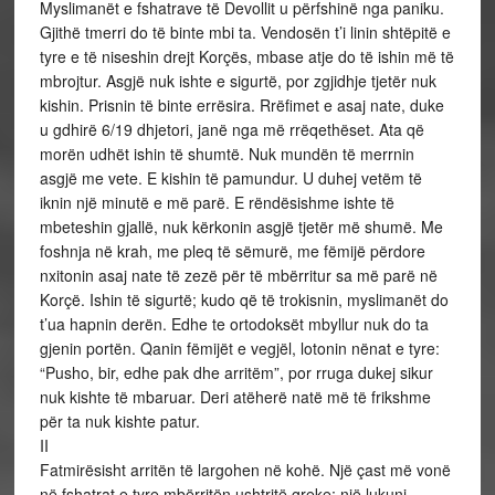
Myslimanët e fshatrave të Devollit u përfshinë nga paniku.
Gjithë tmerri do të binte mbi ta. Vendosën t’i linin shtëpitë e
tyre e të niseshin drejt Korçës, mbase atje do të ishin më të
mbrojtur. Asgjë nuk ishte e sigurtë, por zgjidhje tjetër nuk
kishin. Prisnin të binte errësira. Rrëfimet e asaj nate, duke
u gdhirë 6/19 dhjetori, janë nga më rrëqethëset. Ata që
morën udhët ishin të shumtë. Nuk mundën të merrnin
asgjë me vete. E kishin të pamundur. U duhej vetëm të
iknin një minutë e më parë. E rëndësishme ishte të
mbeteshin gjallë, nuk kërkonin asgjë tjetër më shumë. Me
foshnja në krah, me pleq të sëmurë, me fëmijë përdore
nxitonin asaj nate të zezë për të mbërritur sa më parë në
Korçë. Ishin të sigurtë; kudo që të trokisnin, myslimanët do
t’ua hapnin derën. Edhe te ortodoksët mbyllur nuk do ta
gjenin portën. Qanin fëmijët e vegjël, lotonin nënat e tyre:
“Pusho, bir, edhe pak dhe arritëm”, por rruga dukej sikur
nuk kishte të mbaruar. Deri atëherë natë më të frikshme
për ta nuk kishte patur.
II
Fatmirësisht arritën të largohen në kohë. Një çast më vonë
në fshatrat e tyre mbërritën ushtritë greke; një lukuni