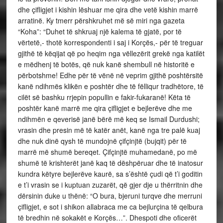
dhe çifligjet i kishin lëshuar me qira dhe vetë kishin marrë
arratinë. Ky tmerr përshkruhet më së miri nga gazeta
“Koha”: “Duhet të shkruaj një kalema të gjatë, por të
vërtetë,- thotë korrespondenti i saj i Korçës,- për të treguar
gjithë të këqijat që po heqim nga vëllezërit grekë nga katilët
e mëdhenj të botës, që nuk kanë shembull në historitë e
përbotshme! Edhe për të vënë në veprim gjithë poshtërsitë
kanë ndihmës klikën e poshtër dhe të fëlliqur tradhëtore, të
cilët së bashku rrjepin popullin e fakir-fukaranë! Këta të
poshtër kanë marrë me qira çifligjet e bejlerëve dhe me
ndihmën e qeverisë janë bërë më keq se Ismail Durdushi;
vrasin dhe presin më të katër anët, kanë nga tre palë kuaj
dhe nuk dinë qysh të mundojnë çifçinjtë (bujqit) për të
marrë më shumë bereqet. Çifçinjtë muhamedanë, po më
shumë të krishterët janë kaq të dëshpëruar dhe të inatosur
kundra këtyre bejlerëve kaurë, sa s’është çudi që t’i goditin
e t’i vrasin se i kuptuan zuzarët, që gjer dje u thërritnin dhe
dërsinin duke u thënë: “O bura, bjeruni turqve dhe merruni
çifligjet, e sot i shikon allabraca me ca bejlurçina të qelbura
të bredhin në sokakët e Korçës…”. Dhespoti dhe oficerët