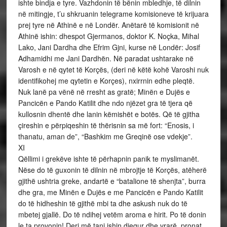
ishte bindja e tyre. Vazhdonin të bënin mbledhje, të dilnin
në mitingje, t’u shkruanin telegrame komisioneve të krijuara
prej tyre në Athinë e në Londër. Anëtarë të komisionit në
Athinë ishin: dhespot Gjermanos, doktor K. Noçka, Mihal
Lako, Jani Dardha dhe Efrim Gjni, kurse në Londër: Josif
Adhamidhi me Jani Dardhën. Në paradat ushtarake në
Varosh e në qytet të Korçës, (deri në këtë kohë Varoshi nuk
identifikohej me qytetin e Korçes), nxirrnin edhe pleqtë.
Nuk lanë pa vënë në rresht as gratë; Minën e Dujës e
Pancicën e Pando Katilit dhe ndo njëzet gra të tjera që
kullosnin dhentë dhe lanin këmishët e botës. Që të gjitha
çireshin e përpiqeshin të thërisnin sa më fort: “Enosis, i
thanatu, aman de”, “Bashkim me Greqinë ose vdekje”.
XI
Qëllimi i grekëve ishte të përhapnin panik te myslimanët.
Nëse do të guxonin të dilnin në mbrojtje të Korçës, atëherë
gjithë ushtria greke, andartë e “batalione të shenjta”, burra
dhe gra, me Minën e Dujës e me Pancicën e Pando Katilit
do të hidheshin të gjithë mbi ta dhe askush nuk do të
mbetej gjallë. Do të ndihej vetëm aroma e hirit. Po të donin
le ta provonin! Deri më tani ishin djegur dhe vrarë, pronat