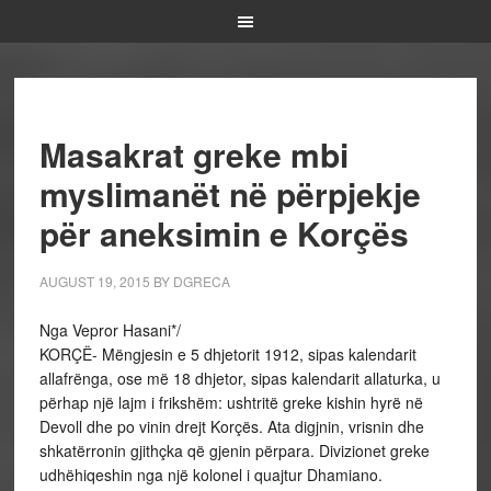
Masakrat greke mbi
myslimanët në përpjekje
për aneksimin e Korçës
AUGUST 19, 2015
BY
DGRECA
Nga Vepror Hasani*/
KORÇË- Mëngjesin e 5 dhjetorit 1912, sipas kalendarit
allafrënga, ose më 18 dhjetor, sipas kalendarit allaturka, u
përhap një lajm i frikshëm: ushtritë greke kishin hyrë në
Devoll dhe po vinin drejt Korçës. Ata digjnin, vrisnin dhe
shkatërronin gjithçka që gjenin përpara. Divizionet greke
udhëhiqeshin nga një kolonel i quajtur Dhamiano.