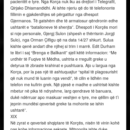
pacientët e tyre. Nga Korça nuk iku as drejtori i Telegrafit,
Qirjako Dhiamandidhi. Ai ishte njeriu që do të telefononte
fillimin e gjakderdhjes së përgatitur nga dhespot
Gjermanos. Të gatshëm dhe të armatosur qëndronin edhe
ushtarët e “batalioneve të shenjta”. Dhespoti i Korçës mori
si roje personale, Gjergj Sulon (shpesh e thërrisnin Jorgji
Sulo), nga Orman Çifligu që na data 14/27 shkurt. Sulua
kishte qenë andart dhe njihej si trim i marrë. Edit Durham
te libri i saj “Brenga e Ballkanit” sjell këtë informacion: “Me
urdhër të Fuqive të Mëdha, ushtria e rregullt greke u
detyrua të zbraste krahinat e pushtuara. Ajo u largua nga
Korça, por la pas një të ashtuquajtur “spital të plagosurisht
që nuk mund të luanin nga vendi”, të cilin e lidhën me
telefon me kufirin grek. Një pjesë e madhe e ushtrisë kishte
mbetur në pika të ndryshme, larg qendrave të banuara,
dukë ndërruar apo maskuar veshjen e tyre, me qëllim që t’i
jepnin mundësi qeverisë greke ta mohonte se ishin
ushtarë”.
XIX
Në zyrat e qeverisë shqiptare të Korçës, nisën të vinin kohë
pas kohe informacione sekrete. Mitropolia ishte duke