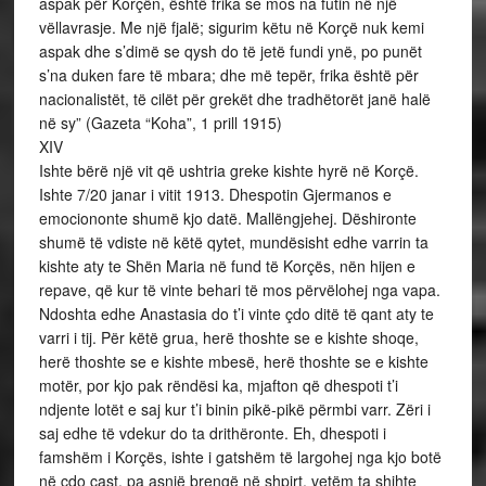
aspak për Korçën, është frika se mos na futin në një
vëllavrasje. Me një fjalë; sigurim këtu në Korçë nuk kemi
aspak dhe s’dimë se qysh do të jetë fundi ynë, po punët
s’na duken fare të mbara; dhe më tepër, frika është për
nacionalistët, të cilët për grekët dhe tradhëtorët janë halë
në sy” (Gazeta “Koha”, 1 prill 1915)
XIV
Ishte bërë një vit që ushtria greke kishte hyrë në Korçë.
Ishte 7/20 janar i vitit 1913. Dhespotin Gjermanos e
emociononte shumë kjo datë. Mallëngjehej. Dëshironte
shumë të vdiste në këtë qytet, mundësisht edhe varrin ta
kishte aty te Shën Maria në fund të Korçës, nën hijen e
repave, që kur të vinte behari të mos përvëlohej nga vapa.
Ndoshta edhe Anastasia do t’i vinte çdo ditë të qant aty te
varri i tij. Për këtë grua, herë thoshte se e kishte shoqe,
herë thoshte se e kishte mbesë, herë thoshte se e kishte
motër, por kjo pak rëndësi ka, mjafton që dhespoti t’i
ndjente lotët e saj kur t’i binin pikë-pikë përmbi varr. Zëri i
saj edhe të vdekur do ta drithëronte. Eh, dhespoti i
famshëm i Korçës, ishte i gatshëm të largohej nga kjo botë
në çdo çast, pa asnjë brengë në shpirt, vetëm ta shihte