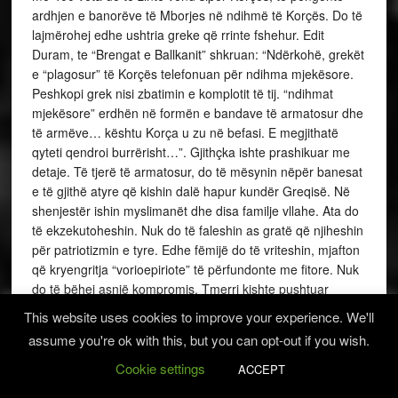
ardhjen e banorëve të Mborjes në ndihmë të Korçës. Do të
lajmërohej edhe ushtria greke që rrinte fshehur. Edit
Duram, te “Brengat e Ballkanit” shkruan: “Ndërkohë, grekët
e “plagosur” të Korçës telefonuan për ndihma mjekësore.
Peshkopi grek nisi zbatimin e komplotit të tij. “ndihmat
mjekësore” erdhën në formën e bandave të armatosur dhe
të armëve… kështu Korça u zu në befasi. E megjithatë
qyteti qendroi burrërisht…”. Gjithçka ishte prashikuar me
detaje. Të tjerë të armatosur, do të mësynin nëpër banesat
e të gjithë atyre që kishin dalë hapur kundër Greqisë. Në
shenjestër ishin myslimanët dhe disa familje vllahe. Ata do
të ekzekutoheshin. Nuk do të faleshin as gratë që njiheshin
për patriotizmin e tyre. Edhe fëmijë do të vriteshin, mjafton
që kryengritja “vorioepiriote” të përfundonte me fitore. Nuk
do të bëhej asnjë kompromis. Tmerri kishte pushtuar
Korçën.
This website uses cookies to improve your experience. We'll
XXI
assume you're ok with this, but you can opt-out if you wish.
Pasi la pas rojet e qeverisë, Suloja u turr drejt ndërtesës së
xhandarmërisë, ku qëndronin oficerët hollandezë. Nëse e
Cookie settings
ACCEPT
merrte edhe edhe atë ndërtesë, fitorja do të ishte e sigurtë.