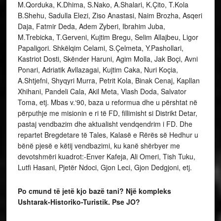
M.Qorduka, K.Dhima, S.Nako, A.Shalari, K.Çito, T.Kola
B.Shehu, Sadulla Elezi, Ziso Anastasi, Naim Brozha, Asqeri
Daja, Fatmir Deda, Adem Zyberi, Ibrahim Juba,
M.Trebicka, T.Gerveni, Kujtim Bregu, Selim Allajbeu, Ligor
Papaligori. Shkëlqim Celami, S.Çelmeta, Y.Pashollari,
Kastriot Dosti, Skënder Haruni, Agim Molla, Jak Boçi, Avni
Ponari, Adriatik Avllazagai, Kujtim Caka, Nuri Koçia,
A.Shtjefni, Shyqyri Murra, Petrit Kola, Binak Cenaj, Kapllan
Xhihani, Pandeli Cala, Akil Meta, Vlash Doda, Salvator
Toma, etj. Mbas v.‘90, baza u reformua dhe u përshtat në
përputhje me misionin e ri të FD, fillimisht si Distrikt Detar,
pastaj vendbazim dhe aktualisht vendqendrim i FD. Dhe
repartet Bregdetare të Tales, Kalasë e Rërës së Hedhur u
bënë pjesë e këtij vendbazimi, ku kanë shërbyer me
devotshmëri kuadrot:-Enver Kafeja, Ali Omeri, Tish Tuku,
Lutfi Hasani, Pjetër Ndoci, Gjon Leci, Gjon Dedgjoni, etj.
Po cmund të jetë kjo bazë tani? Një kompleks
Ushtarak-Historiko-Turistik. Pse JO?