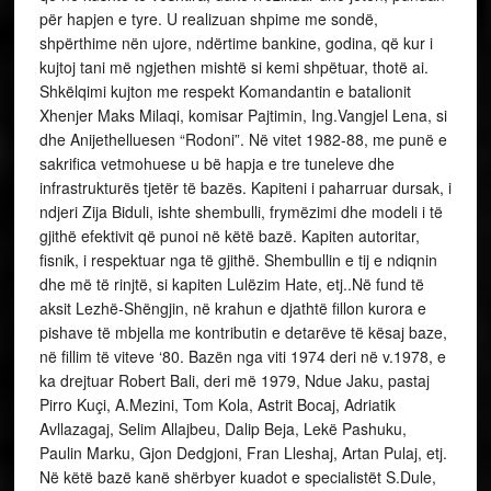
për hapjen e tyre. U realizuan shpime me sondë,
shpërthime nën ujore, ndërtime bankine, godina, që kur i
kujtoj tani më ngjethen mishtë si kemi shpëtuar, thotë ai.
Shkëlqimi kujton me respekt Komandantin e batalionit
Xhenjer Maks Milaqi, komisar Pajtimin, Ing.Vangjel Lena, si
dhe Anijethelluesen “Rodoni”. Në vitet 1982-88, me punë e
sakrifica vetmohuese u bë hapja e tre tuneleve dhe
infrastrukturës tjetër të bazës. Kapiteni i paharruar dursak, i
ndjeri Zija Biduli, ishte shembulli, frymëzimi dhe modeli i të
gjithë efektivit që punoi në këtë bazë. Kapiten autoritar,
fisnik, i respektuar nga të gjithë. Shembullin e tij e ndiqnin
dhe më të rinjtë, si kapiten Lulëzim Hate, etj..Në fund të
aksit Lezhë-Shëngjin, në krahun e djathtë fillon kurora e
pishave të mbjella me kontributin e detarëve të kësaj baze,
në fillim të viteve ‘80. Bazën nga viti 1974 deri në v.1978, e
ka drejtuar Robert Bali, deri më 1979, Ndue Jaku, pastaj
Pirro Kuçi, A.Mezini, Tom Kola, Astrit Bocaj, Adriatik
Avllazagaj, Selim Allajbeu, Dalip Beja, Lekë Pashuku,
Paulin Marku, Gjon Dedgjoni, Fran Lleshaj, Artan Pulaj, etj.
Në këtë bazë kanë shërbyer kuadot e specialistët S.Dule,