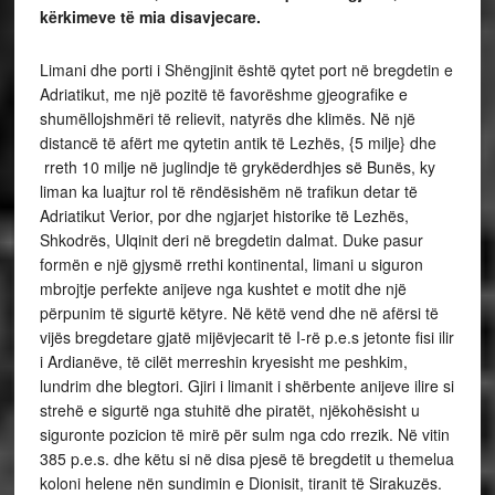
kërkimeve të mia disavjecare.
Limani dhe porti i Shëngjinit është qytet port në bregdetin e Adriatikut, me një pozitë të favorëshme gjeografike e shumëllojshmëri të relievit, natyrës dhe klimës. Në një distancë të afërt me qytetin antik të Lezhës, {5 milje} dhe rreth 10 milje në juglindje të grykëderdhjes së Bunës, ky liman ka luajtur rol të rëndësishëm në trafikun detar të Adriatikut Verior, por dhe ngjarjet historike të Lezhës, Shkodrës, Ulqinit deri në bregdetin dalmat. Duke pasur formën e një gjysmë rrethi kontinental, limani u siguron mbrojtje perfekte anijeve nga kushtet e motit dhe një përpunim të sigurtë këtyre. Në këtë vend dhe në afërsi të vijës bregdetare gjatë mijëvjecarit të I-rë p.e.s jetonte fisi ilir i Ardianëve, të cilët merreshin kryesisht me peshkim, lundrim dhe blegtori. Gjiri i limanit i shërbente anijeve ilire si strehë e sigurtë nga stuhitë dhe piratët, njëkohësisht u siguronte pozicion të mirë për sulm nga cdo rrezik. Në vitin 385 p.e.s. dhe këtu si në disa pjesë të bregdetit u themelua koloni helene nën sundimin e Dionisit, tiranit të Sirakuzës. Kolonistët helenë e emërtuan Shëngjinin Nimfeion, dhe për herë të parë në burimet e shkruara del si Nymphaeum, që do të thotë, nimfë-nuse, ose vendi i zanave. Ky emërtim vazhdoi deri në periudhën e pushtimit romak. Emri i Shëngjinit në cdo etapë është një cilësim i huaj, fillimisht Helen dhe më pas i riti katolik. Në veprën e tij “Lufta civile”, perandori i famshëm Jul Cezari thotë se “disa nga anijet tona të kryesuara nga Mark Antoni, vazhduan lundrimin deri në limanin Nymphaem, 300 hapa larg Lissit”. Vendbanimi i lashtë me emrin Nimfeum është ngritur afërsisht në në të njëjtën kohë me Lissusin, Lezhën e sotme. Në Historinë e Popullit Shqiptar, {HPSH},Vëll. I-rë, f.76, thuhet,..Qendrat e para urbane në këto anë, Lisi, Skodra, Meteoni, Ulqini, Rizoni, etj. lindën vetëm në fundin e shek. IV-të-fillimi I shek.III-të p.e.s. Ndërkohë në periudhën e luftrave iliro-romake, limani mori një rol të vecantë, sepse kufiri jugor i lundrimit të anijeve ilire të Gentit dhe Teutës ishte rajoni i Shëngjinit. Po tek HPSH, Vëll. I-rë, f.117 thuhet, “Kushtet e paqes midis Romës e Teutës në vitin 228 p.e.s. sipas Polibit ishin, 1-Teuta detyrohej tu paguante romakëve një tribut. 2-të hiqte dorë nga pjesa më e madhe e Ilirisë duke mbajtur për vete vetëm pak vende dhe 3-të mos lundronte në jug të Lisit me më shumë se dy anije, por këto të paarmatosura”. Gjithashtu roli i Shëngjinit në trafikun detar dhe ekonominë e këtyre trevave lidhet me faktin se këta të huaj që u vendosën në këtë zonë shtuan shkëmbimin me fiset ilire e krahinat e tjera si Shkodër, Ulqin e së bashku me Lezhën u bë stacion i rrugëve tregtare dhe lidhjeve me zonat e brendshme. Kjo duket dhe në prerjen e monedhave nga Lissi në shek. III-të p.e.s. Ky rol vazhdoi dhe gjatë periudhës së pushtimit romak. Më pas kjo trevë ka rol dhe në përqafimin e fesë së krishterë, psh në f.201, të HPSH-1, thuhet,“Hershmërine e krishterimit shqiptar e provojne gjithashtu një sërë emras vendesh që u referohen martirëve të lindjes, kulti i të cilëve ka qenë i përhapur në shek.IV-VI. Në këtë kohë në toponamistikën e vendit futen mjaft emra të krishterë dhe emri Shengjin”. Nga shek. VII-XII-të, në veprimtarinë ekonomike e tregtare të Lissit, pati një ngadalësim, pasojë e ngjarjeve historike që u reflektua më shumë në shek. IX-X-të. Në shpatin e malit të Rencit, 250 m në perëndim të Balldrenit janë gjetur 12 copë monedha të prera në Liss, që i përkasin kësaj periudhe. Më pas në Shëngjin u rrit ndikimi i Venedikut, psh. në një dokument të vitit 1213 thuhet se, tregëtarë venecianë përshkonin me karvanë rrugët që lidhnin portet e Durrësit, Vlorës, Shëngjinit, etj. në viset e brendshme duke cuar e duke tërhequr mallra prej andej. Në mesjetë,{shekulli i XV-të} limani u emërtua Medua {Portus Medue} dhe administrativisht lidhej me Lezhën, ku bashkë me zonën bregdetare kishte 9 fshatra me 70 deri 100 familje. Në vitin 1318 Pjetër Viskonti, e përmend Shëngjinin me emrin Medua dhe thekson se ky liman njihej nga tregtarët e pellgut të Adriatikut. Në një dokument të vitit 1336 rekomandohej një anije raguziane, të mos futej në grykën e Drinit për në Lezhë, nqs kishte det të forte, por të vazhdonte lundrimin deri në gjirin e Medës, pasi ky ishte i mbrojtur nga stuhitë. Në vitin 1392 dhe Lissi ju dorëzua Republikës së Venedikut nga Progon Dukagjini. Në vitin 1367, Balshajt ishin në gjendje të kontrollonin lëvizjet tregëtare për në Adriatik. Në duart e tyre ndodheshin rrugët tregtare që zgjateshin prej bregdetit drejt viseve të brendshme. Më e rëndësishmja prej tyre ishte rruga që fillonte në pikën doganore të Dejës, ku bashkoheshin rrugët që vinin nga portet e Shëngjinit, të Ulqinit e të Tivarit, dhe vazhdonte nëpër luginën e Drinit për të arritur në rrafshin e Dukagjinit, nga ku degëzohej në qendër banimet kryesore të Kosovës…Në shek.XV-të, krahas përdorimit të emrit Medua, filloi të përdorej një emër i ri, San Giovani Di Medua, {Shën Gjini, Gjoni} i Medës. Kjo shtesë ka kuptim fetar, pasojë e ndikimit të botës kristiane. Ndërkohë Shëngjini nuk ngeli larg interesimit të Kastriotëve, të cilat, ishin shtrirë dhe në rajonin verior të bregdetit shqiptar. Që në fillim të shek.XV-të, krahas qendrës tregtare e doganore të Shufadasë, Gjon Kastrioti zotëroi bregdetin në Shëngjin, si dhe shtëpi në Ulqin. Në vitin 1410, Gjon Kastrioti arriti të siguronte banesë në Ulqin, por nuk u pranuan prej Venedikut kërkesat e tij të vitit 1417 për ti dhënë fshatit Barbullush dhe malin Medua{Shëngjinin}, ku dëshëronte të ngrinte një kështjellë. Më pas arriti ta merrte Shëngjinin. Në vitin 1478 Shëngjini ra në duart e osmanëve. Pamvarësisht se Shëngjini ju nënshtrua pushtimeve, flukseve e kulturave të ndryshme, ai vazhdoi të jetë sfidues në realizimin e lidhjeve ndërmjet Shkodrës, Ulqinit dhe Lezhës. Gradualisht u rrit më tej përpunimi i anijeve në Shëngjin dhe ndikimi i këtij limani në zhvillimet e Shkodrës, Ulqinit dhe Lezhës. Në etapën e fundit të mesjetës konsiderohej si “Porta kryesore e Dalmacisë dhe realizohej një eksport i madh i produkteve bujqësore”. Në vitin 1591, një udhëtar i huaj shkruan se “gjeti në këtë liman vetëm një barkë malazeze dhe dy zotërinj, Dede Surbin dhe Nikolla Grasan”. Me përmbytjen e Lezhës nga lumi Drin, dolën një sërë pengesa në zhvillimin e tregëtisë, po ashtu zhvillimi i ngadaltë i ngjarjeve mbas pushtimit osman, e bënë Shëngjinin një liman të përshtatshëm për anije të mëdha, shkruan hartografi Italian, Perest Coronelli. Kjo dhe për shkak të përdorimit të limanit të Kënallës, {tashmë lagunë}, sepse është shkëputur nga deti nga mbushjet me rërë. Në vitin 1688, emri Shëngjin vendoset dhe në hartat detare. Pamvarësisht nga pushtimi osman, përsëri shohim ndikimin venedikas në këtë liman, kështu në vitin 1720, Konsulli venecian Anton Duoda njoftonte, “askush nuk guxon të shkojë më në Berberi, {Tripoli}, se u shpall urdhëri që në brigjet e Tivarit, Valdanosit e Shëngjinit të Medues si dhe në grykën e Bunës, askush të mos guxojë të trazojë shtetasit venedikas, sepse i shkon koka…Ndërkaq tregu i brendshëm vazhdonte të ishte i ndarë në disa pjesë ndërkrahinore, si tregu i Shkodrës, Ulqinit, Tivarit, Lezhës, Obotit, ky asnjëri nuk gëzonte peshën specifike në raport me të tjerët. Rol parësor kishte Shkodra e lidhur ngushtë me Ulqinin, me një popullsi respektive, 40 mijë e 8 mijë banorë. Të dyja plotësonin njëra-tjetrën, pamvarësisht avantazheve dhe mangësive respektive. Gjithsesi përballë konkurrencës së tregëtisë evropiane fillojnë organizimet e ndërmarrjeve dhe shoqërive tregëtare. Kështu Lezha në gjysmën e dytë të shek.XIX, {viti 1830-1840}, kishte 110 dyqane. Kjo dhe për shkak të lidhjeve natyrore, lumi Buna me detin Adriatik e më gjere Shëngjin, Lezhë, Shkodër, me lidhje të dyfishta, tokësore e detaro-lumore, ku më e rëndësishme ishte Shkodra. Kjo qëndër e rëndësishme ekonomike e vendosur në mesin e një fushe, kishte në vartësi dhe tre skela të tjera të vogla si, Tivarin, Ulqinin dhe Shëngjinin. Mallrat ishin të ndryshme, psh. kripa, blihej në sasira të mëdha në kriporet e Kavajës, Vlorës e Santa Maura, dhe më pas transportohej me barka ulqinake në molet e Ulqinit, Tivarit e Shëngjinit, nga këtej me mjete të ndryshme e karvane në viset e tjera të Vilajetit të Shkodrës. Ndërkohë malësitë e rrethit të Lezhës e Mirditës, të mbuluara me pyje të dendura kishin sasi të mëdha druri ngjyrosës,{Skotane}, i cili eksportohej me anije franceze për në Marsejë e Ryan, nga moli i Shëngjinit, shkruan udhëtari Hecquard. Të tre molet, Ulqin, Tivar dhe Shëngjin kishin lidhje me portet mesdhetare gjatë shek.XIX-të. Natyrisht rol kryesor kishte limani i Ulqinit. Kështu në vitin 1818, Ulqini kishte 300 barka dhe 400 mjete lundruese, Shëngjini kishte shumë pak. Qendra kryesore ku strehohej kjo flotë ishte Valdanozi,{gjiri në veri të Ulqinit}, Porto Milena, Oboti, Shëngjini, etj. Shëngjini mori rëndësi kur në vitin 1858, pas përmbytjeve të mëdha, dega e lumit Drin u kthye në drejtim të Shkodrës. Në Shëngjin bregëzoheshin anije të mëdha ulqinake, austriake, greke, italiane, të cilat ngarkonin për në Tripoli, Tunizi, Aleksandri, portet italiane, etj. Kështu më 19 korrik 1855, në portin e Shëngjinit kishte 4 anije franceze që ngarkonin për në Marsejë. Deri para vitit 1878, porti i Shëngjinit kishte rol dytësor, por pas vendimeve famëkeqe të Kongresit të Berlinit më 1878, kur Tivari dhe Ulqini ju dhanë Malit të Zi, qendra e gravitetit kalon në Shëngjin dhe Durrës. Tregëtarët shkodranë u detyruan që krahas Obotit të përdornin dhe Shëngjinin, me 8-9 shtëpi. Ata ndërtuan pranë kësaj skele magazina dhe shtëpi të vogla përdhese, pra, një infrastrukturë minimale që mungonte. Gjithashtu në vitin 1879 skelën e Shëngjinit filluan ta preknin anijet e shoqërisë “Llojd” dhe të shoqërisë italiane “Pulja”. Roli i kësaj skele filloi të rritej. Ambasadori Francez Hekart thotë se 6 milje larg Lezhës arrihet në Shëngjin, një port i vogël që shërben si vendstrehim për anijet e Republikës së Venedikut. Praq