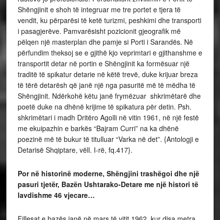
Por në historinë moderne, Shëngjini trashëgoi dhe një
pasuri tjetër, Bazën Ushtarako-Detare me një histori të
lavdishme 46 vjecare…
Fillesat e bazës janë në mars të vitit 1962, kur disa metra