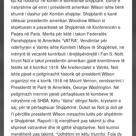
kjo ka ndodhur në kohën e Mbretërisë shqiptare. Është e
natyrshme që emri i presidentit amerikan Wilson ishte bërë
shumë i dashur për Kombin shqiptar. Shqiptarët e kanë
cilësuar presidentin amerikan Woodrow Wilson si
shpëtuesin e pavarësisë së Shqipërisë në Konferencën e
Paqes në Paris. Merita për këtë i takon Federatës
Panshqiptare të Amerikës “VATRA”. Vendimtar për
ndërhyrjen e Vatrës ishte Komiteti i Miqve të Shqipërisë, në
mënyrë të vecantë kontributi i drejtëpërdrejtë i Fan S. Nolit.
Imzot Noli e takoi presidentin amerikan gjatë kremtimeve të
festës së 4 korrikut 1918. Me kredencialet e Vatrës, Noli
ishte pjesë e peligrinazhit historik që presidenti Wilson
organizoi me 4 korrik 1918 në Mount Vernon, vendvarrimi i
Presidentit të Parë të Amerikës, George Washington. Në
peligrinazh merrnin pjesë përfaqësues të kombeve të
ndryshme në SHBA. Këtu “Vatra” dërgoi Nolin, kryetarin e
saj, për të përfaqësuar Shqipërinë. Duket se Noli ja doli që
t’i përcillte presidentit Wilson mesazhin lutës për shpëtimin
e Shqipërisë. Raporti i tij menjëherë pas takimit ju dha
shpresë vatranëve dhe të gjithë shqiptarëve. Noli kumtoi
menjëherë pas takimit, “Udhëtimi im këtu triumfoi. Fola dy