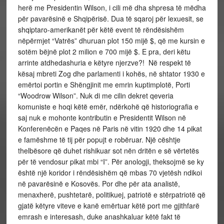
herë me Presidentin Wilson, i cili më dha shpresa të mëdha
për pavarësinë e Shqipërisë. Dua të sqaroj për lexuesit, se
shqiptaro-amerikanët për këtë event të rëndësishëm
nëpërmjet “Vatrës” dhuruan plot 150 mijë $, që me kursin e
sotëm bëjnë plot 2 milion e 700 mijë $. E pra, deri këtu
arrinte atdhedashuria e këtyre njerzve?! Në respekt të
kësaj mbreti Zog dhe parlamenti i kohës, në shtator 1930 e
emërtoi portin e Shëngjinit me emrin kuptimplotë, Porti
“Woodrow Wilson”. Nuk di me cilin dekret qeveria
komuniste e hoqi këtë emër, ndërkohë që historiografia e
saj nuk e mohonte kontributin e Presidentit Wilson në
Konferenëcën e Paqes në Paris në vitin 1920 dhe 14 pikat
e famëshme të tij për popujt e robëruar. Një cështje
thelbësore që duhet rishikuar sot nën dritën e së vërtetës
për të vendosur pikat mbi “I”. Për anologji, theksojmë se ky
është një koridor i rëndësishëm që mbas 70 vjetësh ndikoi
në pavarësinë e Kosovës. Por dhe për ata analistë,
menaxherë, pushtetarë, politikuej, patriotë e stërpatriotë që
gjatë këtyre viteve e kanë emërtuar këtë port me gjithfarë
emrash e interesash, duke anashkaluar këtë fakt të