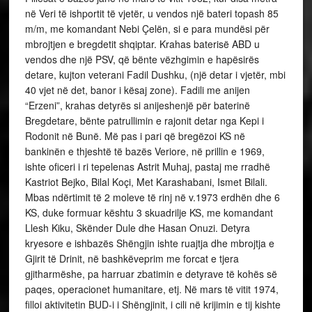
në Veri të ishportit të vjetër, u vendos një bateri topash 85
m/m, me komandant Nebi Çelën, si e para mundësi për
mbrojtjen e bregdetit shqiptar. Krahas baterisë ABD u
vendos dhe një PSV, që bënte vëzhgimin e hapësirës
detare, kujton veterani Fadil Dushku, (një detar i vjetër, mbi
40 vjet në det, banor i kësaj zone). Fadili me anijen
“Erzeni”, krahas detyrës si anijeshenjë për baterinë
Bregdetare, bënte patrullimin e rajonit detar nga Kepi i
Rodonit në Bunë. Më pas i pari që bregëzoi KS në
bankinën e thjeshtë të bazës Veriore, në prillin e 1969,
ishte oficeri i ri tepelenas Astrit Muhaj, pastaj me rradhë
Kastriot Bejko, Bilal Koçi, Met Karashabani, Ismet Bilali.
Mbas ndërtimit të 2 moleve të rinj në v.1973 erdhën dhe 6
KS, duke formuar kështu 3 skuadrilje KS, me komandant
Llesh Kiku, Skënder Dule dhe Hasan Onuzi. Detyra
kryesore e ishbazës Shëngjin ishte ruajtja dhe mbrojtja e
Gjirit të Drinit, në bashkëveprim me forcat e tjera
gjitharmëshe, pa harruar zbatimin e detyrave të kohës së
paqes, operacionet humanitare, etj. Në mars të vitit 1974,
filloi aktivitetin BUD-i i Shëngjinit, i cili në krijimin e tij kishte