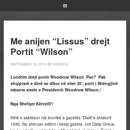
Me anijen “Lissus” drejt
Portit “Wilson”
SEPTEMBER 10, 2015
BY
DGRECA
Lundrim drejt portit Woodrow Wilson. Pse? Pak
shqiptarë e dinë se dikur në vitet 30’, porti i Shëngjinit
mbante emrin e Presidentit Woodrow Wilson./
Nga Shefqet Kërcelli*/
Këtë e saktëson një kronikë e gazetës “Dielli”e shtatorit
1930. Sic shkruan editori i kësaj gazete, zoti Dalip Greca,