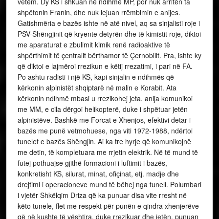
vetëm. Dy KS i shkuan në ndihmë MP, por nuk arritën ta
shpëtonin Franin, dhe nuk lejuan rrëmbimin e anijes.
Gatishmëria e bazës ishte në atë nivel, aq sa sinjalisti roje i
PSV-Shëngjinit që kryente detyrën dhe të kimistit roje, diktoi
me aparaturat e zbulimit kimik renë radioaktive të
shpërthimit të çentralit bërthamor të Çernobilit. Pra, ishte ky
që diktoi e lajmëroi rrezikun e këtij rrezatimi, i pari në FA.
Po ashtu radisti i një KS, kapi sinjalin e ndihmës që
kërkonin alpinistët shqiptarë në malin e Korabit. Ata
kërkonin ndihmë mbasi u rrezikohej jeta, anija komunikoi
me MM, e cila dërgoi helikopterë, duke i shpëtuar jetën
alpinistëve. Bashkë me Forcat e Xhenjos, efektivi detar i
bazës me punë vetmohuese, nga viti 1972-1988, ndërtoi
tunelet e bazës Shëngjin. Ai ka tre hyrje që komunikojnë
me detin, të kompletuara me rrjetin elektrik. Në të mund të
futej pothuajse gjithë formacioni i luftimit i bazës,
konkretisht KS, silurat, minat, ofiçinat, etj. madje dhe
drejtimi i operacioneve mund të bëhej nga tuneli. Polumbari
i vjetër Shkëlqim Driza që ka punuar disa vite rresht në
këto tunele, flet me respekt për punën e qindra xhenjerëve
që në kushte të vështira, duke rrezikuar dhe jetën, punuan