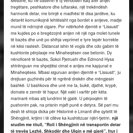
një
studim me titull, “Roli i Shëngjinit në transportin detar
të trevës Lezhë, Shkodër dhe Ulqin e më gjerë”, frut i