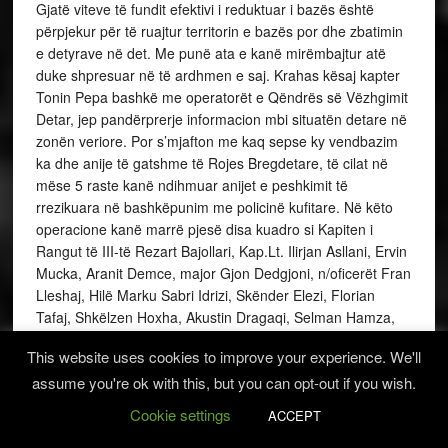
Gjatë viteve të fundit efektivi i reduktuar i bazës është
përpjekur për të ruajtur territorin e bazës por dhe zbatimin
e detyrave në det. Me punë ata e kanë mirëmbajtur atë
duke shpresuar në të ardhmen e saj. Krahas kësaj kapter
Tonin Pepa bashkë me operatorët e Qëndrës së Vëzhgimit
Detar, jep pandërprerje informacion mbi situatën detare në
zonën veriore. Por s’mjafton me kaq sepse ky vendbazim
ka dhe anije të gatshme të Rojes Bregdetare, të cilat në
mëse 5 raste kanë ndihmuar anijet e peshkimit të
rrezikuara në bashkëpunim me policinë kufitare. Në këto
operacione kanë marrë pjesë disa kuadro si Kapiten i
Rangut të III-të Rezart Bajollari, Kap.Lt. Ilirjan Asllani, Ervin
Mucka, Aranit Demce, major Gjon Dedgjoni, n/oficerët Fran
Lleshaj, Hilë Marku Sabri Idrizi, Skënder Elezi, Florian
Tafaj, Shkëlzen Hoxha, Akustin Dragaqi, Selman Hamza,
Hysen Peposhi, Agim Tahiri, Ilirjan Pali, etj. Komanda e
This website uses cookies to improve your experience. We'll
Forcës Detare e ka parë domosdoshmëri mbajtjen e
assume you're ok with this, but you can opt-out if you wish.
anijeve të gatshme në këtë bazë, pasi kontrollohet gjitha
trafiku nga derdhja e Bunës deri në Rodon. Ndërkohë që
Cookie settings
ACCEPT
nga viti në vit shtohet transporti, peshkimi, turizmi, gjë që