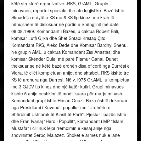
këtë strukturë organizative:-RKS, GrAML, Grupin
minavues, repartet speciale dhe ato logjistike. Bazë ishte
Skuadrilja e dytë e KS me 6 KS tip kinez, me krah të
nënujshëm të dislokuar në portin e Shëngjinit më datë
06.08.1969. Komandant i Bazës, u caktua Robert Bali,
komisar Lutfi Gjika dhe Shef Shtabi Kristaq Çito.
Komandant RKS, Aleko Dede dhe Komisar Bardhyl Shehu.
Në grupin AML, u caktua Komandant Zisi Anastasi dhe
komisar Skënder Dule, më parë Flamur Ganai. Duhet
theksuar se në këtë bazë erdhën disa oficerë nga Durrësi e
Vlora, të cilët kompletuan anijet dhe shtabet. RKS kishte tre
KS të ardhura nga Durresi. Në v.1975 Gr.AML, u kompletua
me 3 GJDV tip kinez dhe një katër kufiri. Grupi minavues
kishte 6 anije peshkimi të modifikuara për marje minash.
Komandant grupi ishte Hasan Onuzi. Baza është dekoruar
nga Presidiumi i Kuvendit popullor me “Urdhërin e
Shërbimit Ushtarak të Klasit të Parë”. Pjestar i bazës ishte
dhe Fran Ivanaj “Hero i Popullit”, komandant i MP “Islam
Mustafa” i cili nuk lejoi rrëmbimin e kësaj anije nga
shovinistët Serbo-Malazez. Shokët e armës nuk e lanë