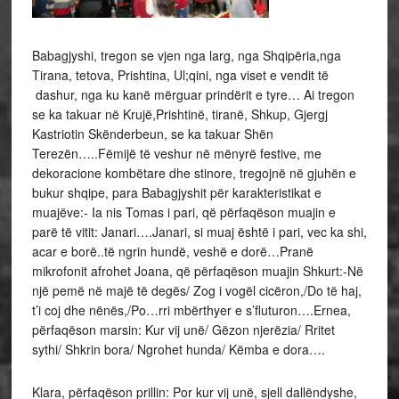
Babagjyshi, tregon se vjen nga larg, nga Shqipëria,nga
Tirana, tetova, Prishtina, Ul;qini, nga viset e vendit të
dashur, nga ku kanë mërguar prindërit e tyre… Ai tregon
se ka takuar në Krujë,Prishtinë, tiranë, Shkup, Gjergj
Kastriotin Skënderbeun, se ka takuar Shën
Terezën…..Fëmijë të veshur në mënyrë festive, me
dekoracione kombëtare dhe stinore, tregojnë në gjuhën e
bukur shqipe, para Babagjyshit për karakteristikat e
muajëve:- Ia nis Tomas i pari, që përfaqëson muajin e
parë të vitit: Janari….Janari, si muaj është i pari, vec ka shi,
acar e borë..të ngrin hundë, veshë e dorë…Pranë
mikrofonit afrohet Joana, që përfaqëson muajin Shkurt:-Në
një pemë në majë të degës/ Zog i vogël cicëron,/Do të haj,
t’i coj dhe nënës,/Po…rri mbërthyer e s’fluturon….Ernea,
përfaqëson marsin: Kur vij unë/ Gëzon njerëzia/ Rritet
sythi/ Shkrin bora/ Ngrohet hunda/ Këmba e dora….
Klara, përfaqëson prillin: Por kur vij unë, sjell dallëndyshe,