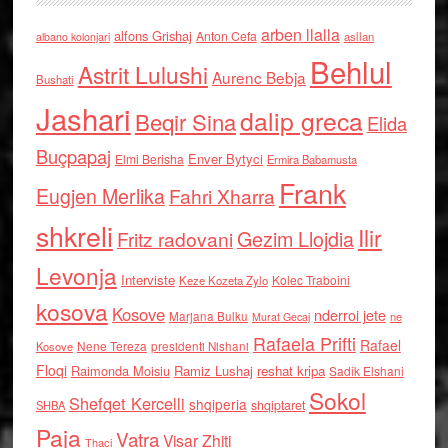
arben llalla
alfons Grishaj
Anton Cefa
asllan
albano kolonjari
Behlul
Astrit Lulushi
Aurenc Bebja
Bushati
Jashari
dalip greca
Beqir Sina
Elida
Buçpapaj
Enver Bytyci
Elmi Berisha
Ermira Babamusta
Frank
Eugjen Merlika
Fahri Xharra
shkreli
Ilir
Gezim Llojdia
Fritz radovani
Levonja
Interviste
Kolec Traboini
Keze Kozeta Zylo
kosova
Kosove
nderroi jete
Marjana Bulku
ne
Murat Gecaj
Rafaela Prifti
Rafael
Nene Tereza
Kosove
presidenti Nishani
Floqi
Raimonda Moisiu
Ramiz Lushaj
reshat kripa
Sadik Elshani
Sokol
Shefqet Kercelli
shqiperia
shqiptaret
SHBA
Paja
Vatra
Visar Zhiti
Thaci