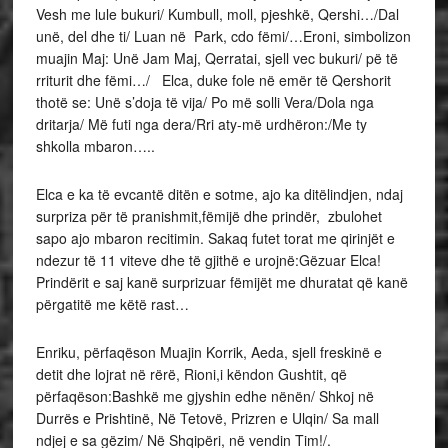
Vesh me lule bukuri/ Kumbull, moll, pjeshkë, Qershi…/Dal
unë, del dhe ti/ Luan në Park, cdo fëmi/…Eroni, simbolizon
muajin Maj: Unë Jam Maj, Qerratai, sjell vec bukuri/ pë të
rriturit dhe fëmi…/ Elca, duke fole në emër të Qershorit
thotë se: Unë s’doja të vija/ Po më solli Vera/Dola nga
dritarja/ Më futi nga dera/Rri aty-më urdhëron:/Me ty
shkolla mbaron…..
Elca e ka të evcantë ditën e sotme, ajo ka ditëlindjen, ndaj
surpriza për të pranishmit,fëmijë dhe prindër, zbulohet
sapo ajo mbaron recitimin. Sakaq futet torat me qirinjët e
ndezur të 11 viteve dhe të gjithë e urojnë:Gëzuar Elca!
Prindërit e saj kanë surprizuar fëmijët me dhuratat që kanë
përgatitë me këtë rast…
Enriku, përfaqëson Muajin Korrik, Aeda, sjell freskinë e
detit dhe lojrat në rërë, Rioni,i këndon Gushtit, që
përfaqëson:Bashkë me gjyshin edhe nënën/ Shkoj në
Durrës e Prishtinë, Në Tetovë, Prizren e Ulqin/ Sa mall
ndjej e sa gëzim/ Në Shqipëri, në vendin Tim!/.