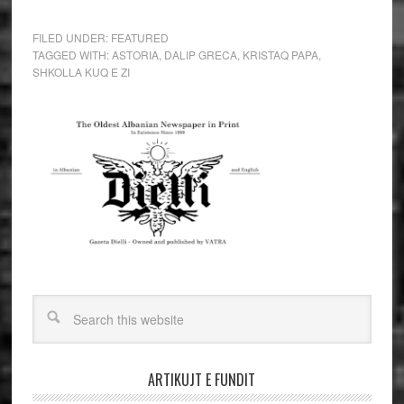
FILED UNDER:
FEATURED
TAGGED WITH:
ASTORIA
,
DALIP GRECA
,
KRISTAQ PAPA
,
SHKOLLA KUQ E ZI
ARTIKUJT E FUNDIT