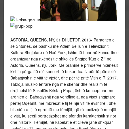
ASTORIA, QUEENS, NY, 31 DHJETOR 2016- Paraditen e
së Shtunës, së bashku me Adem Belliun e Televizionit
Kultura Shqiptare në Neë York, ishim të ftuar në koncertin e
organizuar nga nxënësit e shkollës Shqipe”Kuq e Zi” në
Astoria, Queens, nju Jork. Me praninë e prindërve nxënësit
kishin përgatitë një koncert të bukur feativ për të përcjellë
Babagjyshin e vitit të vjetër, dhe për të pritë Vitin e Ri 2017.
Tabloja muziko-letrare nga me skenar dhe realizim të
drejtueist të Shkollës Kristaq Papa, është konceptuar me
ardhjen e Babagjyshit nga vendlindja, nga viset shqiptare
përtej Oqeanit, me mbresat e tij të një viti të ëvshtirë , dhe
bisedën e tij të ngrohtë me fëmijët, që simbolizojnë muajët
e vitit, ku secili portretizohet me sfondin karakteristik stinor
dhe historik. Fëmijët, në kapelat e ët cilëve janë shkquar
mujaët e vitit, por edhe simbolet tona Kombëtare me