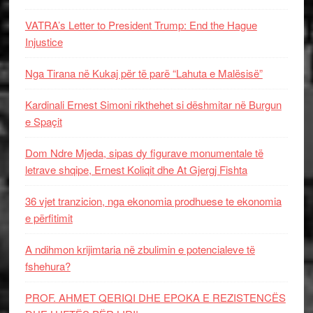
VATRA’s Letter to President Trump: End the Hague
Injustice
Nga Tirana në Kukaj për të parë “Lahuta e Malësisë”
Kardinali Ernest Simoni rikthehet si dëshmitar në Burgun
e Spaçit
Dom Ndre Mjeda, sipas dy figurave monumentale të
letrave shqipe, Ernest Koliqit dhe At Gjergj Fishta
36 vjet tranzicion, nga ekonomia prodhuese te ekonomia
e përfitimit
A ndihmon krijimtaria në zbulimin e potencialeve të
fshehura?
PROF. AHMET QERIQI DHE EPOKA E REZISTENCЁS