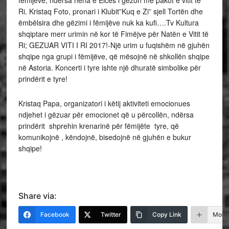
Ri. Kristaq Foto, pronari i Klubit”Kuq e Zi” sjell Tortën dhe
ëmbëlsira dhe gëzimi i fëmijëve nuk ka kufi….Tv Kultura
shqiptare merr urimin në kor të Fimëjve për Natën e Vitit të
Ri; GEZUAR VITI I RI 2017!-Një urim u fuqishëm në gjuhën
shqipe nga grupi i fëmijëve, që mësojnë në shkollën shqipe
në Astoria. Koncerti i tyre ishte një dhuratë simbolike për
prindërit e tyre!
Kristaq Papa, organizatori i këtij aktiviteti emocionues
ndjehet i gëzuar për emocionet që u përcollën, ndërsa
prindërit shprehin krenarinë për fëmijëte tyre, që
komunikojnë , këndojnë, bisedojnë në gjuhën e bukur
shqipe!
Share via:
Facebook
Twitter
Copy Link
More