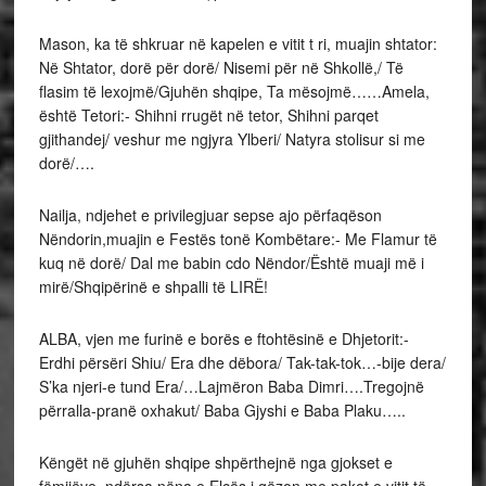
Mason, ka të shkruar në kapelen e vitit t ri, muajin shtator:
Në Shtator, dorë për dorë/ Nisemi për në Shkollë,/ Të
flasim të lexojmë/Gjuhën shqipe, Ta mësojmë……Amela,
është Tetori:- Shihni rrugët në tetor, Shihni parqet
gjithandej/ veshur me ngjyra Ylberi/ Natyra stolisur si me
dorë/….
Nailja, ndjehet e privilegjuar sepse ajo përfaqëson
Nëndorin,muajin e Festës tonë Kombëtare:- Me Flamur të
kuq në dorë/ Dal me babin cdo Nëndor/Është muaji më i
mirë/Shqipërinë e shpalli të LIRË!
ALBA, vjen me furinë e borës e ftohtësinë e Dhjetorit:-
Erdhi përsëri Shiu/ Era dhe dëbora/ Tak-tak-tok…-bije dera/
S’ka njeri-e tund Era/…Lajmëron Baba Dimri….Tregojnë
përralla-pranë oxhakut/ Baba Gjyshi e Baba Plaku…..
Këngët në gjuhën shqipe shpërthejnë nga gjokset e
fëmijëve, ndërsa nëna e Elcës i gëzon me pakot e vitit të