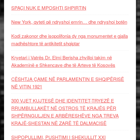
SPAÇI NUK E MPOSHTI SHPIRTIN
New York, qyteti që ndryshoi emrin… dhe ndryshoi botën
Kodi zakonor dhe isopolifonia dy nga monumentet e gjalla
madhështore të antikitetit shqiptar
Kryetari i Vatrës Dr. Elmi Berisha zhvilloi takim në
Akademinë e Shkencave dhe të Arteve të Kosovës
ÇËSHTJA ÇAME NË PARLAMENTIN E SHQIPËRISË
NË VITIN 1921
300 VJET KUJTESË DHE IDENTITET-TRYEZË E
RRUMBULLAKËT NË OSTROS TË KRAJËS PËR
SHPËRNGULJEN E ARBËRESHËVE NGA TREVA
KRAJË-SHESTAN NË ZARË TË DALMACISË
SHPOPULLIMI, PUSHTIMI I SHEKULLIT XXI