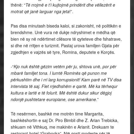
thënë: “
Të rrojmë e t’i kujtojmë prindërit dhe vëllezërit e
motrat që janë larguar nga jeta
!”.
Pas disa minutash biseda kaloi, si zakonisht, në politikën e
brendshme. Unë vura në dukje ndryshimet e mëdha që
bien në sy në ndërtimet cilësore të qyteteve dhe fshatrave,
si dhe në rritjen e turizmit. Pastaj urova familjen Gjata për
zgjedhjen e vajzës së tyre, Romina, deputete e Korçës.
-“
Kjo nuk është gëzim vetëm për ju,
shtova unë,
por për
mbarë familjet tona. I lumtë Rominës që punon me
përkushtim dhe i rri larg korrupsionit! Kam parë në TV disa
intervista të saj. Flet rrjedhshëm e qartë. Më ka tërhequr
kultura e lartë e të folurit. Më është dukur sikur dëgjoj
ndonjë pushtetare europiane, ose amerikane.
”
Të nesërmen, bashkë me motrën time Margarita,
bashkëshortin e saj Dr. Piro Bimbli dhe Z. Arian Trebicka,
shkuam në Vithkuq, me makinën e Arianit. Drekuam te
restorant-hotel “Grabocka”. Një gosti modeste për të