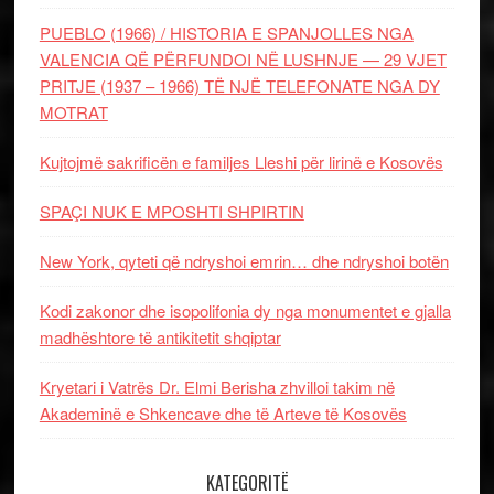
PUEBLO (1966) / HISTORIA E SPANJOLLES NGA
VALENCIA QË PËRFUNDOI NË LUSHNJE — 29 VJET
PRITJE (1937 – 1966) TË NJË TELEFONATE NGA DY
MOTRAT
Kujtojmë sakrificën e familjes Lleshi për lirinë e Kosovës
SPAÇI NUK E MPOSHTI SHPIRTIN
New York, qyteti që ndryshoi emrin… dhe ndryshoi botën
Kodi zakonor dhe isopolifonia dy nga monumentet e gjalla
madhështore të antikitetit shqiptar
Kryetari i Vatrës Dr. Elmi Berisha zhvilloi takim në
Akademinë e Shkencave dhe të Arteve të Kosovës
KATEGORITË