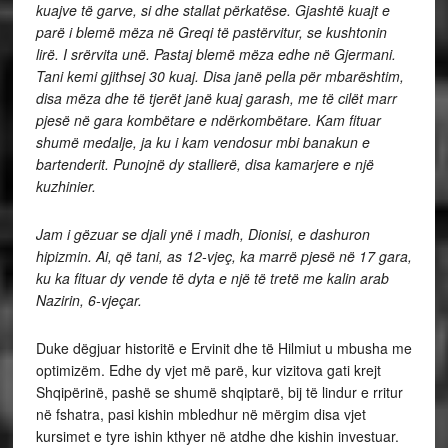
kuajve të garve, si dhe stallat përkatëse. Gjashtë kuajt e
parë i blemë mëza në Greqi të pastërvitur, se kushtonin
lirë. I srërvita unë. Pastaj blemë mëza edhe në Gjermani.
Tani kemi gjithsej 30 kuaj. Disa janë pella për mbarështim,
disa mëza dhe të tjerët janë kuaj garash, me të cilët marr
pjesë në gara kombëtare e ndërkombëtare. Kam fituar
shumë medalje, ja ku i kam vendosur mbi banakun e
bartenderit. Punojnë dy stallierë, disa kamarjere e një
kuzhinier.
Jam i gëzuar se djali ynë i madh, Dionisi, e dashuron
hipizmin. Ai, që tani, as 12-vjeç, ka marrë pjesë në 17 gara,
ku ka fituar dy vende të dyta e një të tretë me kalin arab
Nazirin, 6-vjeçar.
Duke dëgjuar historitë e Ervinit dhe të Hilmiut u mbusha me
optimizëm. Edhe dy vjet më parë, kur vizitova gati krejt
Shqipërinë, pashë se shumë shqiptarë, bij të lindur e rritur
në fshatra, pasi kishin mbledhur në mërgim disa vjet
kursimet e tyre ishin kthyer në atdhe dhe kishin investuar.