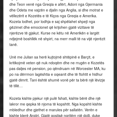
dhe Teon venë nga Greqia e afërt, Adoni nga Gjermania
dhe Odeta me vajzën e djalin nga Anglia, si dhe motrat e
vëllezërit e Kozetës e të Kiços nga Greqia e Amerika.
Kozeta lodhet, por lodhja e saj shpëlahet shpejt nga
gëzimet dhe emocionet që krijohen gjatë vizitave të
njerëzve të gjakut. Kurse ne këtu në Amerikën e largët
ndjejmë boshllëk në shpirt, na merr malli të na vijë njerëzit
tanë.
Unë me Julian sa herë kujtojmë shtëpinë e Barçit, e
kritikojmë veten që nuk ndoqëm dhe ne rrugën e Kozetës
pas daljes në pension, po qëndruam në Worcester MA, ku
po na dërrmon lagështia e oqeanit dhe të ftohtit e hidhur
gjatë dimrit. Tani është shumë vonë për ta bërë një lëvizje
të tillë…
Kozeta kishte pjekur një pulë fshati, kishte bërë dhe një
lakror me qepka të njoma të kopshtit. Nga kopshti kishte
mbledhur dhe gjethet e marules për sallatën. Verën e
kishte blerë Argjiri. Gjatë gostisë ngritëm një dolli, duke