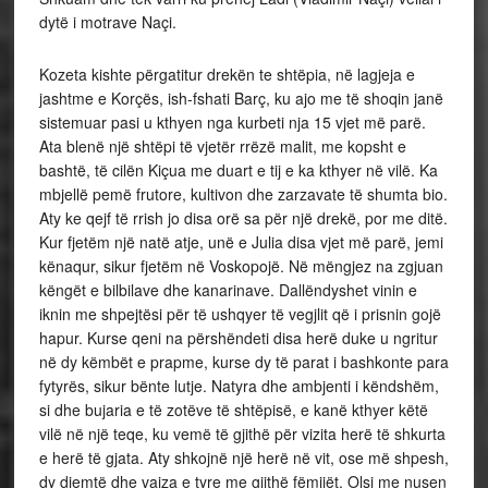
dytë i motrave Naçi.
Kozeta kishte përgatitur drekën te shtëpia, në lagjeja e
jashtme e Korçës, ish-fshati Barç, ku ajo me të shoqin janë
sistemuar pasi u kthyen nga kurbeti nja 15 vjet më parë.
Ata blenë një shtëpi të vjetër rrëzë malit, me kopsht e
bashtë, të cilën Kiçua me duart e tij e ka kthyer në vilë. Ka
mbjellë pemë frutore, kultivon dhe zarzavate të shumta bio.
Aty ke qejf të rrish jo disa orë sa për një drekë, por me ditë.
Kur fjetëm një natë atje, unë e Julia disa vjet më parë, jemi
kënaqur, sikur fjetëm në Voskopojë. Në mëngjez na zgjuan
këngët e bilbilave dhe kanarinave. Dallëndyshet vinin e
iknin me shpejtësi për të ushqyer të vegjlit që i prisnin gojë
hapur. Kurse qeni na përshëndeti disa herë duke u ngritur
në dy këmbët e prapme, kurse dy të parat i bashkonte para
fytyrës, sikur bënte lutje. Natyra dhe ambjenti i këndshëm,
si dhe bujaria e të zotëve të shtëpisë, e kanë kthyer këtë
vilë në një teqe, ku vemë të gjithë për vizita herë të shkurta
e herë të gjata. Aty shkojnë një herë në vit, ose më shpesh,
dy djemtë dhe vajza e tyre me gjithë fëmijët. Olsi me nusen