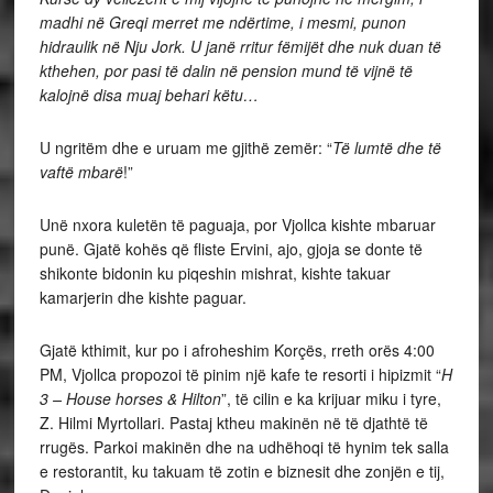
madhi në Greqi merret me ndërtime, i mesmi, punon
hidraulik në Nju Jork. U janë rritur fëmijët dhe nuk duan të
kthehen, por pasi të dalin në pension mund të vijnë të
kalojnë disa muaj behari këtu…
U ngritëm dhe e uruam me gjithë zemër: “
Të lumtë dhe të
vaftë mbarë
!”
Unë nxora kuletën të paguaja, por Vjollca kishte mbaruar
punë. Gjatë kohës që fliste Ervini, ajo, gjoja se donte të
shikonte bidonin ku piqeshin mishrat, kishte takuar
kamarjerin dhe kishte paguar.
Gjatë kthimit, kur po i afroheshim Korçës, rreth orës 4:00
PM, Vjollca propozoi të pinim një kafe te resorti i hipizmit “
H
3 – House horses & Hilton
”, të cilin e ka krijuar miku i tyre,
Z. Hilmi Myrtollari. Pastaj ktheu makinën në të djathtë të
rrugës. Parkoi makinën dhe na udhëhoqi të hynim tek salla
e restorantit, ku takuam të zotin e biznesit dhe zonjën e tij,