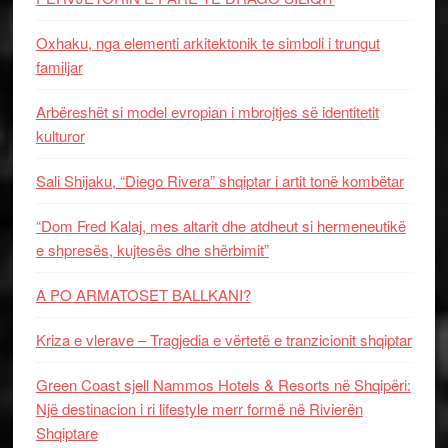
Oxhaku, nga elementi arkitektonik te simboli i trungut
familjar
Arbëreshët si model evropian i mbrojtjes së identitetit
kulturor
Sali Shijaku, “Diego Rivera” shqiptar i artit tonë kombëtar
“Dom Fred Kalaj, mes altarit dhe atdheut si hermeneutikë
e shpresës, kujtesës dhe shërbimit”
A PO ARMATOSET BALLKANI?
Kriza e vlerave – Tragjedia e vërtetë e tranzicionit shqiptar
Green Coast sjell Nammos Hotels & Resorts në Shqipëri:
Një destinacion i ri lifestyle merr formë në Rivierën
Shqiptare