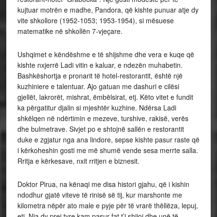
kujtuar motrën e madhe, Pandora, që kishte punuar atje dy
vite shkollore (1952-1053; 1953-1954), si mësuese
matematike në shkollën 7-vjeçare.
Ushqimet e këndëshme e të shijshme dhe vera e kuqe që
kishte nxjerrë Ladi vitin e kaluar, e ndezën muhabetin.
Bashkëshortja e pronarit të hotel-restorantit, është një
kuzhiniere e talentuar. Ajo gatuan me dashuri e cilësi
gjellët, lakrorët, mishrat, ëmbëlsirat, etj. Këto vitet e fundit
ka përgatitur djalin si mjeshtër kuzhine. Ndërsa Ladi
shkëlqen në ndërtimin e mezeve, turshive, rakisë, verës
dhe bulmetrave. Sivjet po e shtojnë sallën e restorantit
duke e zgjatur nga ana lindore, sepse kishte pasur raste që
i kërkoheshin gosti me më shumë vende sesa merrte salla.
Rritja e kërkesave, nxit rritjen e biznesit.
Doktor Pirua, na kënaqi me disa histori gjahu, që i kishin
ndodhur gjatë viteve të rinisë së tij, kur marshonte me
kilometra nëpër ato male e pyje për të vrarë thëllëza, lepuj,
etj. Nja dy prej tyre kam pasur fat t’i shijoj dhe unë të