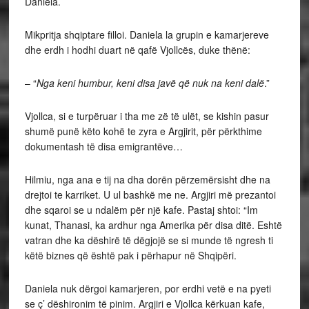
Daniela.
Mikpritja shqiptare filloi. Daniela la grupin e kamarjereve
dhe erdh i hodhi duart në qafë Vjollcës, duke thënë:
– “
Nga keni humbur, keni disa javë që nuk na keni dalë
.”
Vjollca, si e turpëruar i tha me zë të ulët, se kishin pasur
shumë punë këto kohë te zyra e Argjirit, për përkthime
dokumentash të disa emigrantëve…
Hilmiu, nga ana e tij na dha dorën përzemërsisht dhe na
drejtoi te karriket. U ul bashkë me ne. Argjiri më prezantoi
dhe sqaroi se u ndalëm për një kafe. Pastaj shtoi: “Im
kunat, Thanasi, ka ardhur nga Amerika për disa ditë. Eshtë
vatran dhe ka dëshirë të dëgjojë se si munde të ngresh ti
këtë biznes që është pak i përhapur në Shqipëri.
Daniela nuk dërgoi kamarjeren, por erdhi vetë e na pyeti
se ç’ dëshironim të pinim. Argjiri e Vjollca kërkuan kafe,