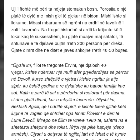
Uji i ftohtë më bëri ta ndjeja stomakun bosh. Porosita e një
pjatë të dytë me mish gici të pjekur në bidon. Mishi ishte si
llokume. Mbasi mbaruam së ngrëni na erdhi në tavolinë i
zoti i tavernës. Na tregoi historinë si arriti ta krijonte këtë
lokal kaq të suksesshëm, ku gjatë muajve maj-shtator, të
shtunave e të djelave bujtin rreth 200 persona për dreka.
Gjatë dimrit dhe në ditët e javës shkojnë rreth 40-50 bujtës.
“
Gjyshi im
, filloi të tregonte Ervini, një djalosh 40-
vjeçar,
kishte ndërtuar një mulli afër grykderdhjes së përroit
në Devoll, kurse shtëpitë e vjetra i kishte ngritur ja atje
sipër, ku është godina e re dykatshe ku banon familja ime
sot. Katin e parë të saj e përdorim si restorant për dasma,
si dhe gjatë dimrit, kur e mbyllim tavernën. Gjyshi im,
Bektash Agolli, që i ndrittë shpirti, e kishte blerë gjithë këtë
luginë të vogëln që shtrihet nga fshati Plovisht e deri te
Lumi Devoll. Mirëpo në fillim të viteve 1960-të, ushtria na e
shtetëzoi shtëpinë dhe tokat. Krijoi një pikë hapjeje (depo
armësh). Gjyshi u detyrua të ngjitej lart në fshat e të hynte