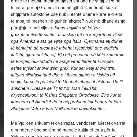
grekë të mbanin meshën pjesërisht dhe në shqip? Po në
fshatrat përtej Gramozit dhe në gjithë Çamërinë, ku ka
shqiptarë autoktonë pse nuk u është dhënë kurrë e drejta
të mbajnë meshën në gjuhën shqipe? Nuk më dhanë asnjë
përgjigje e unë vijova:
Sipas logjikës së këtyre
grekomanëve të sotëm, u dashka që ne korçarët që vijmë
nga Amerika e ata që vijnë nga Italia, Gjermania etj duhet
të kërkojnë që mesha të mbahet pjesërisht dhe anglisht,
italisht, gjermanisht, etj. Kjo që po ndodh në këtë katedrale
të Korçës, nuk ndodh në asnjë vend tjetër të Europës,
është thjesht shovinizëm grek. Kundër këtij shovinizmi
luftuan rilindasit tanë dhe e kthyen gjuhën e kishës në
shqip, kurse ju po lejoni të kthehet mbapsht historia. Do t’i
ankohem Hirësisë së Tij Imzot Joan Pelushit,
Kryepeshkopit të Kishës Shqiptare Ortodokse. Dhe kur të
kthehem në Amerikë do ta bëj problem tek Federata Pan
Shqiptare Vatra e Fan Nolit tonë të pavdekshëm…
Me Vjollcën shkuam tek varrezat, vendosëm lulet tek varret
e prindërve dhe sollëm në mendje kujtimet tona për ta.
Shkuam dhe tek varri ku prehej Ladi (Vladimir Naçi) vëllai i