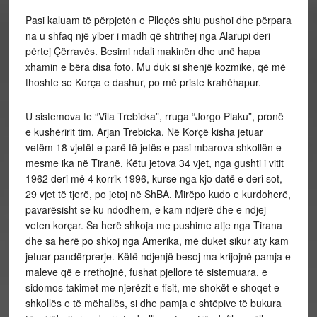
Pasi kaluam të përpjetën e Plloçës shiu pushoi dhe përpara
na u shfaq një ylber i madh që shtrihej nga Alarupi deri
përtej Çërravës. Besimi ndali makinën dhe unë hapa
xhamin e bëra disa foto. Mu duk si shenjë kozmike, që më
thoshte se Korça e dashur, po më priste krahëhapur.
U sistemova te “Vila Trebicka”, rruga “Jorgo Plaku”, pronë
e kushëririt tim, Arjan Trebicka. Në Korçë kisha jetuar
vetëm 18 vjetët e parë të jetës e pasi mbarova shkollën e
mesme ika në Tiranë. Këtu jetova 34 vjet, nga gushti i vitit
1962 deri më 4 korrik 1996, kurse nga kjo datë e deri sot,
29 vjet të tjerë, po jetoj në ShBA. Mirëpo kudo e kurdoherë,
pavarësisht se ku ndodhem, e kam ndjerë dhe e ndjej
veten korçar. Sa herë shkoja me pushime atje nga Tirana
dhe sa herë po shkoj nga Amerika, më duket sikur aty kam
jetuar pandërprerje. Këtë ndjenjë besoj ma krijojnë pamja e
maleve që e rrethojnë, fushat pjellore të sistemuara, e
sidomos takimet me njerëzit e fisit, me shokët e shoqet e
shkollës e të mëhallës, si dhe pamja e shtëpive të bukura