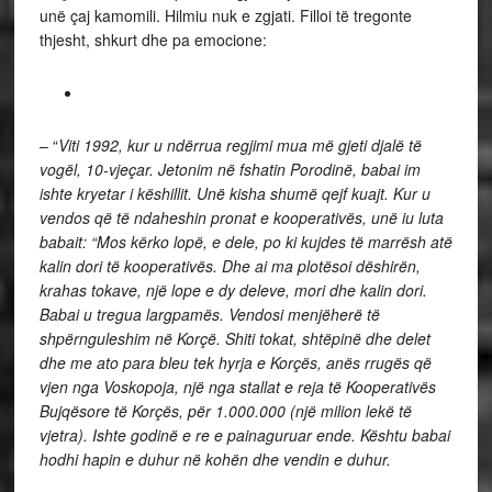
unë çaj kamomili. Hilmiu nuk e zgjati. Filloi të tregonte
thjesht, shkurt dhe pa emocione:
– “
Viti 1992, kur u ndërrua regjimi mua më gjeti djalë të
vogël, 10-vjeçar. Jetonim në fshatin Porodinë, babai im
ishte kryetar i këshillit. Unë kisha shumë qejf kuajt. Kur u
vendos që të ndaheshin pronat e kooperativës, unë iu luta
babait: “Mos kërko lopë, e dele, po ki kujdes të marrësh atë
kalin dori të kooperativës. Dhe ai ma plotësoi dëshirën,
krahas tokave, një lope e dy deleve, mori dhe kalin dori.
Babai u tregua largpamës. Vendosi menjëherë të
shpërnguleshim në Korçë. Shiti tokat, shtëpinë dhe delet
dhe me ato para bleu tek hyrja e Korçës, anës rrugës që
vjen nga Voskopoja, një nga stallat e reja të Kooperativës
Bujqësore të Korçës, për 1.000.000 (një milion lekë të
vjetra). Ishte godinë e re e painaguruar ende. Kështu babai
hodhi hapin e duhur në kohën dhe vendin e duhur.