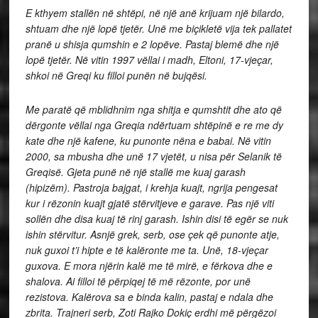
E kthyem stallën në shtëpi, në një anë krijuam një bilardo,
shtuam dhe një lopë tjetër. Unë me biçikletë vija tek pallatet
pranë u shisja qumshin e 2 lopëve. Pastaj blemë dhe një
lopë tjetër. Në vitin 1997 vëllai i madh, Eltoni, 17-vjeçar,
shkoi në Greqi ku filloi punën në bujqësi.
Me paratë që mblidhnim nga shitja e qumshtit dhe ato që
dërgonte vëllai nga Greqia ndërtuam shtëpinë e re me dy
kate dhe një kafene, ku punonte nëna e babai. Në vitin
2000, sa mbusha dhe unë 17 vjetët, u nisa për Selanik të
Greqisë. Gjeta punë në një stallë me kuaj garash
(hipizëm). Pastroja bajgat, i krehja kuajt, ngrija pengesat
kur i rëzonin kuajt gjatë stërvitjeve e garave. Pas një viti
sollën dhe disa kuaj të rinj garash. Ishin disi të egër se nuk
ishin stërvitur. Asnjë grek, serb, ose çek që punonte atje,
nuk guxoi t’i hipte e të kalëronte me ta. Unë, 18-vjeçar
guxova. E mora njërin kalë me të mirë, e fërkova dhe e
shalova. Ai filloi të përpiqej të më rëzonte, por unë
rezistova. Kalërova sa e binda kalin, pastaj e ndala dhe
zbrita. Trajneri serb, Zoti Rajko Dokiç erdhi më përgëzoi