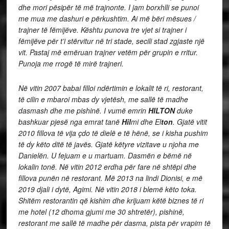
dhe mori pësipër të më trajnonte. I jam borxhlli se punoi
me mua me dashuri e përkushtim. Ai më bëri mësues /
trajner të fëmijëve. Kështu punova tre vjet si trajner i
fëmijëve për t’i stërvitur në tri stade, secili stad zgjaste një
vit. Pastaj më emëruan trajner vetëm për grupin e rritur.
Punoja me rrogë të mirë trajneri.
Në vitin 2007 babai filloi ndërtimin e lokalit të ri, restorant,
të cilin e mbaroi mbas dy vjetësh, me sallë të madhe
dasmash dhe me pishinë. I vumë emrin
HILTON
duke
bashkuar pjesë nga emrat tanë
Hil
mi dhe El
ton
. Gjatë vitit
2010 fillova të vija çdo të dielë e të hënë, se i kisha pushim
të dy këto ditë të javës. Gjatë këtyre vizitave u njoha me
Danielën. U fejuam e u martuam. Dasmën e bëmë në
lokalin tonë. Në vitin 2012 erdha për fare në shtëpi dhe
fillova punën në restorant. Më 2013 na lindi Dionisi, e më
2019 djali i dytë, Agimi. Në vitin 2018 i blemë këto toka.
Shitëm restorantin që kishim dhe krijuam këtë biznes të ri
me hotel (12 dhoma gjumi me 30 shtretër), pishinë,
restorant me sallë të madhe për dasma, pista për vrapim të