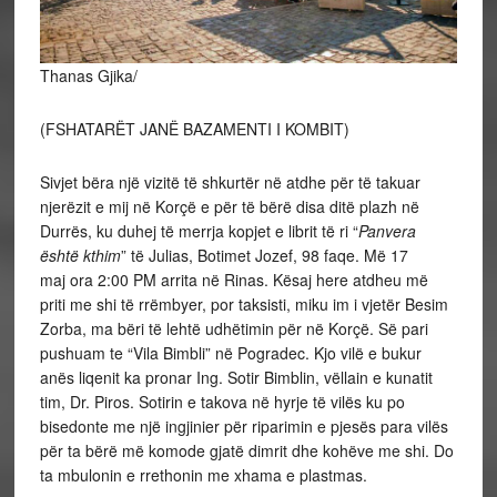
Thanas Gjika/
(FSHATARËT JANË BAZAMENTI I KOMBIT)
Sivjet bëra një vizitë të shkurtër në atdhe për të takuar
njerëzit e mij në Korçë e për të bërë disa ditë plazh në
Durrës, ku duhej të merrja kopjet e librit të ri “
Panvera
është kthim
” të Julias, Botimet Jozef, 98 faqe. Më 17
maj ora 2:00 PM arrita në Rinas. Kësaj here atdheu më
priti me shi të rrëmbyer, por taksisti, miku im i vjetër Besim
Zorba, ma bëri të lehtë udhëtimin për në Korçë. Së pari
pushuam te “Vila Bimbli” në Pogradec. Kjo vilë e bukur
anës liqenit ka pronar Ing. Sotir Bimblin, vëllain e kunatit
tim, Dr. Piros. Sotirin e takova në hyrje të vilës ku po
bisedonte me një ingjinier për riparimin e pjesës para vilës
për ta bërë më komode gjatë dimrit dhe kohëve me shi. Do
ta mbulonin e rrethonin me xhama e plastmas.