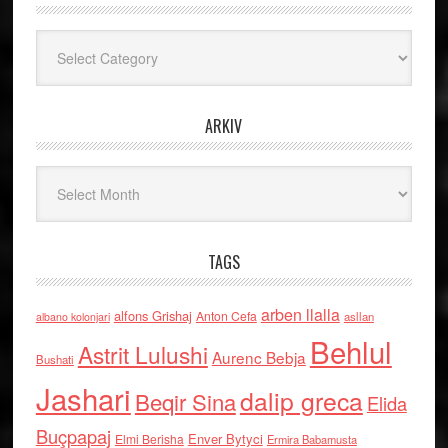
Kategoritë
ARKIV
Arkiv
TAGS
arben llalla
alfons Grishaj
Anton Cefa
asllan
albano kolonjari
Behlul
Astrit Lulushi
Aurenc Bebja
Bushati
Jashari
dalip greca
Beqir Sina
Elida
Buçpapaj
Enver Bytyci
Elmi Berisha
Ermira Babamusta