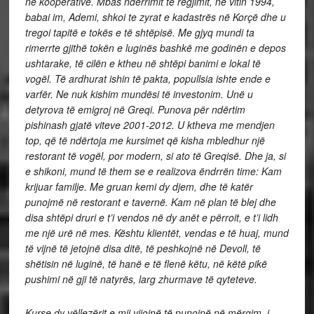
në kooperativë. Mbas ndërrimit të regjimit, në vitin 1994,
babai im, Ademi, shkoi te zyrat e kadastrës në Korçë dhe u
tregoi tapitë e tokës e të shtëpisë. Me gjyq mundi ta
rimerrte gjithë tokën e luginës bashkë me godinën e depos
ushtarake, të cilën e ktheu në shtëpi banimi e lokal të
vogël. Të ardhurat ishin të pakta, popullsia ishte ende e
varfër. Ne nuk kishim mundësi të investonim. Unë u
detyrova të emigroj në Greqi. Punova për ndërtim
pishinash gjatë viteve 2001-2012. U ktheva me mendjen
top, që të ndërtoja me kursimet që kisha mbledhur një
restorant të vogël, por modern, si ato të Greqisë. Dhe ja, si
e shikoni, mund të them se e realizova ëndrrën time: Kam
krijuar familje. Me gruan kemi dy djem, dhe të katër
punojmë në restorant e tavernë. Kam në plan të blej dhe
disa shtëpi druri e t’i vendos në dy anët e përroit, e t’i lidh
me një urë në mes. Kështu klientët, vendas e të huaj, mund
të vijnë të jetojnë disa ditë, të peshkojnë në Devoll, të
shëtisin në luginë, të hanë e të flenë këtu, në këtë pikë
pushimi në gji të natyrës, larg zhurmave të qyteteve.
Kurse dy vëllezërit e mij vijojnë të punojnë në mërgim, i