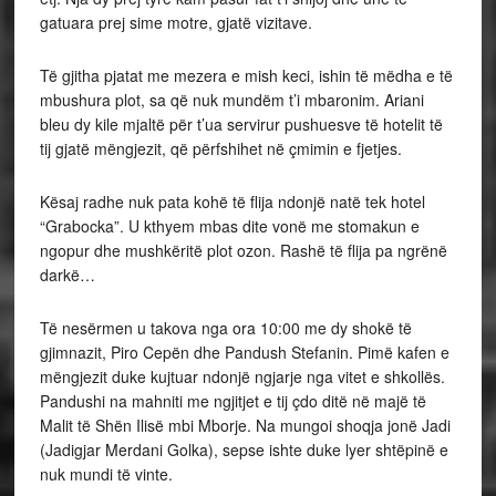
gatuara prej sime motre, gjatë vizitave.
Të gjitha pjatat me mezera e mish keci, ishin të mëdha e të
mbushura plot, sa që nuk mundëm t’i mbaronim. Ariani
bleu dy kile mjaltë për t’ua servirur pushuesve të hotelit të
tij gjatë mëngjezit, që përfshihet në çmimin e fjetjes.
Kësaj radhe nuk pata kohë të flija ndonjë natë tek hotel
“Grabocka”. U kthyem mbas dite vonë me stomakun e
ngopur dhe mushkëritë plot ozon. Rashë të flija pa ngrënë
darkë…
Të nesërmen u takova nga ora 10:00 me dy shokë të
gjimnazit, Piro Cepën dhe Pandush Stefanin. Pimë kafen e
mëngjezit duke kujtuar ndonjë ngjarje nga vitet e shkollës.
Pandushi na mahniti me ngjitjet e tij çdo ditë në majë të
Malit të Shën Ilisë mbi Mborje. Na mungoi shoqja jonë Jadi
(Jadigjar Merdani Golka), sepse ishte duke lyer shtëpinë e
nuk mundi të vinte.