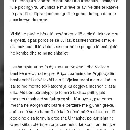
të mirëbajtura, oborret e ballkonet me trëndafila, mëllaga e
lule plot ngjyra. Shumica e murreve të avllive dhe të kateve
të para të shtëpive janë me gurë të gdhendur nga duart e
ustallarëve duarartë.
Vizitën e parë e bëra të nesërmen, ditë e dielë, tek vorrezat
e qytetit, sipas porosisë së Julias, bashkëshortes sime, e
cila nuk mundi të vinte sepse arthriti e pengon të ecë gjatë
në këmbë dhe të ngjitë shkallët.
I kisha njoftuar në fb dy kunatat, Kozetën dhe Vjollcën
bashkë me burrat e tyre, Kriço Luarasin dhe Argjir Gjatën,
baxhanakët / sivëllezëtit e mij. Vjollca erdhi me makinën e
saj të më merrte tek katedralja ku dëgjova meshën e asaj
dite. Më bëri përshtypje jo të mirë fakti se prifti gjatë
meshës thoshte disa fjali greqisht. Kur pyeta, pse bëhet
mesha në Korçën shqiptare e përzierë me gjuhën greke,
më thanë se ka banorë që kanë qënë në Greqi e duan të
dëgjojnë disa formula greqisht. U thashë, po kur ishin në
Greqi këta zotërinj e zonja pse nuk u kërkonin priftërinjve