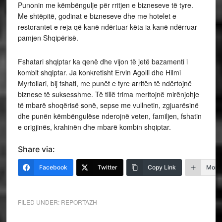
Punonin me këmbëngulje për rritjen e bizneseve të tyre.
Me shtëpitë, godinat e bizneseve dhe me hotelet e
restorantet e reja që kanë ndërtuar këta ia kanë ndërruar
pamjen Shqipërisë.
Fshatari shqiptar ka qenë dhe vijon të jetë bazamenti i
kombit shqiptar. Ja konkretisht Ervin Agolli dhe Hilmi
Myrtollari, bij fshati, me punët e tyre arritën të ndërtojnë
biznese të suksesshme. Të tillë trima meritojnë mirënjohje
të mbarë shoqërisë sonë, sepse me vullnetin, zgjuarësinë
dhe punën këmbëngulëse nderojnë veten, familjen, fshatin
e origjinës, krahinën dhe mbarë kombin shqiptar.
Share via:
Facebook
Twitter
Copy Link
More
FILED UNDER:
REPORTAZH