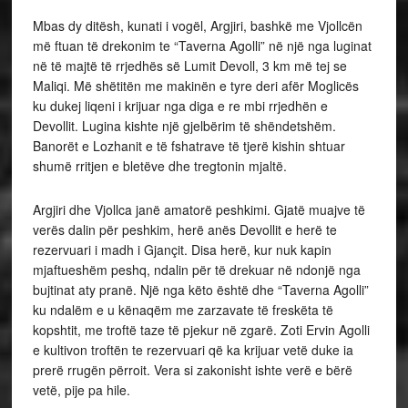
Mbas dy ditësh, kunati i vogël, Argjiri, bashkë me Vjollcën
më ftuan të drekonim te “Taverna Agolli” në një nga luginat
në të majtë të rrjedhës së Lumit Devoll, 3 km më tej se
Maliqi. Më shëtitën me makinën e tyre deri afër Moglicës
ku dukej liqeni i krijuar nga diga e re mbi rrjedhën e
Devollit. Lugina kishte një gjelbërim të shëndetshëm.
Banorët e Lozhanit e të fshatrave të tjerë kishin shtuar
shumë rritjen e bletëve dhe tregtonin mjaltë.
Argjiri dhe Vjollca janë amatorë peshkimi. Gjatë muajve të
verës dalin për peshkim, herë anës Devollit e herë te
rezervuari i madh i Gjançit. Disa herë, kur nuk kapin
mjaftueshëm peshq, ndalin për të drekuar në ndonjë nga
bujtinat aty pranë. Një nga këto është dhe “Taverna Agolli”
ku ndalëm e u kënaqëm me zarzavate të freskëta të
kopshtit, me troftë taze të pjekur në zgarë. Zoti Ervin Agolli
e kultivon troftën te rezervuari që ka krijuar vetë duke ia
prerë rrugën përroit. Vera si zakonisht ishte verë e bërë
vetë, pije pa hile.