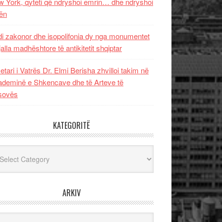
 York, qyteti që ndryshoi emrin… dhe ndryshoi
ën
i zakonor dhe isopolifonia dy nga monumentet
jalla madhështore të antikitetit shqiptar
etari i Vatrës Dr. Elmi Berisha zhvilloi takim në
deminë e Shkencave dhe të Arteve të
sovës
KATEGORITË
egoritë
ARKIV
iv