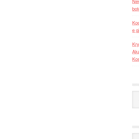
New
bot
Kod
e g
Kry
Aka
Ko
Kat
Ark