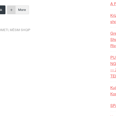
A 
nk
More
Kri
shq
HMETI
,
MËSIM SHQIP
Gre
Shq
Riv
PU
NG
— 
TE
Kuj
Ko
SP