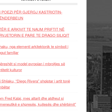
I POEZI PËR GJERGJ KASTRIOTIN-
ËNDERBEUN
TËR E ARKIVIT TE NAUM PRIFTIT NË
RVJETORIN E PARE TE DRAGO SILIQIT
aku, nga elementi arkitektonik te simboli i
ngut familjar
ëreshët si model evropian i mbrojtjes së
titetit kulturor
i Shijaku, “Diego Rivera” shqiptar i artit tonë
mbëtar
m Fred Kalaj, mes altarit dhe atdheut si
meneutikë e shpresës, kujtesës dhe shërbimit”