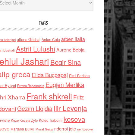
TAGS
arben llalla
alfons Grishaj
Anton Cefa
no kolonjari
Astrit Lulushi
Aurenc Bebja
an Bushati
ehlul Jashari
Beqir Sina
alip greca
Elida Buçpapaj
Elmi Berisha
Eugjen Merlika
er Bytyci
Ermira Babamusta
Frank shkreli
hri Xharra
Fritz
Ilir Levonja
Gezim Llojdia
dovani
kosova
rviste
Kolec Traboini
Keze Kozeta Zylo
sove
nderroi jete
Marjana Bulku
ne Kosove
Murat Gecaj