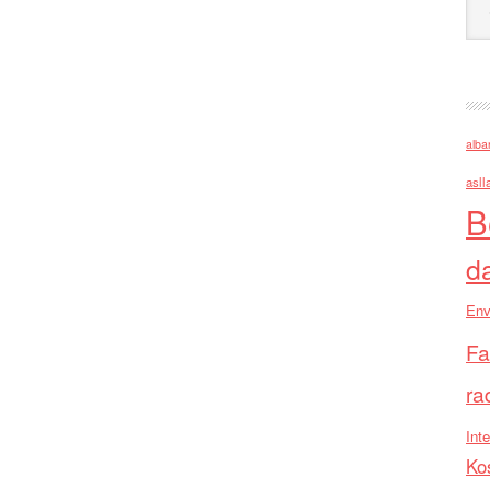
alba
asll
B
d
Env
Fa
ra
Inte
Ko