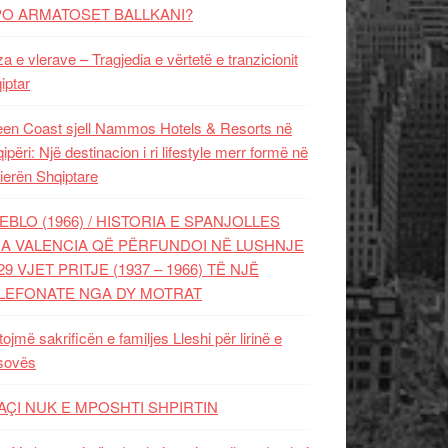
PO ARMATOSET BALLKANI?
za e vlerave – Tragjedia e vërtetë e tranzicionit
iptar
en Coast sjell Nammos Hotels & Resorts në
ipëri: Një destinacion i ri lifestyle merr formë në
ierën Shqiptare
EBLO (1966) / HISTORIA E SPANJOLLES
A VALENCIA QË PËRFUNDOI NË LUSHNJE
29 VJET PRITJE (1937 – 1966) TË NJË
LEFONATE NGA DY MOTRAT
tojmë sakrificën e familjes Lleshi për lirinë e
sovës
AÇI NUK E MPOSHTI SHPIRTIN