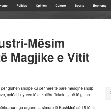
Home
Politics
Opinion
Culture
Sports
Economy
ustri-Mësim
ë Magjike e Vitit
 për gjuhën shqipe ku për herë të parë mësojnë shqip
e, çelësi i dyerve të shkollës. Tekstet janë të gjitha
përkrahur nga organet arsimore të Bashkisë së 15-të të