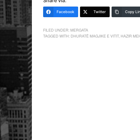
Share via:
Facebook
Twitter
Copy Li
FILED UNDER:
MERGATA
TAGGED WITH:
DHURATË MAGJIKE E VITIT
,
HAZIR ME