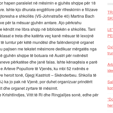
ollor hapen paralelet në mësimin e gjuhës shqipe për 18
e. Ishte kjo dhurata engjëllore për rifreskimin e filizave
TR
ejtoresha e shkollës (VS-Johnstraße 40) Martina Bach
SK
sve për ta mësuar gjuhën amtare. Ajo përkrahu
këndit me libra shqip në bibliotekën e shkollës. Tani
LE
lasat e treta dhe katërta veç kanë mësuar të lexojnë
PE
 të lumtur për këtë mundësi dhe falënderojnë organet
Oxh
it u pajisen me tekstet mësimore dedikuar mërgatës nga
tru
ë gjuhën shqipe të botuara në Austri për nxënësit
ganeve përkatëse dhe janë falas. Ishte kënaqësia e parë
Arb
e Arteve Popullore të Vjenës, ku mbi 52 nxënës e
iden
 heroit tonë, Gjegj Kastrioti – Skënderbeu. Shkolla të
) ka jo pak në Vjenë, por duhet organizuar prindërit
Sal
ko
 dhe organet zyrtare të mësimit.
rishtlindjes, Vitit të Ri dhe Ringjalljes sonë, edhe për
“Do
her