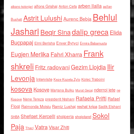
arben llalla
alfons Grishaj
Anton Cefa
asllan
albano kolonjari
Behlul
Astrit Lulushi
Aurenc Bebja
Bushati
Jashari
dalip greca
Beqir Sina
Elida
Buçpapaj
Enver Bytyci
Elmi Berisha
Ermira Babamusta
Frank
Eugjen Merlika
Fahri Xharra
shkreli
Ilir
Gezim Llojdia
Fritz radovani
Levonja
Interviste
Kolec Traboini
Keze Kozeta Zylo
kosova
Kosove
nderroi jete
Marjana Bulku
ne
Murat Gecaj
Rafaela Prifti
Rafael
Nene Tereza
Kosove
presidenti Nishani
Floqi
Raimonda Moisiu
Ramiz Lushaj
reshat kripa
Sadik Elshani
Sokol
Shefqet Kercelli
shqiperia
shqiptaret
SHBA
Paja
Vatra
Visar Zhiti
Thaci