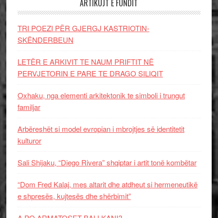
ARTIKUJT E FUNDIT
TRI POEZI PËR GJERGJ KASTRIOTIN-
SKËNDERBEUN
LETËR E ARKIVIT TE NAUM PRIFTIT NË
PERVJETORIN E PARE TE DRAGO SILIQIT
Oxhaku, nga elementi arkitektonik te simboli i trungut
familjar
Arbëreshët si model evropian i mbrojtjes së identitetit
kulturor
Sali Shijaku, “Diego Rivera” shqiptar i artit tonë kombëtar
“Dom Fred Kalaj, mes altarit dhe atdheut si hermeneutikë
e shpresës, kujtesës dhe shërbimit”
A PO ARMATOSET BALLKANI?