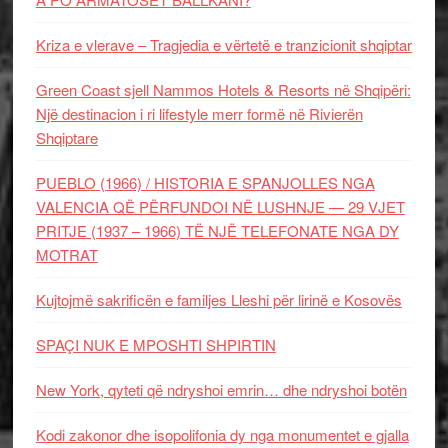
Kriza e vlerave – Tragjedia e vërtetë e tranzicionit shqiptar
Green Coast sjell Nammos Hotels & Resorts në Shqipëri:
Një destinacion i ri lifestyle merr formë në Rivierën
Shqiptare
PUEBLO (1966) / HISTORIA E SPANJOLLES NGA
VALENCIA QË PËRFUNDOI NË LUSHNJE — 29 VJET
PRITJE (1937 – 1966) TË NJË TELEFONATE NGA DY
MOTRAT
Kujtojmë sakrificën e familjes Lleshi për lirinë e Kosovës
SPAÇI NUK E MPOSHTI SHPIRTIN
New York, qyteti që ndryshoi emrin… dhe ndryshoi botën
Kodi zakonor dhe isopolifonia dy nga monumentet e gjalla