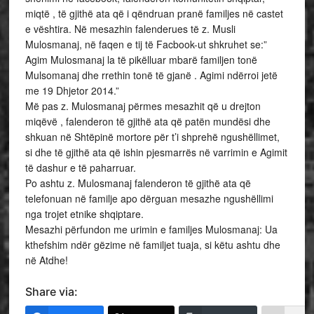
miqtë , të gjithë ata që i qëndruan pranë familjes në castet
e vështira. Në mesazhin falenderues të z. Musli
Mulosmanaj, në faqen e tij të Facbook-ut shkruhet se:”
Agim Mulosmanaj la të pikëlluar mbarë familjen tonë
Mulsomanaj dhe rrethin tonë të gjanë . Agimi ndërroi jetë
me 19 Dhjetor 2014.”
Më pas z. Mulosmanaj përmes mesazhit që u drejton
miqëvë , falenderon të gjithë ata që patën mundësi dhe
shkuan në Shtëpinë mortore për t’i shprehë ngushëllimet,
si dhe të gjithë ata që ishin pjesmarrës në varrimin e Agimit
të dashur e të paharruar.
Po ashtu z. Mulosmanaj falenderon të gjithë ata që
telefonuan në familje apo dërguan mesazhe ngushëllimi
nga trojet etnike shqiptare.
Mesazhi përfundon me urimin e familjes Mulosmanaj: Ua
kthefshim ndër gëzime në familjet tuaja, si këtu ashtu dhe
në Atdhe!
Share via: