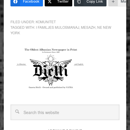
Facebook
Twitter
Copy Link
More
FILED UNDER:
KOMUNITET
TAGGED WITH:
I FAMILJES MULOSMANAJ
,
MESAZH
,
NE NEW
YORK