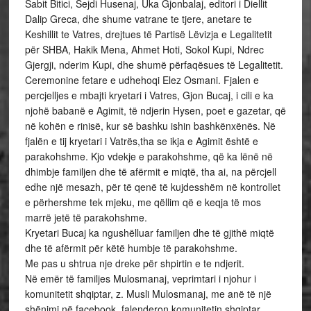
Sabit Bitici, Sejdi Husenaj, Uka Gjonbalaj, editori i Diellit
Dalip Greca, dhe shume vatrane te tjere, anetare te
Keshillit te Vatres, drejtues të Partisë Lëvizja e Legalitetit
për SHBA, Hakik Mena, Ahmet Hoti, Sokol Kupi, Ndrec
Gjergji, nderim Kupi, dhe shumë përfaqësues të Legalitetit.
Ceremonine fetare e udhehoqi Elez Osmani. Fjalen e
percjelljes e mbajti kryetari i Vatres, Gjon Bucaj, i cili e ka
njohë babanë e Agimit, të ndjerin Hysen, poet e gazetar, që
në kohën e rinisë, kur së bashku ishin bashkënxënës. Në
fjalën e tij kryetari i Vatrës,tha se ikja e Agimit është e
parakohshme. Kjo vdekje e parakohshme, që ka lënë në
dhimbje familjen dhe të afërmit e miqtë, tha ai, na përcjell
edhe një mesazh, për të qenë të kujdesshëm në kontrollet
e përhershme tek mjeku, me qëllim që e keqja të mos
marrë jetë të parakohshme.
Kryetari Bucaj ka ngushëlluar familjen dhe të gjithë miqtë
dhe të afërmit për këtë humbje të parakohshme.
Me pas u shtrua nje dreke për shpirtin e te ndjerit.
Në emër të familjes Mulosmanaj, veprimtari i njohur i
komunitetit shqiptar, z. Musli Mulosmanaj, me anë të një
shënimi në facebook, falenderon komunitetin shqiptar,