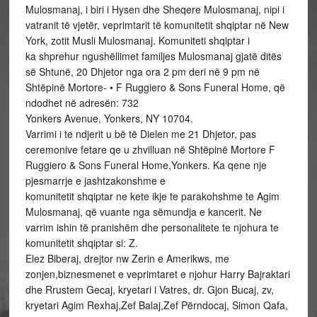
Mulosmanaj, i biri i Hysen dhe Sheqere Mulosmanaj, nipi i
vatranit të vjetër, veprimtarit të komunitetit shqiptar në New
York, zotit Musli Mulosmanaj. Komuniteti shqiptar i
ka shprehur ngushëllimet familjes Mulosmanaj gjatë ditës
së Shtunë, 20 Dhjetor nga ora 2 pm deri në 9 pm në
Shtëpinë Mortore- • F Ruggiero & Sons Funeral Home, që
ndodhet në adresën: 732
Yonkers Avenue, Yonkers, NY 10704.
Varrimi i te ndjerit u bë të Dielen me 21 Dhjetor, pas
ceremonive fetare qe u zhvilluan në Shtëpinë Mortore F
Ruggiero & Sons Funeral Home,Yonkers. Ka qene nje
pjesmarrje e jashtzakonshme e
komunitetit shqiptar ne kete ikje te parakohshme te Agim
Mulosmanaj, që vuante nga sëmundja e kancerit. Ne
varrim ishin të pranishëm dhe personalitete te njohura te
komunitetit shqiptar si: Z.
Elez Biberaj, drejtor nw Zerin e Amerikws, me
zonjen,biznesmenet e veprimtaret e njohur Harry Bajraktari
dhe Rrustem Gecaj, kryetari i Vatres, dr. Gjon Bucaj, zv,
kryetari Agim Rexhaj,Zef Balaj,Zef Përndocaj, Simon Qafa,