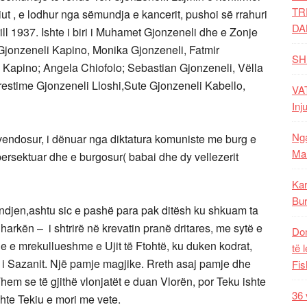
TR
iut , e lodhur nga sëmundja e kancerit, pushoi së rrahuri
DA
ill 1937. Ishte i biri i Muhamet Gjonzeneli dhe e Zonje
a Gjonzeneli Kapino, Monika Gjonzeneli, Fatmir
SH
da Kapino; Angela Chiofolo; Sebastian Gjonzeneli, Vëlla
restime Gjonzeneli Lloshi,Sute Gjonzeneli Kabello,
VAT
Inj
Nga
i vendosur, i dënuar nga diktatura komuniste me burg e
Mal
 persektuar dhe e burgosur( babai dhe dy vellezerit
Kar
Bur
mendjen,ashtu sic e pashë para pak ditësh ku shkuam ta
harkën – i shtrirë në krevatin pranë dritares, me sytë e
Dom
je e mrekullueshme e Ujit të Ftohtë, ku duken kodrat,
të 
lli i Sazanit. Një pamje magjike. Rreth asaj pamje dhe
Fis
Them se të gjithë vlonjatët e duan Vlorën, por Teku ishte
36 
hte Tekiu e mori me vete.