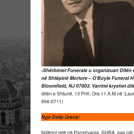
-Shërbimet Funerale u organizuan Ditën e E
në Shtëpinë Mortore – O’Boyle Funeral H
Bloomfield, NJ 07003.
Varrimi kryehet dit
ditën e Shtunë, 13 Prill, Ora 11.A.M në :L
956-0711)
Nga Dalip Greca/
Ndërroi jetë në Pensilvania, SHBA, pas një