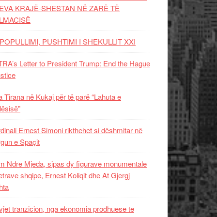
EVA KRAJË-SHESTAN NË ZARË TË
LMACISË
POPULLIMI, PUSHTIMI I SHEKULLIT XXI
RA’s Letter to President Trump: End the Hague
ustice
 Tirana në Kukaj për të parë “Lahuta e
ësisë”
dinali Ernest Simoni rikthehet si dëshmitar në
gun e Spaçit
 Ndre Mjeda, sipas dy figurave monumentale
letrave shqipe, Ernest Koliqit dhe At Gjergj
hta
vjet tranzicion, nga ekonomia prodhuese te