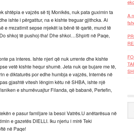
eko
ek shtëpia e vajzës së tij Monikës, nuk pata guximin ta
A n
he ishte i përgatitur, na e kishte treguar gjithcka. Ai
fsh
ë e rrezatimit sepse mjekët ia bënë të qartë, mund të
 Do shkoj të pushoj-tha! Dhe shkoi…Shpirti në Paqe,
PR
RE
FO
te pa interes. Ishte njeri që nuk urrente dhe kishte
TA
pse vetë kishte hequr shumë. Jeta nuk qe bujare me të,
SH
rin e diktaturës por edhe humbja e vajzës, Internës në
as gjashtë vitesh lëngim këtu në SHBA, ishte një
fisniken e shumëvuajtur Filanda, që babanë, Pertefin,
Kat
otekën e pasur familjare ia besoi Vatrës.U anëtarësua në
imin e gazetës DIELLI. Iku njeriu i mirë Teki
oftë në Paqe!