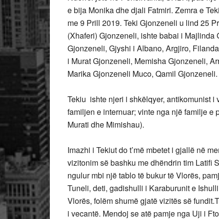
e bija Monika dhe djali Fatmiri. Zemra e Tek
me 9 Prill 2019. Teki Gjonzeneli u lind 25 Pr
(Xhaferi) Gjonzeneli, ishte babai i Majlind
Gjonzeneli, Gjyshi i Albano, Argjiro, Filan
i Murat Gjonzeneli, Memisha Gjonzeneli, Ar
Marika Gjonzeneli Muco, Qamil Gjonzeneli.
Tekiu ishte njeri i shkëlqyer, antikomunist 
familjen e internuar; vinte nga një familje e
Murati dhe Mimishau).
Imazhi i Tekiut do t’më mbetet i gjallë në 
vizitonim së bashku me dhëndrin tim Latifi S
ngulur mbi një tablo të bukur të Vlorës, pam
Tuneli, deti, gadishulli i Karaburunit e Ishu
Vlorës, folëm shumë gjatë vizitës së fundit.
i vecantë. Mendoj se atë pamje nga Uji i Fto