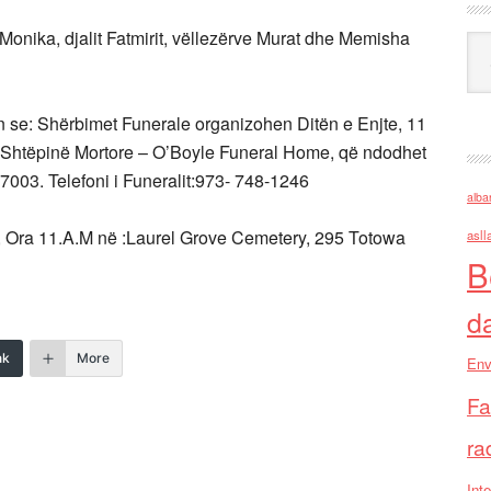
nika, djalit Fatmirit, vëllezërve Murat dhe Memisha
Ark
e: Shërbimet Funerale organizohen Ditën e Enjte, 11
në Shtëpinë Mortore – O’Boyle Funeral Home, që ndodhet
7003. Telefoni i Funeralit:973- 748-1246
alba
 Ora 11.A.M në :Laurel Grove Cemetery, 295 Totowa
asll
B
d
nk
More
Env
Fa
ra
Inte