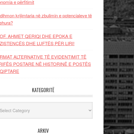
nomia e përfitimit
dihmon krijimtaria në zbulimin e potencialeve të
ehura?
OF. AHMET QERIQI DHE EPOKA E
ZISTENCЁS DHE LUFTЁS PЁR LIRI!
RMAT ALTERNATIVE TË EVIDENTIMIT TË
RIFËS POSTARE NË HISTORINË E POSTËS
QIPTARE
KATEGORITË
egoritë
ARKIV