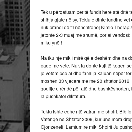
Tek u përqafuam për të fundit herë atë ditë t
shihja gjatë në sy. Tekiu e dinte fundine vet d
nuk pranoi që t’i nënshtrohej Kimio-Therapis
jetonte 2-3 muaj më shumë, por ai vendosi:
miku ynë !
Na iku një mik i mirë që e deshëm dhe na don
paqe me vete. Nuk ia donte kujt të keqen se
jo vetëm pse ai dhe familja kaluan nëpër fer
moshën 33 vjecare,me me 20 shtator 2012, p
goditje e rëndë për atë dhe bashkëshorten, 
ia pushkatoi diktatura.
Tekiu ishte edhe një vatran me shpirt. Bibli
Vatër që ne Shtator 2009, kur unë mora drejt
Gjonzeneli! Lamtumirë mik! Shpirti Ju push