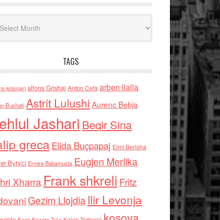
iv
TAGS
arben llalla
alfons Grishaj
Anton Cefa
no kolonjari
Astrit Lulushi
Aurenc Bebja
an Bushati
ehlul Jashari
Beqir Sina
alip greca
Elida Buçpapaj
Elmi Berisha
Eugjen Merlika
er Bytyci
Ermira Babamusta
Frank shkreli
hri Xharra
Fritz
Ilir Levonja
Gezim Llojdia
dovani
kosova
rviste
Kolec Traboini
Keze Kozeta Zylo