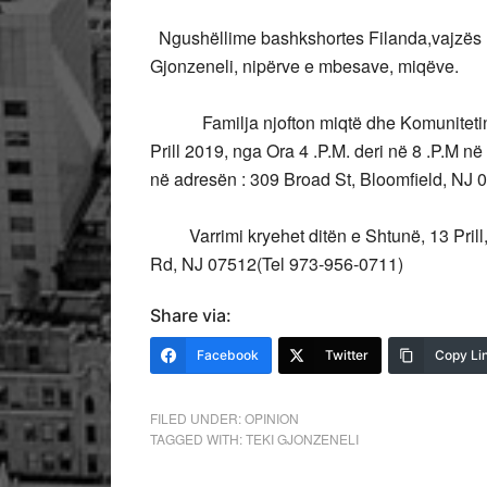
Ngushëllime bashkshortes Filanda,vajzës Mo
Gjonzeneli, nipërve e mbesave, miqëve.
Familja njofton miqtë dhe Komunitetin s
Prill 2019, nga Ora 4 .P.M. deri në 8 .P.M 
në adresën : 309 Broad St, Bloomfield, NJ 0
Varrimi kryehet ditën e Shtunë, 13 Prill,
Rd, NJ 07512(Tel 973-956-0711)
Share via:
Facebook
Twitter
Copy Li
FILED UNDER:
OPINION
TAGGED WITH:
TEKI GJONZENELI