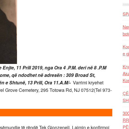
SP
New
bot
Kod
e g
Kry
njte, 11 Prill 2019, nga Ora 4 .P.M. deri në 8 .P.M
Aka
ome, që ndodhet në adresën : 309 Broad St,
Ko
ën e Shtunë, 13 Prill, Ora 11.A.M/-
Varrimi kryehet
aurel Grove Cemetery, 295 Totowa Rd, NJ 07512(Tel 973-
ÇË
SH
30
RR
PË
 sëmundje të rëndë Tek Gjonzeneli. Lajmin e konfirmoi