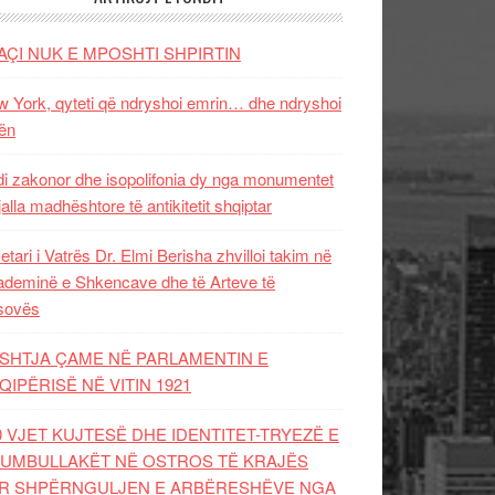
AÇI NUK E MPOSHTI SHPIRTIN
 York, qyteti që ndryshoi emrin… dhe ndryshoi
ën
i zakonor dhe isopolifonia dy nga monumentet
jalla madhështore të antikitetit shqiptar
etari i Vatrës Dr. Elmi Berisha zhvilloi takim në
deminë e Shkencave dhe të Arteve të
sovës
SHTJA ÇAME NË PARLAMENTIN E
QIPËRISË NË VITIN 1921
0 VJET KUJTESË DHE IDENTITET-TRYEZË E
UMBULLAKËT NË OSTROS TË KRAJËS
R SHPËRNGULJEN E ARBËRESHËVE NGA