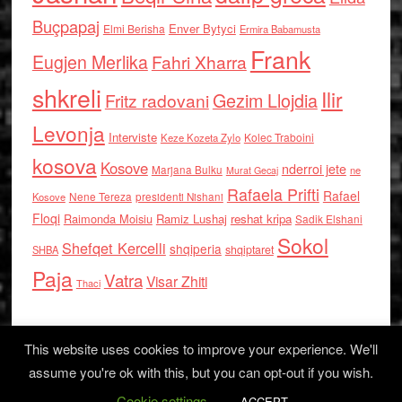
Buçpapaj
Enver Bytyci
Elmi Berisha
Ermira Babamusta
Frank
Eugjen Merlika
Fahri Xharra
shkreli
Ilir
Gezim Llojdia
Fritz radovani
Levonja
Interviste
Kolec Traboini
Keze Kozeta Zylo
kosova
Kosove
nderroi jete
Marjana Bulku
ne
Murat Gecaj
Rafaela Prifti
Rafael
Nene Tereza
Kosove
presidenti Nishani
Floqi
Raimonda Moisiu
Ramiz Lushaj
reshat kripa
Sadik Elshani
Sokol
Shefqet Kercelli
shqiperia
shqiptaret
SHBA
Paja
Vatra
Visar Zhiti
Thaci
This website uses cookies to improve your experience. We'll
assume you're ok with this, but you can opt-out if you wish.
Cookie settings
Log in
ACCEPT