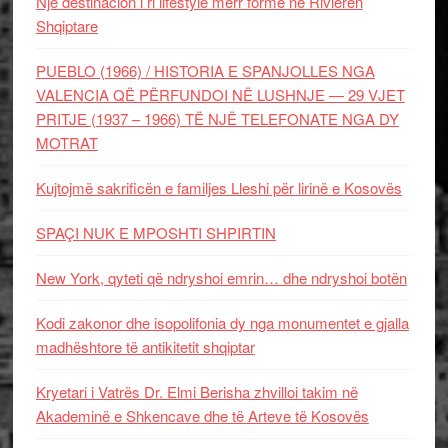
Një destinacion i ri lifestyle merr formë në Rivierën
Shqiptare
PUEBLO (1966) / HISTORIA E SPANJOLLES NGA
VALENCIA QË PËRFUNDOI NË LUSHNJE — 29 VJET
PRITJE (1937 – 1966) TË NJË TELEFONATE NGA DY
MOTRAT
Kujtojmë sakrificën e familjes Lleshi për lirinë e Kosovës
SPAÇI NUK E MPOSHTI SHPIRTIN
New York, qyteti që ndryshoi emrin… dhe ndryshoi botën
Kodi zakonor dhe isopolifonia dy nga monumentet e gjalla
madhështore të antikitetit shqiptar
Kryetari i Vatrës Dr. Elmi Berisha zhvilloi takim në
Akademinë e Shkencave dhe të Arteve të Kosovës