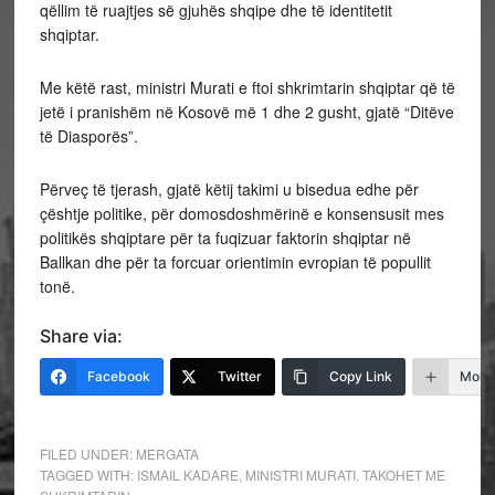
qëllim të ruajtjes së gjuhës shqipe dhe të identitetit
shqiptar.
Me këtë rast, ministri Murati e ftoi shkrimtarin shqiptar që të
jetë i pranishëm në Kosovë më 1 dhe 2 gusht, gjatë “Ditëve
të Diasporës”.
Përveç të tjerash, gjatë këtij takimi u bisedua edhe për
çështje politike, për domosdoshmërinë e konsensusit mes
politikës shqiptare për ta fuqizuar faktorin shqiptar në
Ballkan dhe për ta forcuar orientimin evropian të popullit
tonë.
Share via:
Facebook
Twitter
Copy Link
More
FILED UNDER:
MERGATA
TAGGED WITH:
ISMAIL KADARE
,
MINISTRI MURATI
,
TAKOHET ME