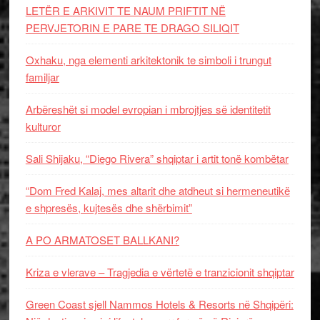
LETËR E ARKIVIT TE NAUM PRIFTIT NË
PERVJETORIN E PARE TE DRAGO SILIQIT
Oxhaku, nga elementi arkitektonik te simboli i trungut
familjar
Arbëreshët si model evropian i mbrojtjes së identitetit
kulturor
Sali Shijaku, “Diego Rivera” shqiptar i artit tonë kombëtar
“Dom Fred Kalaj, mes altarit dhe atdheut si hermeneutikë
e shpresës, kujtesës dhe shërbimit”
A PO ARMATOSET BALLKANI?
Kriza e vlerave – Tragjedia e vërtetë e tranzicionit shqiptar
Green Coast sjell Nammos Hotels & Resorts në Shqipëri: