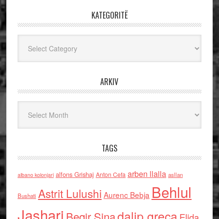
KATEGORITË
Kategoritë
ARKIV
Arkiv
TAGS
arben llalla
alfons Grishaj
Anton Cefa
asllan
albano kolonjari
Behlul
Astrit Lulushi
Aurenc Bebja
Bushati
Jashari
dalip greca
Beqir Sina
Elida