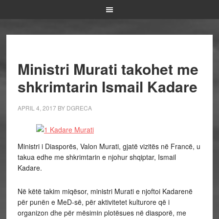
Ministri Murati takohet me
shkrimtarin Ismail Kadare
APRIL 4, 2017
BY
DGRECA
Ministri i Diasporës, Valon Murati, gjatë vizitës në Francë, u
takua edhe me shkrimtarin e njohur shqiptar, Ismail
Kadare.
Në këtë takim miqësor, ministri Murati e njoftoi Kadarenë
për punën e MeD-së, për aktivitetet kulturore që i
organizon dhe për mësimin plotësues në diasporë, me