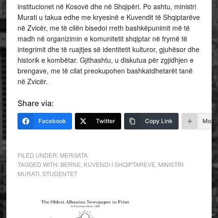
institucionet në Kosovë dhe në Shqipëri. Po ashtu, ministri
Murati u takua edhe me kryesinë e Kuvendit të Shqiptarëve
në Zvicër, me të cilën bisedoi rreth bashkëpunimit më të
madh në organizimin e komunitetit shqiptar në frymë të
integrimit dhe të ruajtjes së identitetit kulturor, gjuhësor dhe
historik e kombëtar. Gjithashtu, u diskutua për zgjidhjen e
brengave, me të cilat preokupohen bashkatdhetarët tanë
në Zvicër.
Share via:
Facebook
Twitter
Copy Link
More
FILED UNDER:
MERGATA
TAGGED WITH:
BERNE
,
KUVENDI I SHQIPTAREVE
,
MINISTRI
MURATI
,
STUDENTET