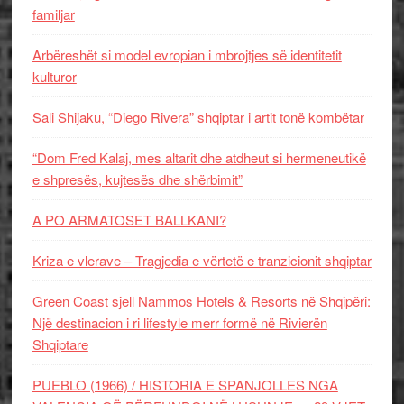
familjar
Arbëreshët si model evropian i mbrojtjes së identitetit
kulturor
Sali Shijaku, “Diego Rivera” shqiptar i artit tonë kombëtar
“Dom Fred Kalaj, mes altarit dhe atdheut si hermeneutikë
e shpresës, kujtesës dhe shërbimit”
A PO ARMATOSET BALLKANI?
Kriza e vlerave – Tragjedia e vërtetë e tranzicionit shqiptar
Green Coast sjell Nammos Hotels & Resorts në Shqipëri:
Një destinacion i ri lifestyle merr formë në Rivierën
Shqiptare
PUEBLO (1966) / HISTORIA E SPANJOLLES NGA