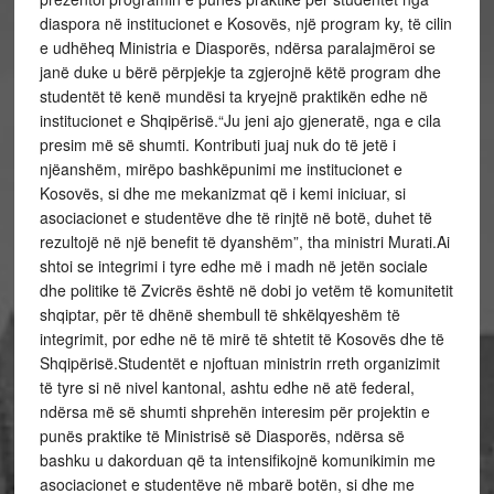
diaspora në institucionet e Kosovës, një program ky, të cilin
e udhëheq Ministria e Diasporës, ndërsa paralajmëroi se
janë duke u bërë përpjekje ta zgjerojnë këtë program dhe
studentët të kenë mundësi ta kryejnë praktikën edhe në
institucionet e Shqipërisë.“Ju jeni ajo gjeneratë, nga e cila
presim më së shumti. Kontributi juaj nuk do të jetë i
njëanshëm, mirëpo bashkëpunimi me institucionet e
Kosovës, si dhe me mekanizmat që i kemi iniciuar, si
asociacionet e studentëve dhe të rinjtë në botë, duhet të
rezultojë në një benefit të dyanshëm”, tha ministri Murati.Ai
shtoi se integrimi i tyre edhe më i madh në jetën sociale
dhe politike të Zvicrës është në dobi jo vetëm të komunitetit
shqiptar, për të dhënë shembull të shkëlqyeshëm të
integrimit, por edhe në të mirë të shtetit të Kosovës dhe të
Shqipërisë.Studentët e njoftuan ministrin rreth organizimit
të tyre si në nivel kantonal, ashtu edhe në atë federal,
ndërsa më së shumti shprehën interesim për projektin e
punës praktike të Ministrisë së Diasporës, ndërsa së
bashku u dakorduan që ta intensifikojnë komunikimin me
asociacionet e studentëve në mbarë botën, si dhe me