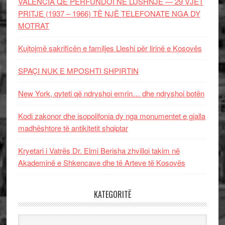
VALENCIA QË PËRFUNDOI NË LUSHNJE — 29 VJET
PRITJE (1937 – 1966) TË NJË TELEFONATE NGA DY
MOTRAT
Kujtojmë sakrificën e familjes Lleshi për lirinë e Kosovës
SPAÇI NUK E MPOSHTI SHPIRTIN
New York, qyteti që ndryshoi emrin… dhe ndryshoi botën
Kodi zakonor dhe isopolifonia dy nga monumentet e gjalla
madhështore të antikitetit shqiptar
Kryetari i Vatrës Dr. Elmi Berisha zhvilloi takim në
Akademinë e Shkencave dhe të Arteve të Kosovës
KATEGORITË
Kategoritë