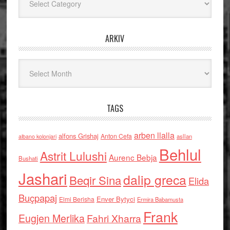
ARKIV
Arkiv
TAGS
arben llalla
alfons Grishaj
Anton Cefa
asllan
albano kolonjari
Behlul
Astrit Lulushi
Aurenc Bebja
Bushati
Jashari
dalip greca
Beqir Sina
Elida
Buçpapaj
Enver Bytyci
Elmi Berisha
Ermira Babamusta
Frank
Eugjen Merlika
Fahri Xharra