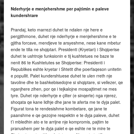
Nderhyrje e menjehershme per pajtimin e paleve
kundershtare
Prandaj, keto marrezi duhet te ndalen nje here e
pergjithmone, duhet nje nderhyrje e menjehershme e te
gjitha forcave, mendjeve te arsyeshme, nese kane mbetur
ende te tilla ne shqiptari. Presidenti (Kryetari) i Shqiperise
duhet te ushtroje funksionin e tij kushtetues ne baze te
nenit 86 te Kushtetutes se Shqiperise: Presidenti i
Republikes eshte kryetar i Shtetit dhe poerfaqeson unitetin
e popullit. Palet kundershtuese duhet te ulen rreth nje
tavoline dhe te bashkebisedojne si shqiptare, si vellezer, qe
nganjhere zihen, por qe i tejkalojne mospajtimet ne mes
tyre. Duhet nje nderhyrje e çilter (e sinqerte) nga njerez,
shoqata qe kane lidhje dhe jane te aferta me te dyja palet.
Figurat tona te rendesishme kombetare, qe jane te
paanshme e qe gezojne respektin e te dyja paleve, duhet
t’i mbledhin ato e te arrijne nje kompromis, pajtim te
pranushem per te dyja palet e qe eshte ne te mire te