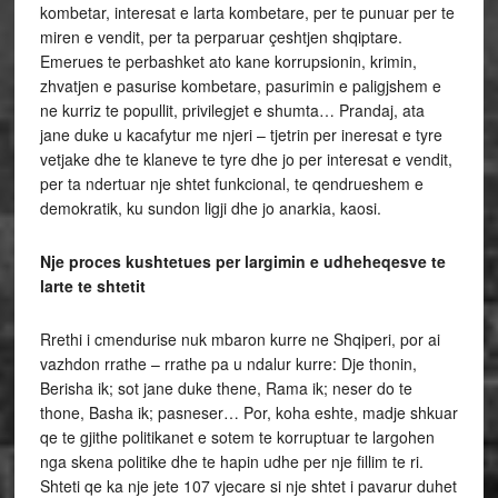
kombetar, interesat e larta kombetare, per te punuar per te
miren e vendit, per ta perparuar çeshtjen shqiptare.
Emerues te perbashket ato kane korrupsionin, krimin,
zhvatjen e pasurise kombetare, pasurimin e paligjshem e
ne kurriz te popullit, privilegjet e shumta… Prandaj, ata
jane duke u kacafytur me njeri – tjetrin per ineresat e tyre
vetjake dhe te klaneve te tyre dhe jo per interesat e vendit,
per ta ndertuar nje shtet funkcional, te qendrueshem e
demokratik, ku sundon ligji dhe jo anarkia, kaosi.
Nje proces kushtetues per largimin e udheheqesve te
larte te shtetit
Rrethi i cmendurise nuk mbaron kurre ne Shqiperi, por ai
vazhdon rrathe – rrathe pa u ndalur kurre: Dje thonin,
Berisha ik; sot jane duke thene, Rama ik; neser do te
thone, Basha ik; pasneser… Por, koha eshte, madje shkuar
qe te gjithe politikanet e sotem te korruptuar te largohen
nga skena politike dhe te hapin udhe per nje fillim te ri.
Shteti qe ka nje jete 107 vjecare si nje shtet i pavarur duhet