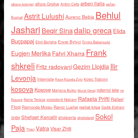
arben llalla
alfons Grishaj
Anton Cefa
asllan
albano kolonjari
Behlul
Astrit Lulushi
Aurenc Bebja
Bushati
Jashari
dalip greca
Beqir Sina
Elida
Buçpapaj
Enver Bytyci
Elmi Berisha
Ermira Babamusta
Frank
Eugjen Merlika
Fahri Xharra
shkreli
Ilir
Gezim Llojdia
Fritz radovani
Levonja
Interviste
Kolec Traboini
Keze Kozeta Zylo
kosova
Kosove
nderroi jete
Marjana Bulku
ne
Murat Gecaj
Rafaela Prifti
Rafael
Nene Tereza
Kosove
presidenti Nishani
Floqi
Raimonda Moisiu
Ramiz Lushaj
reshat kripa
Sadik Elshani
Sokol
Shefqet Kercelli
shqiperia
shqiptaret
SHBA
Paja
Vatra
Visar Zhiti
Thaci