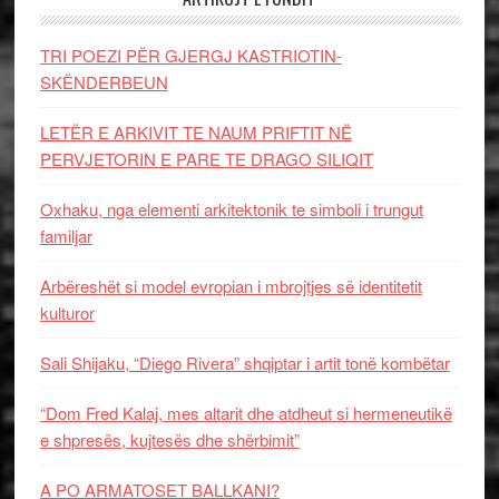
TRI POEZI PËR GJERGJ KASTRIOTIN-
SKËNDERBEUN
LETËR E ARKIVIT TE NAUM PRIFTIT NË
PERVJETORIN E PARE TE DRAGO SILIQIT
Oxhaku, nga elementi arkitektonik te simboli i trungut
familjar
Arbëreshët si model evropian i mbrojtjes së identitetit
kulturor
Sali Shijaku, “Diego Rivera” shqiptar i artit tonë kombëtar
“Dom Fred Kalaj, mes altarit dhe atdheut si hermeneutikë
e shpresës, kujtesës dhe shërbimit”
A PO ARMATOSET BALLKANI?