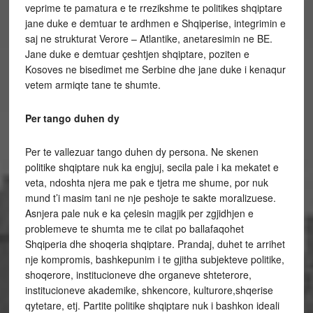
veprime te pamatura e te rrezikshme te politikes shqiptare
jane duke e demtuar te ardhmen e Shqiperise, integrimin e
saj ne strukturat Verore – Atlantike, anetaresimin ne BE.
Jane duke e demtuar çeshtjen shqiptare, poziten e
Kosoves ne bisedimet me Serbine dhe jane duke i kenaqur
vetem armiqte tane te shumte.
Per tango duhen dy
Per te vallezuar tango duhen dy persona. Ne skenen
politike shqiptare nuk ka engjuj, secila pale i ka mekatet e
veta, ndoshta njera me pak e tjetra me shume, por nuk
mund t’i masim tani ne nje peshoje te sakte moralizuese.
Asnjera pale nuk e ka çelesin magjik per zgjidhjen e
problemeve te shumta me te cilat po ballafaqohet
Shqiperia dhe shoqeria shqiptare. Prandaj, duhet te arrihet
nje kompromis, bashkepunim i te gjitha subjekteve politike,
shoqerore, institucioneve dhe organeve shteterore,
institucioneve akademike, shkencore, kulturore,shqerise
qytetare, etj. Partite politike shqiptare nuk i bashkon ideali