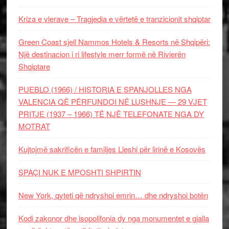
Kriza e vlerave – Tragjedia e vërtetë e tranzicionit shqiptar
Green Coast sjell Nammos Hotels & Resorts në Shqipëri:
Një destinacion i ri lifestyle merr formë në Rivierën
Shqiptare
PUEBLO (1966) / HISTORIA E SPANJOLLES NGA
VALENCIA QË PËRFUNDOI NË LUSHNJE — 29 VJET
PRITJE (1937 – 1966) TË NJË TELEFONATE NGA DY
MOTRAT
Kujtojmë sakrificën e familjes Lleshi për lirinë e Kosovës
SPAÇI NUK E MPOSHTI SHPIRTIN
New York, qyteti që ndryshoi emrin… dhe ndryshoi botën
Kodi zakonor dhe isopolifonia dy nga monumentet e gjalla