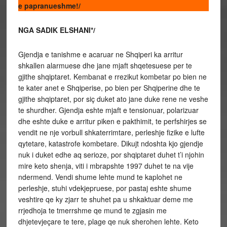
e papranueshme!/
NGA SADIK ELSHANI*/
Gjendja e tanishme e acaruar ne Shqiperi ka arritur
shkallen alarmuese dhe jane mjaft shqetesuese per te
gjithe shqiptaret. Kembanat e rrezikut kombetar po bien ne
te kater anet e Shqiperise, po bien per Shqiperine dhe te
gjithe shqiptaret, por siç duket ato jane duke rene ne veshe
te shurdher. Gjendja eshte mjaft e tensionuar, polarizuar
dhe eshte duke e arritur piken e pakthimit, te perfshirjes se
vendit ne nje vorbull shkaterrimtare, perleshje fizike e lufte
qytetare, katastrofe kombetare. Dikujt ndoshta kjo gjendje
nuk i duket edhe aq serioze, por shqiptaret duhet t’i njohin
mire keto shenja, viti i mbrapshte 1997 duhet te na vije
ndermend. Vendi shume lehte mund te kaplohet ne
perleshje, stuhi vdekjepruese, por pastaj eshte shume
veshtire qe ky zjarr te shuhet pa u shkaktuar deme me
rrjedhoja te tmerrshme qe mund te zgjasin me
dhjetevjeçare te tere, plage qe nuk sherohen lehte. Keto