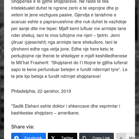
Shqiperise e te gjithe shqiptareve. Ne raste te tilla
intelektualet duhet te ngrene zerin e te veprojne dhe jo
vetem te jene vezhgues pasive. Gjendja e tanishme e
acaruar eshte e papranueshme dhe nuk duhet te vazhdoje
per asnje dite me teper. Mjaft kemi luftuar me armiqte tane
nder shekuj, tani te mos luftojme me njeri – tjetrin. Jemi
çliruar (pjeserisht) nga armiqte tane shekullore, tani te
çlirohemi edhe nga vetja jone. Edhe nje here ketu te
perkujtojme nje thenie te shkelqyer e mjaft keshilledhenese
te Mit’hat Frasherit: “Shqiptaret do t’i fitojne te gjitha lufterat
sapo te kene perfunduar betejen e fundit ndermjet tyre”. Le
te jete kjo beteja e fundit ndrmjet shqiptareve!
Philadelphia, 22 qershor, 2019
*Sadik Elshani eshte doktor i shkencave dhe veprimtar i
bashkesise shqiptaro – amerikane.
Share via:
Facebook
Twitter
Copy Link
More