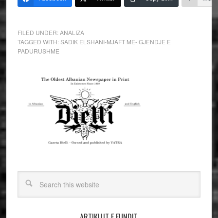
FILED UNDER:
ANALIZA
TAGGED WITH:
SADIK ELSHANI-MJAFT ME- GJENDJE E
PADURUSHME
ARTIKUJT E FUNDIT