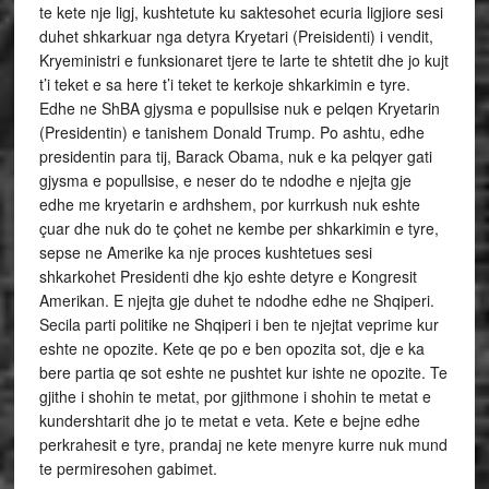
te kete nje ligj, kushtetute ku saktesohet ecuria ligjiore sesi
duhet shkarkuar nga detyra Kryetari (Preisidenti) i vendit,
Kryeministri e funksionaret tjere te larte te shtetit dhe jo kujt
t’i teket e sa here t’i teket te kerkoje shkarkimin e tyre.
Edhe ne ShBA gjysma e popullsise nuk e pelqen Kryetarin
(Presidentin) e tanishem Donald Trump. Po ashtu, edhe
presidentin para tij, Barack Obama, nuk e ka pelqyer gati
gjysma e popullsise, e neser do te ndodhe e njejta gje
edhe me kryetarin e ardhshem, por kurrkush nuk eshte
çuar dhe nuk do te çohet ne kembe per shkarkimin e tyre,
sepse ne Amerike ka nje proces kushtetues sesi
shkarkohet Presidenti dhe kjo eshte detyre e Kongresit
Amerikan. E njejta gje duhet te ndodhe edhe ne Shqiperi.
Secila parti politike ne Shqiperi i ben te njejtat veprime kur
eshte ne opozite. Kete qe po e ben opozita sot, dje e ka
bere partia qe sot eshte ne pushtet kur ishte ne opozite. Te
gjithe i shohin te metat, por gjithmone i shohin te metat e
kundershtarit dhe jo te metat e veta. Kete e bejne edhe
perkrahesit e tyre, prandaj ne kete menyre kurre nuk mund
te permiresohen gabimet.