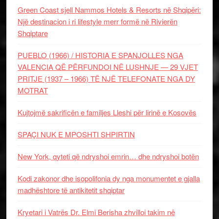
Green Coast sjell Nammos Hotels & Resorts në Shqipëri:
Një destinacion i ri lifestyle merr formë në Rivierën
Shqiptare
PUEBLO (1966) / HISTORIA E SPANJOLLES NGA
VALENCIA QË PËRFUNDOI NË LUSHNJE — 29 VJET
PRITJE (1937 – 1966) TË NJË TELEFONATE NGA DY
MOTRAT
Kujtojmë sakrificën e familjes Lleshi për lirinë e Kosovës
SPAÇI NUK E MPOSHTI SHPIRTIN
New York, qyteti që ndryshoi emrin… dhe ndryshoi botën
Kodi zakonor dhe isopolifonia dy nga monumentet e gjalla
madhështore të antikitetit shqiptar
Kryetari i Vatrës Dr. Elmi Berisha zhvilloi takim në