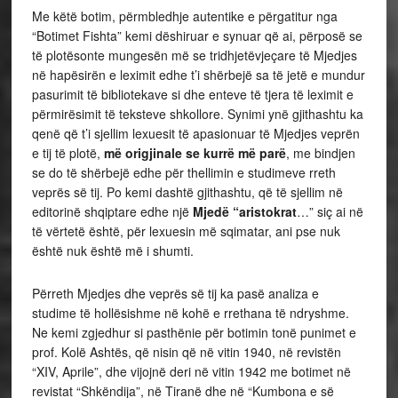
Me këtë botim, përmbledhje autentike e përgatitur nga
“Botimet Fishta” kemi dëshiruar e synuar që ai, përposë se
të plotësonte mungesën më se tridhjetëvjeçare të Mjedjes
në hapësirën e leximit edhe t’i shërbejë sa të jetë e mundur
pasurimit të bibliotekave si dhe enteve të tjera të leximit e
përmirësimit të teksteve shkollore. Synimi ynë gjithashtu ka
qenë që t’i sjellim lexuesit të apasionuar të Mjedjes veprën
e tij të plotë,
më origjinale se kurrë më parë
, me bindjen
se do të shërbejë edhe për thellimin e studimeve rreth
veprës së tij. Po kemi dashtë gjithashtu, që të sjellim në
editorinë shqiptare edhe një
Mjedë “aristokrat
…” siç ai në
të vërtetë është, për lexuesin më sqimatar, ani pse nuk
është nuk është më i shumti.
Përreth Mjedjes dhe veprës së tij ka pasë analiza e
studime të hollësishme në kohë e rrethana të ndryshme.
Ne kemi zgjedhur si pasthënie për botimin tonë punimet e
prof. Kolë Ashtës, që nisin që në vitin 1940, në revistën
“XIV, Aprile”, dhe vijojnë deri në vitin 1942 me botimet në
revistat “Shkëndija”, në Tiranë dhe në “Kumbona e së