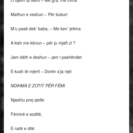
O djelm qi delni – Me gra, me trima
Mathun e veshun – Për bukuri
M’u pasë dek’ baba, – Me ken’ jetima
A kish me kênun – për ju mjaft zi ?
Jam dáth e deshun – jam i pashëndet
E kush të mjerit – Dorën s’ja njet
NDIHMA E ZOTIT PËR FËMI
Njashtu prej qielle
Fëminë e soditë,
E natë e ditë