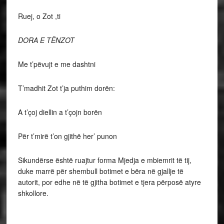
Ruej, o Zot ,ti
DORA E TËNZOT
Me t’pëvujt e me dashtni
T’madhit Zot t’ja puthim dorën:
A t’çoj diellin a t’çojn borën
Për t’mirë t’on gjithë her’ punon
Sikundërse është ruajtur forma Mjedja e mbiemrit të tij,
duke marrë për shembull botimet e bëra në gjallje të
autorit, por edhe në të gjitha botimet e tjera përposë atyre
shkollore.