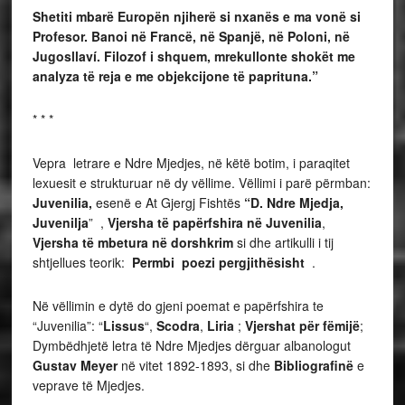
Shetiti mbarë Europën njiherë si nxanës e ma vonë si
Profesor. Banoi në Francë, në Spanjë, në Poloni, në
Jugosllaví. Filozof i shquem, mrekullonte shokët me
analyza të reja e me objekcijone të paprituna.”
* * *
Vepra letrare e Ndre Mjedjes, në këtë botim, i paraqitet
lexuesit e strukturuar në dy vëllime. Vëllimi i parë përmban:
Juvenilia,
esenë e At Gjergj Fishtës
“D. Ndre Mjedja,
Juvenilja
” ,
Vjersha të papërfshira në Juvenilia
,
Vjersha të mbetura në dorshkrim
si dhe artikulli i tij
shtjellues teorik:
Permbi poezi pergjithësisht
.
Në vëllimin e dytë do gjeni poemat e papërfshira te
“Juvenilia”: “
Lissus
“,
Scodra
,
Liria
;
Vjershat për fëmijë
;
Dymbëdhjetë letra të Ndre Mjedjes dërguar albanologut
Gustav Meyer
në vitet 1892-1893, si dhe
Bibliografinë
e
veprave të Mjedjes.