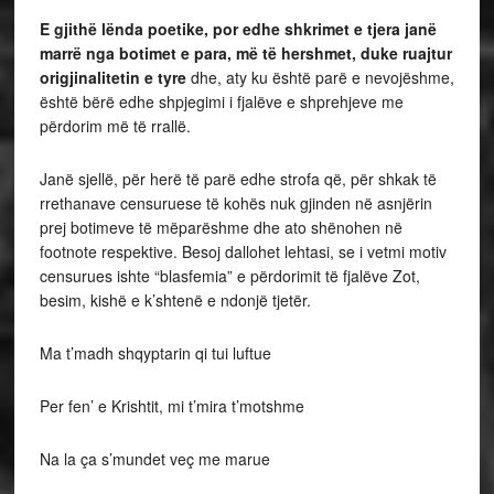
E gjithë lënda poetike, por edhe shkrimet e tjera janë
marrë nga botimet e para, më të hershmet, duke ruajtur
origjinalitetin e tyre
dhe, aty ku është parë e nevojëshme,
është bërë edhe shpjegimi i fjalëve e shprehjeve me
përdorim më të rrallë.
Janë sjellë, për herë të parë edhe strofa që, për shkak të
rrethanave censuruese të kohës nuk gjinden në asnjërin
prej botimeve të mëparëshme dhe ato shënohen në
footnote respektive. Besoj dallohet lehtasi, se i vetmi motiv
censurues ishte “blasfemia” e përdorimit të fjalëve Zot,
besim, kishë e k’shtenë e ndonjë tjetër.
Ma t’madh shqyptarin qi tui luftue
Per fen’ e Krishtit, mi t’mira t’motshme
Na la ça s’mundet veç me marue