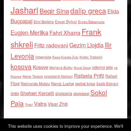
Jashari
dalip greca
Beqir Sina
Elida
Buçpapaj
Enver Bytyci
Elmi Berisha
Ermira Babamusta
Frank
Eugjen Merlika
Fahri Xharra
shkreli
Ilir
Gezim Llojdia
Fritz radovani
Levonja
Interviste
Kolec Traboini
Keze Kozeta Zylo
kosova
Kosove
nderroi jete
Marjana Bulku
ne
Murat Gecaj
Rafaela Prifti
Rafael
Nene Tereza
Kosove
presidenti Nishani
Floqi
Raimonda Moisiu
Ramiz Lushaj
reshat kripa
Sadik Elshani
Sokol
Shefqet Kercelli
shqiperia
shqiptaret
SHBA
Paja
Vatra
Visar Zhiti
Thaci
This website uses cookies to improve your experience. We'll