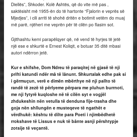
Diellës”, Shkoder. Kolë Ashtës, që do vite më pas ,
saktësisht më 1955-ën do të hartonte “Fjalorin e veprës së
Mjedjes”, i cili arriti të shohë dritën e botimit vetëm do muaj
më parë, njëheri me veprën për të cilën po flasim sot.
Gjithashtu kemi parapëlqyer që, në vend të hyrjes të jetë
një ese e shkurtë e Ernest Koliqit, e botuar 35 ditë mbasi
autori ndërron jetë.
Kur e shifshe, Dom Ndreu të paraqitej në gjasë të nji
prifti katundi ndër mâ të lânunt. Shkurtalak edhe pak si
i gërmuçun, verë e dimën mbërthye në nji pallto të
randë të zezë të përlyeme përpara me pluhun burrnoti,
me nji fytyrë kuqloshe në të cilën syt e vogjël
zhdukeshin nën vetulla të denduna fije-trasha dhe
goja nën shllungën e musteqeve të ngathët e
vërdhukë: kështu të dilte para Poeti i njimbëdhetë
rrokshave të Lissus e nuk të bânte asnji përshtypje
zotsije të veçantë.