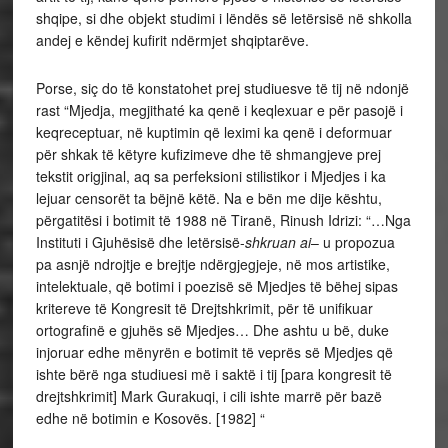
shqipe, si dhe objekt studimi i lëndës së letërsisë në shkolla
andej e këndej kufirit ndërmjet shqiptarëve.
Porse, siç do të konstatohet prej studiuesve të tij në ndonjë
rast “Mjedja, megjithaté ka qenë i keqlexuar e për pasojë i
keqreceptuar, në kuptimin që leximi ka qenë i deformuar
për shkak të këtyre kufizimeve dhe të shmangjeve prej
tekstit origjinal, aq sa perfeksioni stilistikor i Mjedjes i ka
lejuar censorët ta bëjnë këtë. Na e bën me dije kështu,
përgatitësi i botimit të 1988 në Tiranë, Rinush Idrizi: “…Nga
Instituti i Gjuhësisë dhe letërsisë-
shkruan ai
– u propozua
pa asnjë ndrojtje e brejtje ndërgjegjeje, në mos artistike,
intelektuale, që botimi i poezisë së Mjedjes të bëhej sipas
kritereve të Kongresit të Drejtshkrimit, për të unifikuar
ortografinë e gjuhës së Mjedjes… Dhe ashtu u bë, duke
injoruar edhe mënyrën e botimit të veprës së Mjedjes që
ishte bërë nga studiuesi më i saktë i tij [para kongresit të
drejtshkrimit] Mark Gurakuqi, i cili ishte marrë për bazë
edhe në botimin e Kosovës. [1982] “