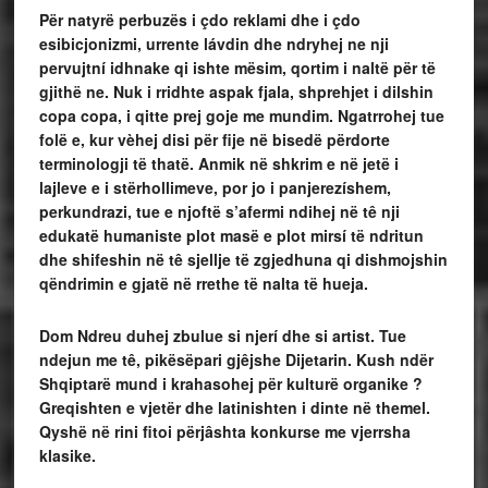
Për natyrë perbuzës i çdo reklami dhe i çdo
esibicjonizmi, urrente lávdin dhe ndryhej ne nji
pervujtní idhnake qi ishte mësim, qortim i naltë për të
gjithë ne. Nuk i rridhte aspak fjala, shprehjet i dilshin
copa copa, i qitte prej goje me mundim. Ngatrrohej tue
folë e, kur vèhej disi për fije në bisedë përdorte
terminologji të thatë. Anmik në shkrim e në jetë i
lajleve e i stërhollimeve, por jo i panjerezíshem,
perkundrazi, tue e njoftë s’afermi ndihej në tê nji
edukatë humaniste plot masë e plot mirsí të ndritun
dhe shifeshin në tê sjellje të zgjedhuna qi dishmojshin
qëndrimin e gjatë në rrethe të nalta të hueja.
Dom Ndreu duhej zbulue si njerí dhe si artist. Tue
ndejun me tê, pikësëpari gjêjshe Dijetarin. Kush ndër
Shqiptarë mund i krahasohej për kulturë organike ?
Greqishten e vjetër dhe latinishten i dinte në themel.
Qyshë në rini fitoi përjâshta konkurse me vjerrsha
klasike.