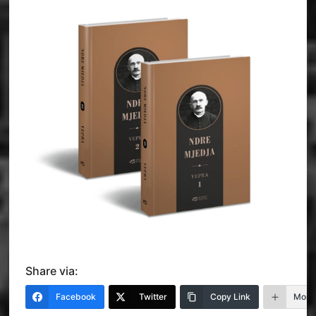
Share via:
Facebook
Twitter
Copy Link
More