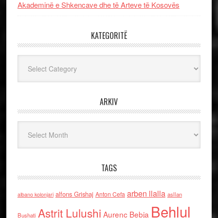
Akademinë e Shkencave dhe të Arteve të Kosovës
KATEGORITË
Kategoritë
ARKIV
Arkiv
TAGS
arben llalla
alfons Grishaj
Anton Cefa
asllan
albano kolonjari
Behlul
Astrit Lulushi
Aurenc Bebja
Bushati