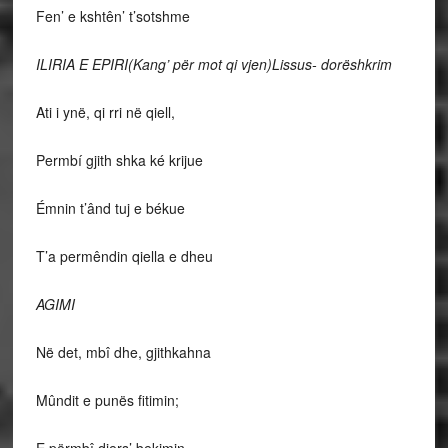
Fen’ e kshtên’ t’sotshme
ILIRIA E EPIRI(Kang’ për mot qi vjen)Lissus- dorëshkrim
Ati i ynë, qi rri në qiell,
Permbí gjith shka ké krijue
Émnin t’ând tuj e békue
T’a permêndin qiella e dheu
AGIMI
Në det, mbî dhe, gjithkahna
Mûndit e punës fitimin;