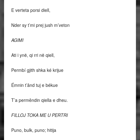
E verteta porsi diell,
Nder sy t’mi prej jush m’veton
AGIMI
Ati i ynë, qi rri në qiell,
Permbí gjith shka ké krijue
Émnin t’ând tuj e békue
T’a permêndin qiella e dheu.
FILLOJ TOKA ME U PERTRI
Puno, bulk, puno; hitija