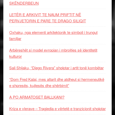
SKËNDERBEUN
LETËR E ARKIVIT TE NAUM PRIFTIT NË
PERVJETORIN E PARE TE DRAGO SILIQIT
Oxhaku, nga elementi arkitektonik te simboli i trungut
familjar
Arbëreshët si model evropian i mbrojtjes së identitetit
kulturor
Sali Shijaku, “Diego Rivera” shqiptar i artit tonë kombëtar
“Dom Fred Kalaj, mes altarit dhe atdheut si hermeneutikë
e shpresës, kujtesës dhe shërbimit”
A PO ARMATOSET BALLKANI?
Kriza e vlerave – Tragjedia e vërtetë e tranzicionit shqiptar