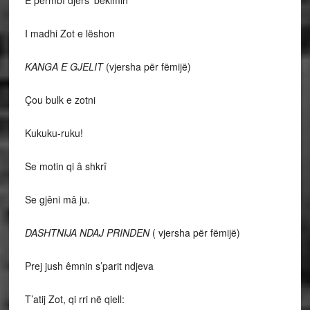
E përmbî djers’ bekimin
I madhi Zot e lëshon
KANGA E GJELIT
(vjersha për fëmijë)
Çou bulk e zotni
Kukuku-ruku!
Se motin qi â shkrî
Se gjêni mâ ju.
DASHTNIJA NDAJ PRINDEN
( vjersha për fëmijë)
Prej jush êmnin s’parit ndjeva
T’atij Zot, qi rri në qiell: