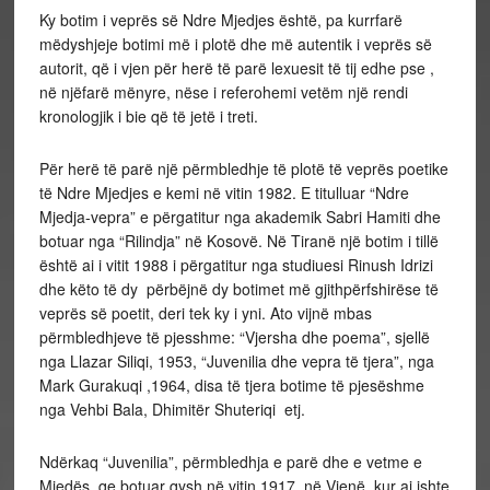
Ky botim i veprës së Ndre Mjedjes është, pa kurrfarë
mëdyshjeje botimi më i plotë dhe më autentik i veprës së
autorit, që i vjen për herë të parë lexuesit të tij edhe pse ,
në njëfarë mënyre, nëse i referohemi vetëm një rendi
kronologjik i bie që të jetë i treti.
Për herë të parë një përmbledhje të plotë të veprës poetike
të Ndre Mjedjes e kemi në vitin 1982. E titulluar “Ndre
Mjedja-vepra” e përgatitur nga akademik Sabri Hamiti dhe
botuar nga “Rilindja” në Kosovë. Në Tiranë një botim i tillë
është ai i vitit 1988 i përgatitur nga studiuesi Rinush Idrizi
dhe këto të dy përbëjnë dy botimet më gjithpërfshirëse të
veprës së poetit, deri tek ky i yni. Ato vijnë mbas
përmbledhjeve të pjesshme: “Vjersha dhe poema”, sjellë
nga Llazar Siliqi, 1953, “Juvenilia dhe vepra të tjera”, nga
Mark Gurakuqi ,1964, disa të tjera botime të pjesëshme
nga Vehbi Bala, Dhimitër Shuteriqi etj.
Ndërkaq “Juvenilia”, përmbledhja e parë dhe e vetme e
Mjedës, qe botuar qysh në vitin 1917, në Vjenë, kur ai ishte