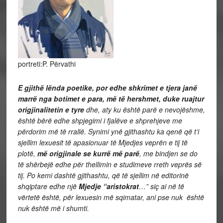
portreti:P. Përvathi
E gjithë lënda poetike, por edhe shkrimet e tjera janë
marrë nga botimet e para, më të hershmet, duke ruajtur
origjinalitetin e tyre
dhe, aty ku është parë e nevojëshme,
është bërë edhe shpjegimi i fjalëve e shprehjeve me
përdorim më të rrallë. Synimi ynë gjithashtu ka qenë që t’i
sjellim lexuesit të apasionuar të Mjedjes veprën e tij të
plotë,
më origjinale se kurrë më parë
, me bindjen se do
të shërbejë edhe për thellimin e studimeve rreth veprës së
tij. Po kemi dashtë gjithashtu,
që të sjellim në editorinë
shqiptare edhe një
Mjedje “aristokrat
…” siç ai në të
vërtetë është
, për lexuesin më sqimatar, ani pse nuk është
nuk është më i shumti.