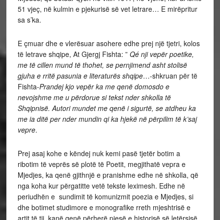
51 vjeç, në kulmin e pjekurisë së vet letrare… E mirëpritur
sa s’ka.
E çmuar dhe e vlerësuar asohere edhe prej një tjetri, kolos
të letrave shqipe, At Gjergj Fishta: ”
Qé nji vepër poetike,
me të cillen mund të thohet, se pernjimend asht stolisë
gjuha e rritë pasunia e literaturës shqipe
…-shkruan për të
Fishta-
Prandej kjo vepër ka me qenë domosdo e
nevojshme me u përdorue si tekst nder shkolla të
Shqipnisë. Autori mundet me qenë i sigurtë, se atdheu ka
me ia ditë per nder mundin qi ka hjekë në përpilim të k’saj
vepre
.
Prej asaj kohe e këndej nuk kemi pasë tjetër botim a
ribotim të veprës së plotë të Poetit, megjithatë vepra e
Mjedjes, ka qenë gjithnjë e pranishme edhe në shkolla, që
nga koha kur përgatitte vetë tekste leximesh. Edhe në
periudhën e sundimit të komunizmit poezia e Mjedjes, si
dhe botimet studimore e monografike rreth mjeshtrisë e
artit të tij, kanë qenë përherë pjesë e historisë së letërsisë