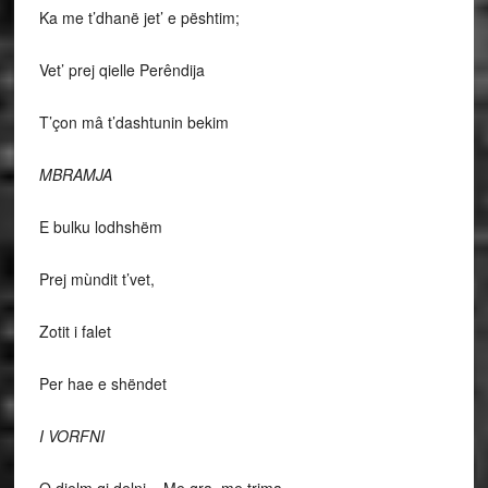
Ka me t’dhanë jet’ e pështim;
Vet’ prej qielle Perêndija
T’çon mâ t’dashtunin bekim
MBRAMJA
E bulku lodhshëm
Prej mùndit t’vet,
Zotit i falet
Per hae e shëndet
I VORFNI