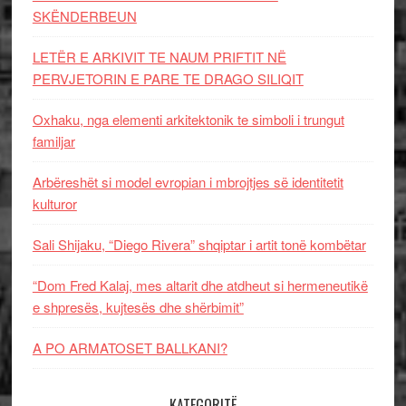
SKËNDERBEUN
LETËR E ARKIVIT TE NAUM PRIFTIT NË
PERVJETORIN E PARE TE DRAGO SILIQIT
Oxhaku, nga elementi arkitektonik te simboli i trungut
familjar
Arbëreshët si model evropian i mbrojtjes së identitetit
kulturor
Sali Shijaku, “Diego Rivera” shqiptar i artit tonë kombëtar
“Dom Fred Kalaj, mes altarit dhe atdheut si hermeneutikë
e shpresës, kujtesës dhe shërbimit”
A PO ARMATOSET BALLKANI?
KATEGORITË