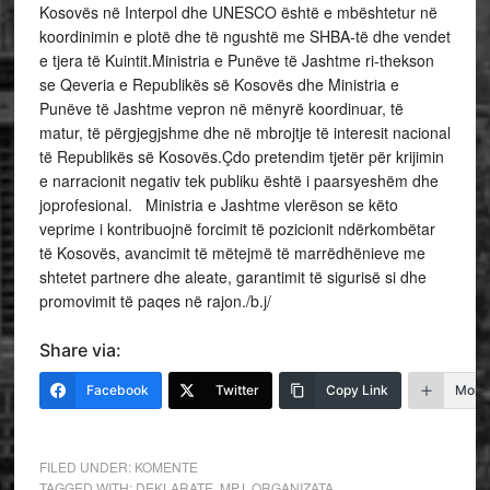
Kosovës në Interpol dhe UNESCO është e mbështetur në
koordinimin e plotë dhe të ngushtë me SHBA-të dhe vendet
e tjera të Kuintit.Ministria e Punëve të Jashtme ri-thekson
se Qeveria e Republikës së Kosovës dhe Ministria e
Punëve të Jashtme vepron në mënyrë koordinuar, të
matur, të përgjegjshme dhe në mbrojtje të interesit nacional
të Republikës së Kosovës.Çdo pretendim tjetër për krijimin
e narracionit negativ tek publiku është i paarsyeshëm dhe
joprofesional. Ministria e Jashtme vlerëson se këto
veprime i kontribuojnë forcimit të pozicionit ndërkombëtar
të Kosovës, avancimit të mëtejmë të marrëdhënieve me
shtetet partnere dhe aleate, garantimit të sigurisë si dhe
promovimit të paqes në rajon./b.j/
Share via:
Facebook
Twitter
Copy Link
More
FILED UNDER:
KOMENTE
TAGGED WITH:
DEKLARATE
,
MPJ
,
ORGANIZATA