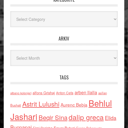
Kategoritë
ARKIV
Arkiv
TAGS
arben llalla
alfons Grishaj
Anton Cefa
asllan
albano kolonjari
Behlul
Astrit Lulushi
Aurenc Bebja
Bushati
Jashari
dalip greca
Beqir Sina
Elida
Buçpapaj
Enver Bytyci
Elmi Berisha