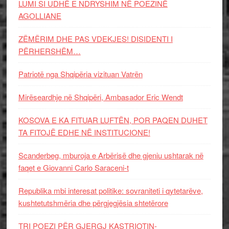
LUMI SI UDHË E NDRYSHIM NË POEZINË
AGOLLIANE
ZËMËRIM DHE PAS VDEKJES! DISIDENTI I
PËRHERSHËM…
Patriotë nga Shqipëria vizituan Vatrën
Mirëseardhje në Shqipëri, Ambasador Eric Wendt
KOSOVA E KA FITUAR LUFTËN, POR PAQEN DUHET
TA FITOJË EDHE NË INSTITUCIONE!
Scanderbeg, mburoja e Arbërisë dhe gjeniu ushtarak në
faqet e Giovanni Carlo Saraceni-t
Republika mbi interesat politike: sovraniteti i qytetarëve,
kushtetutshmëria dhe përgjegjësia shtetërore
TRI POEZI PËR GJERGJ KASTRIOTIN-