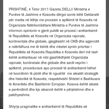
PRISHTINË, 4 Tetor 2017-Gazeta DIELLI/ Ministria e
Punëve të Jashtme e Kosovës dërgoi sonte këtë Deklaratë
për media në lidhje me procesin e aplikimit të Kosovës në
Organizata Ndërkombëtare:Ministria e Punëve të Jashtme
informon opinionin e gjerë publik se procesi i anëtarësimit
të Republikës së Kosovës në Organizata rajonale,
kontinentale dhe globale, gjegjësisht në OKB dhe agjencitë
e ndërlidhura me të është dhe mbetet synim prioritar i
Republikës së Kosovës.Republika e Kosovës deri më tash
është anëtarësuar në mbi gjashtëdhjetë Organizata
rajonale, kontinetale dhe globale dhe secili veprim i
aplikimit, procedurave apo procesit të anëtarësimit bëhet
në koordinim të plotë dhe të ngushtë me aleatët strategjik
dhe historikë të Kosovës, respektivisht Shtetet e Bashkuara
të Amerikës dhe Bashkimin Evropian. Kosova është aleate
e perëndimit dhe kjo aleancë është e përjetshme dhe e
pakthyeshme.
Shtyrja pragmatike e anëtarësimit të Republikës së