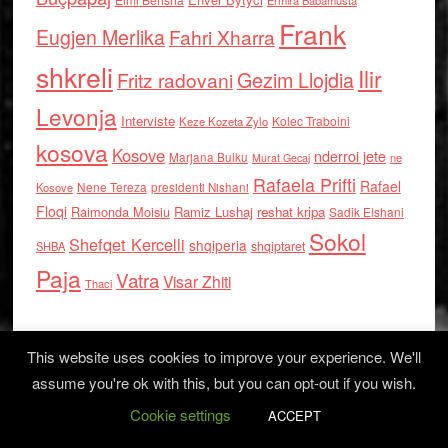
Ermira Babamusta
Frank
Eugjen Merlika
Fahri Xharra
shkreli
Ilir
Gezim Llojdia
Fritz radovani
Levonja
Interviste
Kolec Traboini
Keze Kozeta Zylo
kosova
Kosove
nderroi jete
Marjana Bulku
ne
Murat Gecaj
Rafaela Prifti
Rafael
Nene Tereza
Kosove
presidenti Nishani
Floqi
Raimonda Moisiu
Ramiz Lushaj
reshat kripa
Sadik Elshani
Sokol
Shefqet Kercelli
shqiperia
shqiptaret
SHBA
Paja
Vatra
Visar Zhiti
Thaci
This website uses cookies to improve your experience. We'll
assume you're ok with this, but you can opt-out if you wish.
Cookie settings
Log in
ACCEPT