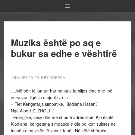
Muzika është po aq e
bukur sa edhe e vështirë
JANUARY 29, 2015
BY
DGRECA
….Më bën të lumtur harmonia e familjes time dhe më
nervozon ligësia e njerëzve…/
– Flet Këngëtarja simpatike, Klodiana Hasani/
Nga Albert Z. ZHOLI /
Energjike, sexy dhe me shumë adrenalinë. Kjo është
Klodiana, këngëtarja simpatike e cila po korr sukses në
fushën e muzikës të vendit tonë . Në këtë shërbim