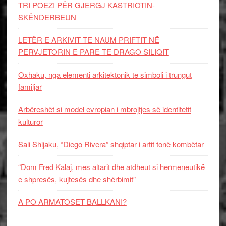
TRI POEZI PËR GJERGJ KASTRIOTIN-
SKËNDERBEUN
LETËR E ARKIVIT TE NAUM PRIFTIT NË
PERVJETORIN E PARE TE DRAGO SILIQIT
Oxhaku, nga elementi arkitektonik te simboli i trungut
familjar
Arbëreshët si model evropian i mbrojtjes së identitetit
kulturor
Sali Shijaku, “Diego Rivera” shqiptar i artit tonë kombëtar
“Dom Fred Kalaj, mes altarit dhe atdheut si hermeneutikë
e shpresës, kujtesës dhe shërbimit”
A PO ARMATOSET BALLKANI?