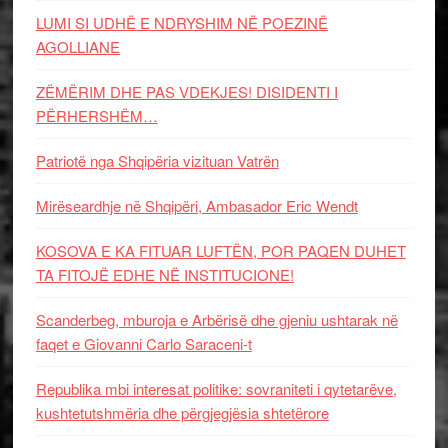
LUMI SI UDHË E NDRYSHIM NË POEZINË
AGOLLIANE
ZËMËRIM DHE PAS VDEKJES! DISIDENTI I
PËRHERSHËM…
Patriotë nga Shqipëria vizituan Vatrën
Mirëseardhje në Shqipëri, Ambasador Eric Wendt
KOSOVA E KA FITUAR LUFTËN, POR PAQEN DUHET
TA FITOJË EDHE NË INSTITUCIONE!
Scanderbeg, mburoja e Arbërisë dhe gjeniu ushtarak në
faqet e Giovanni Carlo Saraceni-t
Republika mbi interesat politike: sovraniteti i qytetarëve,
kushtetutshmëria dhe përgjegjësia shtetërore