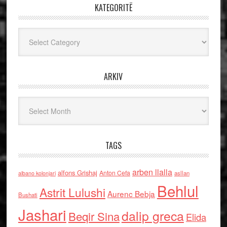
KATEGORITË
Kategoritë
ARKIV
Arkiv
TAGS
arben llalla
alfons Grishaj
Anton Cefa
asllan
albano kolonjari
Behlul
Astrit Lulushi
Aurenc Bebja
Bushati
Jashari
dalip greca
Beqir Sina
Elida