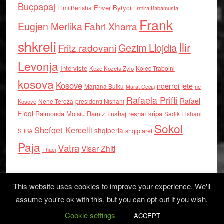
Buçpapaj
Enver Bytyci
Elmi Berisha
Ermira Babamusta
Frank
Eugjen Merlika
Fahri Xharra
shkreli
Ilir
Gezim Llojdia
Fritz radovani
Levonja
Interviste
Kolec Traboini
Keze Kozeta Zylo
kosova
Kosove
nderroi jete
Marjana Bulku
ne
Murat Gecaj
Rafaela Prifti
Rafael
Nene Tereza
Kosove
presidenti Nishani
Floqi
Raimonda Moisiu
Ramiz Lushaj
reshat kripa
Sadik Elshani
Sokol
Shefqet Kercelli
shqiperia
shqiptaret
SHBA
Paja
Vatra
Visar Zhiti
Thaci
This website uses cookies to improve your experience. We'll
assume you're ok with this, but you can opt-out if you wish.
Cookie settings
Log in
ACCEPT