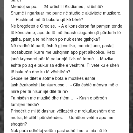
Mendoj se po. - 24-orëshi i Klodianes , si është?
Shumë i ngarkuar me pune në studio e aktivitete muzikore.
- Pushimet më të bukura që kë bërë?
Në bregdetet e Greqisë. - A e konsideron fat pamjen tënde
të këndshme, apo do të më thuash sloganin që përdorin të
gjitha, pamja të ndihmon po nuk është gjithçka?
Në rradhë të parë, është gjenetike, mendoj une, pastaj
mosabuzimi kurrë me ushqimin apo pijet alkoolike. Këto
janë kryesoret për të patur një fizik në formë. - Muzika
është po aq e bukur sa edhe e vështirë. Ti vetë ku e sheh
të bukurën dhe ku të vështirën?
Sepse në ditët e sotme bota e muzikës është
jashtëzakonisht konkurruese . - Cila është mënyra më e
mirë për të nisur një ditë të re?
Ta nisësh me muzikë dhe ritëm .. - Kush e përbën
familjen tënde?
Prindërit e mi të dashur, vëllezërit e mrekullueshëm dhe
motra, të cilët i përshëndes. - Udhëton vetëm apo me
shoqëri?
Nuk para udhëtoj vetëm pasi udhëtimet e mia në të