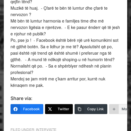
qejfin tënd?
Muzikë të huaj. - Çfarë te bën të lumtur dhe çfarë te
nervozon ?
Më bën të lumtur harmonia e familjes time dhe më
nervozon ligësia e njerëzve. - E ke pasur ënderr që të jesh
e njohur në publik?
Po, pse jo ! - Facebook është bërë një urë komunikimi sot
në gjithë botën. Sa e lidhur je me të? Apsolutisht që po,
pasi është një trend që është shumë i preferuar nga të
gjithë. - A mund të ndikojë shoping-u në humorin tënd?
Normalisht që po. - Sa e shpërblyer ndihesh në planin
profesional?
Mendoj se jam mirë me ç’kam arritur por, kurrë nuk
kënaqem me pak.
Share via:
Facebook
Twitter
Copy Link
More
FILED UNDER:
INTERVISTE