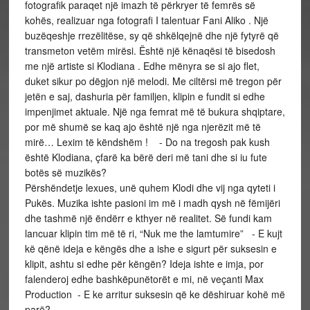
fotografik paraqet një imazh të përkryer të femrës së
kohës, realizuar nga fotografi I talentuar Fani Aliko . Një
buzëqeshje rrezëlitëse, sy që shkëlqejnë dhe një fytyrë që
transmeton vetëm mirësi. Është një kënaqësi të bisedosh
me një artiste si Klodiana . Edhe mënyra se si ajo flet,
duket sikur po dëgjon një melodi. Me ciltërsi më tregon për
jetën e saj, dashuria për familjen, klipin e fundit si edhe
impenjimet aktuale. Një nga femrat më të bukura shqiptare,
por më shumë se kaq ajo është një nga njerëzit më të
mirë… Lexim të këndshëm ! - Do na tregosh pak kush
është Klodiana, çfarë ka bërë deri më tani dhe si iu fute
botës së muzikës?
Përshëndetje lexues, unë quhem Klodi dhe vij nga qyteti i
Pukës. Muzika ishte pasioni im më i madh qysh në fëmijëri
dhe tashmë një ëndërr e kthyer në realitet. Së fundi kam
lancuar klipin tim më të ri, “Nuk me the lamtumire” - E kujt
kë qënë ideja e këngës dhe a ishe e sigurt për suksesin e
klipit, ashtu si edhe për këngën? Ideja ishte e imja, por
falenderoj edhe bashkëpunëtorët e mi, në veçanti Max
Production - E ke arritur suksesin që ke dëshiruar kohë më
parë?