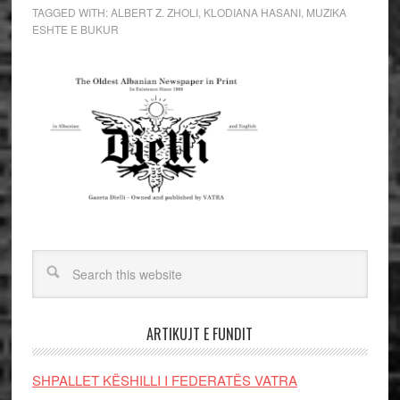
TAGGED WITH:
ALBERT Z. ZHOLI
,
KLODIANA HASANI
,
MUZIKA
ESHTE E BUKUR
ARTIKUJT E FUNDIT
SHPALLET KËSHILLI I FEDERATËS VATRA