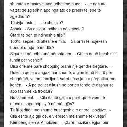
shumtën e rasteve janë udhëtime pune. - Je nga ato
vajzat që zgjedhin apo nga ato që presin të jenë të
zgjedhura?
Të dyja rastet. - Je xheloze?
Aspak. - Sa e sigurt ndihesh në vetvete?
Çfarë të bën të ndihesh e tillë?
100%, sepse i di aftësitë e mia. - Sa arrin të ndjekësh
trendet e reja të modës?
Sigurisht që edhe unë përshtatem. - Cili ka qenë harxhimi i
fundit për veshje?
Disa ditë më parë shopping pranë një qendre tregtare. -
Dukesh qe je e angazhuar shumë, a gjen kohë të lirë për
shoqërinë, veten, familjen? Varet nëse jam e përgatitur me
kohën. - A po troket dikush në portën tënde të dashurisë
apo tashmë ka trokitur?
No comment. - Cila është gjëja e parë që të vjen në
mendje sapo hap sytë në mëngjës?
Ta filloj ditën me shumë buzëqeshje e energji pozitive. -
Cila është ajo gjë që, e vlerëson më shumë tek vetja?
Këmbënguljen & Ambicien. - Çfarë muzike dëgjon për