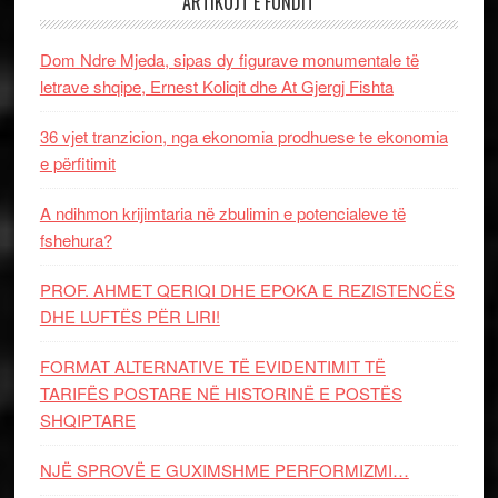
ARTIKUJT E FUNDIT
Dom Ndre Mjeda, sipas dy figurave monumentale të
letrave shqipe, Ernest Koliqit dhe At Gjergj Fishta
36 vjet tranzicion, nga ekonomia prodhuese te ekonomia
e përfitimit
A ndihmon krijimtaria në zbulimin e potencialeve të
fshehura?
PROF. AHMET QERIQI DHE EPOKA E REZISTENCЁS
DHE LUFTЁS PЁR LIRI!
FORMAT ALTERNATIVE TË EVIDENTIMIT TË
TARIFËS POSTARE NË HISTORINË E POSTËS
SHQIPTARE
NJË SPROVË E GUXIMSHME PERFORMIZMI…