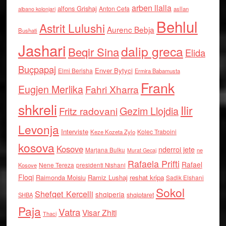
arben llalla
alfons Grishaj
Anton Cefa
asllan
albano kolonjari
Behlul
Astrit Lulushi
Aurenc Bebja
Bushati
Jashari
dalip greca
Beqir Sina
Elida
Buçpapaj
Enver Bytyci
Elmi Berisha
Ermira Babamusta
Frank
Eugjen Merlika
Fahri Xharra
shkreli
Ilir
Gezim Llojdia
Fritz radovani
Levonja
Interviste
Kolec Traboini
Keze Kozeta Zylo
kosova
Kosove
nderroi jete
Marjana Bulku
ne
Murat Gecaj
Rafaela Prifti
Rafael
Nene Tereza
Kosove
presidenti Nishani
Floqi
Raimonda Moisiu
Ramiz Lushaj
reshat kripa
Sadik Elshani
Sokol
Shefqet Kercelli
shqiperia
shqiptaret
SHBA
Paja
Vatra
Visar Zhiti
Thaci