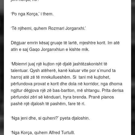
‘Po nga Korça,’ i them.
‘Të njihemi, quhem Rozmari Jorganxhi.’
Dëgjuar emrin kësaj gruaje të lartë, mjeshtre korit. Im atë
atin e saj Gaqo Jorganxhiun e kishte mik.
‘Mbiemri juaj një kujton një djalë jashtëzakonisht të
talentuar. Qysh atëherë, kanë kaluar vite por s’mund ta
harroj atë zë të mrekullueshëm. Si tani më kujtohet,
përfundova provat e korit dhe dola në korridor, nga dhoma
ngjitur dëgjova një zë bas-bariton, më shtangu. Prita derisa
përfundoi zëri së kënduari, hyra brenda. Pranë pianos
pashë një djalosh të pashëm, fare të ri.
‘Nga jeni dhe, si quheni?’ pyeta djaloshin.
‘Nga Korça, quhem Alfred Turtulli.