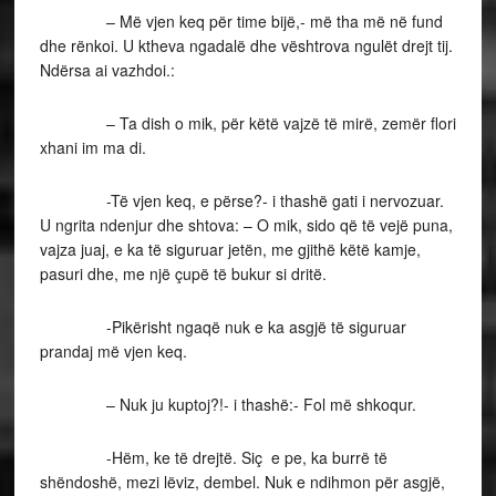
– Më vjen keq për time bijë,- më tha më në fund
dhe rënkoi. U ktheva ngadalë dhe vështrova ngulët drejt tij.
Ndërsa ai vazhdoi.:
– Ta dish o mik, për këtë vajzë të mirë, zemër flori
xhani im ma di.
-Të vjen keq, e përse?- i thashë gati i nervozuar.
U ngrita ndenjur dhe shtova: – O mik, sido që të vejë puna,
vajza juaj, e ka të siguruar jetën, me gjithë këtë kamje,
pasuri dhe, me një çupë të bukur si dritë.
-Pikërisht ngaqë nuk e ka asgjë të siguruar
prandaj më vjen keq.
– Nuk ju kuptoj?!- i thashë:- Fol më shkoqur.
-Hëm, ke të drejtë. Siç e pe, ka burrë të
shëndoshë, mezi lëviz, dembel. Nuk e ndihmon për asgjë,