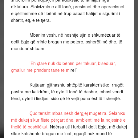
diktatura. Stoicizmin e atit tonë, presionet dhe operacionet
e qëllimshme që i bënë në trup babait hafijet e sigurimi i
shtetit, etj, e të tjera.
Mbanim vesh, në heshtje ujin e shkumëzuar të
detit Egje që rrihte bregun me potere, psherëtimë dhe, të
menduar shtuam:
’Eh çfarë nuk do bënim për takuar, biseduar,
çmallur me prindërit tanë të m
irë!’
Kujtuam gjithashtu shtëpitë karakteristike, rrugët
pastra me kalldrëm, të qytetit tonë të dashur, mbasi vendi
tënd, qyteti i lindjes, sido që të vejë puna është i shenjtë.
Çuditërisht mbas nesh dergjej mugëtira. Selaniku
më dukej sikur fliste përçart dhe, ambienti më la ndjesinë e
thellë të boshllëkut.
Ndërsa uji i turbull i detit Egje, më dukej
sikur kafshonte bregun me inat, ngaqë nuk mund të