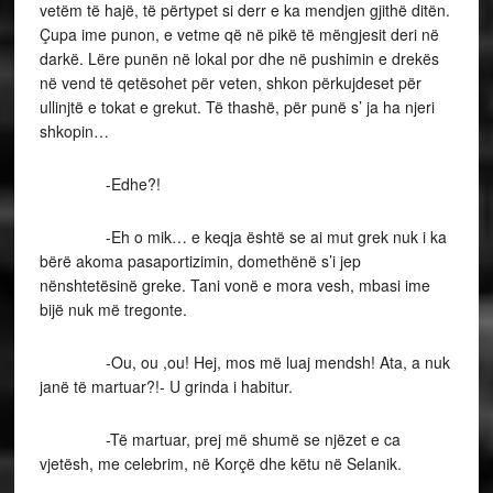
vetëm të hajë, të përtypet si derr e ka mendjen gjithë ditën.
Çupa ime punon, e vetme që në pikë të mëngjesit deri në
darkë. Lëre punën në lokal por dhe në pushimin e drekës
në vend të qetësohet për veten, shkon përkujdeset për
ullinjtë e tokat e grekut. Të thashë, për punë s’ ja ha njeri
shkopin…
-Edhe?!
-Eh o mik… e keqja është se ai mut grek nuk i ka
bërë akoma pasaportizimin, domethënë s’i jep
nënshtetësinë greke. Tani vonë e mora vesh, mbasi ime
bijë nuk më tregonte.
-Ou, ou ,ou! Hej, mos më luaj mendsh! Ata, a nuk
janë të martuar?!- U grinda i habitur.
-Të martuar, prej më shumë se njëzet e ca
vjetësh, me celebrim, në Korçë dhe këtu në Selanik.