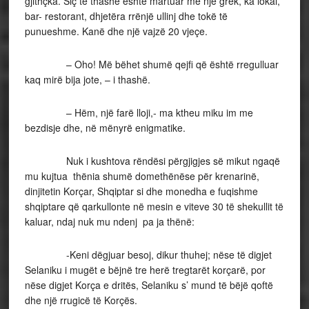
gjithçka. Siç të thashë është martuar me një grek, ka lokal,
bar- restorant, dhjetëra rrënjë ullinj dhe tokë të
punueshme. Kanë dhe një vajzë 20 vjeçe.
– Oho! Më bëhet shumë qejfi që është rregulluar
kaq mirë bija jote, – i thashë.
– Hëm, një farë lloji,- ma ktheu miku im me
bezdisje dhe, në mënyrë enigmatike.
Nuk i kushtova rëndësi përgjigjes së mikut ngaqë
mu kujtua thënia shumë domethënëse për krenarinë,
dinjitetin Korçar, Shqiptar si dhe monedha e fuqishme
shqiptare që qarkullonte në mesin e viteve 30 të shekullit të
kaluar, ndaj nuk mu ndenj pa ja thënë:
-Keni dëgjuar besoj, dikur thuhej; nëse të digjet
Selaniku i mugët e bëjnë tre herë tregtarët korçarë, por
nëse digjet Korça e dritës, Selaniku s’ mund të bëjë qoftë
dhe një rrugicë të Korçës.