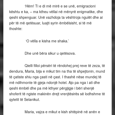
‘Hëm! Ti e di më mirë e se unë, emigracioni
kështu e ka, – ma ktheu vëllai në mënyrë enigmatike, dhe
qeshi shpenguar. Unë vazhdoja ta vështroja ngulët dhe ai
për të më qetësuar, luajti syrin ëmbëlsisht, si të më
thoshte:
‘O vëlla e kisha me shaka.’
Dhe unë bëra sikur u qetësova.
Qielli filloi përsëri të rëndohej prej reve të zeza, të
dendura, Maria, bija e mikut tim na tha të shpejtonin, mund
të çatiste shiu nga çasti në çast. I thashë nëse mundej të
më ndihmonte të gjeja ndonjë hotel. Ajo pa nga i ati dhe
qeshi ëmbël dhe pa më kthyer përgjigje i bëri shenjë
shoferit të ngiste makinën drejt vrenjtësirës së lodhshme të
qytetit të Selanikut.
Maria, vajza e mikut e kish shtëpinë në anën e