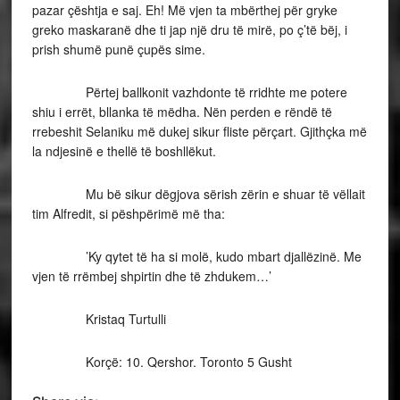
pazar çështja e saj. Eh! Më vjen ta mbërthej për gryke
greko maskaranë dhe ti jap një dru të mirë, po ç’të bëj, i
prish shumë punë çupës sime.
Përtej ballkonit vazhdonte të rridhte me potere
shiu i errët, bllanka të mëdha. Nën perden e rëndë të
rrebeshit Selaniku më dukej sikur fliste përçart. Gjithçka më
la ndjesinë e thellë të boshllëkut.
Mu bë sikur dëgjova sërish zërin e shuar të vëllait
tim Alfredit, si pëshpërimë më tha:
’Ky qytet të ha si molë, kudo mbart djallëzinë. Me
vjen të rrëmbej shpirtin dhe të zhdukem…’
Kristaq Turtulli
Korçë: 10. Qershor. Toronto 5 Gusht