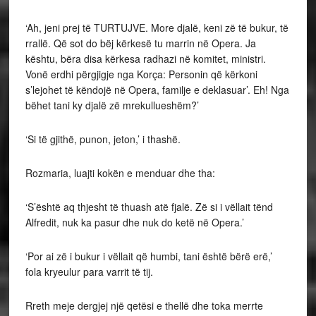
‘Ah, jeni prej të TURTUJVE. More djalë, keni zë të bukur, të
rrallë. Që sot do bëj kërkesë tu marrin në Opera. Ja
kështu, bëra disa kërkesa radhazi në komitet, ministri.
Vonë erdhi përgjigje nga Korça: Personin që kërkoni
s’lejohet të këndojë në Opera, familje e deklasuar’. Eh! Nga
bëhet tani ky djalë zë mrekullueshëm?’
‘Si të gjithë, punon, jeton,’ i thashë.
Rozmaria, luajti kokën e menduar dhe tha:
‘S’është aq thjesht të thuash atë fjalë. Zë si i vëllait tënd
Alfredit, nuk ka pasur dhe nuk do ketë në Opera.’
‘Por ai zë i bukur i vëllait që humbi, tani është bërë erë,’
fola kryeulur para varrit të tij.
Rreth meje dergjej një qetësi e thellë dhe toka merrte