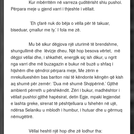
Kur mbërritëm në varreza çuditërisht shiu pushoi.
Përpara meje u gjend varri i thjeshte i vëllait.
’Eh çfarë nuk do bëja o vëlla për të takuar,
biseduar, çmallur me ty.’ I fola me zë.
Mu bë sikur dëgjova një uturimë të brendshme,
shungullimë dhe lëvizje dheu. Një hop besova vërtet, më
dëgjoi vëllai dhe, i shkathët, energjik siç ish dikur, u ngrit
nga varri dhe më buzagazin e bukur në buzë u shfaq i
hijshëm dhe qëndroi përpara meje, Me zërin e
mrekullueshëm bas bariton nisi të këndonte këngën që kish
aq shumë për zemër: ’Dua më shumë Shqipërinë.’ Gjithë
ambienti përreth u përshkëndit. Zëri i bukur, madhështor i
vëllait pushtoi gjithë hapësirat, detin Egje, mpaki legjendat
e lashta greke, sirenat të pështjelluara u fshehën në ujë,
ndërsa Selaniku u mblodh i humbur, i hutuar dhe u gërmuq
nëmugëtirë.
Vëllai heshti një hop dhe zë lodhur tha: