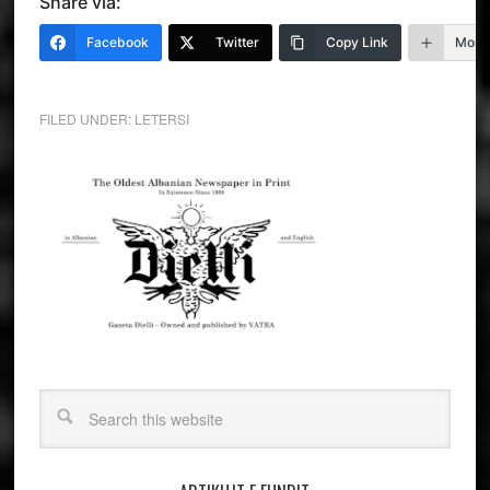
Share via:
Facebook
Twitter
Copy Link
More
FILED UNDER:
LETERSI