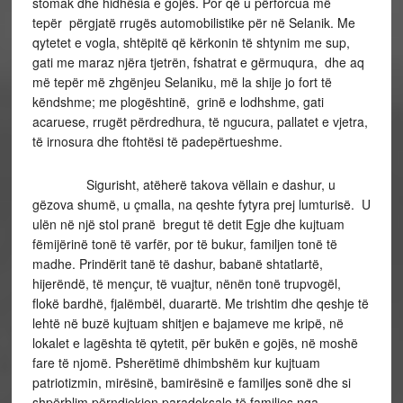
stomak dhe hidhësia e gojës. Por që u përforcua më
tepër përgjatë rrugës automobilistike për në Selanik. Me
qytetet e vogla, shtëpitë që kërkonin të shtynim me sup,
gati me maraz njëra tjetrën, fshatrat e gërmuqura, dhe aq
më tepër më zhgënjeu Selaniku, më la shije jo fort të
këndshme; me plogështinë, grinë e lodhshme, gati
acaruese, rrugët përdredhura, të ngucura, pallatet e vjetra,
të irnosura dhe ftohtësi të padepërtueshme.
Sigurisht, atëherë takova vëllain e dashur, u
gëzova shumë, u çmalla, na qeshte fytyra prej lumturisë. U
ulën në një stol pranë bregut të detit Egje dhe kujtuam
fëmijërinë tonë të varfër, por të bukur, familjen tonë të
madhe. Prindërit tanë të dashur, babanë shtatlartë,
hijerëndë, të mençur, të vuajtur, nënën tonë trupvogël,
flokë bardhë, fjalëmbël, duarartë. Me trishtim dhe qeshje të
lehtë në buzë kujtuam shitjen e bajameve me kripë, në
lokalet e lagështa të qytetit, për bukën e gojës, në moshë
fare të njomë. Psherëtimë dhimbshëm kur kujtuam
patriotizmin, mirësinë, bamirësinë e familjes sonë dhe si
shpërblim përndjekjen paradoksale të familjes nga