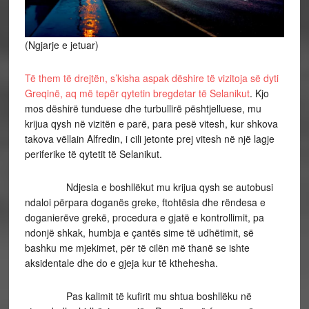
(Ngjarje e jetuar)
Të them të drejtën, s’kisha aspak dëshire të vizitoja së dyti
Greqinë, aq më tepër qytetin bregdetar të Selanikut
. Kjo
mos dëshirë tunduese dhe turbullirë pështjelluese, mu
krijua qysh në vizitën e parë, para pesë vitesh, kur shkova
takova vëllain Alfredin, i cili jetonte prej vitesh në një lagje
periferike të qytetit të Selanikut.
Ndjesia e boshllëkut mu krijua qysh se autobusi
ndaloi përpara doganës greke, ftohtësia dhe rëndesa e
doganierëve grekë, procedura e gjatë e kontrollimit, pa
ndonjë shkak, humbja e çantës sime të udhëtimit, së
bashku me mjekimet, për të cilën më thanë se ishte
aksidentale dhe do e gjeja kur të kthehesha.
Pas kalimit të kufirit mu shtua boshllëku në