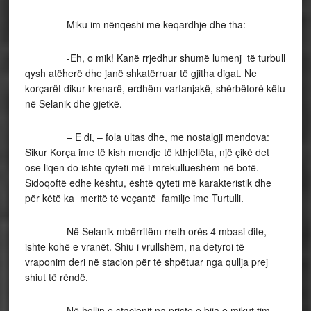
Miku im nënqeshi me keqardhje dhe tha:
-Eh, o mik! Kanë rrjedhur shumë lumenj të turbull
qysh atëherë dhe janë shkatërruar të gjitha digat. Ne
korçarët dikur krenarë, erdhëm varfanjakë, shërbëtorë këtu
në Selanik dhe gjetkë.
– E di, – fola ultas dhe, me nostalgji mendova:
Sikur Korça ime të kish mendje të kthjellëta, një çikë det
ose liqen do ishte qyteti më i mrekullueshëm në botë.
Sidoqoftë edhe kështu, është qyteti më karakteristik dhe
për këtë ka meritë të veçantë familje ime Turtulli.
Në Selanik mbërritëm rreth orës 4 mbasi dite,
ishte kohë e vranët. Shiu i vrullshëm, na detyroi të
vraponim deri në stacion për të shpëtuar nga qullja prej
shiut të rëndë.
Në hollin e stacionit na priste e bija e mikut tim,