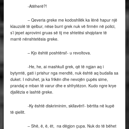
-Atëherë?!
– Qeveria greke me kodoshllëk ka lënë hapur një
klauzolë të qelbur, nëse burri grek nuk vë firmën në polici,
s’i jepet aprovimi gruas së tij me shtetësi shqiptare të
marrë nënshtetësia greke.
– Kjo është poshtërsi!- u revoltova.
-He, he, ai mashkull grek, që të ngjan aq i
bytymtë, gati i prishur nga mendtë, nuk është aq budalla sa
duket. I ndruhet, ja ka frikën dhe nevojën çupës sime,
prandaj e mban të varur dhe e shfrytëzon. Kudo ngre krye
djallëzia e lashtë greke.
-Ky është diskriminim, skllavëri!- bërtita në kupë
të qiellit.
– Shë, ë, ë, ët, na dëgjon çupa. Nuk do të bëhet