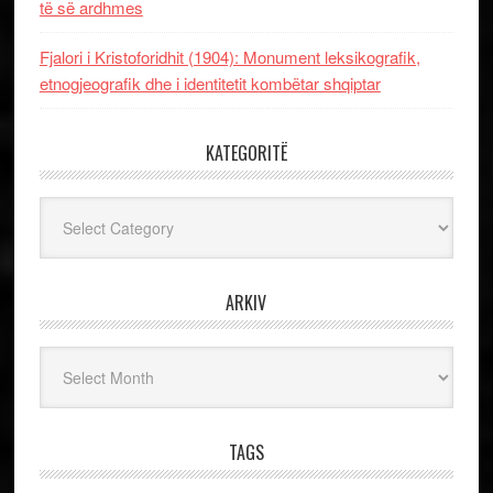
të së ardhmes
Fjalori i Kristoforidhit (1904): Monument leksikografik,
etnogjeografik dhe i identitetit kombëtar shqiptar
KATEGORITË
Kategoritë
ARKIV
Arkiv
TAGS