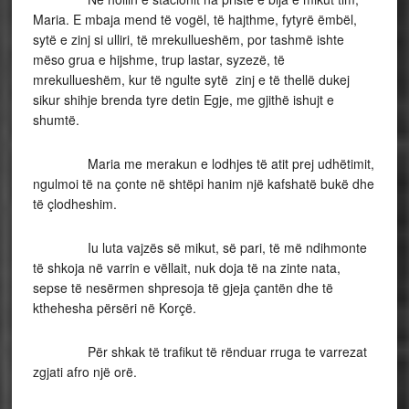
Maria. E mbaja mend të vogël, të hajthme, fytyrë ëmbël,
sytë e zinj si ulliri, të mrekullueshëm, por tashmë ishte
mëso grua e hijshme, trup lastar, syzezë, të
mrekullueshëm, kur të ngulte sytë zinj e të thellë dukej
sikur shihje brenda tyre detin Egje, me gjithë ishujt e
shumtë.
Maria me merakun e lodhjes të atit prej udhëtimit,
ngulmoi të na çonte në shtëpi hanim një kafshatë bukë dhe
të çlodheshim.
Iu luta vajzës së mikut, së pari, të më ndihmonte
të shkoja në varrin e vëllait, nuk doja të na zinte nata,
sepse të nesërmen shpresoja të gjeja çantën dhe të
kthehesha përsëri në Korçë.
Për shkak të trafikut të rënduar rruga te varrezat
zgjati afro një orë.