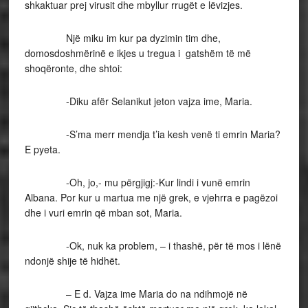
shkaktuar prej virusit dhe mbyllur rrugët e lëvizjes.
Një miku im kur pa dyzimin tim dhe,
domosdoshmërinë e ikjes u tregua i gatshëm të më
shoqëronte, dhe shtoi:
-Diku afër Selanikut jeton vajza ime, Maria.
-S’ma merr mendja t’ia kesh venë ti emrin Maria?
E pyeta.
-Oh, jo,- mu përgjigj:-Kur lindi i vunë emrin
Albana. Por kur u martua me një grek, e vjehrra e pagëzoi
dhe i vuri emrin që mban sot, Maria.
-Ok, nuk ka problem, – i thashë, për të mos i lënë
ndonjë shije të hidhët.
– E d. Vajza ime Maria do na ndihmojë në