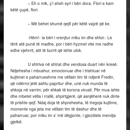
– Eh o mik, ç’i sheh syri i bën dora. Flori e kam
këtë çupë, flori.
– Më behet shumë qejfi për këtë vajzë që ke.
-Hëm!- ia bëri i vrenjtur miku im dhe shtoi:- Le
tërë atë punë të madhe, por i bëri hyzmet vite me radhe
edhe vjehrrit, atit të burrit që ishte ulok.
U shtriva në shtrat dhe vendosa duart nën kresë.
Ndjehesha i mbushur, emocionuar dhe i trishtuar në
kujtimet e paharrueshme me vëllain tim të ndjerë Fredin,
që ndërroi jetë ashtu papritur dhe, unë nuk munda të
shkoja në varrim, për shkak të korona virusit. Për mua ishte
dhe mbetet vëlla i rrallë, shpirtgjerë, që asnjëherë nuk dinte
të prishte qejf. Ndaj doja të shprehesha, të tregoja kujtime,
momente nga jeta me vëllain tim të dashur dhe të
paharruar, por miku im s’ më dëgjonte, i gjezdiste mendja
gjetkë.