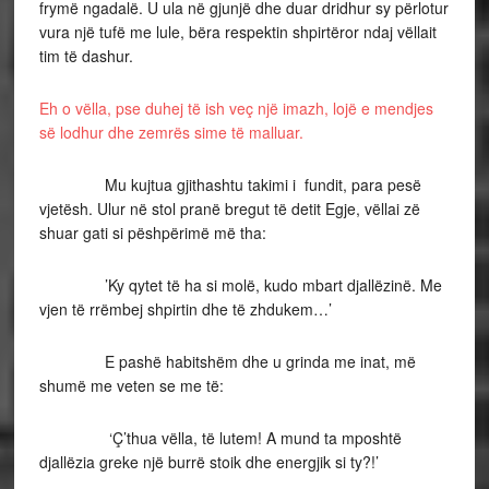
frymë ngadalë. U ula në gjunjë dhe duar dridhur sy përlotur
vura një tufë me lule, bëra respektin shpirtëror ndaj vëllait
tim të dashur.
Eh o vëlla, pse duhej të ish veç një imazh, lojë e mendjes
së lodhur dhe zemrës sime të malluar.
Mu kujtua gjithashtu takimi i fundit, para pesë
vjetësh. Ulur në stol pranë bregut të detit Egje, vëllai zë
shuar gati si pëshpërimë më tha:
’Ky qytet të ha si molë, kudo mbart djallëzinë. Me
vjen të rrëmbej shpirtin dhe të zhdukem…’
E pashë habitshëm dhe u grinda me inat, më
shumë me veten se me të:
‘Ç’thua vëlla, të lutem! A mund ta mposhtë
djallëzia greke një burrë stoik dhe energjik si ty?!’