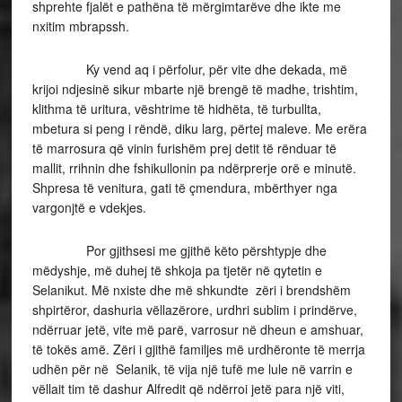
shprehte fjalët e pathëna të mërgimtarëve dhe ikte me
nxitim mbrapssh.
Ky vend aq i përfolur, për vite dhe dekada, më
krijoi ndjesinë sikur mbarte një brengë të madhe, trishtim,
klithma të uritura, vështrime të hidhëta, të turbullta,
mbetura si peng i rëndë, diku larg, përtej maleve. Me erëra
të marrosura që vinin furishëm prej detit të rënduar të
mallit, rrihnin dhe fshikullonin pa ndërprerje orë e minutë.
Shpresa të venitura, gati të çmendura, mbërthyer nga
vargonjtë e vdekjes.
Por gjithsesi me gjithë këto përshtypje dhe
mëdyshje, më duhej të shkoja pa tjetër në qytetin e
Selanikut. Më nxiste dhe më shkundte zëri i brendshëm
shpirtëror, dashuria vëllazërore, urdhri sublim i prindërve,
ndërruar jetë, vite më parë, varrosur në dheun e amshuar,
të tokës amë. Zëri i gjithë familjes më urdhëronte të merrja
udhën për në Selanik, të vija një tufë me lule në varrin e
vëllait tim të dashur Alfredit që ndërroi jetë para një viti,