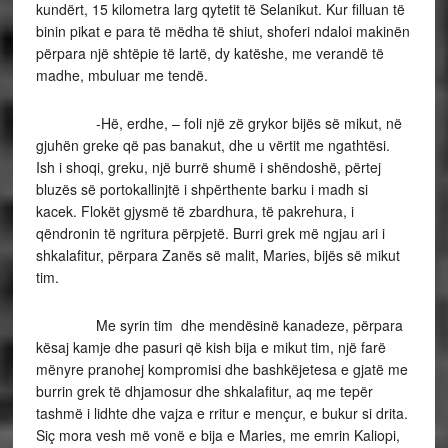
kundërt, 15 kilometra larg qytetit të Selanikut. Kur filluan të
binin pikat e para të mëdha të shiut, shoferi ndaloi makinën
përpara një shtëpie të lartë, dy katëshe, me verandë të
madhe, mbuluar me tendë.
-Hë, erdhe, – foli një zë grykor bijës së mikut, në
gjuhën greke që pas banakut, dhe u vërtit me ngathtësi.
Ish i shoqi, greku, një burrë shumë i shëndoshë, përtej
bluzës së portokallinjtë i shpërthente barku i madh si
kacek. Flokët gjysmë të zbardhura, të pakrehura, i
qëndronin të ngritura përpjetë. Burri grek më ngjau ari i
shkalafitur, përpara Zanës së malit, Maries, bijës së mikut
tim.
Me syrin tim dhe mendësinë kanadeze, përpara
kësaj kamje dhe pasuri që kish bija e mikut tim, një farë
mënyre pranohej kompromisi dhe bashkëjetesa e gjatë me
burrin grek të dhjamosur dhe shkalafitur, aq me tepër
tashmë i lidhte dhe vajza e rritur e mençur, e bukur si drita.
Siç mora vesh më vonë e bija e Maries, me emrin Kaliopi,