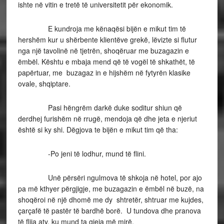
ishte në vitin e tretë të universitetit për ekonomik.
E kundroja me kënaqësi bijën e mikut tim të
hershëm kur u shërbente klientëve grekë, lëvizte si flutur
nga një tavolinë në tjetrën, shoqëruar me buzagazin e
ëmbël. Kështu e mbaja mend që të vogël të shkathët, të
papërtuar, me buzagaz in e hijshëm në fytyrën klasike
ovale, shqiptare.
Pasi hëngrëm darkë duke soditur shiun që
derdhej furishëm në rrugë, mendoja që dhe jeta e njeriut
është si ky shi. Dëgjova te bijën e mikut tim që tha:
-Po jeni të lodhur, mund të flini.
Unë përsëri ngulmova të shkoja në hotel, por ajo
pa më kthyer përgjigje, me buzagazin e ëmbël në buzë, na
shoqëroi në një dhomë me dy shtretër, shtruar me kujdes,
çarçafë të pastër të bardhë borë. U tundova dhe pranova
të flija aty, ku mund ta gjeja më mirë.