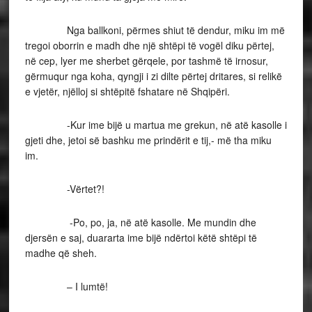
Nga ballkoni, përmes shiut të dendur, miku im më
tregoi oborrin e madh dhe një shtëpi të vogël diku përtej,
në cep, lyer me sherbet gërqele, por tashmë të irnosur,
gërmuqur nga koha, qyngji i zi dilte përtej dritares, si relikë
e vjetër, njëlloj si shtëpitë fshatare në Shqipëri.
-Kur ime bijë u martua me grekun, në atë kasolle i
gjeti dhe, jetoi së bashku me prindërit e tij,- më tha miku
im.
-Vërtet?!
-Po, po, ja, në atë kasolle. Me mundin dhe
djersën e saj, duararta ime bijë ndërtoi këtë shtëpi të
madhe që sheh.
– I lumtë!