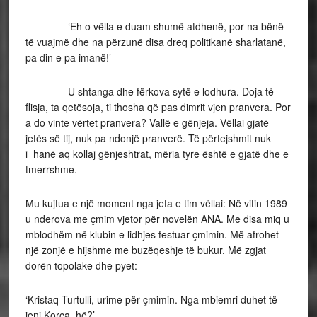
‘Eh o vëlla e duam shumë atdhenë, por na bënë
të vuajmë dhe na përzunë disa dreq politikanë sharlatanë,
pa din e pa imanë!’
U shtanga dhe fërkova sytë e lodhura. Doja të
flisja, ta qetësoja, ti thosha që pas dimrit vjen pranvera. Por
a do vinte vërtet pranvera? Vallë e gënjeja. Vëllai gjatë
jetës së tij, nuk pa ndonjë pranverë. Të përtejshmit nuk
i hanë aq kollaj gënjeshtrat, mëria tyre është e gjatë dhe e
tmerrshme.
Mu kujtua e një moment nga jeta e tim vëllai: Në vitin 1989
u nderova me çmim vjetor për novelën ANA. Me disa miq u
mblodhëm në klubin e lidhjes festuar çmimin. Më afrohet
një zonjë e hijshme me buzëqeshje të bukur. Më zgjat
dorën topolake dhe pyet:
‘Kristaq Turtulli, urime për çmimin. Nga mbiemri duhet të
jeni Korça, hë?’