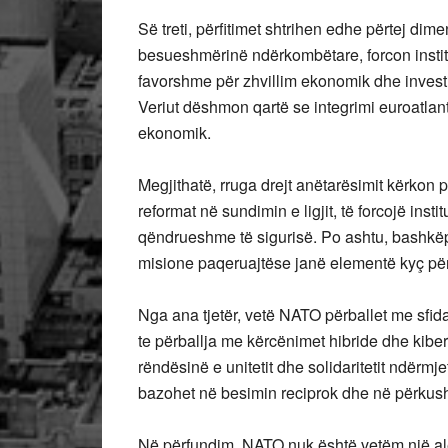
Së treti, përfitimet shtrihen edhe përtej dim
besueshmërinë ndërkombëtare, forcon instit
favorshme për zhvillim ekonomik dhe inves
Veriut dëshmon qartë se integrimi euroatlanti
ekonomik.
Megjithatë, rruga drejt anëtarësimit kërkon
reformat në sundimin e ligjit, të forcojë inst
qëndrueshme të sigurisë. Po ashtu, bashkë
misione paqeruajtëse janë elementë kyç për
Nga ana tjetër, vetë NATO përballet me sfida
te përballja me kërcënimet hibride dhe kiber
rëndësinë e unitetit dhe solidaritetit ndërm
bazohet në besimin reciprok dhe në përkush
Në përfundim, NATO nuk është vetëm një al