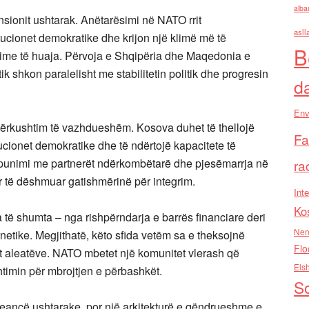
alba
ensionit ushtarak. Anëtarësimi në NATO rrit
asll
ucionet demokratike dhe krijon një klimë më të
B
time të huaja. Përvoja e Shqipëria dhe Maqedonia e
k shkon paralelisht me stabilitetin politik dhe progresin
d
Env
 përkushtim të vazhdueshëm. Kosova duhet të thellojë
Fa
itucionet demokratike dhe të ndërtojë kapacitete të
punimi me partnerët ndërkombëtarë dhe pjesëmarrja në
ra
 të dëshmuar gatishmërinë për integrim.
Inte
Ko
 të shumta – nga rishpërndarja e barrës financiare deri
Nen
netike. Megjithatë, këto sfida vetëm sa e theksojnë
Flo
jet aleatëve. NATO mbetet një komunitet vlerash që
Els
timin për mbrojtjen e përbashkët.
So
eancë ushtarake, por një arkitekturë e qëndrueshme e