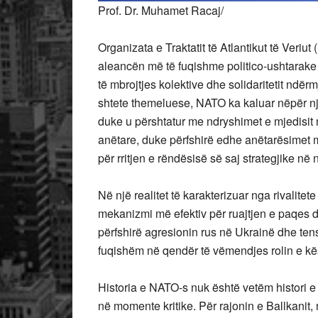
Prof. Dr. Muhamet Racaj/
Organizata e Traktatit të Atlantikut të Veriu
aleancën më të fuqishme politico-ushtarake
të mbrojtjes kolektive dhe solidaritetit ndër
shtete themeluese, NATO ka kaluar nëpër nj
duke u përshtatur me ndryshimet e mjedisit 
anëtare, duke përfshirë edhe anëtarësimet 
për rritjen e rëndësisë së saj strategjike në 
Në një realitet të karakterizuar nga rivalit
mekanizmi më efektiv për ruajtjen e paqes dhe
përfshirë agresionin rus në Ukrainë dhe tensi
fuqishëm në qendër të vëmendjes rolin e kës
Historia e NATO-s nuk është vetëm histori e
në momente kritike. Për rajonin e Ballkanit