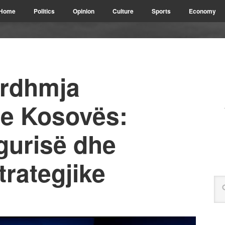
Home
Politics
Opinion
Culture
Sports
Economy
ardhmja
 e Kosovës:
gurisë dhe
trategjike