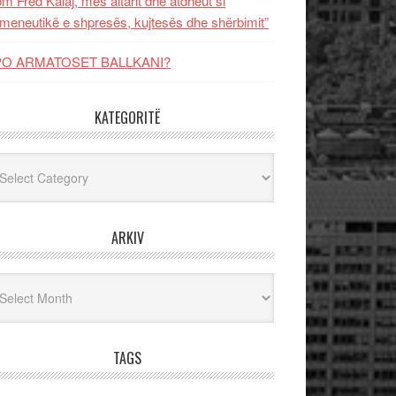
m Fred Kalaj, mes altarit dhe atdheut si
meneutikë e shpresës, kujtesës dhe shërbimit”
PO ARMATOSET BALLKANI?
KATEGORITË
egoritë
ARKIV
iv
TAGS