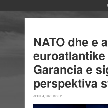
NATO dhe e 
euroatlantike
Garancia e si
perspektiva s
APRIL 4, 2026
BY
S P