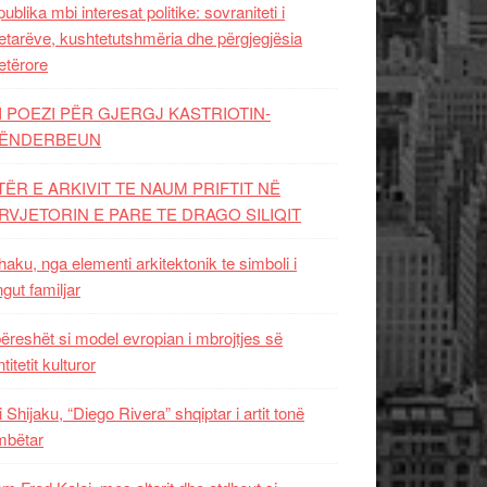
ublika mbi interesat politike: sovraniteti i
etarëve, kushtetutshmëria dhe përgjegjësia
etërore
I POEZI PËR GJERGJ KASTRIOTIN-
ËNDERBEUN
TËR E ARKIVIT TE NAUM PRIFTIT NË
RVJETORIN E PARE TE DRAGO SILIQIT
aku, nga elementi arkitektonik te simboli i
ngut familjar
ëreshët si model evropian i mbrojtjes së
titetit kulturor
i Shijaku, “Diego Rivera” shqiptar i artit tonë
mbëtar