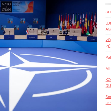
SH
LU
AG
ZË
P
Pat
Mir
KO
DU
Sca
ush