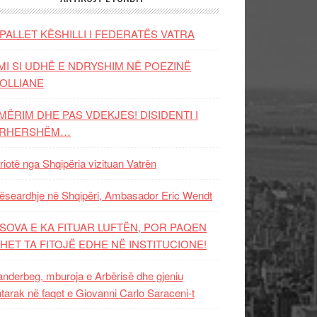
PALLET KËSHILLI I FEDERATËS VATRA
MI SI UDHË E NDRYSHIM NË POEZINË
OLLIANE
MËRIM DHE PAS VDEKJES! DISIDENTI I
ËRHERSHËM…
riotë nga Shqipëria vizituan Vatrën
ëseardhje në Shqipëri, Ambasador Eric Wendt
SOVA E KA FITUAR LUFTËN, POR PAQEN
HET TA FITOJË EDHE NË INSTITUCIONE!
nderbeg, mburoja e Arbërisë dhe gjeniu
tarak në faqet e Giovanni Carlo Saraceni-t