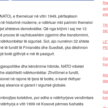
Rep
qyt
sht
t (NATO), e themeluar në vitin 1949, përfaqëson
 në historinë moderne, e ndërtuar mbi parimin themelor
TR
mjet shteteve demokratike. Që nga krijimi i saj me 12
SK
ë proces të vazhdueshëm zgjerimi dhe transformimi,
ndërkombëtar të sigurisë. Sot, ajo numëron 32 shtete
LE
më të fundit të Finlandës dhe Suedisë, çka dëshmon
PE
një botë gjithnjë e më të pasigurt.
Oxh
tru
ete gjeopolitike dhe kërcënime hibride, NATO mbetet
 stabilitetit ndërkombëtar. Zhvillimet e fundit,
Arb
onet në rajone të tjera të botës, e kanë rikthyer
iden
aj aleance si garant i sigurisë globale.
Sal
 mbrojtjes kolektive, por edhe e ndërhyrjeve vendimtare
ko
, ndërhyrja e vitit 1999 në Kosovë përmes fushatës