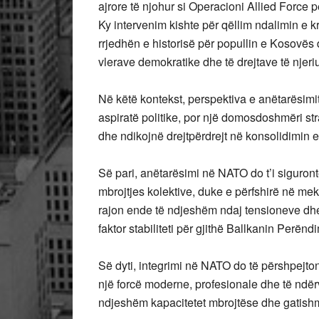
ajrore të njohur si Operacioni Allied Force
Ky intervenim kishte për qëllim ndalimin e k
rrjedhën e historisë për popullin e Kosovës
vlerave demokratike dhe të drejtave të njeriu
Në këtë kontekst, perspektiva e anëtarësim
aspiratë politike, por një domosdoshmëri stra
dhe ndikojnë drejtpërdrejt në konsolidimin e
Së pari, anëtarësimi në NATO do t’i siguront
mbrojtjes kolektive, duke e përfshirë në mek
rajon ende të ndjeshëm ndaj tensioneve dhe 
faktor stabiliteti për gjithë Ballkanin Perënd
Së dyti, integrimi në NATO do të përshpejt
një forcë moderne, profesionale dhe të ndë
ndjeshëm kapacitetet mbrojtëse dhe gatishm