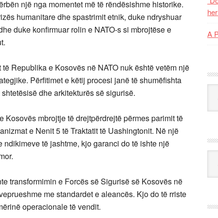
“Do
 përbën një nga momentet më të rëndësishme historike.
her
rizës humanitare dhe spastrimit etnik, duke ndryshuar
 dhe duke konfirmuar rolin e NATO-s si mbrojtëse e
A 
t.
it të Republika e Kosovës në NATO nuk është vetëm një
tegjike. Përfitimet e këtij procesi janë të shumëfishta
Kat
 shtetësisë dhe arkitekturës së sigurisë.
e Kosovës mbrojtje të drejtpërdrejtë përmes parimit të
anizmat e Nenit 5 të Traktatit të Uashingtonit. Në një
ndikimeve të jashtme, kjo garanci do të ishte një
imor.
Ark
onte transformimin e Forcës së Sigurisë së Kosovës në
rveprueshme me standardet e aleancës. Kjo do të rriste
ërinë operacionale të vendit.