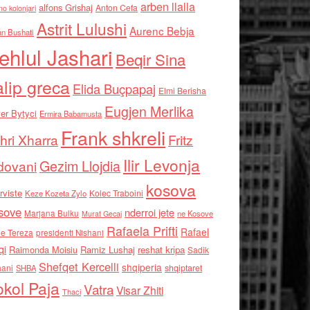
arben llalla
alfons Grishaj
Anton Cefa
no kolonjari
Astrit Lulushi
Aurenc Bebja
an Bushati
ehlul Jashari
Beqir Sina
alip greca
Elida Buçpapaj
Elmi Berisha
Eugjen Merlika
er Bytyci
Ermira Babamusta
Frank shkreli
hri Xharra
Fritz
Ilir Levonja
Gezim Llojdia
dovani
kosova
rviste
Kolec Traboini
Keze Kozeta Zylo
sove
nderroi jete
Marjana Bulku
ne Kosove
Murat Gecaj
Rafaela Prifti
Rafael
e Tereza
presidenti Nishani
qi
Raimonda Moisiu
Ramiz Lushaj
reshat kripa
Sadik
Shefqet Kercelli
shqiperia
hani
shqiptaret
SHBA
kol Paja
Vatra
Visar Zhiti
Thaci