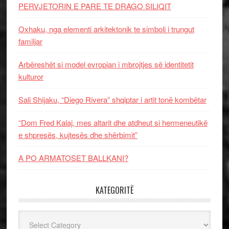
PERVJETORIN E PARE TE DRAGO SILIQIT
Oxhaku, nga elementi arkitektonik te simboli i trungut
familjar
Arbëreshët si model evropian i mbrojtjes së identitetit
kulturor
Sali Shijaku, “Diego Rivera” shqiptar i artit tonë kombëtar
“Dom Fred Kalaj, mes altarit dhe atdheut si hermeneutikë
e shpresës, kujtesës dhe shërbimit”
A PO ARMATOSET BALLKANI?
KATEGORITË
Kategoritë