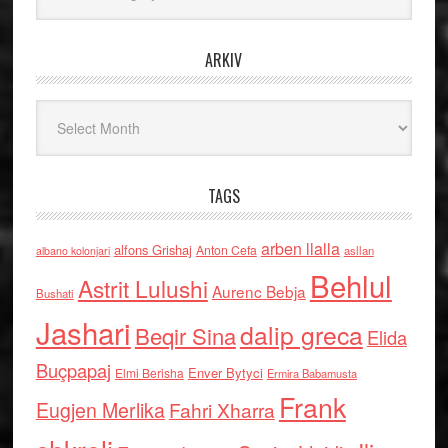
ARKIV
Arkiv
TAGS
arben llalla
alfons Grishaj
Anton Cefa
asllan
albano kolonjari
Behlul
Astrit Lulushi
Aurenc Bebja
Bushati
Jashari
dalip greca
Beqir Sina
Elida
Buçpapaj
Enver Bytyci
Elmi Berisha
Ermira Babamusta
Frank
Eugjen Merlika
Fahri Xharra