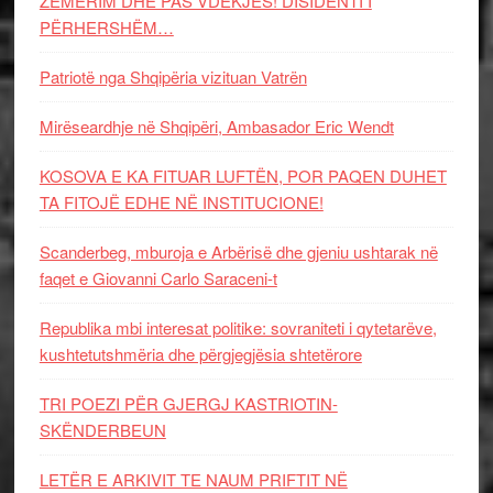
ZËMËRIM DHE PAS VDEKJES! DISIDENTI I
PËRHERSHËM…
Patriotë nga Shqipëria vizituan Vatrën
Mirëseardhje në Shqipëri, Ambasador Eric Wendt
KOSOVA E KA FITUAR LUFTËN, POR PAQEN DUHET
TA FITOJË EDHE NË INSTITUCIONE!
Scanderbeg, mburoja e Arbërisë dhe gjeniu ushtarak në
faqet e Giovanni Carlo Saraceni-t
Republika mbi interesat politike: sovraniteti i qytetarëve,
kushtetutshmëria dhe përgjegjësia shtetërore
TRI POEZI PËR GJERGJ KASTRIOTIN-
SKËNDERBEUN
LETËR E ARKIVIT TE NAUM PRIFTIT NË