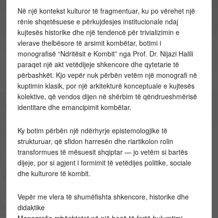
Në një kontekst kulturor të fragmentuar, ku po vërehet një
rënie shqetësuese e përkujdesjes institucionale ndaj
kujtesës historike dhe një tendencë për trivializimin e
vlerave thelbësore të arsimit kombëtar, botimi i
monografisë “Ndritësit e Kombit” nga Prof. Dr. Nijazi Halili
paraqet një akt vetëdijeje shkencore dhe qytetarie të
përbashkët. Kjo vepër nuk përbën vetëm një monografi në
kuptimin klasik, por një arkitekturë konceptuale e kujtesës
kolektive, që vendos dijen në shërbim të qëndrueshmërisë
identitare dhe emancipimit kombëtar.
Ky botim përbën një ndërhyrje epistemologjike të
strukturuar, që sfidon harresën dhe riartikolon rolin
transformues të mësuesit shqiptar — jo vetëm si bartës
dijeje, por si agjent i formimit të vetëdijes politike, sociale
dhe kulturore të kombit.
Vepër me vlera të shumëfishta shkencore, historike dhe
didaktike