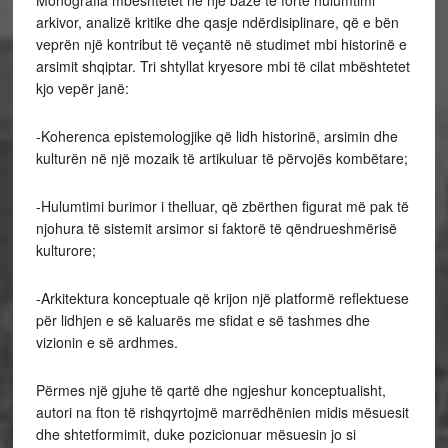
Monografia mbështetet në një bazë të fortë hulumtimi
arkivor, analizë kritike dhe qasje ndërdisiplinare, që e bën
veprën një kontribut të veçantë në studimet mbi historinë e
arsimit shqiptar. Tri shtyllat kryesore mbi të cilat mbështetet
kjo vepër janë:
-Koherenca epistemologjike që lidh historinë, arsimin dhe
kulturën në një mozaik të artikuluar të përvojës kombëtare;
-Hulumtimi burimor i thelluar, që zbërthen figurat më pak të
njohura të sistemit arsimor si faktorë të qëndrueshmërisë
kulturore;
-Arkitektura konceptuale që krijon një platformë reflektuese
për lidhjen e së kaluarës me sfidat e së tashmes dhe
vizionin e së ardhmes.
Përmes një gjuhe të qartë dhe ngjeshur konceptualisht,
autori na fton të rishqyrtojmë marrëdhënien midis mësuesit
dhe shtetformimit, duke pozicionuar mësuesin jo si