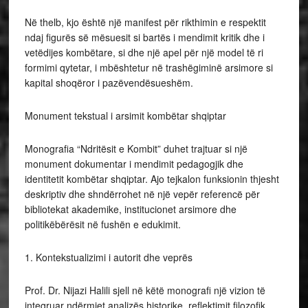
Në thelb, kjo është një manifest për rikthimin e respektit
ndaj figurës së mësuesit si bartës i mendimit kritik dhe i
vetëdijes kombëtare, si dhe një apel për një model të ri
formimi qytetar, i mbështetur në trashëgiminë arsimore si
kapital shoqëror i pazëvendësueshëm.
Monument tekstual i arsimit kombëtar shqiptar
Monografia “Ndritësit e Kombit” duhet trajtuar si një
monument dokumentar i mendimit pedagogjik dhe
identitetit kombëtar shqiptar. Ajo tejkalon funksionin thjesht
deskriptiv dhe shndërrohet në një vepër referencë për
bibliotekat akademike, institucionet arsimore dhe
politikëbërësit në fushën e edukimit.
1. Kontekstualizimi i autorit dhe veprës
Prof. Dr. Nijazi Halili sjell në këtë monografi një vizion të
integruar ndërmjet analizës historike, reflektimit filozofik