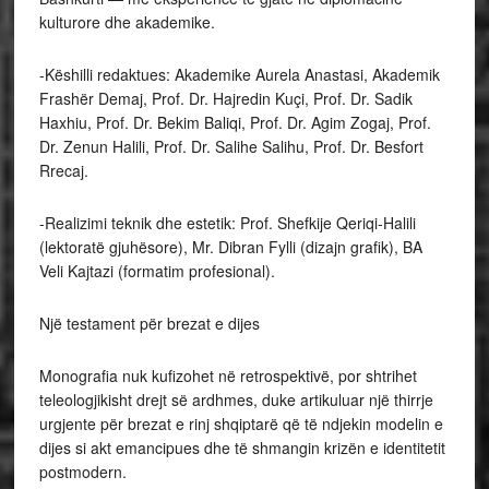
kulturore dhe akademike.
-Këshilli redaktues: Akademike Aurela Anastasi, Akademik
Frashër Demaj, Prof. Dr. Hajredin Kuçi, Prof. Dr. Sadik
Haxhiu, Prof. Dr. Bekim Baliqi, Prof. Dr. Agim Zogaj, Prof.
Dr. Zenun Halili, Prof. Dr. Salihe Salihu, Prof. Dr. Besfort
Rrecaj.
-Realizimi teknik dhe estetik: Prof. Shefkije Qeriqi-Halili
(lektoratë gjuhësore), Mr. Dibran Fylli (dizajn grafik), BA
Veli Kajtazi (formatim profesional).
Një testament për brezat e dijes
Monografia nuk kufizohet në retrospektivë, por shtrihet
teleologjikisht drejt së ardhmes, duke artikuluar një thirrje
urgjente për brezat e rinj shqiptarë që të ndjekin modelin e
dijes si akt emancipues dhe të shmangin krizën e identitetit
postmodern.