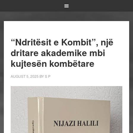
“Ndritësit e Kombit”, një
dritare akademike mbi
kujtesën kombëtare
AUGUST 5, 2025
BY
S P