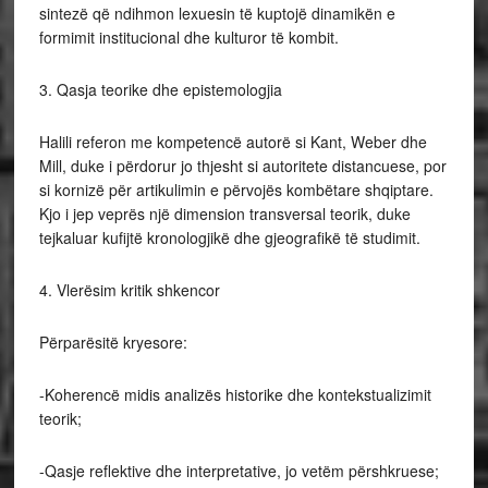
sintezë që ndihmon lexuesin të kuptojë dinamikën e
formimit institucional dhe kulturor të kombit.
3. Qasja teorike dhe epistemologjia
Halili referon me kompetencë autorë si Kant, Weber dhe
Mill, duke i përdorur jo thjesht si autoritete distancuese, por
si kornizë për artikulimin e përvojës kombëtare shqiptare.
Kjo i jep veprës një dimension transversal teorik, duke
tejkaluar kufijtë kronologjikë dhe gjeografikë të studimit.
4. Vlerësim kritik shkencor
Përparësitë kryesore:
-Koherencë midis analizës historike dhe kontekstualizimit
teorik;
-Qasje reflektive dhe interpretative, jo vetëm përshkruese;