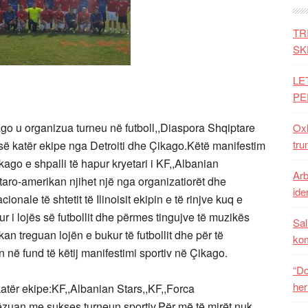
TR
SK
LE
PE
go u organizua turneu në futboll,,Diaspora Shqiptare
Oxh
tru
esë katër ekipe nga Detroiti dhe Çikago.Këtë manifestim
Çikago e shpalli të hapur kryetari i KF,,Albanian
Arb
taro-amerikan njihet një nga organizatiorët dhe
iden
onale të shtetit të Ilinoisit ekipin e të rinjve kuq e
ur i lojës së futbollit dhe përmes tingujve të muzikës
Sal
ikan treguan lojën e bukur të futbollit dhe për të
ko
 në fund të këtij manifestimi sportiv në Çikago.
“Do
her
atër ekipe:KF,,Albanian Stars,,KF,,Forca
zuan me sukses turneun sportiv.Për më të mirët nuk