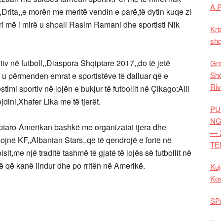
A 
Drita,,e morën me meritë vendin e parë,të dytin kuqe zi
ri më i mirë u shpall Rasim Ramani dhe sportisti Nik
Kri
shq
tiv në futboll,,Diaspora Shqiptare 2017,,do të jetë
Gre
Shq
e u përmenden emrat e sportistëve të dalluar që e
Riv
imi sportiv në lojën e bukjur të futbollit në Çikago:Alil
dini,Xhafer Lika me të tjerët.
PU
NG
ptaro-Amerikan bashkë me organizatat tjera dhe
— 
jnë KF,,Albanian Stars,,që të qendrojë e fortë në
TE
oisit,me një traditë tashmë të gjatë të lojës së futbollit në
rë që kanë lindur dhe po rritën në Amerikë.
Kuj
Ko
SP