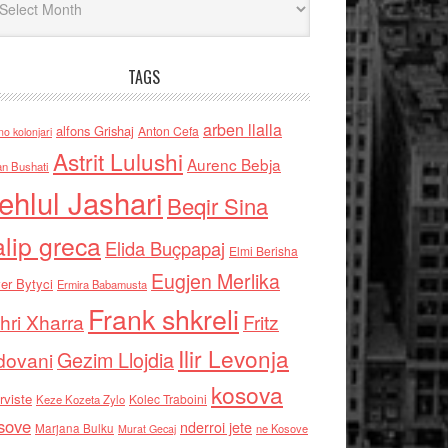
TAGS
arben llalla
alfons Grishaj
Anton Cefa
no kolonjari
Astrit Lulushi
Aurenc Bebja
an Bushati
ehlul Jashari
Beqir Sina
alip greca
Elida Buçpapaj
Elmi Berisha
Eugjen Merlika
er Bytyci
Ermira Babamusta
Frank shkreli
hri Xharra
Fritz
Ilir Levonja
Gezim Llojdia
dovani
kosova
rviste
Kolec Traboini
Keze Kozeta Zylo
sove
nderroi jete
Marjana Bulku
ne Kosove
Murat Gecaj