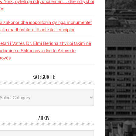
 York, qyteti që ndryshoi emrin… dhe ndryshoi
ën
i zakonor dhe isopolifonia dy nga monumentet
jalla madhështore të antikitetit shqiptar
etari i Vatrës Dr. Elmi Berisha zhvilloi takim në
deminë e Shkencave dhe të Arteve të
sovës
KATEGORITË
egoritë
ARKIV
iv