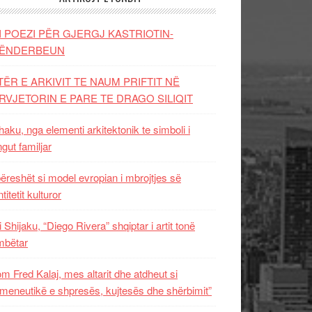
I POEZI PËR GJERGJ KASTRIOTIN-
ËNDERBEUN
TËR E ARKIVIT TE NAUM PRIFTIT NË
RVJETORIN E PARE TE DRAGO SILIQIT
aku, nga elementi arkitektonik te simboli i
ngut familjar
ëreshët si model evropian i mbrojtjes së
titetit kulturor
i Shijaku, “Diego Rivera” shqiptar i artit tonë
mbëtar
m Fred Kalaj, mes altarit dhe atdheut si
meneutikë e shpresës, kujtesës dhe shërbimit”