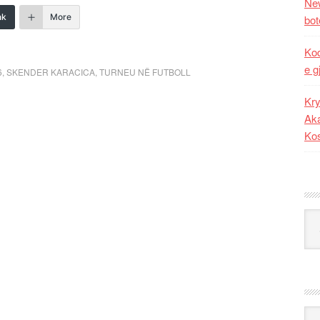
New
nk
More
bot
Kod
e g
6
,
SKENDER KARACICA
,
TURNEU NË FUTBOLL
Kry
Aka
Ko
Kat
Ark