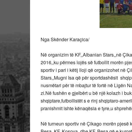
Nga Skënder Karaçica/
Në organizim të KF,,Albanian Stars,,në Çika
2016,,ku përmes lojës së futbollit morën pj
sportiv i pari i këtij lloji që organizohet në 
Stars,,Mugni Isa që për sportdashësit shqip
nusmëtari për të mbajtur të fortë në Ligën Naci
zi.Në fushën e gjelbërt u bë një kolazh i buk
shqiptare,futbollistët s e rinj shqiptaro-amer
pranishmit ishte kënaqësia e tyre,u shprehën
Në turneun sportiv në Çikago morën pjesë k
Besa,,KF,,Kosova,,dhe KF,,Besa që e kurorë