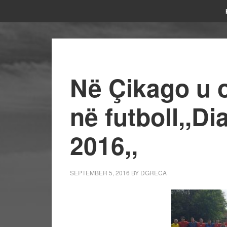
Në Çikago u 
në futboll,,D
2016,,
SEPTEMBER 5, 2016
BY
DGRECA