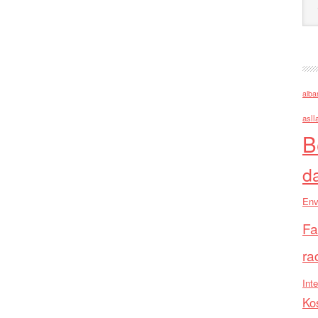
alba
asll
B
d
Env
Fa
ra
Inte
Ko