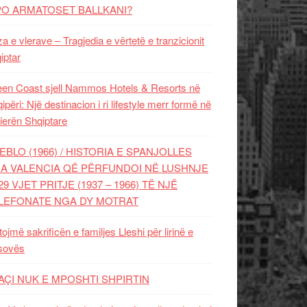
PO ARMATOSET BALLKANI?
za e vlerave – Tragjedia e vërtetë e tranzicionit
iptar
en Coast sjell Nammos Hotels & Resorts në
ipëri: Një destinacion i ri lifestyle merr formë në
ierën Shqiptare
EBLO (1966) / HISTORIA E SPANJOLLES
A VALENCIA QË PËRFUNDOI NË LUSHNJE
29 VJET PRITJE (1937 – 1966) TË NJË
LEFONATE NGA DY MOTRAT
tojmë sakrificën e familjes Lleshi për lirinë e
sovës
AÇI NUK E MPOSHTI SHPIRTIN