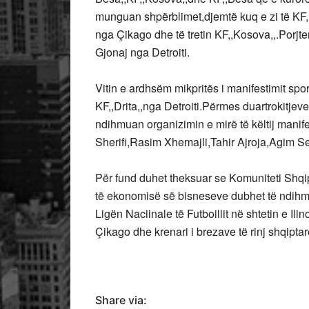
munguan shpërblimet,djemtë kuq e zi të KF,,
nga Çikago dhe të tretin KF,,Kosova,,.Porjte
Gjonaj nga Detroiti.
Vitin e ardhsëm mikpritës i manifestimit spor
KF,,Drita,,nga Detroiti.Përmes duartrokitjev
ndihmuan organizimin e mirë të këltij manifest
Sherifi,Rasim Xhemajli,Tahir Ajroja,Agim Sej
Për fund duhet theksuar se Komuniteti Shqi
të ekonomisë së bisneseve dubhet të ndihmo
Ligën Naciinale të Futboillit në shtetin e Ilin
Çikago dhe krenari i brezave të rinj shqipta
Share via: