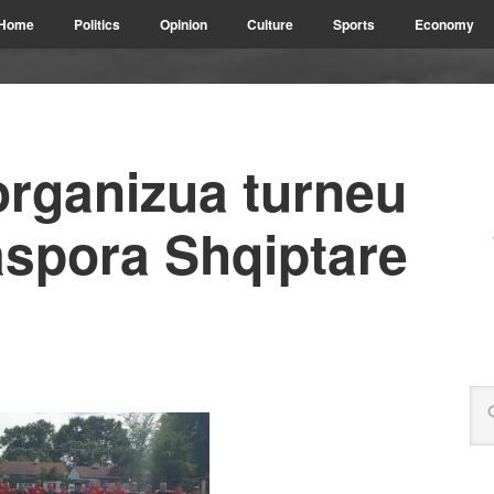
Home
Politics
Opinion
Culture
Sports
Economy
organizua turneu
iaspora Shqiptare