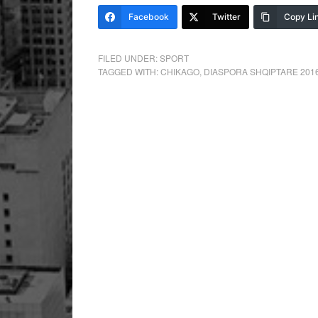
Facebook
Twitter
Copy Li
FILED UNDER:
SPORT
TAGGED WITH:
CHIKAGO
,
DIASPORA SHQIPTARE 201