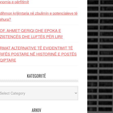
nomia e përfitimit
dihmon krijimtaria në zbulimin e potencialeve të
ehura?
OF. AHMET QERIQI DHE EPOKA E
ZISTENCЁS DHE LUFTЁS PЁR LIRI!
RMAT ALTERNATIVE TË EVIDENTIMIT TË
RIFËS POSTARE NË HISTORINË E POSTËS
QIPTARE
KATEGORITË
egoritë
ARKIV