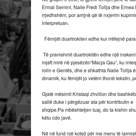
Ermal Semini, Naile Fredi Tollja dhe Ernea 
rrjedhshëm, por arrijnë që të nxjerrin kupimi
interpretuan.
Fëmijët duartrokiten edhe kur rrëfejnë para t
Të pranishmit duartrokitën edhe një inskenim
mjaft mirë në pjesëzën”Macja Qau”, ku interp
rolin e Gentës, dhe e shkathta Naile Tollja ën
dinamik, ku fëmijët jo vetëm thonë tekstin, 
Gjatë mësimit Kristaqi zhvillon dhe bashkëb
sallë duke i përgëzuar ata për kontributin e
shqipe.Pa mbështetjen tuaj, do ta kishin sh
këtu cdo javë.
Në në fund një kotejl për me meny të larmish