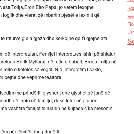
Nesti Tollja,Eron Elio Papa, jo vetëm lexojnë
Ko
n logjik dhe vlerat që mbartin pjesët e leximit që
Nen
Flo
Els
ë rriturve gjë a gjëza dhe kërkojnë që t’i gjejnë ata.
So
 që interpretuan. Fëmijët interpretues ishin përshtatur
retuan:Enrik Myftaraj, në rolin e babait; Ernea Tollja në
 rolin e koteles së vogël. Një interpretim i saktë,
por bëjnë dhe veprime teatrore.
isedim me prindërit, gjyshërit dhe gjyshet që janë në
 madh që japin në familje, duke folur në gjuhën
umë vështirë fëmijët të ruanin në kujtesë c’ka mësonin
ëm për fëmijët dhe prindërit.