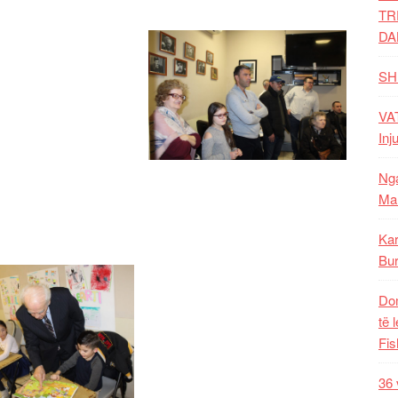
TR
DA
SH
VAT
Inj
Nga
Mal
Kar
Bur
Dom
të 
Fis
36 