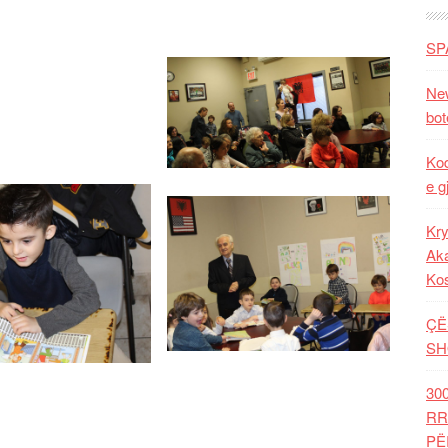
SP
New
bot
Kod
e g
Kry
Aka
Ko
ÇË
SH
30
RR
PË