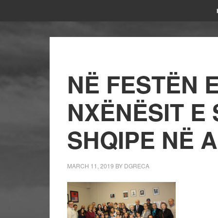
NË FESTËN E
NXËNËSIT E
SHQIPE NË 
MARCH 11, 2019
BY
DGRECA