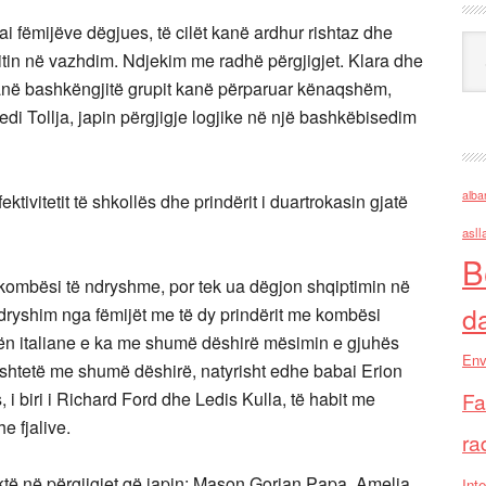
 ai fëmijëve dëgjues, të cilët kanë ardhur rishtaz dhe
Ark
vitin në vazhdim. Ndjekim me radhë përgjigjet. Klara dhe
anë bashkëngjitë grupit kanë përparuar kënaqshëm,
redi Tollja, japin përgjigje logjike në një bashkëbisedim
alba
fektivitetit të shkollës dhe prindërit i duartrokasin gjatë
asll
B
 kombësi të ndryshme, por tek ua dëgjon shqiptimin në
d
dryshim nga fëmijët me të dy prindërit me kombësi
nën italiane e ka me shumë dëshirë mësimin e gjuhës
Env
htetë me shumë dëshirë, natyrisht edhe babai Erion
Fa
 i biri i Richard Ford dhe Ledis Kulla, të habit me
e fjalive.
ra
saktë në përgjigjet që japin: Mason Gorian Papa, Amelia
Inte