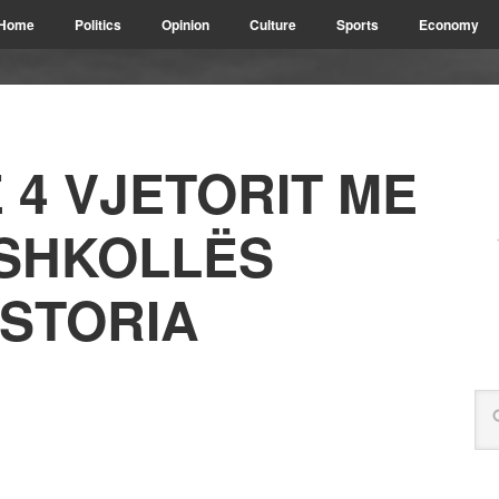
Home
Politics
Opinion
Culture
Sports
Economy
 4 VJETORIT ME
 SHKOLLËS
ASTORIA