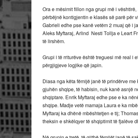
Ora e mësimit fillon nga grupi më i vështirë,
përbëjnë kontigjentin e klasës së parë për 
Gabrieli edhe pse kanë vetëm 2 muaj që i j
Aleks Myftaraj, Arlind Nesti Tollja e Leart F
të lirshëm.
Grupi i të rriturëve është treguesi më real i e
përgjigjeve logjike që japin.
Diasa nga këta fëmijë janë të prindërve me
gjuhën shqipe, të habisin, nuk kanë asnjë n
shqiptare. Enrik Myftaraj edhe pse e ka në
shqipe. Madje vetë mamaja Laura e ka mbës
Myftaraj ka dhënë mbështetjen e tij; Thomas,
theksin e shkëlqyer të shqiptimit të fjalëve dh
Në grupin e tretë, të gjithë fëmijët janë të 