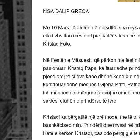
NGA DALIP GRECA
Me 10 Mars, të dielën në mesditë,isha mysaf
cila i zhvillon mësimet prej katër vitesh në m
Kristaq Foto.
Në Festën e Mësuesit, që përkon me festimin e 
pasionuari Kristaq Papa, ka ftuar edhe prin
pjesë prej të cilëve kanë dhënë kontribut n
kontribuar edhe mësuesit Gjena Prifti, Patri
ish mësueset e mërguar provojnë emocione të
saktësi gjuhën e prindërve të tyre.
Kristaqi ka përgatitë një orë model me të tr
bashkëbisedimin. Prindërit dhe mysafirët ndj
Këtë e kërkon Kristaqi, pas cdo përgjigje të