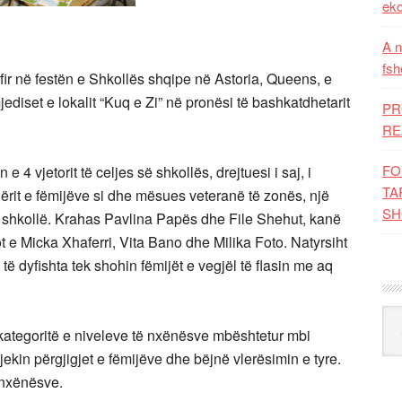
eko
A n
fsh
ir në festën e Shkollës shqipe në Astoria, Queens, e
jediset e lokalit “Kuq e Zi” në pronësi të bashkatdhetarit
PR
RE
FO
4 vjetorit të celjes së shkollës, drejtuesi i saj, i
TA
dërit e fëmijëve si dhe mësues veteranë të zonës, një
SH
ë shkollë. Krahas Pavlina Papës dhe File Shehut, kanë
ot e Micka Xhaferri, Vita Bano dhe Milika Foto. Natyrsiht
 dyfishta tek shohin fëmijët e vegjël të flasin me aq
Kat
i kategoritë e niveleve të nxënësve mbështetur mbi
ekin përgjigjet e fëmijëve dhe bëjnë vlerësimin e tyre.
 nxënësve.