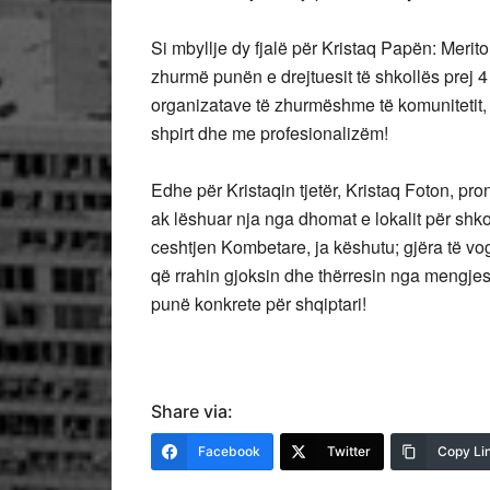
Si mbyllje dy fjalë për Kristaq Papën: Merit
zhurmë punën e drejtuesit të shkollës prej 4 
organizatave të zhurmëshme të komunitetit, 
shpirt dhe me profesionalizëm!
Edhe për Kristaqin tjetër, Kristaq Foton, pron
ak lëshuar nja nga dhomat e lokalit për shko
ceshtjen Kombetare, ja këshutu; gjëra të vog
që rrahin gjoksin dhe thërresin nga mengje
punë konkrete për shqiptari!
Share via:
Facebook
Twitter
Copy Li