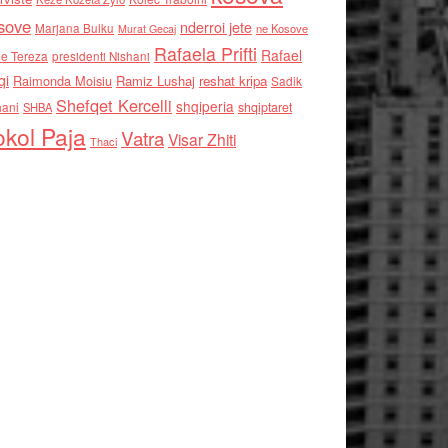
sove
nderroi jete
Marjana Bulku
ne Kosove
Murat Gecaj
Rafaela Prifti
Rafael
e Tereza
presidenti Nishani
qi
Raimonda Moisiu
Ramiz Lushaj
reshat kripa
Sadik
Shefqet Kercelli
shqiperia
hani
shqiptaret
SHBA
kol Paja
Vatra
Visar Zhiti
Thaci