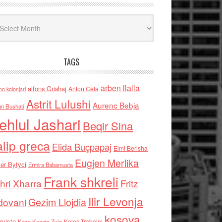
iv
TAGS
arben llalla
alfons Grishaj
Anton Cefa
no kolonjari
Astrit Lulushi
Aurenc Bebja
an Bushati
ehlul Jashari
Beqir Sina
alip greca
Elida Buçpapaj
Elmi Berisha
Eugjen Merlika
er Bytyci
Ermira Babamusta
Frank shkreli
hri Xharra
Fritz
Ilir Levonja
Gezim Llojdia
dovani
kosova
rviste
Kolec Traboini
Keze Kozeta Zylo