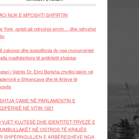
AÇI NUK E MPOSHTI SHPIRTIN
 York, qyteti që ndryshoi emrin… dhe ndryshoi
ën
i zakonor dhe isopolifonia dy nga monumentet
jalla madhështore të antikitetit shqiptar
etari i Vatrës Dr. Elmi Berisha zhvilloi takim në
deminë e Shkencave dhe të Arteve të
sovës
SHTJA ÇAME NË PARLAMENTIN E
QIPËRISË NË VITIN 1921
0 VJET KUJTESË DHE IDENTITET-TRYEZË E
UMBULLAKËT NË OSTROS TË KRAJËS
R SHPËRNGULJEN E ARBËRESHËVE NGA