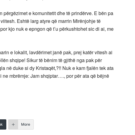
on përgëzimet e komunitetit dhe të prindërve. E bën pa
viitesh. Eshtë larg atyre që marrin Mirënjohje të
por kjo nuk e epngon që t’u përkushtohet sic di ai, me
arin e lokalit, lavdërimet janë pak, prej katër vitesh ai
llën shqipe! Sikur të bënim të gjithë nga pak për
la në duke si dy Kristaqët,?!! Nuk e kam fjalën tek ata
si ne mbrëmje: Jam shqiptar…., por për ata që bëjnë
nk
More