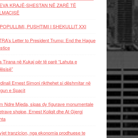
EVA KRAJË-SHESTAN NË ZARË TË
LMACISË
POPULLIMI, PUSHTIMI I SHEKULLIT XXI
RA’s Letter to President Trump: End the Hague
ustice
 Tirana në Kukaj për të parë “Lahuta e
ësisë”
dinali Ernest Simoni rikthehet si dëshmitar në
gun e Spaçit
 Ndre Mjeda, sipas dy figurave monumentale
letrave shqipe, Ernest Koliqit dhe At Gjergj
hta
vjet tranzicion, nga ekonomia prodhuese te