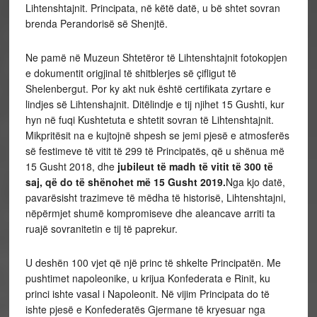
Lihtenshtajnit. Principata, në këtë datë, u bë shtet sovran
brenda Perandorisë së Shenjtë.
Ne pamë në Muzeun Shtetëror të Lihtenshtajnit fotokopjen
e dokumentit origjinal të shitblerjes së çifligut të
Shelenbergut. Por ky akt nuk është certifikata zyrtare e
lindjes së Lihtenshajnit. Ditëlindje e tij njihet 15 Gushti, kur
hyn në fuqi Kushtetuta e shtetit sovran të Lihtenshtajnit.
Mikpritësit na e kujtojnë shpesh se jemi pjesë e atmosferës
së festimeve të vitit të 299 të Principatës, që u shënua më
15 Gusht 2018, dhe
jubileut të madh të vitit të 300 të
saj, që do të shënohet më 15 Gusht 2019.
Nga kjo datë,
pavarësisht trazimeve të mëdha të historisë, Lihtenshtajni,
nëpërmjet shumë kompromiseve dhe aleancave arriti ta
ruajë sovranitetin e tij të paprekur.
U deshën 100 vjet që një princ të shkelte Principatën. Me
pushtimet napoleonike, u krijua Konfederata e Rinit, ku
princi ishte vasal i Napoleonit. Në vijim Principata do të
ishte pjesë e Konfederatës Gjermane të kryesuar nga