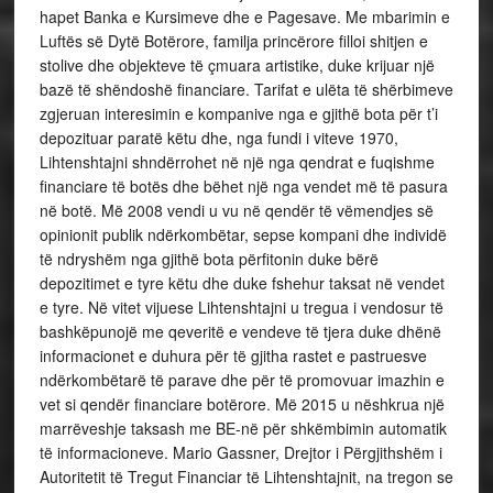
hapet Banka e Kursimeve dhe e Pagesave. Me mbarimin e
Luftës së Dytë Botërore, familja princërore filloi shitjen e
stolive dhe objekteve të çmuara artistike, duke krijuar një
bazë të shëndoshë financiare. Tarifat e ulëta të shërbimeve
zgjeruan interesimin e kompanive nga e gjithë bota për t’i
depozituar paratë këtu dhe, nga fundi i viteve 1970,
Lihtenshtajni shndërrohet në një nga qendrat e fuqishme
financiare të botës dhe bëhet një nga vendet më të pasura
në botë. Më 2008 vendi u vu në qendër të vëmendjes së
opinionit publik ndërkombëtar, sepse kompani dhe individë
të ndryshëm nga gjithë bota përfitonin duke bërë
depozitimet e tyre këtu dhe duke fshehur taksat në vendet
e tyre. Në vitet vijuese Lihtenshtajni u tregua i vendosur të
bashkëpunojë me qeveritë e vendeve të tjera duke dhënë
informacionet e duhura për të gjitha rastet e pastruesve
ndërkombëtarë të parave dhe për të promovuar imazhin e
vet si qendër financiare botërore. Më 2015 u nëshkrua një
marrëveshje taksash me BE-në për shkëmbimin automatik
të informacioneve. Mario Gassner, Drejtor i Përgjithshëm i
Autoritetit të Tregut Financiar të Lihtenshtajnit, na tregon se