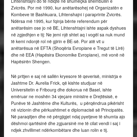
Lihtenshtajni do të ndiqte në shumëçka shembullin e
Zvicrës. Por më 1990, kur anëtarësohej në Organizatën e
Kombeve të Bashkuara, Lihtenshajni i paraprinte Zvicrës.
Ndërsa më 1995, kur fqinja bënte referendum për
anëtarësim ose jo në BE, Lihtenshtajni ishte aspak dyshues
në zgjedhjen e tij: Ne jemi një shtet aq i vogël sa nuk mund
të kemi ndonjë rol në gjirin e BE-së. Por atë vit u
anëtarësua në EFTA (Shoqëria Evropiane e Tregut të Lirë)
dhe në EEA (Hapësira Ekonomike Evropiane), më vonë në
Hapësirën Shengen.
Në pritjen e saj në sallën kryesore të qeverisë, ministrja e
Jashtme Dr. Aurelia Frick, që kishte studjuar në
Universitetin e Fribourg dhe dokorua në Basel, ishte
emëruar ne moshën 34 vjeçare ministre e Drejtësisë, e
Punëve të Jashtëme dhe Kulturës, u përqëndrua pikërisht
në vizionin dhe përkushtimet e diplomacisë së Principatës.
Në paraqitjen dhe në përgjigjet ndaj pyetjeve të shumta ajo
dëshmoi qartësinë dhe zgjuarsinë me të cilat vendi i saj i
ndjek zhvillimet ndërkombëtare dhe luan rolin e tij.