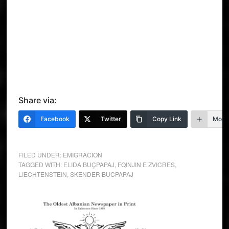
Share via:
Facebook
Twitter
Copy Link
More
FILED UNDER:
EMIGRACION
TAGGED WITH:
ELIDA BUÇPAPAJ
,
FQINJIN E ZVICRES
,
LIECHTENSTEIN
,
SKENDER BUCPAPAJ