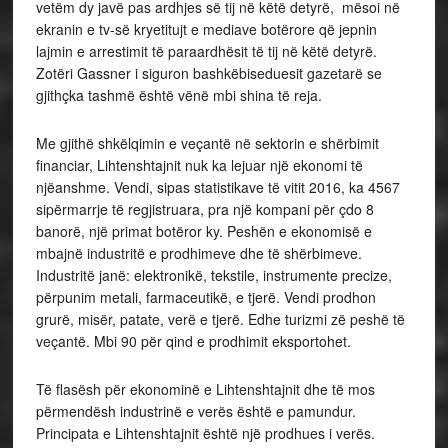
vetëm dy javë pas ardhjes së tij në këtë detyrë, mësoi në
ekranin e tv-së kryetitujt e mediave botërore që jepnin
lajmin e arrestimit të paraardhësit të tij në këtë detyrë.
Zotëri Gassner i siguron bashkëbiseduesit gazetarë se
gjithçka tashmë është vënë mbi shina të reja.
Me gjithë shkëlqimin e veçantë në sektorin e shërbimit
financiar, Lihtenshtajnit nuk ka lejuar një ekonomi të
njëanshme. Vendi, sipas statistikave të vitit 2016, ka 4567
sipërmarrje të regjistruara, pra një kompani për çdo 8
banorë, një primat botëror ky. Peshën e ekonomisë e
mbajnë industritë e prodhimeve dhe të shërbimeve.
Industritë janë: elektronikë, tekstile, instrumente precize,
përpunim metali, farmaceutikë, e tjerë. Vendi prodhon
grurë, misër, patate, verë e tjerë. Edhe turizmi zë peshë të
veçantë. Mbi 90 për qind e prodhimit eksportohet.
Të flasësh për ekonominë e Lihtenshtajnit dhe të mos
përmendësh industrinë e verës është e pamundur.
Principata e Lihtenshtajnit është një prodhues i verës.