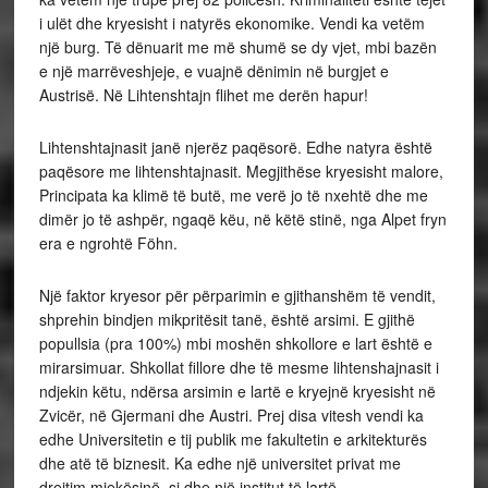
i ulët dhe kryesisht i natyrës ekonomike. Vendi ka vetëm
një burg. Të dënuarit me më shumë se dy vjet, mbi bazën
e një marrëveshjeje, e vuajnë dënimin në burgjet e
Austrisë. Në Lihtenshtajn flihet me derën hapur!
Lihtenshtajnasit janë njerëz paqësorë. Edhe natyra është
paqësore me lihtenshtajnasit. Megjithëse kryesisht malore,
Principata ka klimë të butë, me verë jo të nxehtë dhe me
dimër jo të ashpër, ngaqë këu, në këtë stinë, nga Alpet fryn
era e ngrohtë Föhn.
Një faktor kryesor për përparimin e gjithanshëm të vendit,
shprehin bindjen mikpritësit tanë, është arsimi. E gjithë
popullsia (pra 100%) mbi moshën shkollore e lart është e
mirarsimuar. Shkollat fillore dhe të mesme lihtenshajnasit i
ndjekin këtu, ndërsa arsimin e lartë e kryejnë kryesisht në
Zvicër, në Gjermani dhe Austri. Prej disa vitesh vendi ka
edhe Universitetin e tij publik me fakultetin e arkitekturës
dhe atë të biznesit. Ka edhe një universitet privat me
drejtim mjekësinë, si dhe një institut të lartë.