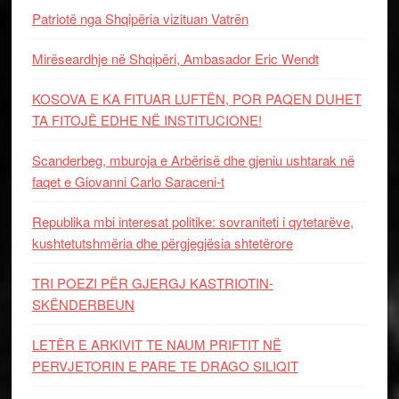
Patriotë nga Shqipëria vizituan Vatrën
Mirëseardhje në Shqipëri, Ambasador Eric Wendt
KOSOVA E KA FITUAR LUFTËN, POR PAQEN DUHET
TA FITOJË EDHE NË INSTITUCIONE!
Scanderbeg, mburoja e Arbërisë dhe gjeniu ushtarak në
faqet e Giovanni Carlo Saraceni-t
Republika mbi interesat politike: sovraniteti i qytetarëve,
kushtetutshmëria dhe përgjegjësia shtetërore
TRI POEZI PËR GJERGJ KASTRIOTIN-
SKËNDERBEUN
LETËR E ARKIVIT TE NAUM PRIFTIT NË
PERVJETORIN E PARE TE DRAGO SILIQIT