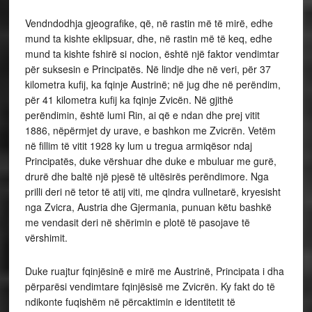
Vendndodhja gjeografike, që, në rastin më të mirë, edhe
mund ta kishte eklipsuar, dhe, në rastin më të keq, edhe
mund ta kishte fshirë si nocion, është një faktor vendimtar
për suksesin e Principatës. Në lindje dhe në veri, për 37
kilometra kufij, ka fqinje Austrinë; në jug dhe në perëndim,
për 41 kilometra kufij ka fqinje Zvicën. Në gjithë
perëndimin, është lumi Rin, ai që e ndan dhe prej vitit
1886, nëpërmjet dy urave, e bashkon me Zvicrën. Vetëm
në fillim të vitit 1928 ky lum u tregua armiqësor ndaj
Principatës, duke vërshuar dhe duke e mbuluar me gurë,
drurë dhe baltë një pjesë të ultësirës perëndimore. Nga
prilli deri në tetor të atij viti, me qindra vullnetarë, kryesisht
nga Zvicra, Austria dhe Gjermania, punuan këtu bashkë
me vendasit deri në shërimin e plotë të pasojave të
vërshimit.
Duke ruajtur fqinjësinë e mirë me Austrinë, Principata i dha
përparësi vendimtare fqinjësisë me Zvicrën. Ky fakt do të
ndikonte fuqishëm në përcaktimin e identitetit të