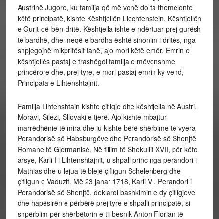
Austrinë Jugore, ku familja që më vonë do ta themelonte
këtë principatë, kishte Kështjellën Liechtenstein, Kështjellën
e Gurit-që-bën-dritë. Kështjella ishte e ndërtuar prej gurësh
të bardhë, dhe meqë e bardha është sinonim i dritës, nga
shpjegojnë mikpritësit tanë, ajo mori këtë emër. Emrin e
kështjellës pastaj e trashëgoi familja e mëvonshme
princërore dhe, prej tyre, e mori pastaj emrin ky vend,
Principata e Lihtenshtajnit.
Familja Lihtenshtajn kishte çifligje dhe kështjella në Austri,
Moravi, Silezi, Sllovaki e tjerë. Ajo kishte mbajtur
marrëdhënie të mira dhe iu kishte bërë shërbime të vyera
Perandorisë së Habsburgëve dhe Perandorisë së Shenjtë
Romane të Gjermanisë. Në fillim të Shekullit XVII, për këto
arsye, Karli I i Lihtenshtajnit, u shpall princ nga perandori i
Mathias dhe u lejua të blejë çifligun Schelenberg dhe
çifligun e Vaduzit. Më 23 janar 1718, Karli VI, Perandori i
Perandorisë së Shenjtë, deklaroi bashkimin e dy çifligjeve
dhe hapësirën e përbërë prej tyre e shpalli principatë, si
shpërblim për shërbëtorin e tij besnik Anton Florian të