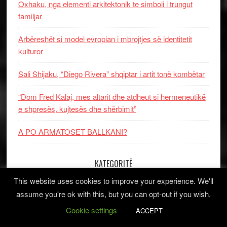
Oxhaku, nga elementi arkitektonik te simboli i trungut
familjar
Arbëreshët si model evropian i mbrojtjes së identitetit
kulturor
Sali Shijaku, “Diego Rivera” shqiptar i artit tonë kombëtar
“Dom Fred Kalaj, mes altarit dhe atdheut si hermeneutikë
e shpresës, kujtesës dhe shërbimit”
A PO ARMATOSET BALLKANI?
KATEGORITË
This website uses cookies to improve your experience. We'll
Kategoritë
assume you're ok with this, but you can opt-out if you wish.
Cookie settings
ACCEPT