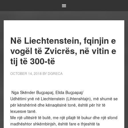
Në Liechtenstein, fqinjin e
vogël të Zvicrës, në vitin e
tij të 300-të
OCTOBER 14, 2018
BY
DGRECA
Nga Skënder Buçpapaj, Elida Buçpapaj/
Udhëtimi ynë në Liechtenstein (Lihtenshtajn), më shumë se
për kërshërinë dhe kënaqësinë tonë, është për hir të
lexuesve tanë.
Me një ultësirë të butë, me një pllajë të bukur dhe një sfond
madhështor shkëmbinjsh, është fare e thjeshtë ta