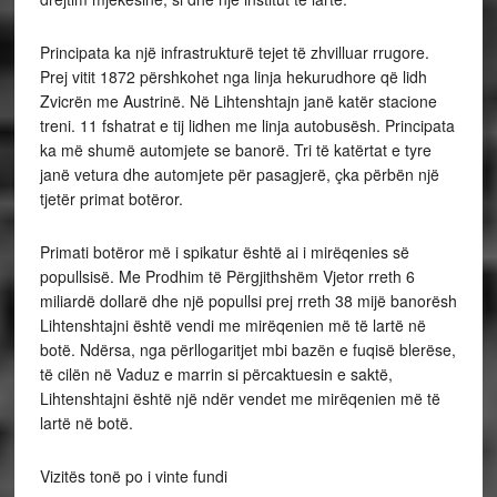
Principata ka një infrastrukturë tejet të zhvilluar rrugore.
Prej vitit 1872 përshkohet nga linja hekurudhore që lidh
Zvicrën me Austrinë. Në Lihtenshtajn janë katër stacione
treni. 11 fshatrat e tij lidhen me linja autobusësh. Principata
ka më shumë automjete se banorë. Tri të katërtat e tyre
janë vetura dhe automjete për pasagjerë, çka përbën një
tjetër primat botëror.
Primati botëror më i spikatur është ai i mirëqenies së
popullsisë. Me Prodhim të Përgjithshëm Vjetor rreth 6
miliardë dollarë dhe një popullsi prej rreth 38 mijë banorësh
Lihtenshtajni është vendi me mirëqenien më të lartë në
botë. Ndërsa, nga përllogaritjet mbi bazën e fuqisë blerëse,
të cilën në Vaduz e marrin si përcaktuesin e saktë,
Lihtenshtajni është një ndër vendet me mirëqenien më të
lartë në botë.
Vizitës tonë po i vinte fundi