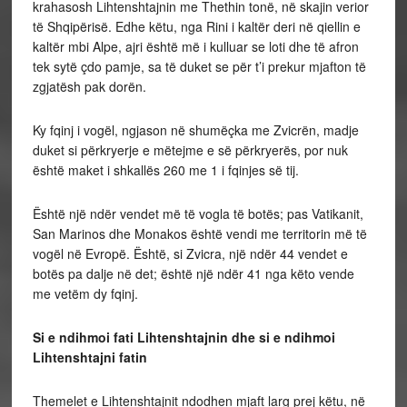
krahasosh Lihtenshtajnin me Thethin tonë, në skajin verior
të Shqipërisë. Edhe këtu, nga Rini i kaltër deri në qiellin e
kaltër mbi Alpe, ajri është më i kulluar se loti dhe të afron
tek sytë çdo pamje, sa të duket se për t’i prekur mjafton të
zgjatësh pak dorën.
Ky fqinj i vogël, ngjason në shumëçka me Zvicrën, madje
duket si përkryerje e mëtejme e së përkryerës, por nuk
është maket i shkallës 260 me 1 i fqinjes së tij.
Është një ndër vendet më të vogla të botës; pas Vatikanit,
San Marinos dhe Monakos është vendi me territorin më të
vogël në Evropë. Është, si Zvicra, një ndër 44 vendet e
botës pa dalje në det; është një ndër 41 nga këto vende
me vetëm dy fqinj.
Si e ndihmoi fati Lihtenshtajnin dhe si e ndihmoi
Lihtenshtajni fatin
Themelet e Lihtenshtajnit ndodhen mjaft larg prej këtu, në