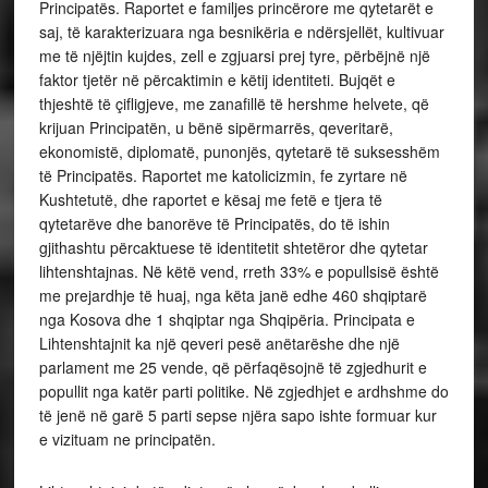
Principatës. Raportet e familjes princërore me qytetarët e
saj, të karakterizuara nga besnikëria e ndërsjellët, kultivuar
me të njëjtin kujdes, zell e zgjuarsi prej tyre, përbëjnë një
faktor tjetër në përcaktimin e këtij identiteti. Bujqët e
thjeshtë të çifligjeve, me zanafillë të hershme helvete, që
krijuan Principatën, u bënë sipërmarrës, qeveritarë,
ekonomistë, diplomatë, punonjës, qytetarë të suksesshëm
të Principatës. Raportet me katolicizmin, fe zyrtare në
Kushtetutë, dhe raportet e kësaj me fetë e tjera të
qytetarëve dhe banorëve të Principatës, do të ishin
gjithashtu përcaktuese të identitetit shtetëror dhe qytetar
lihtenshtajnas. Në këtë vend, rreth 33% e popullsisë është
me prejardhje të huaj, nga këta janë edhe 460 shqiptarë
nga Kosova dhe 1 shqiptar nga Shqipëria. Principata e
Lihtenshtajnit ka një qeveri pesë anëtarëshe dhe një
parlament me 25 vende, që përfaqësojnë të zgjedhurit e
popullit nga katër parti politike. Në zgjedhjet e ardhshme do
të jenë në garë 5 parti sepse njëra sapo ishte formuar kur
e vizituam ne principatën.