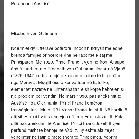
Perandori i Austrisë.
Elisabeth von Gutmann
Ndërmjet dy luftërave botërore, ndodhin ndryshime edhe
brenda familjes princërore dhe në raportet e saj me
Principatën. Më 1929, Princi Franc I, vjen në fron. Ai sapo
është martuar me Elisabeth von Gutmann, lindur në Vjenë
(1875-1947 ) e bija e një biznesmeni hebre të fuqishëm
nga Moravia. Megjithëse e konvertuar në katolike,
elementët nazistë në Lihtenshatjan e shikojnë hebrejen si
një problem për vendin. Në mars 1938, pas aneksimit të
Austrisë nga Gjermania, Princi Franc I emëron
trashëgimtar nipin e tij 31 vjeçar Franc Jozef II. Në korrik të
atij viti Franci I vdes dhe vjen në fron Franc Jozefi II. Pak
ditë pas aneksimit të Austrisë, Princi Franc Jozefi II vjen
përfundimisht të banojë në Vaduz. Ky është akti tejet
vendimtar në fatin e mëtejshëm të Principatës. Veprimi