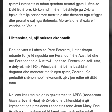
tjetër: Lihtenshtajni mban qëndrim neutral gjatë Luftës së
Dytë Botërore, kërkon ndihmë e mbështetje ga Zvicra
fqinje, familja princërore merr të gjithë thesarët nga çifligjet
dhe pronat e saj nga Bohemia, Moravia dhe Silezia e i
vendos në Vaduz.
Lihtenshtajni, një sukses ekonomik
Deri në vitet e Luftës së Parë Botërore, Lihtenshtajni
mbante lidhje të ngushta me Perandorinë e Austrisë dhe
me Perandorinë e Austro-Hungarisë. Rrënimi që solli lufta,
e detyroi, më 1924, Principatën të bënte bashkimin
doganor dhe monetar me fqinjen tjetër, Zvicrën. Kjo
periudhë shënon hopin ekonomik që vijon edhe në ditët
tona.
Ne jemi këtu me një grup gazetarësh të APES (Asosacioni i
Gazetarëve të Huaj në Zvicër dhe Lihtenshtajn) që
kryesohet nga presidenti i shoqatës tonë Jean Musy. Dhe
është e kuptueshme që të kemi mes nesh edhe mjaft