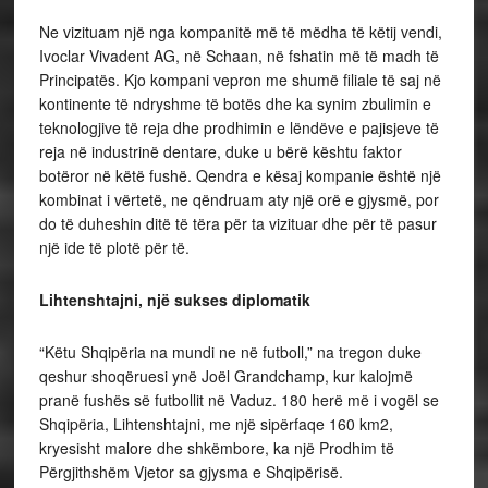
Ne vizituam një nga kompanitë më të mëdha të këtij vendi,
Ivoclar Vivadent AG, në Schaan, në fshatin më të madh të
Principatës. Kjo kompani vepron me shumë filiale të saj në
kontinente të ndryshme të botës dhe ka synim zbulimin e
teknologjive të reja dhe prodhimin e lëndëve e pajisjeve të
reja në industrinë dentare, duke u bërë kështu faktor
botëror në këtë fushë. Qendra e kësaj kompanie është një
kombinat i vërtetë, ne qëndruam aty një orë e gjysmë, por
do të duheshin ditë të tëra për ta vizituar dhe për të pasur
një ide të plotë për të.
Lihtenshtajni, një sukses diplomatik
“Këtu Shqipëria na mundi ne në futboll,” na tregon duke
qeshur shoqëruesi ynë Joël Grandchamp, kur kalojmë
pranë fushës së futbollit në Vaduz. 180 herë më i vogël se
Shqipëria, Lihtenshtajni, me një sipërfaqe 160 km2,
kryesisht malore dhe shkëmbore, ka një Prodhim të
Përgjithshëm Vjetor sa gjysma e Shqipërisë.