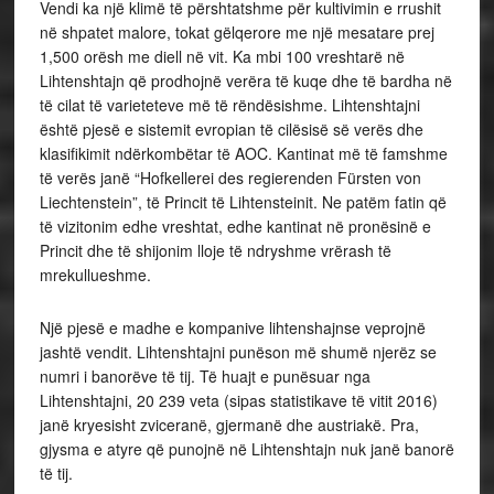
Vendi ka një klimë të përshtatshme për kultivimin e rrushit
në shpatet malore, tokat gëlqerore me një mesatare prej
1,500 orësh me diell në vit.
Ka mbi 100 vreshtarë në
Lihtenshtajn që prodhojnë verëra të kuqe dhe të bardha në
të cilat të varieteteve më të rëndësishme.
Lihtenshtajni
është pjesë e sistemit evropian të cilësisë së verës dhe
klasifikimit ndërkombëtar të AOC. Kantinat më të famshme
të verës janë “Hofkellerei des regierenden Fürsten von
Liechtenstein”, të Princit të Lihtensteinit.
Ne patëm fatin që
të vizitonim edhe vreshtat, edhe kantinat në pronësinë e
Princit dhe të shijonim lloje të ndryshme vrërash të
mrekullueshme.
Një pjesë e madhe e kompanive lihtenshajnse veprojnë
jashtë vendit. Lihtenshtajni punëson më shumë njerëz se
numri i banorëve të tij. Të huajt e punësuar nga
Lihtenshtajni, 20 239 veta (sipas statistikave të vitit 2016)
janë kryesisht zviceranë, gjermanë dhe austriakë. Pra,
gjysma e atyre që punojnë në Lihtenshtajn nuk janë banorë
të tij.