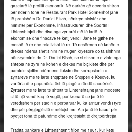
gazetarë të profilit ekonomik. Në darkën që qeveria shtron
për nderin tonë në Restaurant Park-Hotel Sonnenhof janë
të pranishëm Dr. Daniel Risch, nënkryeministër dhe
ministër për Ekonominë, Infrastrukturën dhe Sportin i
Lihtenshtajnit dhe disa nga zyrtarët më të lartë të
ekonomisë dhe finacave të këtij vendi. Janë të gjithë në
moshë të re dhe relativisht të re. Të nesërmen në kohën e
drekës ndërsa shëtisinim në rrugën kryesore do ta shihnim
nënkryeministrin Dr. Daniel Risch, se si shkonte e vinte nga
shtëpia në zyrë në kohën e drekës me biçikletë dhe për
paralele sjellim ndërmend lluksin dhe korrupsionin e
zyrtarëve më të lartë shqiptarë në Shqipëri e Kosovë, ku
varfëria dhe papunësia është plagë e rëndë shoqërisë.
Zyrtarët më të lartë të shtetit të Lihtenshtajnit janë modestë
si të një vendi kaq të vogël, por krenarë se janë të
vetëdijshëm për stadin e përparuar ku ka arritur vendi i tyre
dhe për përgjegjësitë e mëtejshme. Ata janë të hapur për
pyetjet tona të pafundme dhe krejtësisht të drejtpërdrejta.
Tradita bankare e Lihtenshtajnit fillon më 1861, kur këtu