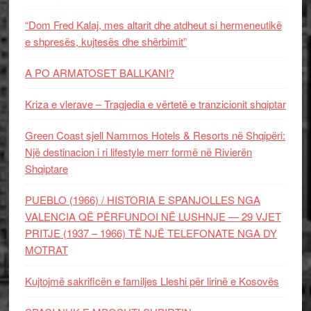
“Dom Fred Kalaj, mes altarit dhe atdheut si hermeneutikë
e shpresës, kujtesës dhe shërbimit”
A PO ARMATOSET BALLKANI?
Kriza e vlerave – Tragjedia e vërtetë e tranzicionit shqiptar
Green Coast sjell Nammos Hotels & Resorts në Shqipëri:
Një destinacion i ri lifestyle merr formë në Rivierën
Shqiptare
PUEBLO (1966) / HISTORIA E SPANJOLLES NGA
VALENCIA QË PËRFUNDOI NË LUSHNJE — 29 VJET
PRITJE (1937 – 1966) TË NJË TELEFONATE NGA DY
MOTRAT
Kujtojmë sakrificën e familjes Lleshi për lirinë e Kosovës