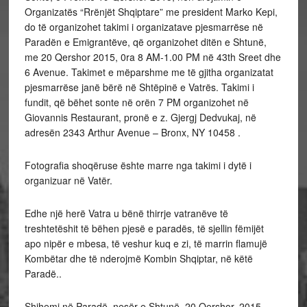
Organizatës “Rrënjët Shqiptare” me president Marko Kepi,
do të organizohet takimi i organizatave pjesmarrëse në
Paradën e Emigrantëve, që organizohet ditën e Shtunë,
me 20 Qershor 2015, 0ra 8 AM-1.00 PM në 43th Sreet dhe
6 Avenue. Takimet e mëparshme me të gjitha organizatat
pjesmarrëse janë bërë në Shtëpinë e Vatrës. Takimi i
fundit, që bëhet sonte në orën 7 PM organizohet në
Giovannis Restaurant, pronë e z. Gjergj Dedvukaj, në
adresën 2343 Arthur Avenue – Bronx, NY 10458 .
Fotografia shoqëruse ështe marre nga takimi i dytë i
organizuar në Vatër.
Edhe një herë Vatra u bënë thirrje vatranëve të
treshtetëshit të bëhen pjesë e paradës, të sjellin fëmijët
apo nipër e mbesa, të veshur kuq e zi, të marrin flamujë
Kombëtar dhe të nderojmë Kombin Shqiptar, në këtë
Paradë..
Shihemi në Paradë, nesër e Shtunë, 20 Qershor, 2015.