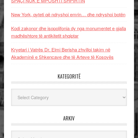
SPAÇI NUK E MPOSHTI SHPIRTIN
New York, qyteti që ndryshoi emrin… dhe ndryshoi botën
Kodi zakonor dhe isopolifonia dy nga monumentet e gjalla
madhështore të antikitetit shqiptar
Kryetari i Vatrës Dr. Elmi Berisha zhvilloi takim në
Akademinë e Shkencave dhe të Arteve të Kosovës
KATEGORITË
Kategoritë
ARKIV
Arkiv