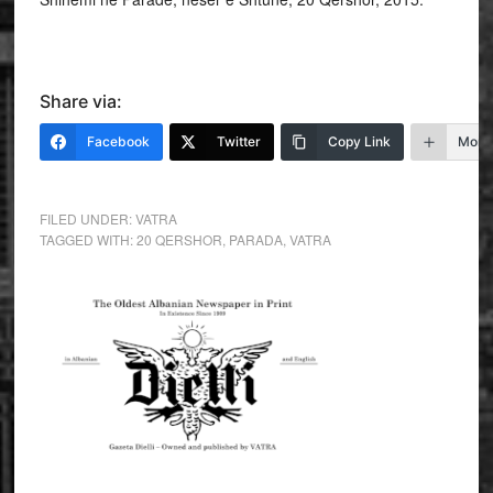
Share via:
Facebook
Twitter
Copy Link
More
FILED UNDER:
VATRA
TAGGED WITH:
20 QERSHOR
,
PARADA
,
VATRA