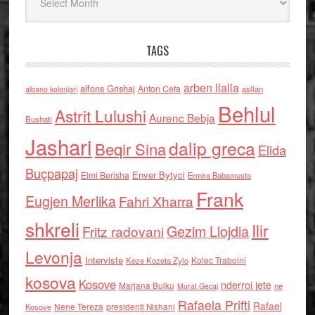
TAGS
arben llalla
alfons Grishaj
Anton Cefa
asllan
albano kolonjari
Behlul
Astrit Lulushi
Aurenc Bebja
Bushati
Jashari
dalip greca
Beqir Sina
Elida
Buçpapaj
Enver Bytyci
Elmi Berisha
Ermira Babamusta
Frank
Eugjen Merlika
Fahri Xharra
shkreli
Ilir
Gezim Llojdia
Fritz radovani
Levonja
Interviste
Kolec Traboini
Keze Kozeta Zylo
kosova
Kosove
nderroi jete
Marjana Bulku
ne
Murat Gecaj
Rafaela Prifti
Rafael
Nene Tereza
Kosove
presidenti Nishani