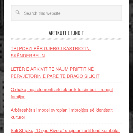
ARTIKUJT E FUNDIT
TRI POEZI PËR GJERGJ KASTRIOTIN-
SKËNDERBEUN
LETËR E ARKIVIT TE NAUM PRIFTIT NË
PERVJETORIN E PARE TE DRAGO SILIQIT
Oxhaku, nga elementi arkitektonik te simboli i trungut
familjar
Arbëreshët si model evropian i mbrojtjes së identitetit
kulturor
Sali Shijaku, “Diego Rivera” shqiptar i artit tonë kombëtar