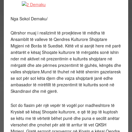
Nga Sokol Demaku/
Qërshor muaj i realizimit të proejkteve të mëdha të
Ansamblit të valleve të Qendres Kulturore Shqiptare
Migjeni në Borås të Suedisë. Këtë vit si asnjë here më parë
anëtarët e kësaj Shoqate kulturore të mërgatës sonë ishin
nder më aktivet në prezentimin e kulturës shqiptare në
mërgatë dhe ate përmes prezentimit të gjuhës, këngës dhe
valles shqiptare.Mund të thuhet në këtë shenim gazetaresk
se sot për sot këta djem dhe vajza shqiptarë janë edhe
ambasador të mirëfillt të prezentimit të kulturës sonë në
Skandinavi dhe më gjerë.
Sot do flasim për një vepër të vogël por madheshtore të
Krysisë së kësaj Shoqate kulturore, e që të jep të kuptosh
se këtu me të vërtetë bëhet punë dhe puna e secilit anëtar
vlersohet dhe çmohet për atë të arritur të vet QKSH
Migjeni. Gjatë sezonit pranverror në Krysin e kësaj Qendre