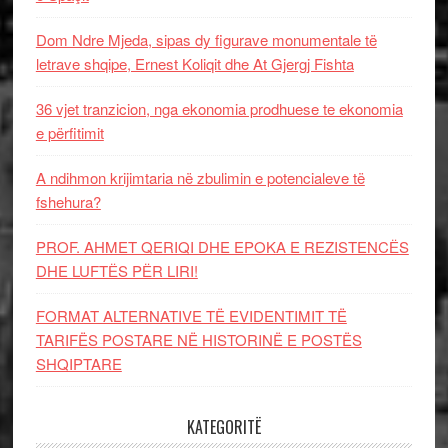
Dom Ndre Mjeda, sipas dy figurave monumentale të
letrave shqipe, Ernest Koliqit dhe At Gjergj Fishta
36 vjet tranzicion, nga ekonomia prodhuese te ekonomia
e përfitimit
A ndihmon krijimtaria në zbulimin e potencialeve të
fshehura?
PROF. AHMET QERIQI DHE EPOKA E REZISTENCЁS
DHE LUFTЁS PЁR LIRI!
FORMAT ALTERNATIVE TË EVIDENTIMIT TË
TARIFËS POSTARE NË HISTORINË E POSTËS
SHQIPTARE
KATEGORITË