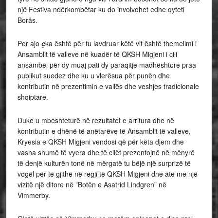
një Festiva ndërkombëtar ku do involvohet edhe qyteti
Borås.
Por ajo
ç
ka është për tu lavdruar këtë vit është themelimi i
Ansamblit të valleve në kuadër të QKSH Migjeni i cili
ansambël për dy muaj pati dy paraqitje madhështore praa
publikut suedez dhe ku u vlerësua për punën dhe
kontributin në prezentimin e vallës dhe veshjes tradicionale
shqiptare.
Duke u mbeshteturë në rezultatet e arritura dhe në
kontributin e dhënë të anëtarëve të Ansamblit të valleve,
Kryesia e QKSH Migjeni vendosi që për këta djem dhe
vasha shumë të vyera dhe të cilët prezentojnë në mënyrë
të denjë kulturën tonë në mërgatë tu bëjë një surprizë të
vogël për të gjithë në regji të QKSH Migjeni dhe ate me një
vizitë një ditore në ”Botën e Asatrid Lindgren” në
Vimmerby.