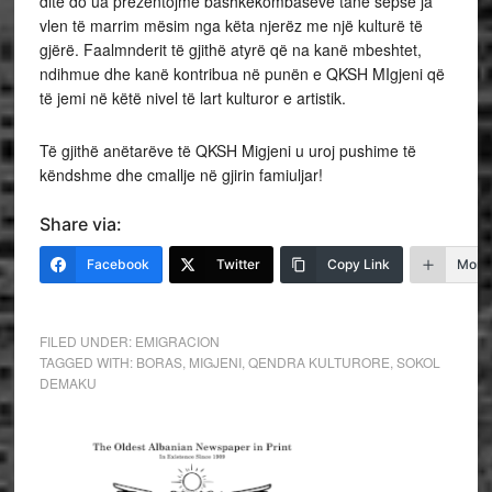
ditë do ua prezentojmë bashkëkombasëve tanë sepse ja
vlen të marrim mësim nga këta njerëz me një kulturë të
gjërë. Faalmnderit të gjithë atyrë që na kanë mbeshtet,
ndihmue dhe kanë kontribua në punën e QKSH MIgjeni që
të jemi në këtë nivel të lart kulturor e artistik.
Të gjithë anëtarëve të QKSH Migjeni u uroj pushime të
këndshme dhe cmallje në gjirin famiuljar!
Share via:
Facebook
Twitter
Copy Link
More
FILED UNDER:
EMIGRACION
TAGGED WITH:
BORAS
,
MIGJENI
,
QENDRA KULTURORE
,
SOKOL
DEMAKU