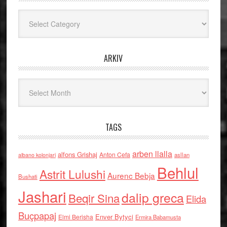
Kategoritë
ARKIV
Arkiv
TAGS
arben llalla
alfons Grishaj
Anton Cefa
asllan
albano kolonjari
Behlul
Astrit Lulushi
Aurenc Bebja
Bushati
Jashari
dalip greca
Beqir Sina
Elida
Buçpapaj
Enver Bytyci
Elmi Berisha
Ermira Babamusta