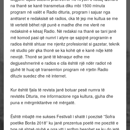
na thanë se kanë transmetua diku mbi 1500 minuta
program në valët e Radio dituria, program i sajuar nga
anëtaret e redaksisë së radios, cka të jep me kultua se me
të vertetë bëhet një punë e madhe dhe me vlerë ne
redaksinë e kësaj Radio. Në redaksi na thanë se tani janë
më komod pasi që numri i atyre qe sajojnë programin e
radios është shtuar me njerëz profesionist si gazetar, teknik
në studio për
ç
ka thonë se ka kohë që e kanë ndje këtë
nevojë. Thonë se janë të kënaqur edhe me
degjueshmerinë e radios e cila është një ndër radiot në
gjuhë të huaj që transemton program në rrjetin Radio
difuziv suedez dhe në internet.
Kur është fjala të revista janë botuar pesë numra të
revistës Dituria, me informacione nga kultura, gjuha dhe
puna e mërgmkitarëve në mërgatë.
Është mbajtë me sukses Festivali i shatë i poezisë ”Sofra
poetike Borås 2018” ku janë prezentua poetë me poezitë e
tyre në shtaë gjuhë e nga viti i ardhm besohet se ku do jetë