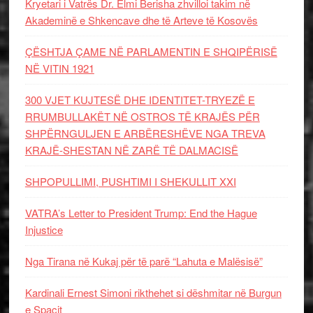
Kryetari i Vatrës Dr. Elmi Berisha zhvilloi takim në
Akademinë e Shkencave dhe të Arteve të Kosovës
ÇËSHTJA ÇAME NË PARLAMENTIN E SHQIPËRISË
NË VITIN 1921
300 VJET KUJTESË DHE IDENTITET-TRYEZË E
RRUMBULLAKËT NË OSTROS TË KRAJËS PËR
SHPËRNGULJEN E ARBËRESHËVE NGA TREVA
KRAJË-SHESTAN NË ZARË TË DALMACISË
SHPOPULLIMI, PUSHTIMI I SHEKULLIT XXI
VATRA’s Letter to President Trump: End the Hague
Injustice
Nga Tirana në Kukaj për të parë “Lahuta e Malësisë”
Kardinali Ernest Simoni rikthehet si dëshmitar në Burgun
e Spaçit