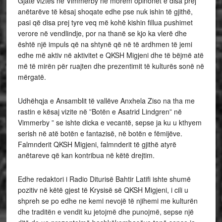
Gjatë viztës në Vimmerby ne morëm opinonet e disa prej
anëtarëve të kësaj shoqate edhe pse nuk ishin të gjithë,
pasi që disa prej tyre veq më kohë kishin fillua pushimet
verore në vendlindje, por na thanë se kjo ka vlerë dhe
është një impuls që na shtynë që në të ardhmen të jemi
edhe më aktiv në aktivitet e QKSH Migjeni dhe të bëjmë atë
më të mirën për ruajten dhe prezentimit të kulturës sonë në
mërgatë.
Udhëhqja e Ansamblit të vallëve Anxhela Ziso na tha me
rastin e kësaj vizite në ”Botën e Asatrid Lindgren” në
Vimmerby ” se ishte dicka e vecantë, sepse ja ku u kthyem
serish në atë botën e fantazisë, në botën e fëmijëve.
Falmnderit QKSH Migjeni, falmnderit të gjithë atyrë
anëtareve që kan kontribua në këtë drejtim.
Edhe redaktori i Radio Diturisë Bahtir Latifi ishte shumë
pozitiv në këtë gjest të Krysisë së QKSH Migjeni, i cili u
shpreh se po edhe ne kemi nevojë të njihemi me kulturën
dhe traditën e vendit ku jetojmë dhe punojmë, sepse një