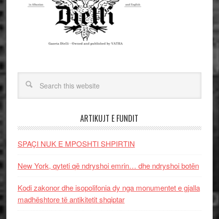
ARTIKUJT E FUNDIT
SPAÇI NUK E MPOSHTI SHPIRTIN
New York, qyteti që ndryshoi emrin… dhe ndryshoi botën
Kodi zakonor dhe isopolifonia dy nga monumentet e gjalla
madhështore të antikitetit shqiptar