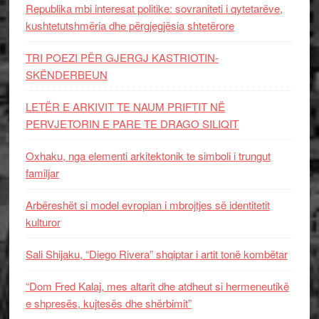
Republika mbi interesat politike: sovraniteti i qytetarëve,
kushtetutshmëria dhe përgjegjësia shtetërore
TRI POEZI PËR GJERGJ KASTRIOTIN-
SKËNDERBEUN
LETËR E ARKIVIT TE NAUM PRIFTIT NË
PERVJETORIN E PARE TE DRAGO SILIQIT
Oxhaku, nga elementi arkitektonik te simboli i trungut
familjar
Arbëreshët si model evropian i mbrojtjes së identitetit
kulturor
Sali Shijaku, “Diego Rivera” shqiptar i artit tonë kombëtar
“Dom Fred Kalaj, mes altarit dhe atdheut si hermeneutikë
e shpresës, kujtesës dhe shërbimit”