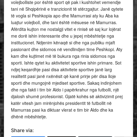
volejbolliste por është sport që pak i kushtohet vemendje
tani në Shqipërinë e tranzicionit të stërzgajtur. Janë qytete
të vogla si Peshkopia apo dhe Mamurrasi aty ku Aba ka
luajtur volejboll, dhe tani është mësuese në Mamurras.
Afërdita kujton me nostalgji vitet e rinisë së saj kur lojërat
me dorë ishin interesante dhe u jepej mbështetje nga
institucionet. Ndjenim kënaqë si dhe nga publiku mjaft
pasionant dhe sidomos në vendlindjen time Peshkopi. Aty
kam dhe kujtimet më të bukura nga rinia sidomos nga
sporti. Ishte qytet ku aktivitetet sportive ishin primare. Sot
ndjej keqardhje pasi disa aktivitete sportive janë larg
realitetit pasi janë nxënësit që kanë prirje për disa lloje
sporti dhe mungojnë mjediset sportive. Sakaq indinjohem
dhe nga fakti i tim bir Aldo i papërkrahur nga futbolli, një
djalosh shumë profesionist. Gjatë kohës së aktivizimit prej
katër vitesh jam mirënjohës presidentit të futbollit në
Mamurras pasi ka diktuar vlerat e tim bir Aldo dhe ka
dhënë mbështetje.
Share via: