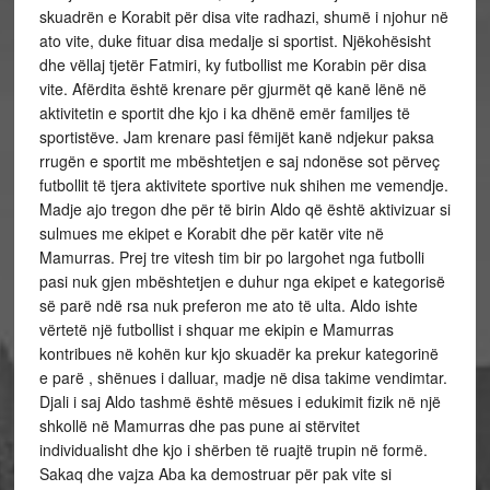
skuadrën e Korabit për disa vite radhazi, shumë i njohur në
ato vite, duke fituar disa medalje si sportist. Njëkohësisht
dhe vëllaj tjetër Fatmiri, ky futbollist me Korabin për disa
vite. Afërdita është krenare për gjurmët që kanë lënë në
aktivitetin e sportit dhe kjo i ka dhënë emër familjes të
sportistëve. Jam krenare pasi fëmijët kanë ndjekur paksa
rrugën e sportit me mbështetjen e saj ndonëse sot përveç
futbollit të tjera aktivitete sportive nuk shihen me vemendje.
Madje ajo tregon dhe për të birin Aldo që është aktivizuar si
sulmues me ekipet e Korabit dhe për katër vite në
Mamurras. Prej tre vitesh tim bir po largohet nga futbolli
pasi nuk gjen mbështetjen e duhur nga ekipet e kategorisë
së parë ndë rsa nuk preferon me ato të ulta. Aldo ishte
vërtetë një futbollist i shquar me ekipin e Mamurras
kontribues në kohën kur kjo skuadër ka prekur kategorinë
e parë , shënues i dalluar, madje në disa takime vendimtar.
Djali i saj Aldo tashmë është mësues i edukimit fizik në një
shkollë në Mamurras dhe pas pune ai stërvitet
individualisht dhe kjo i shërben të ruajtë trupin në formë.
Sakaq dhe vajza Aba ka demostruar për pak vite si