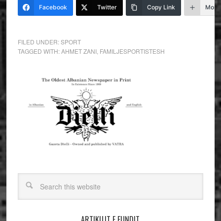
Facebook
Twitter
Copy Link
More
FILED UNDER:
SPORT
TAGGED WITH:
AHMET ZANI
,
FAMILJESPORTISTESH
ARTIKUJT E FUNDIT