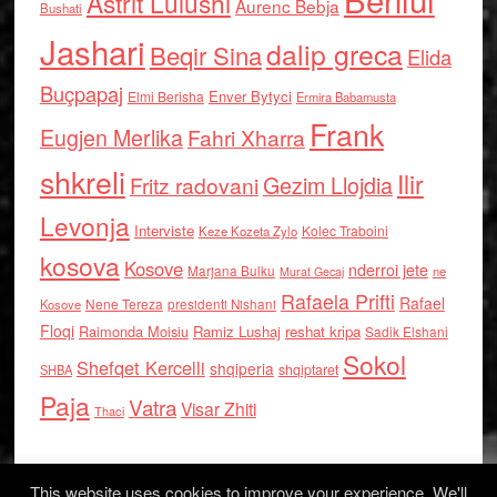
Astrit Lulushi
Aurenc Bebja
Bushati
Jashari
dalip greca
Beqir Sina
Elida
Buçpapaj
Enver Bytyci
Elmi Berisha
Ermira Babamusta
Frank
Eugjen Merlika
Fahri Xharra
shkreli
Ilir
Gezim Llojdia
Fritz radovani
Levonja
Interviste
Kolec Traboini
Keze Kozeta Zylo
kosova
Kosove
nderroi jete
Marjana Bulku
ne
Murat Gecaj
Rafaela Prifti
Rafael
Nene Tereza
Kosove
presidenti Nishani
Floqi
Raimonda Moisiu
Ramiz Lushaj
reshat kripa
Sadik Elshani
Sokol
Shefqet Kercelli
shqiperia
shqiptaret
SHBA
Paja
Vatra
Visar Zhiti
Thaci
This website uses cookies to improve your experience. We'll