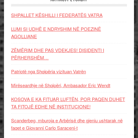
SHPALLET KËSHILLI I FEDERATËS VATRA
LUMI SI UDHË E NDRYSHIM NË POEZINË
AGOLLIANE
ZËMËRIM DHE PAS VDEKJES! DISIDENTI I
PËRHERSHËM…
Patriotë nga Shqipëria vizituan Vatrën
Mirëseardhje në Shqipëri, Ambasador Eric Wendt
KOSOVA E KA FITUAR LUFTËN, POR PAQEN DUHET
TA FITOJË EDHE NË INSTITUCIONE!
Scanderbeg, mburoja e Arbërisë dhe gjeniu ushtarak në
faqet e Giovanni Carlo Saraceni-t