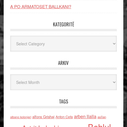
A PO ARMATOSET BALLKANI?
KATEGORITË
Kategoritë
ARKIV
Arkiv
TAGS
arben llalla
alfons Grishaj
Anton Cefa
asllan
albano kolonjari
Behlul