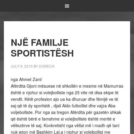
NJË FAMILJE
SPORTISTËSH
JULY 9, 2015
BY
DGRECA
nga Ahmet Zani/
Afërdita Gjoni mësuese në shkollën e mesme në Mamurras
është e njohur si volejbolliste nga 25 vite në disa ekipe të
vendit. Këtë profesion ajo ua ka dhuruar dhe fëmijë ve të
saj që të dy sportistë , djali Aldo futbollist dhe vajza Aba
voljebolliste. Por nga sa tregon Afërdita për gazetën shkak
që është bërë e famshme si volejbolliste është meritë e
vëllezërve të saj. Konkretisht nga vëllai më i madh që tani
nuk jeton më Bashkim Lal,a i njohur si volejbollist me