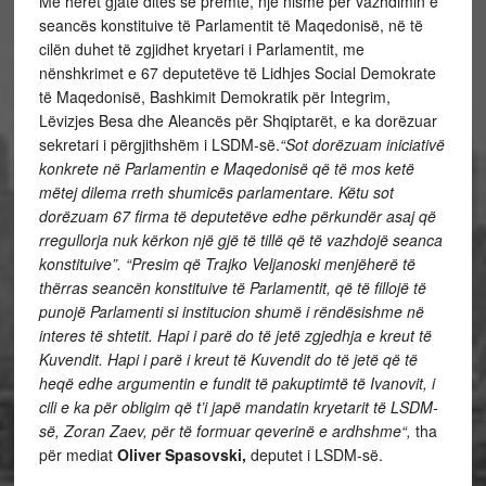
Më herët gjatë ditës së premte, një nismë për vazhdimin e
seancës konstituive të Parlamentit të Maqedonisë, në të
cilën duhet të zgjidhet kryetari i Parlamentit, me
nënshkrimet e 67 deputetëve të Lidhjes Social Demokrate
të Maqedonisë, Bashkimit Demokratik për Integrim,
Lëvizjes Besa dhe Aleancës për Shqiptarët, e ka dorëzuar
sekretari i përgjithshëm i LSDM-së.
“Sot dorëzuam iniciativë
konkrete në Parlamentin e Maqedonisë që të mos ketë
mëtej dilema rreth shumicës parlamentare. Këtu sot
dorëzuam 67 firma të deputetëve edhe përkundër asaj që
rregullorja nuk kërkon një gjë të tillë që të vazhdojë seanca
konstituive”.
“Presim që Trajko Veljanoski menjëherë të
thërras seancën konstituive të Parlamentit, që të fillojë të
punojë Parlamenti si institucion shumë i rëndësishme në
interes të shtetit. Hapi i parë do të jetë zgjedhja e kreut të
Kuvendit. Hapi i parë i kreut të Kuvendit do të jetë që të
heqë edhe argumentin e fundit të pakuptimtë të Ivanovit, i
cili e ka për obligim që t’i japë mandatin kryetarit të LSDM-
së, Zoran Zaev, për të formuar qeverinë e ardhshme“,
tha
për mediat
Oliver Spasovski,
deputet i LSDM-së.