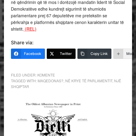
në qëndrimin që të mos i dorëzojë mandatin liderit të Social
Demokratëve edhe kundrejt sigurimit të shumicës
parlamentare prej 67 deputetëve me pretekstin se
përkrahja e platformës shqiptare cenon karakterin unitar të
shtetit.
(REL)
Share via:
Facebook
Twitter
Copy Link
More
FILED UNDER:
KOMENTE
TAGGED WITH:
MAQEDONAS?
,
NË KRYE TË PARLAMENTIT
,
NJË
SHQIPTAR