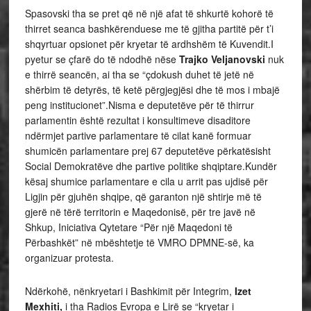
Spasovski tha se pret që në një afat të shkurtë kohorë të
thirret seanca bashkërenduese me të gjitha partitë për t’i
shqyrtuar opsionet për kryetar të ardhshëm të Kuvendit.I
pyetur se çfarë do të ndodhë nëse
Trajko Veljanovski
nuk
e thirrë seancën, ai tha se “çdokush duhet të jetë në
shërbim të detyrës, të ketë përgjegjësi dhe të mos i mbajë
peng institucionet”.Nisma e deputetëve për të thirrur
parlamentin është rezultat i konsultimeve disaditore
ndërmjet partive parlamentare të cilat kanë formuar
shumicën parlamentare prej 67 deputetëve përkatësisht
Social Demokratëve dhe partive politike shqiptare.Kundër
kësaj shumice parlamentare e cila u arrit pas ujdisë për
Ligjin për gjuhën shqipe, që garanton një shtirje më të
gjerë në tërë territorin e Maqedonisë, për tre javë në
Shkup, Iniciativa Qytetare “Për një Maqedoni të
Përbashkët” në mbështetje të VMRO DPMNE-së, ka
organizuar protesta.
Ndërkohë, nënkryetari i Bashkimit për Integrim,
Izet
Mexhiti,
i tha Radios Evropa e Lirë se “kryetar i