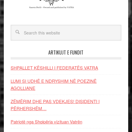
ARTIKUJT E FUNDIT
SHPALLET KËSHILLI I FEDERATËS VATRA
LUMI SI UDHË E NDRYSHIM NË POEZINË
AGOLLIANE
ZËMËRIM DHE PAS VDEKJES! DISIDENTI I
PËRHERSHËM…
Patriotë nga Shqipëria vizituan Vatrën