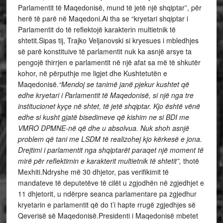
Parlamentit të Maqedonisë, mund të jetë një shqiptar”, për
herë të parë në Maqedoni.Ai tha se “kryetari shqiptar i
Parlamentit do të reflektojë karakterin multietnik të
shtetit.Sipas tij, Trajko Veljanovski si kryesues i mbledhjes
së parë konstituive të parlamentit nuk ka asnjë arsye ta
pengojë thirrjen e parlamentit në një afat sa më të shkutër
kohor, në përputhje me ligjet dhe Kushtetutën e
Maqedonisë.
“Mendoj se tanimë janë pjekur kushtet që
edhe kryetari i Parlamentit të Maqedonisë, si një nga tre
institucionet kyçe në shtet, të jetë shqiptar. Kjo është vënë
edhe si kusht gjatë bisedimeve që kishim ne si BDI me
VMRO DPMNE-në që dhe u absolvua. Nuk shoh asnjë
problem që tani me LSDM të realizohej kjo kërkesë e jona.
Drejtimi i parlamentit nga shqiptarët paraqet një moment të
mirë për reflektimin e karakterit multietnik të shtetit”,
thotë
Mexhiti.Ndryshe më 30 dhjetor, pas verifikimit të
mandateve të deputetëve të cilët u zgjodhën në zgjedhjet e
11 dhjetorit, u ndërpre seanca parlamentare pa zgjedhur
kryetarin e parlamentit që do t’i hapte rrugë zgjedhjes së
Qeverisë së Maqedonisë.Presidenti i Maqedonisë mbetet