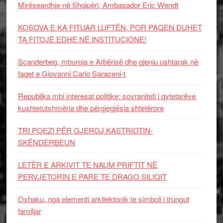
Mirëseardhje në Shqipëri, Ambasador Eric Wendt
KOSOVA E KA FITUAR LUFTËN, POR PAQEN DUHET
TA FITOJË EDHE NË INSTITUCIONE!
Scanderbeg, mburoja e Arbërisë dhe gjeniu ushtarak në
faqet e Giovanni Carlo Saraceni-t
Republika mbi interesat politike: sovraniteti i qytetarëve,
kushtetutshmëria dhe përgjegjësia shtetërore
TRI POEZI PËR GJERGJ KASTRIOTIN-
SKËNDERBEUN
LETËR E ARKIVIT TE NAUM PRIFTIT NË
PERVJETORIN E PARE TE DRAGO SILIQIT
Oxhaku, nga elementi arkitektonik te simboli i trungut
familjar