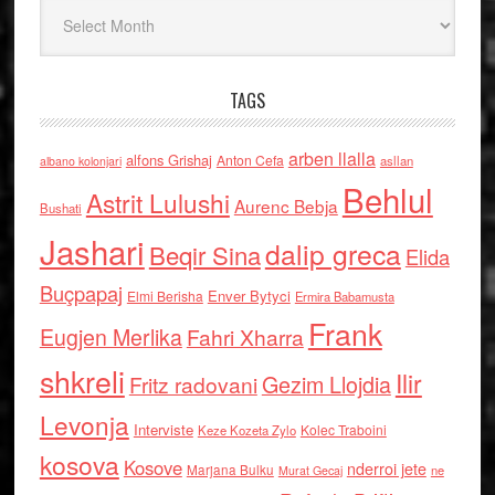
Arkiv
TAGS
arben llalla
alfons Grishaj
Anton Cefa
asllan
albano kolonjari
Behlul
Astrit Lulushi
Aurenc Bebja
Bushati
Jashari
dalip greca
Beqir Sina
Elida
Buçpapaj
Enver Bytyci
Elmi Berisha
Ermira Babamusta
Frank
Eugjen Merlika
Fahri Xharra
shkreli
Ilir
Gezim Llojdia
Fritz radovani
Levonja
Interviste
Kolec Traboini
Keze Kozeta Zylo
kosova
Kosove
nderroi jete
Marjana Bulku
ne
Murat Gecaj