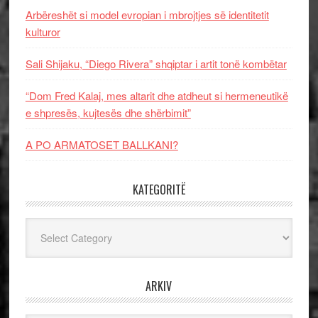
Arbëreshët si model evropian i mbrojtjes së identitetit
kulturor
Sali Shijaku, “Diego Rivera” shqiptar i artit tonë kombëtar
“Dom Fred Kalaj, mes altarit dhe atdheut si hermeneutikë
e shpresës, kujtesës dhe shërbimit”
A PO ARMATOSET BALLKANI?
KATEGORITË
Kategoritë
ARKIV