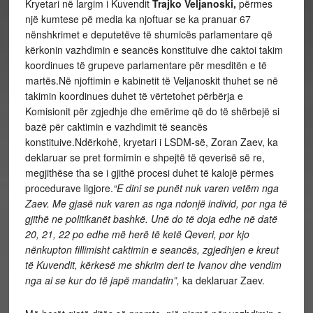
Kryetari në largim i Kuvendit
Trajko Veljanoski,
përmes
një kumtese pë media ka njoftuar se ka pranuar 67
nënshkrimet e deputetëve të shumicës parlamentare që
kërkonin vazhdimin e seancës konstituive dhe caktoi takim
koordinues të grupeve parlamentare për mesditën e të
martës.Në njoftimin e kabinetit të Veljanoskit thuhet se në
takimin koordinues duhet të vërtetohet përbërja e
Komisionit për zgjedhje dhe emërime që do të shërbejë si
bazë për caktimin e vazhdimit të seancës
konstituive.Ndërkohë, kryetari i LSDM-së, Zoran Zaev, ka
deklaruar se pret formimin e shpejtë të qeverisë së re,
megjithëse tha se i gjithë procesi duhet të kalojë përmes
procedurave ligjore.
“E dini se punët nuk varen vetëm nga
Zaev. Me gjasë nuk varen as nga ndonjë individ, por nga të
gjithë ne politikanët bashkë. Unë do të doja edhe në datë
20, 21, 22 po edhe më herë të ketë Qeveri, por kjo
nënkupton fillimisht caktimin e seancës, zgjedhjen e kreut
të Kuvendit, kërkesë me shkrim deri te Ivanov dhe vendim
nga ai se kur do të japë mandatin”,
ka deklaruar Zaev.