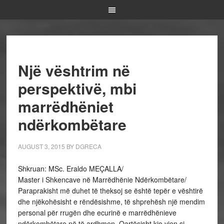
Një vështrim në
perspektivë, mbi
marrëdhëniet
ndërkombëtare
AUGUST 3, 2015
BY
DGRECA
Shkruan: MSc. Eraldo MEÇALLA/
Master i Shkencave në Marrëdhënie Ndërkombëtare/
Paraprakisht më duhet të theksoj se është tepër e vështirë
dhe njëkohësisht e rëndësishme, të shprehësh një mendim
personal për rrugën dhe ecurinë e marrëdhënieve
ndërkombëtare në të ardhmen. Qartësisht kjo vjen si