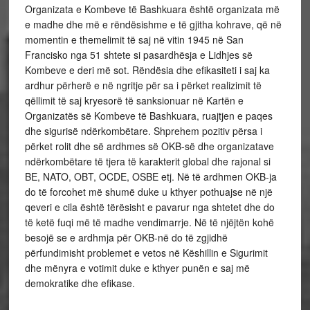
Organizata e Kombeve të Bashkuara është organizata më
e madhe dhe më e rëndësishme e të gjitha kohrave, që në
momentin e themelimit të saj në vitin 1945 në San
Francisko nga 51 shtete si pasardhësja e Lidhjes së
Kombeve e deri më sot. Rëndësia dhe efikasiteti i saj ka
ardhur përherë e në ngritje për sa i përket realizimit të
qëllimit të saj kryesorë të sanksionuar në Kartën e
Organizatës së Kombeve të Bashkuara, ruajtjen e paqes
dhe sigurisë ndërkombëtare. Shprehem pozitiv përsa i
përket rolit dhe së ardhmes së OKB-së dhe organizatave
ndërkombëtare të tjera të karakterit global dhe rajonal si
BE, NATO, OBT, OCDE, OSBE etj. Në të ardhmen OKB-ja
do të forcohet më shumë duke u kthyer pothuajse në një
qeveri e cila është tërësisht e pavarur nga shtetet dhe do
të ketë fuqi më të madhe vendimarrje. Në të njëjtën kohë
besojë se e ardhmja për OKB-në do të zgjidhë
përfundimisht problemet e vetos në Këshillin e Sigurimit
dhe mënyra e votimit duke e kthyer punën e saj më
demokratike dhe efikase.