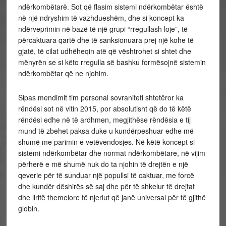
ndërkombëtarë. Sot që flasim sistemi ndërkombëtar është
në një ndryshim të vazhdueshëm, dhe si koncept ka
ndërveprimin në bazë të një grupi “rregullash loje”, të
përcaktuara qartë dhe të sanksionuara prej një kohe të
gjatë, të cilat udhëheqin atë që vështrohet si shtet dhe
mënyrën se si këto rregulla së bashku formësojnë sistemin
ndërkombëtar që ne njohim.
Sipas mendimit tim personal sovraniteti shtetëror ka
rëndësi sot në vitin 2015, por absolutisht që do të këtë
rëndësi edhe në të ardhmen, megjithëse rëndësia e tij
mund të zbehet paksa duke u kundërpeshuar edhe më
shumë me parimin e vetëvendosjes. Në këtë koncept si
sistemi ndërkombëtar dhe normat ndërkombëtare, në vijim
përherë e më shumë nuk do ta njohin të drejtën e një
qeverie për të sunduar një popullsi të caktuar, me forcë
dhe kundër dëshirës së saj dhe për të shkelur të drejtat
dhe liritë themelore të njeriut që janë universal për të gjithë
globin.