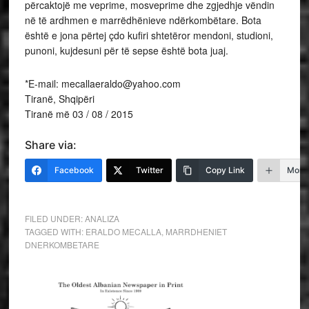
përcaktojë me veprime, mosveprime dhe zgjedhje vëndin
në të ardhmen e marrëdhënieve ndërkombëtare. Bota
është e jona përtej çdo kufiri shtetëror mendoni, studioni,
punoni, kujdesuni për të sepse është bota juaj.
*E-mail: mecallaeraldo@yahoo.com
Tiranë, Shqipëri
Tiranë më 03 / 08 / 2015
Share via:
Facebook
Twitter
Copy Link
More
FILED UNDER:
ANALIZA
TAGGED WITH:
ERALDO MECALLA
,
MARRDHENIET
DNERKOMBETARE