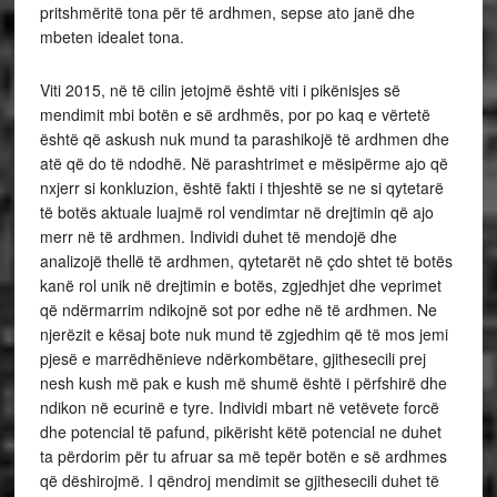
pritshmëritë tona për të ardhmen, sepse ato janë dhe
mbeten idealet tona.
Viti 2015, në të cilin jetojmë është viti i pikënisjes së
mendimit mbi botën e së ardhmës, por po kaq e vërtetë
është që askush nuk mund ta parashikojë të ardhmen dhe
atë që do të ndodhë. Në parashtrimet e mësipërme ajo që
nxjerr si konkluzion, është fakti i thjeshtë se ne si qytetarë
të botës aktuale luajmë rol vendimtar në drejtimin që ajo
merr në të ardhmen. Individi duhet të mendojë dhe
analizojë thellë të ardhmen, qytetarët në çdo shtet të botës
kanë rol unik në drejtimin e botës, zgjedhjet dhe veprimet
që ndërmarrim ndikojnë sot por edhe në të ardhmen. Ne
njerëzit e kësaj bote nuk mund të zgjedhim që të mos jemi
pjesë e marrëdhënieve ndërkombëtare, gjithesecili prej
nesh kush më pak e kush më shumë është i përfshirë dhe
ndikon në ecurinë e tyre. Individi mbart në vetëvete forcë
dhe potencial të pafund, pikërisht këtë potencial ne duhet
ta përdorim për tu afruar sa më tepër botën e së ardhmes
që dëshirojmë. I qëndroj mendimit se gjithesecili duhet të