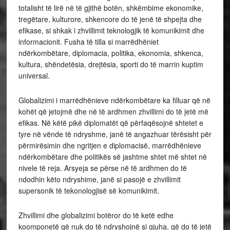
totalisht të lirë në të gjithë botën, shkëmbime ekonomike,
tregëtare, kulturore, shkencore do të jenë të shpejta dhe
efikase, si shkak i zhvillimit teknologjik të komunikimit dhe
informacionit. Fusha të tilla si marrëdhëniet
ndërkombëtare, diplomacia, politika, ekonomia, shkenca,
kultura, shëndetësia, drejtësia, sporti do të marrin kuptim
universal.
Globalizimi i marrëdhënieve ndërkombëtare ka filluar që në
kohët që jetojmë dhe në të ardhmen zhvillimi do të jetë më
efikas. Në këtë pikë diplomatët që përfaqësojnë shtetet e
tyre në vënde të ndryshme, janë të angazhuar tërësisht për
përmirësimin dhe ngritjen e diplomacisë, marrëdhënieve
ndërkombëtare dhe politikës së jashtme shtet më shtet në
nivele të reja. Arsyeja se përse në të ardhmen do të
ndodhin këto ndryshime, janë si pasojë e zhvillimit
supersonik të tekonologjisë së komunikimit.
Zhvillimi dhe globalizimi botëror do të ketë edhe
koomponetë që nuk do të ndryshojnë si gjuha, që do të jetë