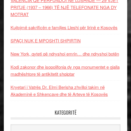
VALENCIA QË PËRFUNDOI NË LUSHNJE — 29 VJET
PRITJE (1937 – 1966) TË NJË TELEFONATE NGA DY
MOTRAT
Kujtojmë sakrificën e familjes Lleshi për lirinë e Kosovës
SPAÇI NUK E MPOSHTI SHPIRTIN
New York, qyteti që ndryshoi emrin… dhe ndryshoi botën
Kodi zakonor dhe isopolifonia dy nga monumentet e gjalla
madhështore të antikitetit shqiptar
Kryetari i Vatrës Dr. Elmi Berisha zhvilloi takim në
Akademinë e Shkencave dhe të Arteve të Kosovës
KATEGORITË
Kategoritë