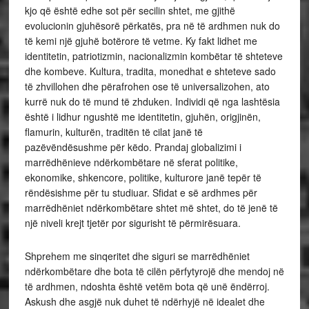
kjo që është edhe sot për secilin shtet, me gjithë
evolucionin gjuhësorë përkatës, pra në të ardhmen nuk do
të kemi një gjuhë botërore të vetme. Ky fakt lidhet me
identitetin, patriotizmin, nacionalizmin kombëtar të shteteve
dhe kombeve. Kultura, tradita, monedhat e shteteve sado
të zhvillohen dhe përafrohen ose të universalizohen, ato
kurrë nuk do të mund të zhduken. Individi që nga lashtësia
është i lidhur ngushtë me identitetin, gjuhën, origjinën,
flamurin, kulturën, traditën të cilat janë të
pazëvëndësushme për këdo. Prandaj globalizimi i
marrëdhënieve ndërkombëtare në sferat politike,
ekonomike, shkencore, politike, kulturore janë tepër të
rëndësishme për tu studiuar. Sfidat e së ardhmes për
marrëdhëniet ndërkombëtare shtet më shtet, do të jenë të
një niveli krejt tjetër por sigurisht të përmirësuara.
Shprehem me sinqeritet dhe siguri se marrëdhëniet
ndërkombëtare dhe bota të cilën përfytyrojë dhe mendoj në
të ardhmen, ndoshta është vetëm bota që unë ëndërroj.
Askush dhe asgjë nuk duhet të ndërhyjë në idealet dhe