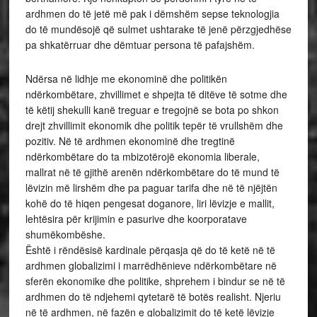
ardhmen do të jetë më pak i dëmshëm sepse teknologjia
do të mundësojë që sulmet ushtarake të jenë përzgjedhëse
pa shkatërruar dhe dëmtuar persona të pafajshëm.
Ndërsa në lidhje me ekonominë dhe politikën
ndërkombëtare, zhvillimet e shpejta të ditëve të sotme dhe
të këtij shekulli kanë treguar e tregojnë se bota po shkon
drejt zhvillimit ekonomik dhe politik tepër të vrullshëm dhe
pozitiv. Në të ardhmen ekonominë dhe tregtinë
ndërkombëtare do ta mbizotërojë ekonomia liberale,
mallrat në të gjithë arenën ndërkombëtare do të mund të
lëvizin më lirshëm dhe pa paguar tarifa dhe në të njëjtën
kohë do të hiqen pengesat doganore, liri lëvizje e mallit,
lehtësira për krijimin e pasurive dhe koorporatave
shumëkombëshe.
Është i rëndësisë kardinale përqasja që do të ketë në të
ardhmen globalizimi i marrëdhënieve ndërkombëtare në
sferën ekonomike dhe politike, shprehem i bindur se në të
ardhmen do të ndjehemi qytetarë të botës realisht. Njeriu
në të ardhmen, në fazën e globalizimit do të ketë lëvizje