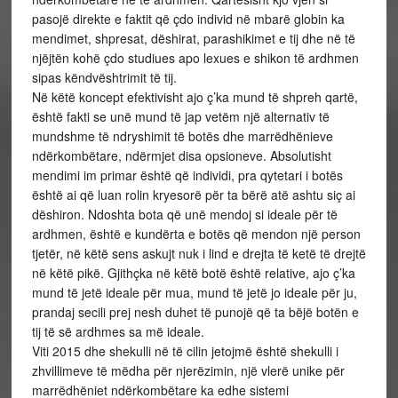
pasojë direkte e faktit që çdo individ në mbarë globin ka
mendimet, shpresat, dëshirat, parashikimet e tij dhe në të
njëjtën kohë çdo studiues apo lexues e shikon të ardhmen
sipas këndvështrimit të tij.
Në këtë koncept efektivisht ajo ç’ka mund të shpreh qartë,
është fakti se unë mund të jap vetëm një alternativ të
mundshme të ndryshimit të botës dhe marrëdhënieve
ndërkombëtare, ndërmjet disa opsioneve. Absolutisht
mendimi im primar është që individi, pra qytetari i botës
është ai që luan rolin kryesorë për ta bërë atë ashtu siç ai
dëshiron. Ndoshta bota që unë mendoj si ideale për të
ardhmen, është e kundërta e botës që mendon një person
tjetër, në këtë sens askujt nuk i lind e drejta të ketë të drejtë
në këtë pikë. Gjithçka në këtë botë është relative, ajo ç’ka
mund të jetë ideale për mua, mund të jetë jo ideale për ju,
prandaj secili prej nesh duhet të punojë që ta bëjë botën e
tij të së ardhmes sa më ideale.
Viti 2015 dhe shekulli në të cilin jetojmë është shekulli i
zhvillimeve të mëdha për njerëzimin, një vlerë unike për
marrëdhëniet ndërkombëtare ka edhe sistemi