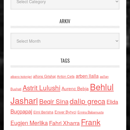
ARKIV
Arkiv
TAGS
arben llalla
alfons Grishaj
Anton Cefa
asllan
albano kolonjari
Behlul
Astrit Lulushi
Aurenc Bebja
Bushati
Jashari
dalip greca
Beqir Sina
Elida
Buçpapaj
Enver Bytyci
Elmi Berisha
Ermira Babamusta
Frank
Eugjen Merlika
Fahri Xharra