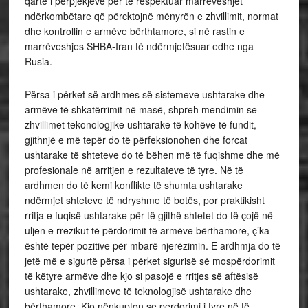
qartë i përpjekjeve për të respektuar marrëveshjet
ndërkombëtare që përcktojnë mënyrën e zhvillimit, normat
dhe kontrollin e armëve bërthtamore, si në rastin e
marrëveshjes SHBA-Iran të ndërmjetësuar edhe nga
Rusia.
Përsa i përket së ardhmes së sistemeve ushtarake dhe
armëve të shkatërrimit në masë, shpreh mendimin se
zhvillimet tekonologjike ushtarake të kohëve të fundit,
gjithnjë e më tepër do të përfeksionohen dhe forcat
ushtarake të shteteve do të bëhen më të fuqishme dhe më
profesionale në arritjen e rezultateve të tyre. Në të
ardhmen do të kemi konflikte të shumta ushtarake
ndërmjet shteteve të ndryshme të botës, por praktikisht
rritja e fuqisë ushtarake për të gjithë shtetet do të çojë në
uljen e rrezikut të përdorimit të armëve bërthamore, ç’ka
është tepër pozitive për mbarë njerëzimin. E ardhmja do të
jetë më e sigurtë përsa i përket sigurisë së mospërdorimit
të këtyre armëve dhe kjo si pasojë e rritjes së aftësisë
ushtarake, zhvillimeve të teknologjisë ushtarake dhe
bërthamore. Kjo nënkupton se perdorimi i tyre në të