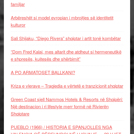
familjar
Arbëreshët si model evropian i mbrojtjes së identitetit
kulturor
Sali Shijaku, “Diego Rivera” shqiptar i artit tonë kombëtar
“Dom Fred Kalaj, mes altarit dhe atdheut si hermeneutikë
e shpresës, kujtesës dhe shërbimit”
A PO ARMATOSET BALLKANI?
Kriza e vlerave – Tragjedia e vërtetë e tranzicionit shqiptar
Green Coast sjell Nammos Hotels & Resorts në Shqipëri:
Një destinacion i ri lifestyle merr formë në Rivierën
Shqiptare
PUEBLO (1966) / HISTORIA E SPANJOLLES NGA