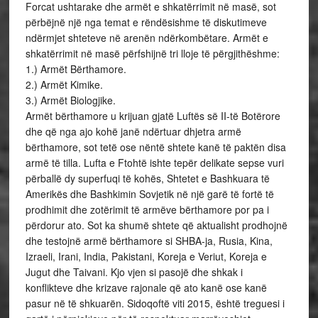
Forcat ushtarake dhe armët e shkatërrimit në masë, sot
përbëjnë një nga temat e rëndësishme të diskutimeve
ndërmjet shteteve në arenën ndërkombëtare. Armët e
shkatërrimit në masë përfshijnë tri lloje të përgjithëshme:
1.) Armët Bërthamore.
2.) Armët Kimike.
3.) Armët Biologjike.
Armët bërthamore u krijuan gjatë Luftës së II-të Botërore
dhe që nga ajo kohë janë ndërtuar dhjetra armë
bërthamore, sot tetë ose nëntë shtete kanë të paktën disa
armë të tilla. Lufta e Ftohtë ishte tepër delikate sepse vuri
përballë dy superfuqi të kohës, Shtetet e Bashkuara të
Amerikës dhe Bashkimin Sovjetik në një garë të fortë të
prodhimit dhe zotërimit të armëve bërthamore por pa i
përdorur ato. Sot ka shumë shtete që aktualisht prodhojnë
dhe testojnë armë bërthamore si SHBA-ja, Rusia, Kina,
Izraeli, Irani, India, Pakistani, Koreja e Veriut, Koreja e
Jugut dhe Taivani. Kjo vjen si pasojë dhe shkak i
konflikteve dhe krizave rajonale që ato kanë ose kanë
pasur në të shkuarën. Sidoqoftë viti 2015, është treguesi i