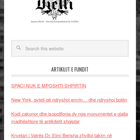
ARTIKUJT E FUNDIT
SPAÇI NUK E MPOSHTI SHPIRTIN
New York, qyteti që ndryshoi emrin… dhe ndryshoi botën
Kodi zakonor dhe isopolifonia dy nga monumentet e gjalla
madhështore të antikitetit shqiptar
Kryetari i Vatrës Dr. Elmi Berisha zhvilloi takim në