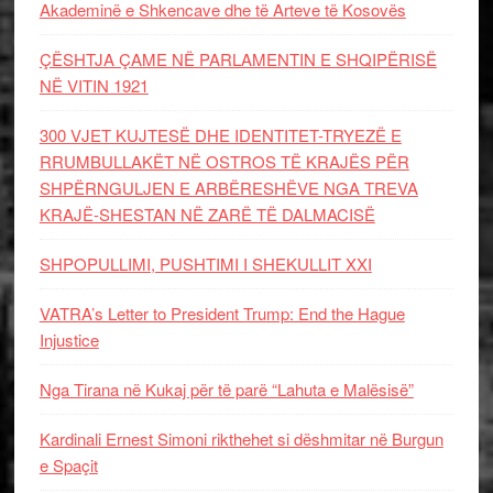
Akademinë e Shkencave dhe të Arteve të Kosovës
ÇËSHTJA ÇAME NË PARLAMENTIN E SHQIPËRISË
NË VITIN 1921
300 VJET KUJTESË DHE IDENTITET-TRYEZË E
RRUMBULLAKËT NË OSTROS TË KRAJËS PËR
SHPËRNGULJEN E ARBËRESHËVE NGA TREVA
KRAJË-SHESTAN NË ZARË TË DALMACISË
SHPOPULLIMI, PUSHTIMI I SHEKULLIT XXI
VATRA’s Letter to President Trump: End the Hague
Injustice
Nga Tirana në Kukaj për të parë “Lahuta e Malësisë”
Kardinali Ernest Simoni rikthehet si dëshmitar në Burgun
e Spaçit