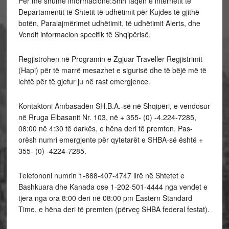
Për më shumë informacione:Shih faqen e internetit të
Departamentit të Shtetit të udhëtimit për Kujdes të gjithë
botën, Paralajmërimet udhëtimit, të udhëtimit Alerts, dhe
Vendit informacion specifik të Shqipërisë.
Regjistrohen në Programin e Zgjuar Traveller Regjistrimit
(Hapi) për të marrë mesazhet e sigurisë dhe të bëjë më të
lehtë për të gjetur ju në rast emergjence.
Kontaktoni Ambasadën SH.B.A.-së në Shqipëri, e vendosur
në Rruga Elbasanit Nr. 103, në + 355- (0) -4.224-7285,
08:00 në 4:30 të darkës, e hëna deri të premten. Pas-
orësh numri emergjente për qytetarët e SHBA-së është +
355- (0) -4224-7285.
Telefononi numrin 1-888-407-4747 lirë në Shtetet e
Bashkuara dhe Kanada ose 1-202-501-4444 nga vendet e
tjera nga ora 8:00 deri në 08:00 pm Eastern Standard
Time, e hëna deri të premten (përveç SHBA federal festat).