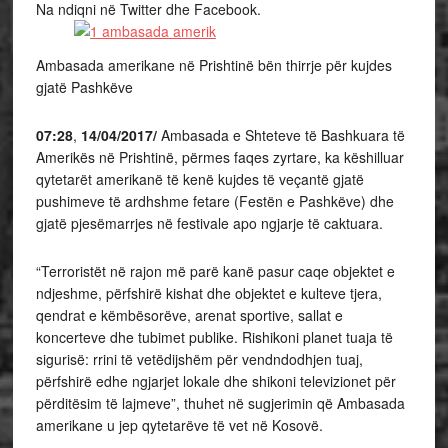
Na ndiqni në Twitter dhe Facebook.
Ambasada amerikane në Prishtinë bën thirrje për kujdes
gjatë Pashkëve
07:28
,
14/04/2017/
Ambasada e Shteteve të Bashkuara të
Amerikës në Prishtinë, përmes faqes zyrtare, ka këshilluar
qytetarët amerikanë të kenë kujdes të veçantë gjatë
pushimeve të ardhshme fetare (Festën e Pashkëve) dhe
gjatë pjesëmarrjes në festivale apo ngjarje të caktuara.
“Terroristët në rajon më parë kanë pasur caqe objektet e
ndjeshme, përfshirë kishat dhe objektet e kulteve tjera,
qendrat e këmbësorëve, arenat sportive, sallat e
koncerteve dhe tubimet publike. Rishikoni planet tuaja të
sigurisë: rrini të vetëdijshëm për vendndodhjen tuaj,
përfshirë edhe ngjarjet lokale dhe shikoni televizionet për
përditësim të lajmeve”, thuhet në sugjerimin që Ambasada
amerikane u jep qytetarëve të vet në Kosovë.