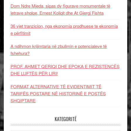
Dom Ndre Mjeda, sipas dy figurave monumentale të
letrave shqipe, Ernest Koliqit dhe At Gjergj Fishta
36 vjet tranzicion, nga ekonomia prodhuese te ekonomia
e përfitimit
A ndihmon krijimtaria në zbulimin e potencialeve të
fshehura?
PROF. AHMET QERIQI DHE EPOKA E REZISTENCЁS
DHE LUFTЁS PЁR LIRI!
FORMAT ALTERNATIVE TË EVIDENTIMIT TË
TARIFËS POSTARE NË HISTORINË E POSTËS
SHQIPTARE
KATEGORITË