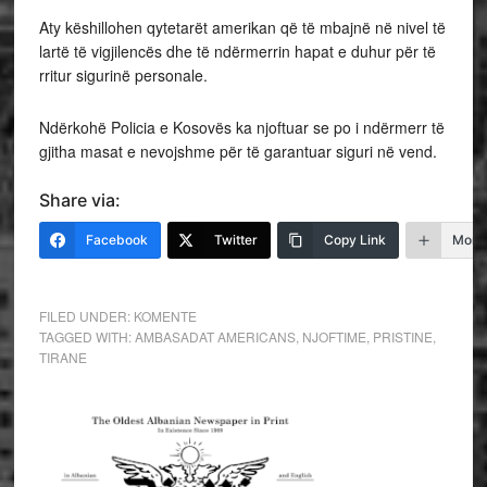
Aty këshillohen qytetarët amerikan që të mbajnë në nivel të
lartë të vigjilencës dhe të ndërmerrin hapat e duhur për të
rritur sigurinë personale.
Ndërkohë Policia e Kosovës ka njoftuar se po i ndërmerr të
gjitha masat e nevojshme për të garantuar siguri në vend.
Share via:
Facebook
Twitter
Copy Link
More
FILED UNDER:
KOMENTE
TAGGED WITH:
AMBASADAT AMERICANS
,
NJOFTIME
,
PRISTINE
,
TIRANE