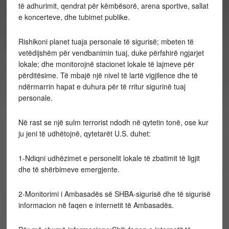
të adhurimit, qendrat për këmbësorë, arena sportive, sallat
e koncerteve, dhe tubimet publike.
Rishikoni planet tuaja personale të sigurisë; mbeten të
vetëdijshëm për vendbanimin tuaj, duke përfshirë ngjarjet
lokale; dhe monitorojnë stacionet lokale të lajmeve për
përditësime. Të mbajë një nivel të lartë vigjilence dhe të
ndërmarrin hapat e duhura për të rritur sigurinë tuaj
personale.
Në rast se një sulm terrorist ndodh në qytetin tonë, ose kur
ju jeni të udhëtojnë, qytetarët U.S. duhet:
1-Ndiqni udhëzimet e personelit lokale të zbatimit të ligjit
dhe të shërbimeve emergjente.
2-Monitorimi i Ambasadës së SHBA-sigurisë dhe të sigurisë
informacion në faqen e internetit të Ambasadës.