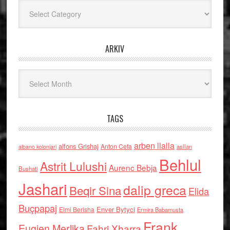
Kategoritë
ARKIV
Arkiv
TAGS
arben llalla
alfons Grishaj
Anton Cefa
asllan
albano kolonjari
Behlul
Astrit Lulushi
Aurenc Bebja
Bushati
Jashari
dalip greca
Beqir Sina
Elida
Buçpapaj
Enver Bytyci
Elmi Berisha
Ermira Babamusta
Frank
Eugjen Merlika
Fahri Xharra