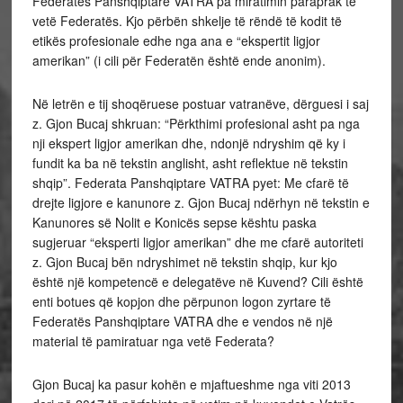
Federatës Panshqiptare VATRA pa miratimin paraprak të
vetë Federatës. Kjo përbën shkelje të rëndë të kodit të
etikës profesionale edhe nga ana e “ekspertit ligjor
amerikan” (i cili për Federatën është ende anonim).
Në letrën e tij shoqëruese postuar vatranëve, dërguesi i saj
z. Gjon Bucaj shkruan: “Përkthimi profesional asht pa nga
nji ekspert ligjor amerikan dhe, ndonjë ndryshim që ky i
fundit ka ba në tekstin anglisht, asht reflektue në tekstin
shqip”. Federata Panshqiptare VATRA pyet: Me cfarë të
drejte ligjore e kanunore z. Gjon Bucaj ndërhyn në tekstin e
Kanunores së Nolit e Konicës sepse kështu paska
sugjeruar “eksperti ligjor amerikan” dhe me cfarë autoriteti
z. Gjon Bucaj bën ndryshimet në tekstin shqip, kur kjo
është një kompetencë e delegatëve në Kuvend? Cili është
enti botues që kopjon dhe përpunon logon zyrtare të
Federatës Panshqiptare VATRA dhe e vendos në një
material të pamiratuar nga vetë Federata?
Gjon Bucaj ka pasur kohën e mjaftueshme nga viti 2013