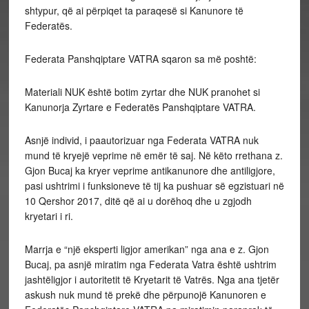
shtypur, që ai përpiqet ta paraqesë si Kanunore të
Federatës.
Federata Panshqiptare VATRA sqaron sa më poshtë:
Materiali NUK është botim zyrtar dhe NUK pranohet si
Kanunorja Zyrtare e Federatës Panshqiptare VATRA.
Asnjë individ, i paautorizuar nga Federata VATRA nuk
mund të kryejë veprime në emër të saj. Në këto rrethana z.
Gjon Bucaj ka kryer veprime antikanunore dhe antiligjore,
pasi ushtrimi i funksioneve të tij ka pushuar së egzistuari në
10 Qershor 2017, ditë që ai u dorëhoq dhe u zgjodh
kryetari i ri.
Marrja e “një eksperti ligjor amerikan” nga ana e z. Gjon
Bucaj, pa asnjë miratim nga Federata Vatra është ushtrim
jashtëligjor i autoritetit të Kryetarit të Vatrës. Nga ana tjetër
askush nuk mund të prekë dhe përpunojë Kanunoren e