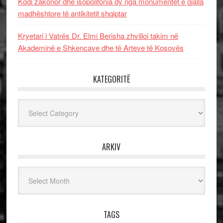
Kodi zakonor dhe isopolifonia dy nga monumentet e gjalla
madhështore të antikitetit shqiptar
Kryetari i Vatrës Dr. Elmi Berisha zhvilloi takim në
Akademinë e Shkencave dhe të Arteve të Kosovës
KATEGORITË
Kategoritë
ARKIV
Arkiv
TAGS