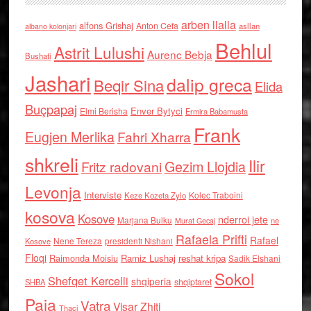
arben llalla
alfons Grishaj
Anton Cefa
asllan
albano kolonjari
Behlul
Astrit Lulushi
Aurenc Bebja
Bushati
Jashari
dalip greca
Beqir Sina
Elida
Buçpapaj
Enver Bytyci
Elmi Berisha
Ermira Babamusta
Frank
Eugjen Merlika
Fahri Xharra
shkreli
Ilir
Gezim Llojdia
Fritz radovani
Levonja
Interviste
Kolec Traboini
Keze Kozeta Zylo
kosova
Kosove
nderroi jete
Marjana Bulku
ne
Murat Gecaj
Rafaela Prifti
Rafael
Nene Tereza
Kosove
presidenti Nishani
Floqi
Raimonda Moisiu
Ramiz Lushaj
reshat kripa
Sadik Elshani
Sokol
Shefqet Kercelli
shqiperia
shqiptaret
SHBA
Paja
Vatra
Visar Zhiti
Thaci