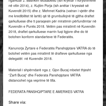
ngarkuar z. Bashkim Musabelliu (ish kryetar i ndryshimeve
në vitin 2014), z. Kujtim Porja (ish anëtar i kryesisë së
Kuvendit 2015) dhe z. Mehmet Kadria (vatran i vjetër dhe
me kredibilitet të lartë) që të grumbullojnë të gjitha draftet
qarkulluese dhe ti paraqesin për miratimin përfundimtar në
Kuvendin e Punës 2018. Vetëm pas miratimit në Kuvendin
2018, draftet qarkulluese marrin fuqi ligjore dhe do të
botohen konform standarteve të Federatës.
Kanunorja Zyrtare e Federatës Panshqiptare VATRA do të
botohet vetëm pas miratimit të drafteve qarkulluese nga
delegatët në Kuvendin 2018.
Materiali i shpërndarë nga z. Gjon Bucaj mbetet thjesht
“Zarfi Bucaj” dhe Federata Panshqiptare VATRA
distancohet nga veprime të tilla.
FEDERATA PANSHQIPTARE E AMERIKES VATRA
Share via: