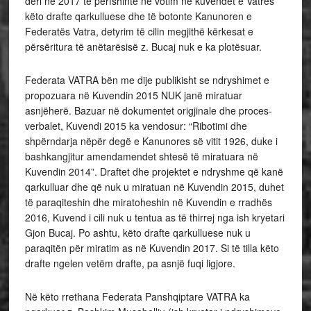
deri në 2017 të përfshinte në votim në kuvendet e Vatrës
këto drafte qarkulluese dhe të botonte Kanunoren e
Federatës Vatra, detyrim të cilin megjithë kërkesat e
përsëritura të anëtarësisë z. Bucaj nuk e ka plotësuar.
Federata VATRA bën me dije publikisht se ndryshimet e
propozuara në Kuvendin 2015 NUK janë miratuar
asnjëherë. Bazuar në dokumentet origjinale dhe proces-
verbalet, Kuvendi 2015 ka vendosur: “Ribotimi dhe
shpërndarja nëpër degë e Kanunores së vitit 1926, duke i
bashkangjitur amendamendet shtesë të miratuara në
Kuvendin 2014”. Draftet dhe projektet e ndryshme që kanë
qarkulluar dhe që nuk u miratuan në Kuvendin 2015, duhet
të paraqiteshin dhe miratoheshin në Kuvendin e rradhës
2016, Kuvend i cili nuk u tentua as të thirrej nga ish kryetari
Gjon Bucaj. Po ashtu, këto drafte qarkulluese nuk u
paraqitën për miratim as në Kuvendin 2017. Si të tilla këto
drafte ngelen vetëm drafte, pa asnjë fuqi ligjore.
Në këto rrethana Federata Panshqiptare VATRA ka