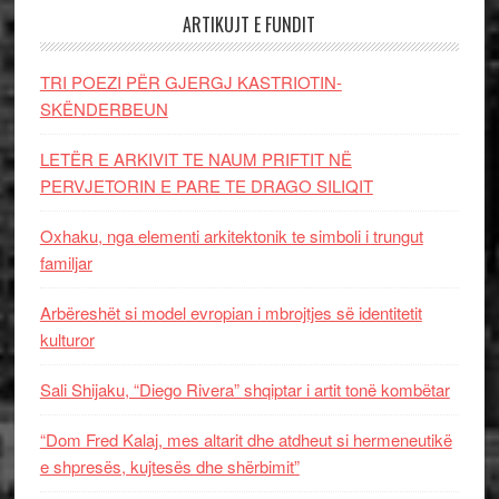
ARTIKUJT E FUNDIT
TRI POEZI PËR GJERGJ KASTRIOTIN-
SKËNDERBEUN
LETËR E ARKIVIT TE NAUM PRIFTIT NË
PERVJETORIN E PARE TE DRAGO SILIQIT
Oxhaku, nga elementi arkitektonik te simboli i trungut
familjar
Arbëreshët si model evropian i mbrojtjes së identitetit
kulturor
Sali Shijaku, “Diego Rivera” shqiptar i artit tonë kombëtar
“Dom Fred Kalaj, mes altarit dhe atdheut si hermeneutikë
e shpresës, kujtesës dhe shërbimit”