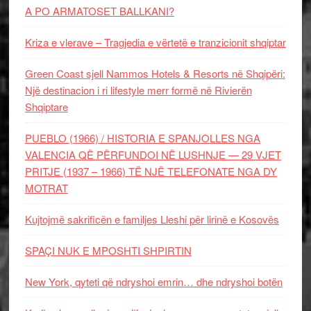
A PO ARMATOSET BALLKANI?
Kriza e vlerave – Tragjedia e vërtetë e tranzicionit shqiptar
Green Coast sjell Nammos Hotels & Resorts në Shqipëri:
Një destinacion i ri lifestyle merr formë në Rivierën
Shqiptare
PUEBLO (1966) / HISTORIA E SPANJOLLES NGA
VALENCIA QË PËRFUNDOI NË LUSHNJE — 29 VJET
PRITJE (1937 – 1966) TË NJË TELEFONATE NGA DY
MOTRAT
Kujtojmë sakrificën e familjes Lleshi për lirinë e Kosovës
SPAÇI NUK E MPOSHTI SHPIRTIN
New York, qyteti që ndryshoi emrin… dhe ndryshoi botën