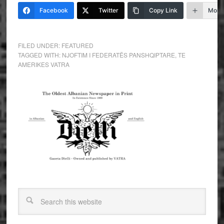
Facebook
Twitter
Copy Link
More
FILED UNDER:
FEATURED
TAGGED WITH:
NJOFTIM I FEDERATËS PANSHQIPTARE
,
TE
AMERIKES VATRA