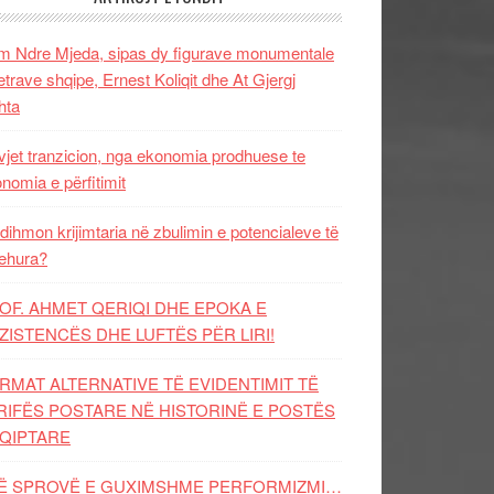
 Ndre Mjeda, sipas dy figurave monumentale
letrave shqipe, Ernest Koliqit dhe At Gjergj
hta
vjet tranzicion, nga ekonomia prodhuese te
nomia e përfitimit
dihmon krijimtaria në zbulimin e potencialeve të
ehura?
OF. AHMET QERIQI DHE EPOKA E
ZISTENCЁS DHE LUFTЁS PЁR LIRI!
RMAT ALTERNATIVE TË EVIDENTIMIT TË
RIFËS POSTARE NË HISTORINË E POSTËS
QIPTARE
Ë SPROVË E GUXIMSHME PERFORMIZMI…