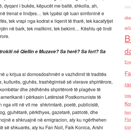
në, dyqani i bukës, këpucët me baltë, shkolla, ah,
si në trenat e lindjes… tek lypësi që luan simfoninë e
alba
, tek vrapi nga kodrat e liqenit të tharë, tek kacafytjet
jën në bark, tek mallkimi, tek bekimi… Kështu që lindi
asll
B
rore.
d
 trokiti në Qiellin e Muzave? Sa herë? Sa fort? Sa
Env
Fa
 u krijua si domosdoshmëri e vazhdimit të traditës
, kulturës, gjuhës, trashëgimisë së vlerave shpirtërore,
ra
 kombëtar dhe zëdhënës shpirtërorë të plagëve të
Inte
-amerikanë i përkasin Letërsisë Postkomuniste të
Ko
 nga viti në vit me shkrimtarë, poetë, publicistë,
olog, gjuhëtarë, përkthyes, gazetarë, patriotë, dhe
Nen
punojnë e shkruajnë në emigracion, aty ku ngërthehen
Flo
të së shkuarës, aty ku Fan Noli, Faik Konica, Arshi
Els