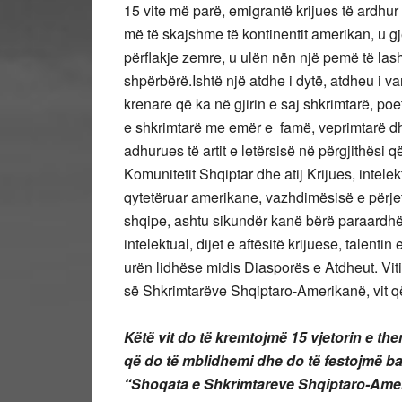
15 vite më parë, emigrantë krijues të ardhur 
më të skajshme të kontinentit amerikan, u g
përflakje zemre, u ulën nën një pemë të lash
shpërbërë.Ishtë një atdhe i dytë, atdheu i 
krenare që ka në gjirin e saj shkrimtarë, poet
e shkrimtarë me emër e famë, veprimtarë dhe
adhurues të artit e letërsisë në përgjithësi që
Komunitetit Shqiptar dhe atij Krijues, intele
qytetëruar amerikane, vazhdimësisë e përjetës
shqipe, ashtu sikundër kanë bërë paraardh
intelektual, dijet e aftësitë krijuese, talenti
urën lidhëse midis Diasporës e Atdheut. Vit
së Shkrimtarëve Shqiptaro-Amerikanë, vit që
Këtë vit do të kremtojmë 15 vjetorin e the
që do të mblidhemi dhe do të festojmë bas
“Shoqata e Shkrimtareve Shqiptaro-Amerik