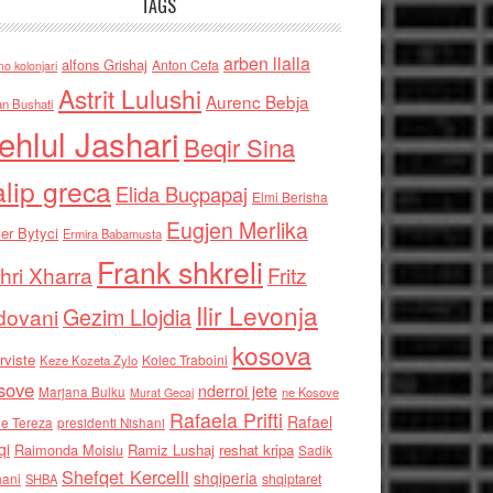
TAGS
arben llalla
alfons Grishaj
Anton Cefa
no kolonjari
Astrit Lulushi
Aurenc Bebja
an Bushati
ehlul Jashari
Beqir Sina
alip greca
Elida Buçpapaj
Elmi Berisha
Eugjen Merlika
er Bytyci
Ermira Babamusta
Frank shkreli
hri Xharra
Fritz
Ilir Levonja
Gezim Llojdia
dovani
kosova
rviste
Kolec Traboini
Keze Kozeta Zylo
sove
nderroi jete
Marjana Bulku
ne Kosove
Murat Gecaj
Rafaela Prifti
Rafael
e Tereza
presidenti Nishani
qi
Raimonda Moisiu
Ramiz Lushaj
reshat kripa
Sadik
Shefqet Kercelli
shqiperia
hani
shqiptaret
SHBA