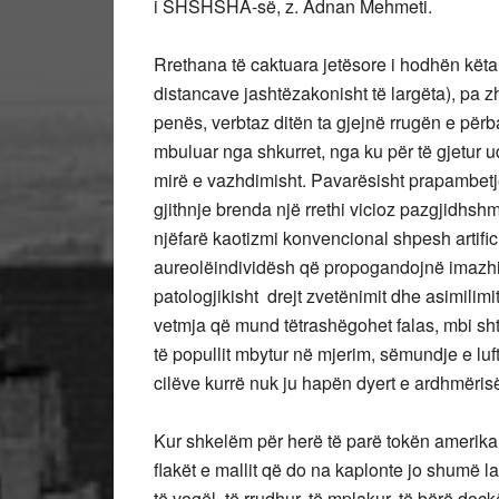
i SHSHSHA-së, z. Adnan Mehmeti.
Rrethana të caktuara jetësore i hodhën këta 
distancave jashtëzakonisht të largëta), pa zh
penës, verbtaz ditën ta gjejnë rrugën e përb
mbuluar nga shkurret, nga ku për të gjetur 
mirë e vazhdimisht. Pavarësisht prapambetj
gjithnje brenda një rrethi vicioz pazgjidhshm
njëfarë kaotizmi konvencional shpesh artifi
aureolëindividësh që propogandojnë imazhin
patologjikisht drejt zvetënimit dhe asimilimit
vetmja që mund tëtrashëgohet falas, mbi sh
të popullit mbytur në mjerim, sëmundje e luft
cilëve kurrë nuk ju hapën dyert e ardhmëris
Kur shkelëm për herë të parë tokën amerika
flakët e mallit që do na kaplonte jo shumë l
të vogël, të rrudhur, të mplakur, të bërë do