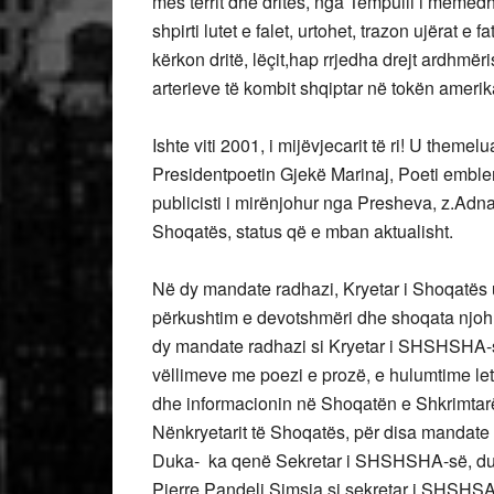
mes territ dhe dritës, nga Tempulli i mëmëdh
shpirti lutet e falet, urtohet, trazon ujërat e
kërkon dritë, lëçit,hap rrjedha drejt ardhmëri
arterieve të kombit shqiptar në tokën ameri
Ishte viti 2001, i mijëvjecarit të ri! U the
Presidentpoetin Gjekë Marinaj, Poeti emble
publicisti i mirënjohur nga Presheva, z.Adn
Shoqatës, status që e mban aktualisht.
Në dy mandate radhazi, Kryetar i Shoqatës u
përkushtim e devotshmëri dhe shoqata njoh
dy mandate radhazi si Kryetar i SHSHSHA-së
vëllimeve me poezi e prozë, e hulumtime let
dhe informacionin në Shoqatën e Shkrimtar
Nënkryetarit të Shoqatës, për disa mandate e
Duka- ka qenë Sekretar i SHSHSHA-së, duke
Pierre Pandeli Simsia si sekretar i SHSHS