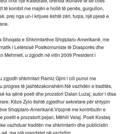
eut lindi një Katedrale, brenda ikonave të së cilës
 fatit të kombit me majën e hollë të penës, gurgullon,
së, prej nga un-i krijues është zëri, fuqia, një pjesë e
kane.
melua Shoqata e Shkrimtarëve Shqiptaro-Amerikanë, me
matik i Letërsisë Postkomuniste të Diasporës dhe
an Mehmeti, u zgjodh në vitin 2009 President i
 zgjodh shkrimtari Ramiz Gjini i cili punoi me
u progres të jashtëzakonshëm.Në vazhdën e traditës,
 ka qënë poeti dhe prozatori Dalan Luzaj, autor i disa
rare. Këze Zylo është zgjedhur sekretare për shtypin
ëve Shqiptaro-Amerikanë.Vijojmë me kontributin e
 poetit e prozatorit pejan, Mëhill Velaj. Poeti Kostaq
 vazhduar traditën me shkrimtarin dhe publicistin
A-së, me një mandatet në vazhdim.