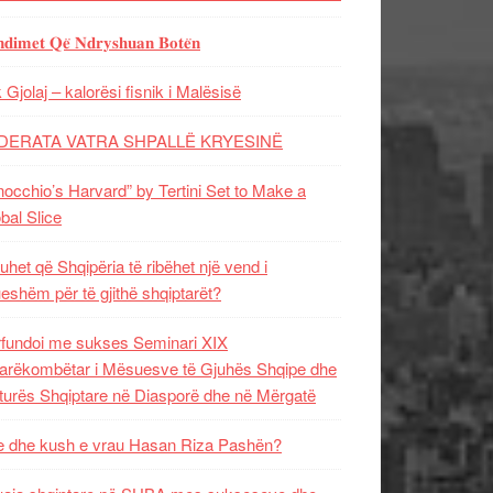
𝐝𝐢𝐦𝐞𝐭 𝐐𝐞̈ 𝐍𝐝𝐫𝐲𝐬𝐡𝐮𝐚𝐧 𝐁𝐨𝐭𝐞̈𝐧
 Gjolaj – kalorësi fisnik i Malësisë
DERATA VATRA SHPALLË KRYESINË
nocchio’s Harvard” by Tertini Set to Make a
bal Slice
uhet që Shqipëria të ribëhet një vend i
ueshëm për të gjithë shqiptarët?
fundoi me sukses Seminari XIX
rëkombëtar i Mësuesve të Gjuhës Shqipe dhe
turës Shqiptare në Diasporë dhe në Mërgatë
 dhe kush e vrau Hasan Riza Pashën?