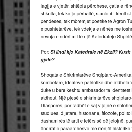
lagjja e vjetër, shtëpia përdhese, çatia e rë
shkolla, tek kafja përballë, stacioni i trenit 
pendesës, tek mbrëmjet poetike të Agron Tufës
e pushtetarëve, tek vdekja e nënës me foshn
nevoja e ndërtimit të një Katedraleje Shpirtë
Por:
Si lindi kjo Katedrale në Ekzil? Kush
gjatë?
Shoqata e Shkrimtarëve Shqiptaro-Amerikanë
kombëtare, idealeve patriotike dhe atdhetare
duke u bërë kështu ambasador të identitetit
atdheut. Një pjesë e shkrimtarëve shqiptaro
Diasporës, por radhët e saj vijojnë e shtohen
studiues, dijetarë, historianë, filozofë, polit
dashamirës të artit e letërsisë që jetojnë, 
ëndrrat e paraardhësve me rrënjët historike 