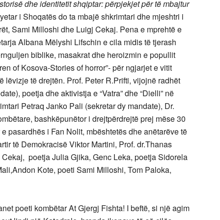
torisë dhe identitetit shqiptar: përpjekjet për të mbajtur
yetar i Shoqatës do ta mbajë shkrimtari dhe mjeshtri i
tarët, Sami Milloshi dhe Luigj Cekaj. Pena e mprehtë e
etarja Albana Mëlyshi Lifschin e cila midis të tjerash
përnguljen biblike, masakrat dhe heroizmin e popullit
n of Kosova-Stories of horror”- për ngjarjet e vitit
 lëvizje të drejtën. Prof. Peter R.Prifti, vijojnë radhët
e), poetja dhe aktivistja e “Vatra” dhe “Dielli” në
mtari Petraq Janko Pali (sekretar dy mandate), Dr.
 kombëtare, bashkëpunëtor i drejtpërdrejtë prej mëse 30
ruar e pasardhës i Fan Nolit, mbështetës dhe anëtarëve të
tir të Demokracisë Viktor Martini, Prof. dr.Thanas
gj Cekaj, poetja Julia Gjika, Genc Leka, poetja Sidorela
ali,Andon Kote, poeti Sami Milloshi, Tom Paloka,
net poeti kombëtar At Gjergj Fishta! I beftë, si një agim