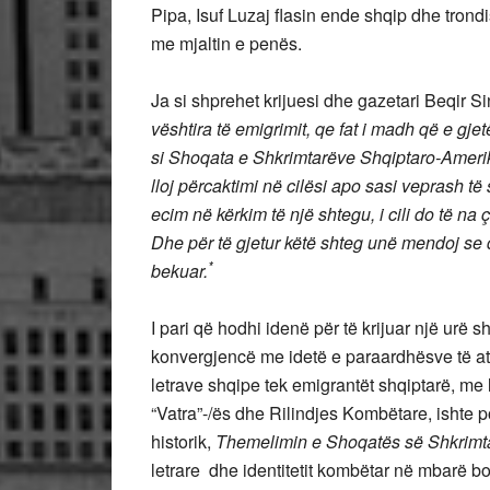
Pipa, Isuf Luzaj flasin ende shqip dhe tron
me mjaltin e penës.
Ja si shprehet krijuesi dhe gazetari Beqir S
vështira të emigrimit, qe fat i madh që e gje
si Shoqata e Shkrimtarëve Shqiptaro-Amerik
lloj përcaktimi në cilësi apo sasi veprash të
ecim në kërkim të një shtegu, i cili do të na
Dhe për të gjetur këtë shteg unë mendoj se d
*
bekuar.
I pari që hodhi idenë për të krijuar një urë s
konvergjencë me idetë e paraardhësve të atyr
letrave shqipe tek emigrantët shqiptarë, me 
“Vatra”-/ës dhe Rilindjes Kombëtare, ishte po
historik,
Themelimin e Shoqatës së Shkrimt
letrare dhe identitetit kombëtar në mbarë 