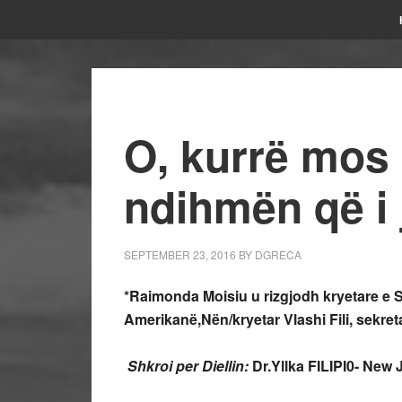
O, kurrë mos 
ndihmën që i 
SEPTEMBER 23, 2016
BY
DGRECA
*Raimonda Moisiu u rizgjodh kryetare e 
Amerikanë,
Nën/kryetar Vlashi Fili, sekre
Shkroi per Diellin:
Dr.Yllka FILIPI0-
New J