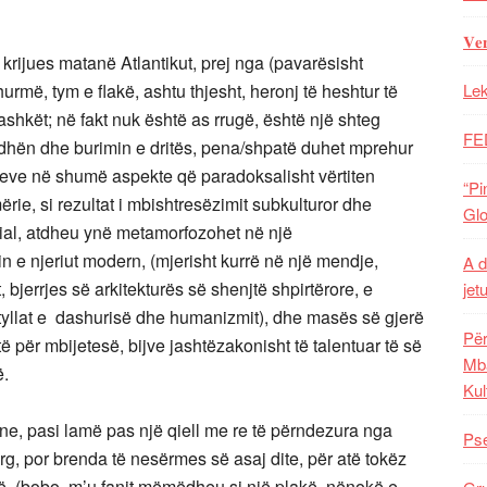
𝐕𝐞
krijues matanë Atlantikut, prej nga (pavarësisht
urmë, tym e flakë, ashtu thjesht, heronj të heshtur të
Lek
ashkët; në fakt nuk është as rrugë, është një shteg
FE
udhën dhe burimin e dritës, pena/shpatë duhet mprehur
eve në shumë aspekte që paradoksalisht vërtiten
“Pi
ërie, si rezultat i mbishtresëzimit subkulturor dhe
Glo
cial, atdheu ynë metamorfozohet në një
 e njeriut modern, (mjerisht kurrë në një mendje,
A d
, bjerrjes së arkitekturës së shenjtë shpirtërore, e
jet
tyllat e dashurisë dhe humanizmit), dhe masës së gjerë
Për
ë për mbijetesë, bijve jashtëzakonisht të talentuar të së
Mba
ë.
Kul
ne, pasi lamë pas një qiell me re të përndezura nga
Pse
arg, por brenda të nesërmes së asaj dite, për atë tokëz
çkë, (bobo, m’u fanit mëmëdheu si një plakë, nënokë e