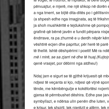
përvuajtur, e mjerë, me një shkop në dorën e 
a nga tmerri, se bijtë dita-ditës po i gëlltisn
(a shpesh edhe nga imagjnata, aq të frikshme 
ja shoh mushkëritë e tejdukshme që pompojn
grafinë që bëmë javën e fundit përpara nisjes
ëndrrave, ra pa zhurmë e u derdh nëpër këmb
vështirë ecjen dhe papritur, për herë të par
të thellë. Ishtë dëshpërimi i poetit! Më ra nd
më i mirë, se sa zjarri në dhe të huaj.(
Kujtoj
qenë vrasjet, por dëbimi nga atdheu!)
Ndaj jam e sigurt se të gjithë krijuesit që 
ndjesi të veçanta si kjo, ndjesi që vijnë spo
tënde, me këmbëngulje e kokëfortësi nxjerri
gjersa të përmbushet dëshira. Edhe pse janë k
symbyllazi, e ndërsa ulin penën dhe luten, vë
e krisur, tek shpirti, tek njerëzit e afërm, tek