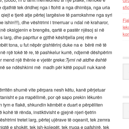
Gr
djathtë tek dridhej nga i ftohti a nga dhimbja, nga uria
sfi
in qiejt e tjerë atje përtej largësive të parrokshme nga syri
Fja
ishin!!!), dhe vështrimi i tmerruar u ndal në kraharor,
lek
ë oksigjenin e brengës, qartë e pastër njësoj si në
kom
 larg, dhe papritur e gjithë kështjella prej rëre e
ët tona, u fut nëpër gishtërinj duke na e bërë më të
ë në një tokë të re, të pashkelur kurrë, ndjemë dëshpërim
ër mend një thënie e vjetër greke:
Tymi në atdhe është
Kat
më se ndëshkimi më madh për këtë popull nuk kanë
mbërritën shumë vite përpara nesh këtu, kanë përjetuar
ntanisht e pa rrapëllimë, por që sapo prekin lëkurën
n tym e flakë, shkundin këmbët e duart e përpëliten
Ark
ohë të rënda, instiktivisht e gjejnë njeri-tjetrin
shtrimi tretet larg, përtej ujërave të oqeanit, tek zemra
 miqtë e shokët, tek ish-kolegët, tek rruga e pafshirë, tek