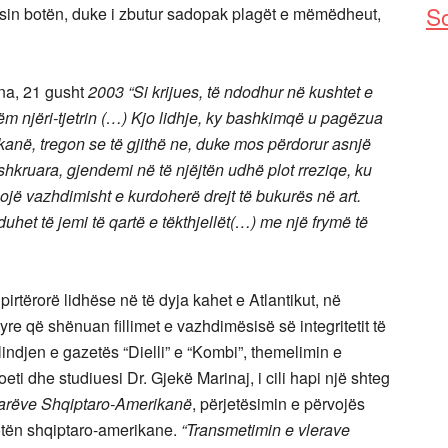
So
disin botën, duke i zbutur sadopak plagët e mëmëdheut,
ina, 21 gusht
2003 “Si krijues, të ndodhur në kushtet e
tëm njëri-tjetrin (…) Kjo lidhje, ky bashkimqë u pagëzua
anë, tregon se të gjithë ne, duke mos përdorur asnjë
 shkruara, gjendemi në të njëjtën udhë plot rreziqe, ku
 çojë vazhdimisht e kurdoherë drejt të bukurës në art.
uhet të jemi të qartë e tëkthjellët(…) me një frymë të
hpirtërorë lidhëse në të dyja kahet e Atlantikut, në
e që shënuan fillimet e vazhdimësisë së integritetit të
lindjen e gazetës “Dielli” e “Kombi”, themelimin e
eti dhe studiuesi Dr. Gjekë Marinaj, i cili hapi një shteg
arëve Shqiptaro-Amerikanë
, përjetësimin e përvojës
botën shqiptaro-amerikane.
“Transmetimin e vlerave