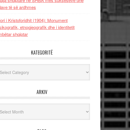
uaja shqiptare në SHBA mes sukseseve dhe
dave të së ardhmes
lori i Kristoforidhit (1904): Monument
sikografik, etnogjeografik dhe i identitetit
bëtar shqiptar
KATEGORITË
egoritë
ARKIV
iv