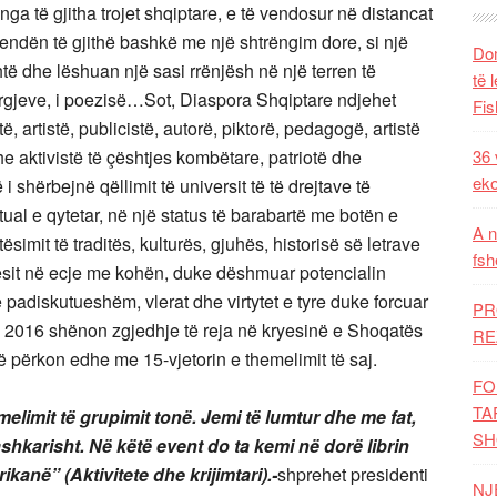
nga të gjitha trojet shqiptare, e të vendosur në distancat
jendën të gjithë bashkë me një shtrëngim dore, si një
Dom
të dhe lëshuan një sasi rrënjësh në një terren të
të 
vargjeve, i poezisë…Sot, Diaspora Shqiptare ndjehet
Fis
ë, artistë, publicistë, autorë, piktorë, pedagogë, artistë
 aktivistë të çështjes kombëtare, patriotë dhe
36 
eko
 i shërbejnë qëllimit të universit të të drejtave të
ktual e qytetar, në një status të barabartë me botën e
A n
imit të traditës, kulturës, gjuhës, historisë së letrave
fsh
ësit në ecje me kohën, duke dëshmuar potencialin
n e padiskutueshëm, vlerat dhe virtytet e tyre duke forcuar
PR
i 2016 shënon zgjedhje të reja në kryesinë e Shoqatës
RE
 përkon edhe me 15-vjetorin e themelimit të saj.
FO
TA
melimit të grupimit tonë. Jemi të lumtur dhe me fat,
SH
hkarisht. Në këtë event do ta kemi në dorë librin
anë” (Aktivitete dhe krijimtari).-
shprehet presidenti
NJ