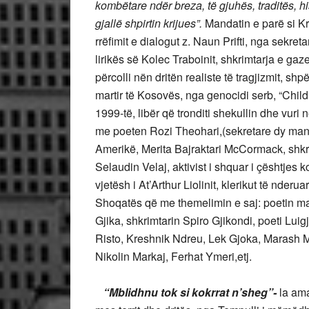
kombëtare ndër breza, të gjuhës, traditës, his
gjallë shpirtin krijues”.
Mandatin e parë si Kr
rrëfimit e dialogut z. Naun Prifti, nga sekre
lirikës së Kolec Traboinit, shkrimtarja e gaz
përcolli nën dritën realiste të tragjizmit, sh
martir të Kosovës, nga genocidi serb, “Childre
1999-të, libër që tronditi shekullin dhe vuri në
me poeten Rozi Theohari,(sekretare dy mandat
Amerikë, Merita Bajraktari McCormack, shkri
Selaudin Velaj, aktivist i shquar i çështjes
vjetësh i At’Arthur Liolinit, klerikut të nde
Shoqatës që me themelimin e saj: poetin mar
Gjika, shkrimtarin Spiro Gjikondi, poeti Lui
Risto, Kreshnik Ndreu, Lek Gjoka, Marash M
Nikolin Markaj, Ferhat Ymeri,etj.
“Mblidhnu tok si kokrrat n’sheg”-
la ama