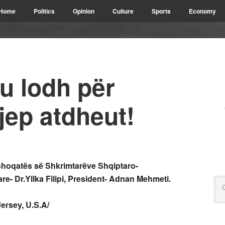
Home
Politics
Opinion
Culture
Sports
Economy
u lodh për
jep atdheut!
Shoqatës së Shkrimtarëve Shqiptaro-
tare- Dr.Yllka Filipi, President- Adnan Mehmeti.
ersey, U.S.A/