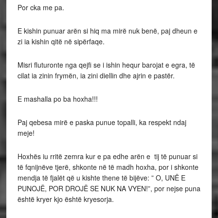
Por cka me pa.
E kishin punuar arën si hiq ma mirë nuk benë, paj dheun e
zi ia kishin qitë në sipërfaqe.
Misri fluturonte nga qejfi se i ishin hequr barojat e egra, të
cilat ia zinin frymën, ia zini diellin dhe ajrin e pastër.
E mashalla po ba hoxha!!!
Paj qebesa mirë e paska punue topalli, ka respekt ndaj
meje!
Hoxhës iu rritë zemra kur e pa edhe arën e tij të punuar si
të fqnijnëve tjerë, shkonte në të madh hoxha, por i shkonte
mendja të fjalët që u kishte thene të bijëve: ” O, UNË E
PUNOJË, POR DROJË SE NUK NA VYEN!”, por nejse puna
është kryer kjo është kryesorja.