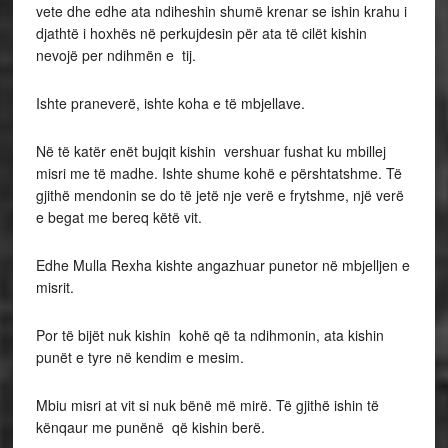
vete dhe edhe ata ndiheshin shumë krenar se ishin krahu i
djathtë i hoxhës në perkujdesin për ata të cilët kishin
nevojë per ndihmën e tij.
Ishte praneverë, ishte koha e të mbjellave.
Në të katër enët bujqit kishin vershuar fushat ku mbillej
misri me të madhe. Ishte shume kohë e përshtatshme. Të
gjithë mendonin se do të jetë nje verë e frytshme, një verë
e begat me bereq këtë vit.
Edhe Mulla Rexha kishte angazhuar punetor në mbjelljen e
misrit.
Por të bijët nuk kishin kohë që ta ndihmonin, ata kishin
punët e tyre në kendim e mesim.
Mbiu misri at vit si nuk bënë më mirë. Të gjithë ishin të
kënqaur me punënë që kishin berë.