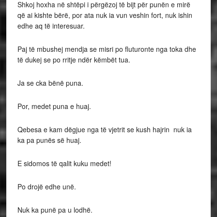
Shkoj hoxha në shtëpi i përgëzoj të bijt për punën e mirë
që ai kishte bërë, por ata nuk ia vun veshin fort, nuk ishin
edhe aq të interesuar.
Paj të mbushej mendja se misri po fluturonte nga toka dhe
të dukej se po rritje ndër këmbët tua.
Ja se cka bënë puna.
Por, medet puna e huaj.
Qebesa e kam dëgjue nga të vjetrit se kush hajrin nuk ia
ka pa punës së huaj.
E sidomos të qalit kuku medet!
Po drojë edhe unë.
Nuk ka punë pa u lodhë.