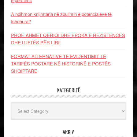
e përfitimit
A ndihmon krijimtaria në zbulimin e potencialeve të
fshehura?
PROF. AHMET QERIQI DHE EPOKA E REZISTENCЁS
DHE LUFTЁS PЁR LIRI!
FORMAT ALTERNATIVE TË EVIDENTIMIT TË
TARIFËS POSTARE NË HISTORINË E POSTËS
SHQIPTARE
KATEGORITË
Kategoritë
ARKIV