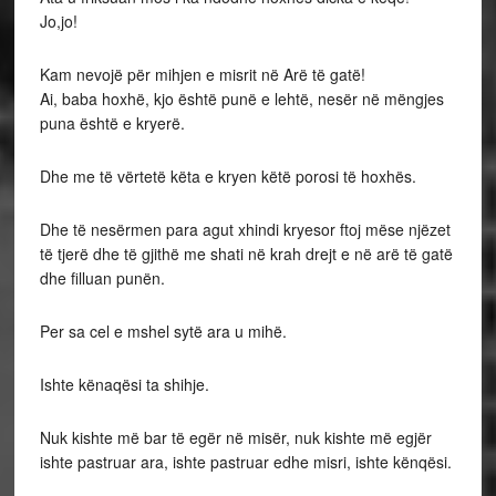
Jo,jo!
Kam nevojë për mihjen e misrit në Arë të gatë!
Ai, baba hoxhë, kjo është punë e lehtë, nesër në mëngjes
puna është e kryerë.
Dhe me të vërtetë këta e kryen këtë porosi të hoxhës.
Dhe të nesërmen para agut xhindi kryesor ftoj mëse njëzet
të tjerë dhe të gjithë me shati në krah drejt e në arë të gatë
dhe filluan punën.
Per sa cel e mshel sytë ara u mihë.
Ishte kënaqësi ta shihje.
Nuk kishte më bar të egër në misër, nuk kishte më egjër
ishte pastruar ara, ishte pastruar edhe misri, ishte kënqësi.