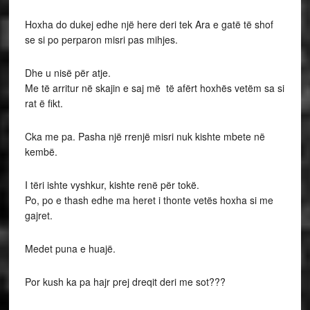
Hoxha do dukej edhe një here deri tek Ara e gatë të shof
se si po perparon misri pas mihjes.
Dhe u nisë për atje.
Me të arritur në skajin e saj më të afërt hoxhës vetëm sa si
rat ë fikt.
Cka me pa. Pasha një rrenjë misri nuk kishte mbete në
kembë.
I tëri ishte vyshkur, kishte renë për tokë.
Po, po e thash edhe ma heret i thonte vetës hoxha si me
gajret.
Medet puna e huajë.
Por kush ka pa hajr prej dreqit deri me sot???