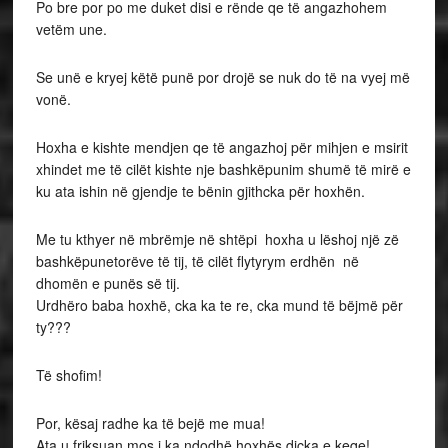
Po bre por po me duket disi e rënde qe të angazhohem
vetëm une.
Se unë e kryej këtë punë por drojë se nuk do të na vyej më
vonë.
Hoxha e kishte mendjen qe të angazhoj për mihjen e msirit
xhindet me të cilët kishte nje bashkëpunim shumë të mirë e
ku ata ishin në gjendje te bënin gjithcka për hoxhën.
Me tu kthyer në mbrëmje në shtëpi hoxha u lëshoj një zë
bashkëpunetorëve të tij, të cilët flytyrym erdhën në
dhomën e punës së tij.
Urdhëro baba hoxhë, cka ka te re, cka mund të bëjmë për
ty???
Të shofim!
Por, kësaj radhe ka të bejë me mua!
Ata u friksuan mos i ka ndodhë hoxhës dicka e keqe!