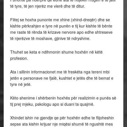
të tyre, të jen njerëz me vlerë dhe të ditur.
Flitej se hoxha punonte me xhine (xhind-dreqër) dhe se
kishte përkrahjen e tyre në punën e tij kur kishte të bënte
me raste të rënda të krizave nervore apo edhe shtreseve
të njerëzve të moshave, gjinive të ndryshme.
Thuhet se keta e ndihmonin shume hoxhën në këtë
profesion.
Ata i sillinin informacionet me të freskëta nga tereni mbi
jetën e personave ne fjalë, kushtet e jetës dhe të bemat e
tyre në jetë.
Këto shenime i shërbenin hoxhës për realizimin e punës së
tij prej mjeku, pskologu apo si duani ta quajmë.
Xhindet ishin ne gjendje qe për hoxhën edhe te flijoheshin
sepse ata kishin krijuar nje miqësi shumë të ngushtë mes