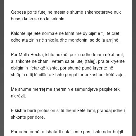
Qebesa po të futej në mesin e shumë shkencëtareve nuk
beson kush se do ia kalonin.
Kalonte një jetë normale në fshat me dy bijët e tij, të cilët
edhe ata zinin në shkolla dhe mendonin se do ia arrijnë.
Por Mulla Rexha, ishte hoxhë, por jo edhe Imam në xhami,
ai shkonte në xhami vetem sa të lutej (falej), pra të kryente
obligimin fetar që kishte, por shumë punë kryente në
shtëpin e tij të cilën e kishte pergatitur enkast per këtë zeje.
Më shumë merrej me sherimin e semundjeve psiqike tek
njerëzit.
E kishte berë profesion si të themi këtë lami, prandaj edhe i
shkonte për dore.
Por edhe punët e fshatarit nuk i lente pas, ishte nder bujqit