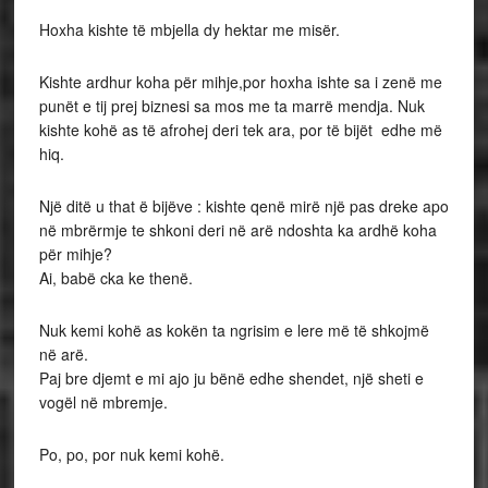
Hoxha kishte të mbjella dy hektar me misër.
Kishte ardhur koha për mihje,por hoxha ishte sa i zenë me
punët e tij prej biznesi sa mos me ta marrë mendja. Nuk
kishte kohë as të afrohej deri tek ara, por të bijët edhe më
hiq.
Një ditë u that ë bijëve : kishte qenë mirë një pas dreke apo
në mbrërmje te shkoni deri në arë ndoshta ka ardhë koha
për mihje?
Ai, babë cka ke thenë.
Nuk kemi kohë as kokën ta ngrisim e lere më të shkojmë
në arë.
Paj bre djemt e mi ajo ju bënë edhe shendet, një sheti e
vogël në mbremje.
Po, po, por nuk kemi kohë.