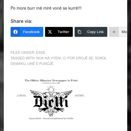
Po more burr më mirë vonë se kurrë!!!
Share via:
Facebook
Twitter
Copy Link
More
FILED UNDER:
ESSE
TAGGED WITH:
NUK NA VYEN!
,
O
,
POR DROJË SE
,
SOKOL
DEMAKU
,
UNË E PUNOJË