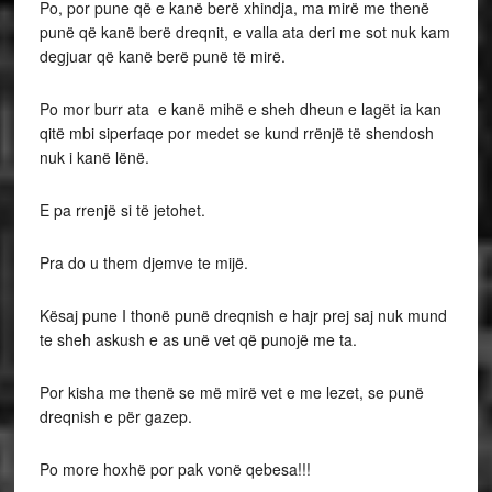
Po, por pune që e kanë berë xhindja, ma mirë me thenë
punë që kanë berë dreqnit, e valla ata deri me sot nuk kam
degjuar që kanë berë punë të mirë.
Po mor burr ata e kanë mihë e sheh dheun e lagët ia kan
qitë mbi siperfaqe por medet se kund rrënjë të shendosh
nuk i kanë lënë.
E pa rrenjë si të jetohet.
Pra do u them djemve te mijë.
Kësaj pune I thonë punë dreqnish e hajr prej saj nuk mund
te sheh askush e as unë vet që punojë me ta.
Por kisha me thenë se më mirë vet e me lezet, se punë
dreqnish e për gazep.
Po more hoxhë por pak vonë qebesa!!!