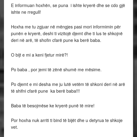
E informuan hoxhën, se puna i ishte kryerë dhe se cdo gjë
ishte ne rregull!
Hoxha me tu zgjuar në mëngjes pasi mori informimin për
punën e kryerë, deshi ti vizitojë djemt dhe ti lus te shkojnë
deri në arë, të shofin cfarë pune ka berë baba.
O bijt e mi a keni fjetur mirë?!
Po baba , por jemi të zënë shumë me mësime.
Po djemt e mi desha me ju lutë vetëm të shkoni deri në arë
të shifni cfarë pune ka berë baba!!!
Baba të besojmëse ke kryerë punë të mire!
Por hoxha nuk arriti ti bind të bijët dhe u detyrua te shkoje
vet.