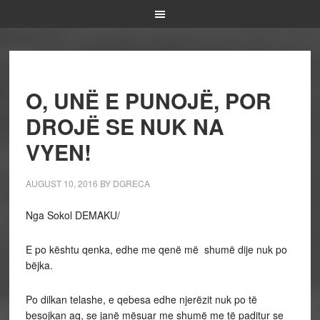
O, UNË E PUNOJË, POR
DROJË SE NUK NA
VYEN!
AUGUST 10, 2016
BY
DGRECA
Nga Sokol DEMAKU/
E po kështu qenka, edhe me qenë më shumë dije nuk po
bëjka.
Po dilkan telashe, e qebesa edhe njerëzit nuk po të
besojkan aq, se janë mësuar me shumë me të paditur se