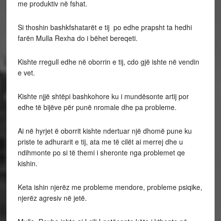
me produktiv në fshat.
Si thoshin bashkfshatarët e tij po edhe prapsht ta hedhi
farën Mulla Rexha do i bëhet bereqeti.
Kishte rregull edhe në oborrin e tij, cdo gjë ishte në vendin
e vet.
Kishte njjë shtëpi bashkohore ku i mundësonte artij por
edhe të bijëve për punë nromale dhe pa probleme.
Ai në hyrjet ë oborrit kishte ndertuar një dhomë pune ku
priste te adhurarit e tij, ata me të cilët ai merrej dhe u
ndihmonte po si të themi i sheronte nga problemet qe
kishin.
Keta ishin njerëz me probleme mendore, probleme psiqike,
njerëz agresiv në jetë.