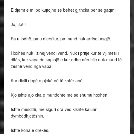
E djemt e mi po kujtojnë se bëhet gjithcka për së gaqmi.
Jo, Jo!!!
Pa u lodhë, pa u djersitur, pa mund nuk arrihet asgjë.
Hoxhës nuk i zihej vendi vend. Nuk i pritje kur të vij mesi i
ditës, kur vapa do kaplojë e kur edhe nën hije nuk mund të
zeshë vend nga vapa.
Kur dielli rjepë e pjekë në të katër anë.
Kjo ishte ajo cka e mundonte më së shumti hoxhën.
Ishte mesditë, me siguri ora veq kishte kaluar
dymbëdhjetëshin.
Ishte koha e drekës.