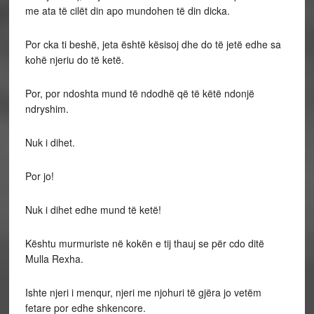
me ata të cilët din apo mundohen të din dicka.
Por cka ti beshë, jeta është kësisoj dhe do të jetë edhe sa
kohë njeriu do të ketë.
Por, por ndoshta mund të ndodhë që të këtë ndonjë
ndryshim.
Nuk i dihet.
Por jo!
Nuk i dihet edhe mund të ketë!
Kështu murmuriste në kokën e tij thauj se për cdo ditë
Mulla Rexha.
Ishte njeri i menqur, njeri me njohuri të gjëra jo vetëm
fetare por edhe shkencore.