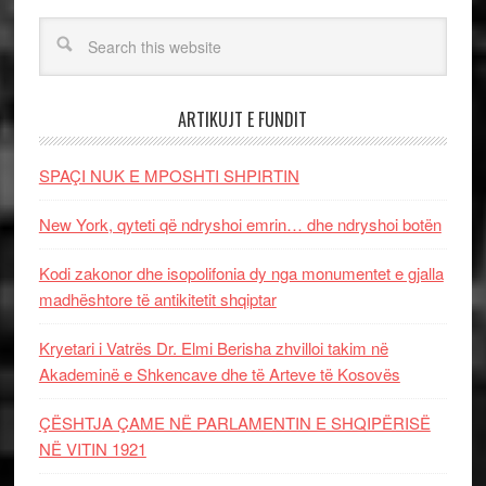
ARTIKUJT E FUNDIT
SPAÇI NUK E MPOSHTI SHPIRTIN
New York, qyteti që ndryshoi emrin… dhe ndryshoi botën
Kodi zakonor dhe isopolifonia dy nga monumentet e gjalla
madhështore të antikitetit shqiptar
Kryetari i Vatrës Dr. Elmi Berisha zhvilloi takim në
Akademinë e Shkencave dhe të Arteve të Kosovës
ÇËSHTJA ÇAME NË PARLAMENTIN E SHQIPËRISË
NË VITIN 1921