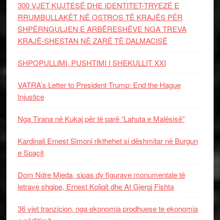
300 VJET KUJTESË DHE IDENTITET-TRYEZË E
RRUMBULLAKËT NË OSTROS TË KRAJËS PËR
SHPËRNGULJEN E ARBËRESHËVE NGA TREVA
KRAJË-SHESTAN NË ZARË TË DALMACISË
SHPOPULLIMI, PUSHTIMI I SHEKULLIT XXI
VATRA’s Letter to President Trump: End the Hague
Injustice
Nga Tirana në Kukaj për të parë “Lahuta e Malësisë”
Kardinali Ernest Simoni rikthehet si dëshmitar në Burgun
e Spaçit
Dom Ndre Mjeda, sipas dy figurave monumentale të
letrave shqipe, Ernest Koliqit dhe At Gjergj Fishta
36 vjet tranzicion, nga ekonomia prodhuese te ekonomia