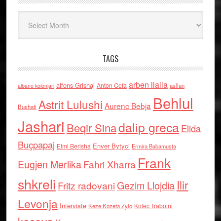
Arkiv
TAGS
arben llalla
alfons Grishaj
Anton Cefa
asllan
albano kolonjari
Behlul
Astrit Lulushi
Aurenc Bebja
Bushati
Jashari
dalip greca
Beqir Sina
Elida
Buçpapaj
Enver Bytyci
Elmi Berisha
Ermira Babamusta
Frank
Eugjen Merlika
Fahri Xharra
shkreli
Ilir
Gezim Llojdia
Fritz radovani
Levonja
Interviste
Kolec Traboini
Keze Kozeta Zylo