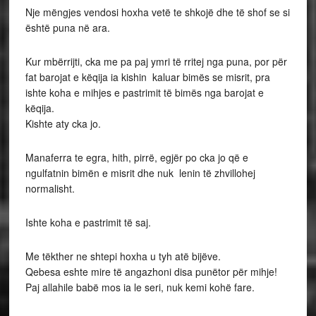
Nje mëngjes vendosi hoxha vetë te shkojë dhe të shof se si
është puna në ara.
Kur mbërrijti, cka me pa paj ymri të rritej nga puna, por për
fat barojat e këqija ia kishin kaluar bimës se misrit, pra
ishte koha e mihjes e pastrimit të bimës nga barojat e
këqija.
Kishte aty cka jo.
Manaferra te egra, hith, pirrë, egjër po cka jo që e
ngulfatnin bimën e misrit dhe nuk lenin të zhvillohej
normalisht.
Ishte koha e pastrimit të saj.
Me tëkther ne shtepi hoxha u tyh atë bijëve.
Qebesa eshte mire të angazhoni disa punëtor për mihje!
Paj allahile babë mos ia le seri, nuk kemi kohë fare.