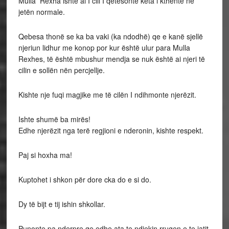
Mulla Rexha ishte ai I cili I qetësonte këta i kthente në
jetën normale.
Qebesa thonë se ka ba vaki (ka ndodhë) qe e kanë sjellë
njeriun lidhur me konop por kur është ulur para Mulla
Rexhes, të është mbushur mendja se nuk është ai njeri të
cilin e sollën nën percjellje.
Kishte nje fuqi magjike me të cilën I ndihmonte njerëzit.
Ishte shumë ba mirës!
Edhe njerëzit nga terë regjioni e nderonin, kishte respekt.
Paj si hoxha ma!
Kuptohet i shkon për dore cka do e si do.
Dy të bijt e tij ishin shkollar.
Punonte pa nderpre qe edhe ata te ndjekin rrugen e te jatit