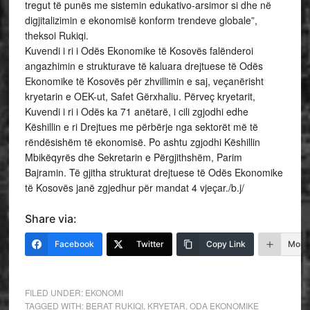
tregut të punës me sistemin edukativo-arsimor si dhe në
digjitalizimin e ekonomisë konform trendeve globale”,
theksoi Rukiqi.
Kuvendi i ri i Odës Ekonomike të Kosovës falënderoi
angazhimin e strukturave të kaluara drejtuese të Odës
Ekonomike të Kosovës për zhvillimin e saj, veçanërisht
kryetarin e OEK-ut, Safet Gërxhaliu. Përveç kryetarit,
Kuvendi i ri i Odës ka 71 anëtarë, i cili zgjodhi edhe
Këshillin e ri Drejtues me përbërje nga sektorët më të
rëndësishëm të ekonomisë. Po ashtu zgjodhi Këshillin
Mbikëqyrës dhe Sekretarin e Përgjithshëm, Parim
Bajramin. Të gjitha strukturat drejtuese të Odës Ekonomike
të Kosovës janë zgjedhur për mandat 4 vjeçar./b.j/
Share via:
Facebook
Twitter
Copy Link
More
FILED UNDER:
EKONOMI
TAGGED WITH:
BERAT RUKIQI
,
KRYETAR
,
ODA EKONOMIKE