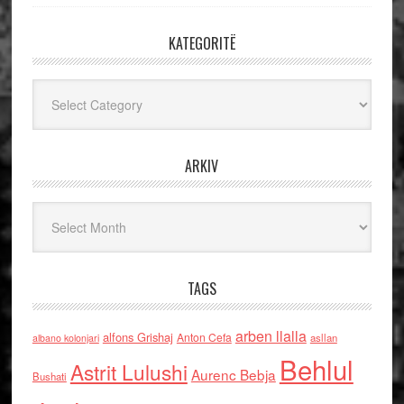
KATEGORITË
Kategoritë
ARKIV
Arkiv
TAGS
arben llalla
alfons Grishaj
Anton Cefa
asllan
albano kolonjari
Behlul
Astrit Lulushi
Aurenc Bebja
Bushati