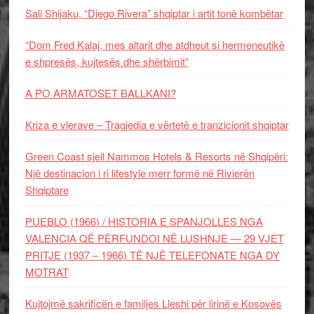
Sali Shijaku, “Diego Rivera” shqiptar i artit tonë kombëtar
“Dom Fred Kalaj, mes altarit dhe atdheut si hermeneutikë
e shpresës, kujtesës dhe shërbimit”
A PO ARMATOSET BALLKANI?
Kriza e vlerave – Tragjedia e vërtetë e tranzicionit shqiptar
Green Coast sjell Nammos Hotels & Resorts në Shqipëri:
Një destinacion i ri lifestyle merr formë në Rivierën
Shqiptare
PUEBLO (1966) / HISTORIA E SPANJOLLES NGA
VALENCIA QË PËRFUNDOI NË LUSHNJE — 29 VJET
PRITJE (1937 – 1966) TË NJË TELEFONATE NGA DY
MOTRAT
Kujtojmë sakrificën e familjes Lleshi për lirinë e Kosovës