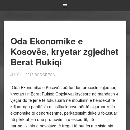
Oda Ekonomike e
Kosovës, kryetar zgjedhet
Berat Rukiqi
JULY 11, 2018
BY
DGRECA
-Oda Ekonomike e Kosovës përfundon procesin zgjedhor,
kryetari i ri Berat Rukiqi: Objektivat kryesore në mandatin 4
vjeçar do të jenë të fokusuara në mbulimin e hendekut të
krijuar nga paaftësia e institucioneve për të siguruar rritje
ekonomike të qëndrueshme, përkatësisht duke u fokusuar
në përkrahjen dhe promovimin e eksportit, në
harmonizimin e nevojave të tregut të punës me sistemin