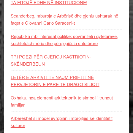
TA FITOJË EDHE NË INSTITUCIONE!
Scanderbeg, mburoja e Arbërisë dhe gjeniu ushtarak në
faqet e Giovanni Carlo Saraceni-t
Republika mbi interesat politike: sovraniteti i qytetarëve,
kushtetutshmëria dhe përgjegjësia shtetërore
TRI POEZI PËR GJERGJ KASTRIOTIN-
SKËNDERBEUN
LETËR E ARKIVIT TE NAUM PRIFTIT NË
PERVJETORIN E PARE TE DRAGO SILIQIT
Oxhaku, nga elementi arkitektonik te simboli i trungut
familjar
Arbëreshët si model evropian i mbrojtjes së identitetit
kulturor