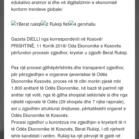
edukativo-arsimor si dhe në digjitalizimin e ekonomisë
konform trendeve globale/
Gazeta DIELLI nga korrespondenti në Kosovë/
PRISHTINË, 11 Korrik 2018/ Oda Ekonomike e Kosovës
përfundon procesin zgjedhor, kryetar u zgjodh Berat Rukiqi.
Pas një procesi gjithëpërfshirës dhe transparent zgjedhor,
për përzgjedhjen e organeve qeverisëse të Odës
Ekonomike Kosovës, proces në të cilin morën pjesë mbi
1,800 anëtarë të Odës Ekonomike, në bazë të parimit një
anëtar një votë, nga të gjitha shoqatat sektoriale si dhe nga
njësitë rajonale të Odës (29 shoqata dhe 7 njësi rajonale),
sot u zgjodhën strukturat drejtuese, përkatësisht organet e
Odës Ekonomike të Kosovës.
Procesi zgjedhor u kurorëzua me zgjedhjen e kryetarit të ri
të Odës Ekonomike të Kosovës, Berat Rukiqi, i cili njeherit
ishte kandidati i vetëm. Rukiqi ka një përvojë të gjatë në