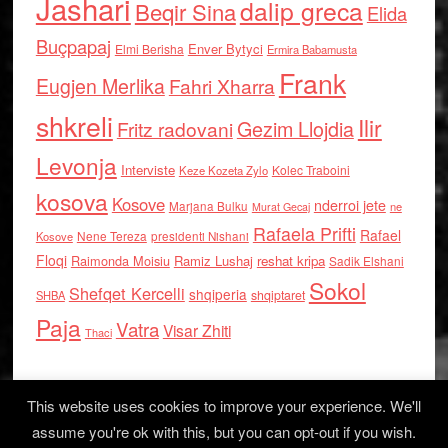
Jashari
dalip greca
Beqir Sina
Elida
Buçpapaj
Enver Bytyci
Elmi Berisha
Ermira Babamusta
Frank
Eugjen Merlika
Fahri Xharra
shkreli
Ilir
Gezim Llojdia
Fritz radovani
Levonja
Interviste
Kolec Traboini
Keze Kozeta Zylo
kosova
Kosove
nderroi jete
Marjana Bulku
ne
Murat Gecaj
Rafaela Prifti
Rafael
Nene Tereza
Kosove
presidenti Nishani
Floqi
Raimonda Moisiu
Ramiz Lushaj
reshat kripa
Sadik Elshani
Sokol
Shefqet Kercelli
shqiperia
shqiptaret
SHBA
Paja
Vatra
Visar Zhiti
Thaci
This website uses cookies to improve your experience. We'll
assume you're ok with this, but you can opt-out if you wish.