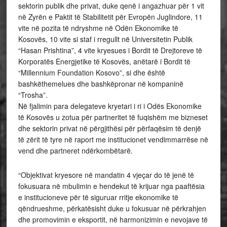
sektorin publik dhe privat, duke qenë i angazhuar për 1 vit
në Zyrën e Paktit të Stabilitetit për Evropën Juglindore, 11
vite në pozita të ndryshme në Odën Ekonomike të
Kosovës, 10 vite si staf i rregullt në Universitetin Publik
“Hasan Prishtina”, 4 vite kryesues i Bordit të Drejtoreve të
Korporatës Energjetike të Kosovës, anëtarë i Bordit të
“Millennium Foundation Kosovo”, si dhe është
bashkëthemelues dhe bashkëpronar në kompaninë
“Trosha”.
Në fjalimin para delegateve kryetari i ri i Odës Ekonomike
të Kosovës u zotua për partneritet të fuqishëm me bizneset
dhe sektorin privat në përgjithësi për përfaqësim të denjë
të zërit të tyre në raport me institucionet vendimmarrëse në
vend dhe partneret ndërkombëtarë.
“Objektivat kryesore në mandatin 4 vjeçar do të jenë të
fokusuara në mbulimin e hendekut të krijuar nga paaftësia
e institucioneve për të siguruar rritje ekonomike të
qëndrueshme, përkatësisht duke u fokusuar në përkrahjen
dhe promovimin e eksportit, në harmonizimin e nevojave të