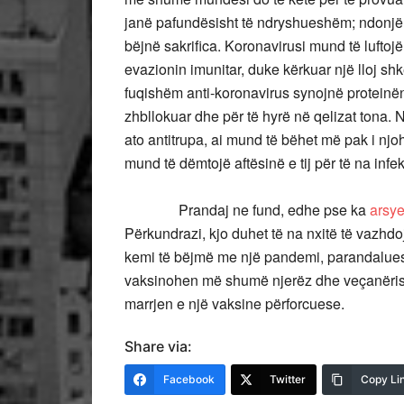
janë pafundësisht të ndryshueshëm; ndonjëhe
bëjnë sakrifica. Koronavirusi mund të luftoj
evazionin imunitar, duke kërkuar një lloj sh
fuqishëm anti-koronavirus synojnë proteinën
zhbllokuar dhe për të hyrë në qelizat tona. 
ato antitrupa, ai mund të bëhet më pak i njo
mund të dëmtojë aftësinë e tij për të na infek
Prandaj ne fund, edhe pse ka
arsye
Përkundrazi, kjo duhet të na nxitë të vazhd
kemi të bëjmë me një pandemi, parandaluese
vaksinohen më shumë njerëz dhe veçanërish
marrjen e një vaksine përforcuese.
Share via:
Facebook
Twitter
Copy Li