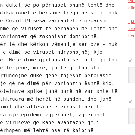
Gr
n duket se po përhapet shumë lehtë dhe 
sfi
dikacionet e hershme tregojnë se ai nuk 
ë Covid-19 sesa variantet e mëparshme. 
Fja
lek
hme që viruset të përhapen më lehtë dhe 
kom
variantet që zakonisht dominojnë. 
ër të dhe kërkon vëmendje serioze - nuk 
 e dimë se viruset ndryshojnë; kjo 
ë. Ne e dimë gjithashtu se jo të gjitha 
ë të jenë, mirë, jo të gjitha ato 
Kat
rfundojnë duke qenë thjesht përplasje 
jo që ne dimë për variantin është kjo: 
oteinave spike janë parë në variante të 
shkruara më herët në pandemi dhe janë 
imit dhe aftësinë e virusit për të 
Ark
sa një epidemi zgjerohet, zgjerohet 
e viruseve që kanë avantazhe që i 
ërhapen më lehtë ose të kalojnë 