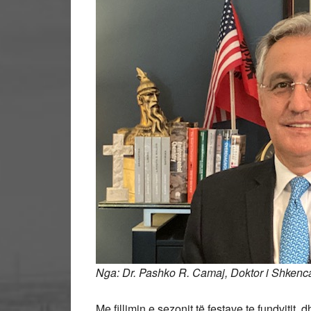
Nga: Dr. Pashko R. Camaj, Doktor i Shkenca
Me fillimin e sezonit të festave te fundvitit