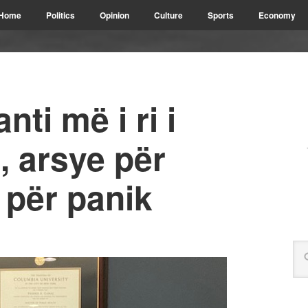
Home
Politics
Opinion
Culture
Sports
Economy
ti më i ri i
, arsye për
 për panik