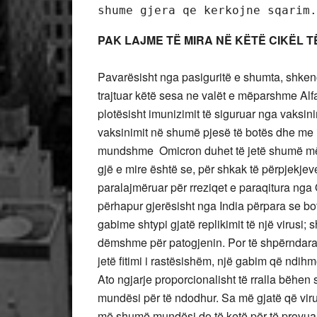
shume gjera qe kerkojne sqarim.
PAK LAJME TË MIRA NË KËTË CIKËL T
Pavarësisht nga pasiguritë e shumta, shkencë
trajtuar këtë sesa ne valët e mëparshme Alfa 
plotësisht imunizimit të siguruar nga vaksin
vaksinimit në shumë pjesë të botës dhe me i
mundshme Omicron duhet të jetë shumë më p
gjë e mire është se, për shkak të përpjekjev
paralajmëruar për rreziqet e paraqitura nga
përhapur gjerësisht nga India përpara se bo
gabime shtypi gjatë replikimit të një virusi
dëmshme për patogjenin. Por të shpërndara 
jetë fitimi i rastësishëm, një gabim që ndihmo
Ato ngjarje proporcionalisht të rralla bë
mundësi për të ndodhur. Sa më gjatë që virus
më shumë mundësi do të ketë për të provuar