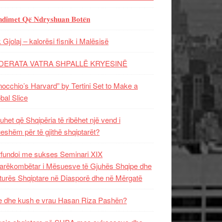
𝐝𝐢𝐦𝐞𝐭 𝐐𝐞̈ 𝐍𝐝𝐫𝐲𝐬𝐡𝐮𝐚𝐧 𝐁𝐨𝐭𝐞̈𝐧
 Gjolaj – kalorësi fisnik i Malësisë
DERATA VATRA SHPALLË KRYESINË
nocchio’s Harvard” by Tertini Set to Make a
bal Slice
uhet që Shqipëria të ribëhet një vend i
ueshëm për të gjithë shqiptarët?
fundoi me sukses Seminari XIX
rëkombëtar i Mësuesve të Gjuhës Shqipe dhe
turës Shqiptare në Diasporë dhe në Mërgatë
 dhe kush e vrau Hasan Riza Pashën?