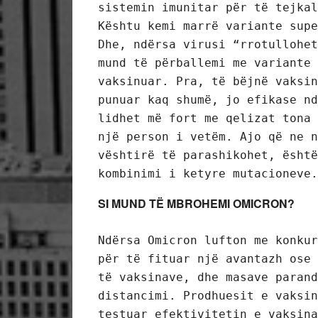
sistemin imunitar për të tejkal
Kështu kemi marrë variante supe
Dhe, ndërsa virusi “rrotullohet
mund të përballemi me variante 
vaksinuar. Pra, të bëjnë vaksin
punuar kaq shumë, jo efikase nd
lidhet më fort me qelizat tona 
një person i vetëm. Ajo që ne n
vështirë të parashikohet, është
kombinimi i ketyre mutacioneve.
SI MUND TË MBROHEMI OMICRON?
Ndërsa Omicron lufton me konkur
për të fituar një avantazh ose 
të vaksinave, dhe masave parand
distancimi. Prodhuesit e vaksin
testuar efektivitetin e vaksina