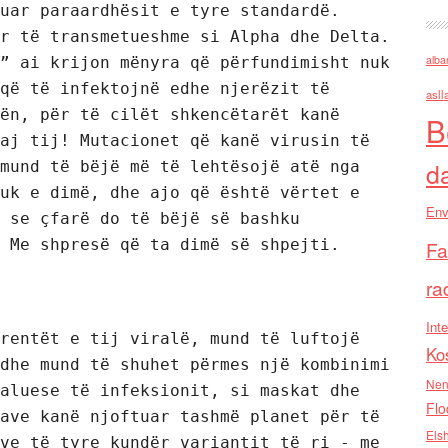
uar paraardhësit e tyre standardë. 
r të transmetueshme si Alpha dhe Delta. 
alba
” ai krijon mënyra që përfundimisht nuk 
që të infektojnë edhe njerëzit të 
asll
ën, për të cilët shkencëtarët kanë 
B
aj tij! Mutacionet që kanë virusin të 
d
mund të bëjë më të lehtësojë atë nga 
uk e dimë, dhe ajo që është vërtet e 
Env
 se çfarë do të bëjë së bashku 
 Me shpresë që ta dimë së shpejti.
Fa
ra
Inte
rentët e tij viralë, mund të luftojë 
Ko
dhe mund të shuhet përmes një kombinimi 
Nen
aluese të infeksionit, si maskat dhe 
Flo
ave kanë njoftuar tashmë planet për të 
Els
ve të tyre kundër variantit të ri - me 