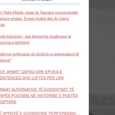
 Ndre Mjeda, sipas dy figurave monumentale
letrave shqipe, Ernest Koliqit dhe At Gjergj
hta
vjet tranzicion, nga ekonomia prodhuese te
nomia e përfitimit
dihmon krijimtaria në zbulimin e potencialeve të
ehura?
OF. AHMET QERIQI DHE EPOKA E
ZISTENCЁS DHE LUFTЁS PЁR LIRI!
RMAT ALTERNATIVE TË EVIDENTIMIT TË
RIFËS POSTARE NË HISTORINË E POSTËS
QIPTARE
Ë SPROVË E GUXIMSHME PERFORMIZMI…