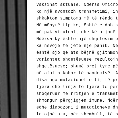
vaksinat aktuale. Ndërsa Omicro
ka një avantazh transmetimi, in
shkakton simptoma më të rënda t
Në mënyrë tipike, është e dobis
më pak virulent, dhe këto janë 
Ndërsa ky është një shqetësim p
ka nevojë të jetë një panik. Ne
është ajo që ata bëjnë gjithmon
variantet shqetësuese rezultojn
shqetësuese; shumë prej tyre pë
në afatin kohor të pandemisë. A
disa nga mutacionet e tij të pr
tjera dhe linja të tjera të për
shoqëruar me rritjen e transmet
shmangur përgjigjen imune. Ndër
edhe diapazoni i mutacioneve dh
lejojnë ata, për shembull, të p