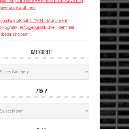
uaja shqiptare në SHBA mes sukseseve dhe
dave të së ardhmes
lori i Kristoforidhit (1904): Monument
sikografik, etnogjeografik dhe i identitetit
bëtar shqiptar
KATEGORITË
egoritë
ARKIV
iv