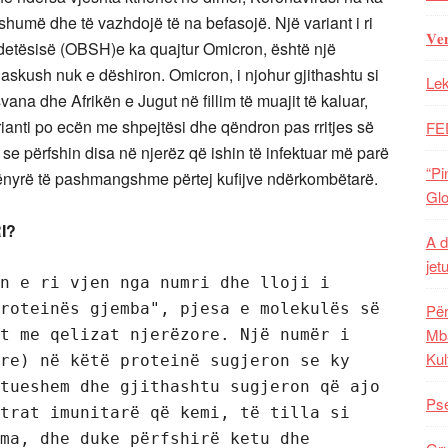
shumë dhe të vazhdojë të na befasojë. Një variant i ri
𝐕𝐞
etësisë (OBSH)e ka quajtur Omicron, është një
askush nuk e dëshiron. Omicron, i njohur gjithashtu si
Lek
ana dhe Afrikën e Jugut në fillim të muajit të kaluar,
rianti po ecën me shpejtësi dhe qëndron pas rritjes së
FE
t se përfshin disa në njerëz që ishin të infektuar më parë
“Pi
mënyrë të pashmangshme përtej kufijve ndërkombëtarë.
Glo
I?
A d
jet
n e ri vjen nga numri dhe lloji i 
roteinës gjemba", pjesa e molekulës së 
Për
Mba
t me qelizat njerëzore. Një numër i 
Kul
re) në këtë proteinë sugjeron se ky 
tueshem dhe gjithashtu sugjeron që ajo 
Pse
trat imunitarë që kemi, të tilla si 
ma, dhe duke përfshirë ketu dhe 