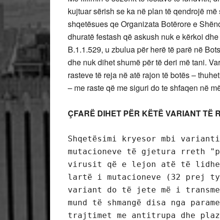
kujtuar sërish se ka në plan të qendrojë më 
shqetësues qe Organizata Botërore e Shënd
dhuratë festash që askush nuk e kërkoi dhe 
B.1.1.529, u zbulua për herë të parë në Botsv
dhe nuk dihet shumë për të deri më tani. Va
rasteve të reja në atë rajon të botës – thuhe
– me raste që me siguri do te shfaqen në 
ÇFARË DIHET PËR KËTË VARIANT TË R
Shqetësimi kryesor mbi varianti
mutacioneve të gjetura rreth "p
virusit që e lejon atë të lidhe
lartë i mutacioneve (32 prej ty
variant do të jete më i transme
mund të shmangë disa nga parame
trajtimet me antitrupa dhe plaz