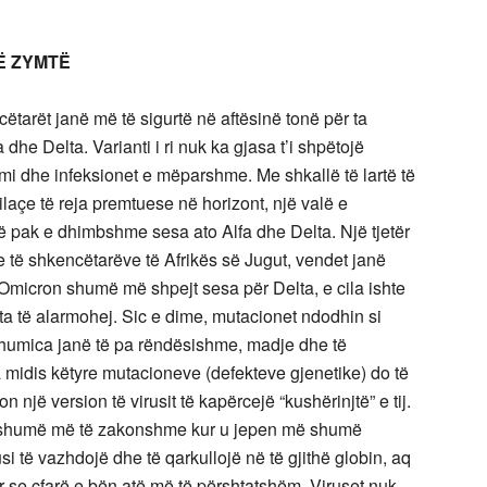
Ë ZYMTË
tarët janë më të sigurtë në aftësinë tonë për ta
dhe Delta. Varianti i ri nuk ka gjasa t’i shpëtojë
imi dhe infeksionet e mëparshme. Me shkallë të lartë të
laçe të reja premtuese në horizont, një valë e
ak e dhimbshme sesa ato Alfa dhe Delta. Një tjetër
e të shkencëtarëve të Afrikës së Jugut, vendet janë
 Omicron shumë më shpejt sesa për Delta, e cila ishte
ta të alarmohej. Sic e dime, mutacionet ndodhin si
; shumica janë të pa rëndësishme, madje dhe të
midis këtyre mutacioneve (defekteve gjenetike) do të
n një version të virusit të kapërcejë “kushërinjtë” e tij.
hen shumë më të zakonshme kur u jepen më shumë
i të vazhdojë dhe të qarkullojë në të gjithë globin, aq
 se çfarë e bën atë më të përshtatshëm. Viruset nuk