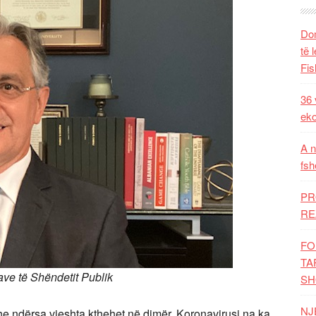
Dom
të 
Fis
36 
eko
A n
fsh
PR
RE
FO
TA
ve të Shëndetit Publik
SH
NJ
, dhe ndërsa vjeshta kthehet në dimër, Koronavirusi na ka