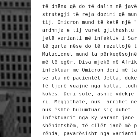
të dhëna që do të dalin në javë
strategji të reja dozimi që mun
tij. Omicron mund të ketë një "
ardhmja e tij varet gjithashtu 
jetë varianti më infektiv i Sar
të qarta nëse do të rezultojë t
Mutacionet mund ta përkeqësojnë
më të egër. Disa mjekë në Afrik
infektuar me Omicron deri më ta
se ata në pacientët Delta, duke
Të tjerë vuajnë nga kolla, lodh
kokës. Deri sote, asnjë vdekje 
ri. Megjithate, nuk  arrihet në
nuk është hulumtuar siç duhet. 
infektuarit nga ky varant jane 
shëndetshëm, të cilët janë më p
rënda, pavarësisht nga varianti