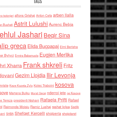
TAGS
arben llalla
alfons Grishaj
Anton Cefa
no kolonjari
Astrit Lulushi
Aurenc Bebja
an Bushati
ehlul Jashari
Beqir Sina
alip greca
Elida Buçpapaj
Elmi Berisha
Eugjen Merlika
er Bytyci
Ermira Babamusta
Frank shkreli
hri Xharra
Fritz
Ilir Levonja
Gezim Llojdia
dovani
kosova
rviste
Kolec Traboini
Keze Kozeta Zylo
sove
nderroi jete
Marjana Bulku
ne Kosove
Murat Gecaj
Rafaela Prifti
Rafael
e Tereza
presidenti Nishani
qi
Raimonda Moisiu
Ramiz Lushaj
reshat kripa
Sadik
Shefqet Kercelli
shqiperia
hani
shqiptaret
SHBA