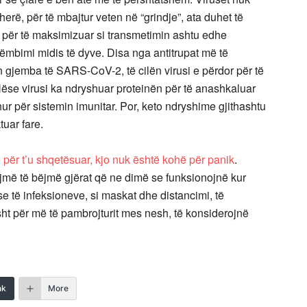
rë, për të mbajtur veten në “grindje”, ata duhet të
ë për të maksimizuar si transmetimin ashtu edhe
këmbimi midis të dyve. Disa nga antitrupat më të
 gjemba të SARS-CoV-2, të cilën virusi e përdor për të
Nëse virusi ka ndryshuar proteinën për të anashkaluar
hur për sistemin imunitar. Por, keto ndryshime gjithashtu
tuar fare.
 për t’u shqetësuar, kjo nuk është kohë për panik
.
ojmë të bëjmë gjërat që ne dimë se funksionojnë kur
 të infeksioneve, si maskat dhe distancimi, të
t për më të pambrojturit mes nesh, të konsiderojnë
nk
More