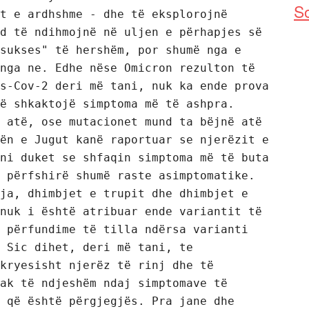
So
t e ardhshme - dhe të eksplorojnë 
d të ndihmojnë në uljen e përhapjes së 
sukses" të hershëm, por shumë nga e 
nga ne. Edhe nëse Omicron rezulton të 
s-Cov-2 deri më tani, nuk ka ende prova 
ë shkaktojë simptoma më të ashpra. 
 atë, ose mutacionet mund ta bëjnë atë 
ën e Jugut kanë raportuar se njerëzit e 
ni duket se shfaqin simptoma më të buta 
 përfshirë shumë raste asimptomatike. 
ja, dhimbjet e trupit dhe dhimbjet e 
nuk i është atribuar ende variantit të 
 përfundime të tilla ndërsa varianti 
 Sic dihet, deri më tani, te 
kryesisht njerëz të rinj dhe të 
ak të ndjeshëm ndaj simptomave të 
 që është përgjegjës. Pra jane dhe 