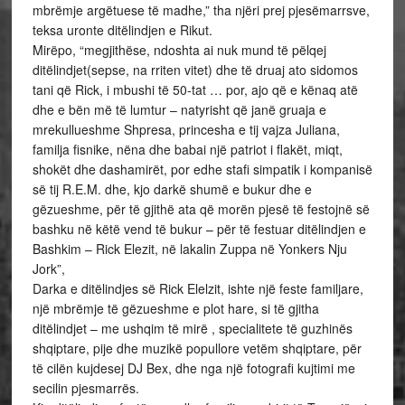
mbrëmje argëtuese të madhe,” tha njëri prej pjesëmarrsve,
teksa uronte ditëlindjen e Rikut.
Mirëpo, “megjithëse, ndoshta ai nuk mund të pëlqej
ditëlindjet(sepse, na rriten vitet) dhe të druaj ato sidomos
tani që Rick, i mbushi të 50-tat … por, ajo që e kënaq atë
dhe e bën më të lumtur – natyrisht që janë gruaja e
mrekullueshme Shpresa, princesha e tij vajza Juliana,
familja fisnike, nëna dhe babai një patriot i flakët, miqt,
shokët dhe dashamirët, por edhe stafi simpatik i kompanisë
së tij R.E.M. dhe, kjo darkë shumë e bukur dhe e
gëzueshme, për të gjithë ata që morën pjesë të festojnë së
bashku në këtë vend të bukur – për të festuar ditëlindjen e
Bashkim – Rick Elezit, në lakalin Zuppa në Yonkers Nju
Jork”,
Darka e ditëlindjes së Rick Elelzit, ishte një feste familjare,
një mbrëmje të gëzueshme e plot hare, si të gjitha
ditëlindjet – me ushqim të mirë , specialitete të guzhinës
shqiptare, pije dhe muzikë popullore vetëm shqiptare, për
të cilën kujdesej DJ Bex, dhe nga një fotografi kujtimi me
secilin pjesmarrës.