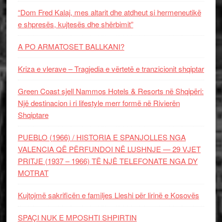
“Dom Fred Kalaj, mes altarit dhe atdheut si hermeneutikë
e shpresës, kujtesës dhe shërbimit”
A PO ARMATOSET BALLKANI?
Kriza e vlerave – Tragjedia e vërtetë e tranzicionit shqiptar
Green Coast sjell Nammos Hotels & Resorts në Shqipëri:
Një destinacion i ri lifestyle merr formë në Rivierën
Shqiptare
PUEBLO (1966) / HISTORIA E SPANJOLLES NGA
VALENCIA QË PËRFUNDOI NË LUSHNJE — 29 VJET
PRITJE (1937 – 1966) TË NJË TELEFONATE NGA DY
MOTRAT
Kujtojmë sakrificën e familjes Lleshi për lirinë e Kosovës
SPAÇI NUK E MPOSHTI SHPIRTIN