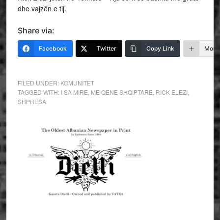
dhe vajzën e tij.
Share via:
Facebook
Twitter
Copy Link
More
FILED UNDER:
KOMUNITET
TAGGED WITH:
I SA MIRE
,
ME QENE SHQIPTARE
,
RICK ELEZI
,
SHPRESA