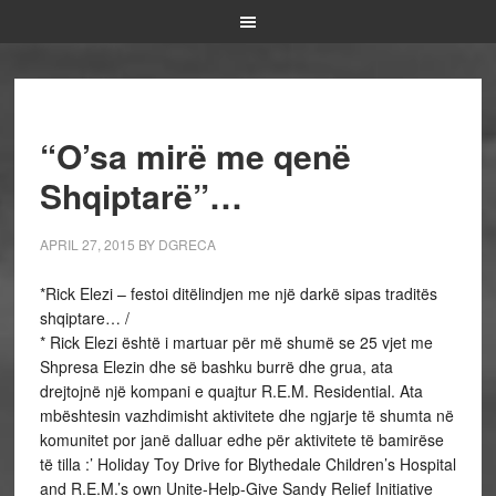
“O’sa mirë me qenë
Shqiptarë”…
APRIL 27, 2015
BY
DGRECA
*Rick Elezi – festoi ditëlindjen me një darkë sipas traditës
shqiptare… /
* Rick Elezi është i martuar për më shumë se 25 vjet me
Shpresa Elezin dhe së bashku burrë dhe grua, ata
drejtojnë një kompani e quajtur R.E.M. Residential. Ata
mbështesin vazhdimisht aktivitete dhe ngjarje të shumta në
komunitet por janë dalluar edhe për aktivitete të bamirëse
të tilla :’ Holiday Toy Drive for Blythedale Children’s Hospital
and R.E.M.’s own Unite-Help-Give Sandy Relief Initiative