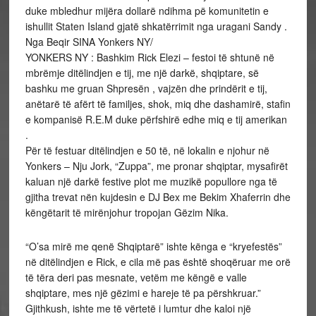
duke mbledhur mijëra dollarë ndihma pë komunitetin e
ishullit Staten Island gjatë shkatërrimit nga uragani Sandy .
Nga Beqir SINA Yonkers NY/
YONKERS NY : Bashkim Rick Elezi – festoi të shtunë në
mbrëmje ditëlindjen e tij, me një darkë, shqiptare, së
bashku me gruan Shpresën , vajzën dhe prindërit e tij,
anëtarë të afërt të familjes, shok, miq dhe dashamirë, stafin
e kompanisë R.E.M duke përfshirë edhe miq e tij amerikan
.
Për të festuar ditëlindjen e 50 të, në lokalin e njohur në
Yonkers – Nju Jork, “Zuppa”, me pronar shqiptar, mysafirët
kaluan një darkë festive plot me muzikë popullore nga të
gjitha trevat nën kujdesin e DJ Bex me Bekim Xhaferrin dhe
këngëtarit të mirënjohur tropojan Gëzim Nika.
“O’sa mirë me qenë Shqiptarë” ishte kënga e “kryefestës”
në ditëlindjen e Rick, e cila më pas është shoqëruar me orë
të tëra deri pas mesnate, vetëm me këngë e valle
shqiptare, mes një gëzimi e hareje të pa përshkruar.”
Gjithkush, ishte me të vërtetë i lumtur dhe kaloi një