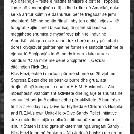
Kjo ditëlindje – festë e madhe familjare e birit të Tropojës, i
lindur në vendorgjinën e tij – dhe i rritur në Amerikë, duket
se ka arritur kulmin e dashurisë, për të tregauar se jemi
shqiptarë. Në momentin “final” mbylljen e ditëlindjes – një
fotografi kujtimi më i bukur isaj, të gjithë së bashku –
megjithëse shumica e mysafirëve ishin të lindur në
Amerikë, shfaqen me krenari duke berë me dy pëllmbat e
dorës kryqëzuar gishtërinjët në formën e simbolit tashmë të
njohur të Shqiponjës tonë me dy krena, duke uruar e
kënduar “O sa mirë me qenë Shqiptarë” – Gëzuar
ditëlindjen Rick Elezi!
Rick Elezi, është i martuar për më shumë se 25 vjet me
Shpresa Elezin dhe së bashku burrë dhe grua, ata
drejtojnë një kompani e quajtur R.E.M. Residential. Ata
mbështesin vazhdimisht aktivitete dhe ngjarje të shumta në
komunitet por janë dalluar edhe për aktivitete të bamirëse
të tilla :’ Holiday Toy Drive for Blythedale Children’s Hospital
and R.E.M.’s own Unite-Help-Give Sandy Relief Initiative
duke mbledhur mijëra dollarë ndihma pë komunitetin e
ishullit Staten Island gjatë shkatërrimit nga uragani Sandy .
Rick Elezi jeton në Yonkers – Nju Jork së bashku me gruan