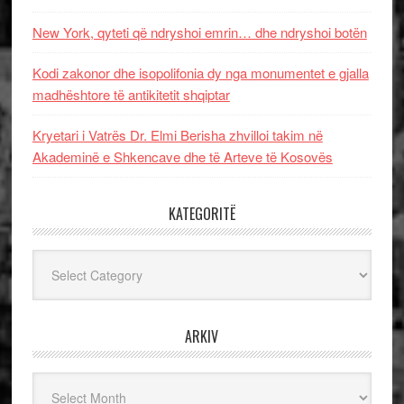
New York, qyteti që ndryshoi emrin… dhe ndryshoi botën
Kodi zakonor dhe isopolifonia dy nga monumentet e gjalla
madhështore të antikitetit shqiptar
Kryetari i Vatrës Dr. Elmi Berisha zhvilloi takim në
Akademinë e Shkencave dhe të Arteve të Kosovës
KATEGORITË
Kategoritë
ARKIV
Arkiv