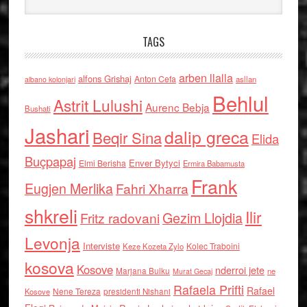
TAGS
arben llalla
alfons Grishaj
Anton Cefa
asllan
albano kolonjari
Behlul
Astrit Lulushi
Aurenc Bebja
Bushati
Jashari
dalip greca
Beqir Sina
Elida
Buçpapaj
Enver Bytyci
Elmi Berisha
Ermira Babamusta
Frank
Eugjen Merlika
Fahri Xharra
shkreli
Ilir
Gezim Llojdia
Fritz radovani
Levonja
Interviste
Kolec Traboini
Keze Kozeta Zylo
kosova
Kosove
nderroi jete
Marjana Bulku
ne
Murat Gecaj
Rafaela Prifti
Rafael
Nene Tereza
Kosove
presidenti Nishani