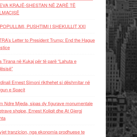
EVA KRAJË-SHESTAN NË ZARË TË
LMACISË
POPULLIMI, PUSHTIMI I SHEKULLIT XXI
RA’s Letter to President Trump: End the Hague
ustice
 Tirana në Kukaj për të parë “Lahuta e
ësisë”
dinali Ernest Simoni rikthehet si dëshmitar në
gun e Spaçit
 Ndre Mjeda, sipas dy figurave monumentale
letrave shqipe, Ernest Koliqit dhe At Gjergj
hta
vjet tranzicion, nga ekonomia prodhuese te