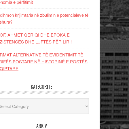
nomia e përfitimit
dihmon krijimtaria në zbulimin e potencialeve të
ehura?
OF. AHMET QERIQI DHE EPOKA E
ZISTENCЁS DHE LUFTЁS PЁR LIRI!
RMAT ALTERNATIVE TË EVIDENTIMIT TË
RIFËS POSTARE NË HISTORINË E POSTËS
QIPTARE
KATEGORITË
egoritë
ARKIV