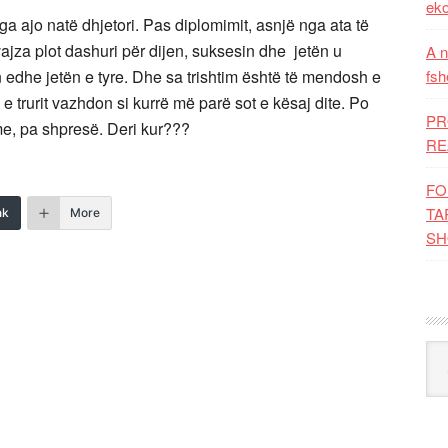
eko
a ajo natë dhjetori. Pas diplomimit, asnjë nga ata të
ajza plot dashuri për dijen, suksesin dhe jetën u
A n
edhe jetën e tyre. Dhe sa trishtim është të mendosh e
fsh
e trurit vazhdon si kurrë më parë sot e kësaj dite. Po
PR
me, pa shpresë. Deri kur???
RE
FO
TA
nk
More
SH
Kat