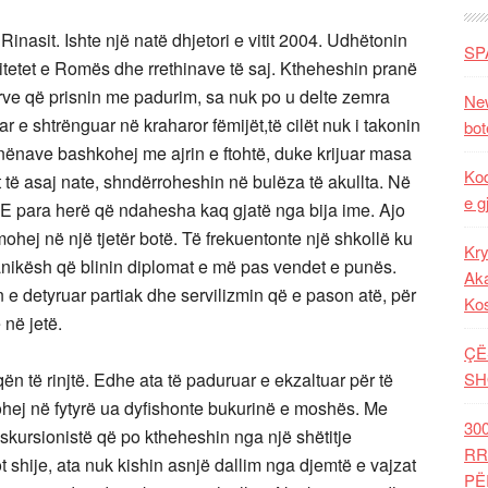
Rinasit. Ishte një natë dhjetori e vitit 2004. Udhëtonin
SP
rsitetet e Romës dhe rrethinave të saj. Ktheheshin pranë
ndërve që prisnin me padurim, sa nuk po u delte zemra
New
r e shtrënguar në kraharor fëmijët,të cilët nuk i takonin
bot
nënave bashkohej me ajrin e ftohtë, duke krijuar masa
Kod
t të asaj nate, shndërroheshin në bulëza të akullta. Në
e g
E para herë që ndahesha kaq gjatë nga bija ime. Ajo
imohej në një tjetër botë. Të frekuentonte një shkollë ku
Kry
sanikësh që blinin diplomat e më pas vendet e punës.
Aka
n e detyruar partiak dhe servilizmin që e pason atë, për
Ko
 në jetë.
ÇË
ën të rinjtë. Edhe ata të paduruar e ekzaltuar për të
SH
xohej në fytyrë ua dyfishonte bukurinë e moshës. Me
30
kursionistë që po ktheheshin nga një shëtitje
RR
shije, ata nuk kishin asnjë dallim nga djemtë e vajzat
PË