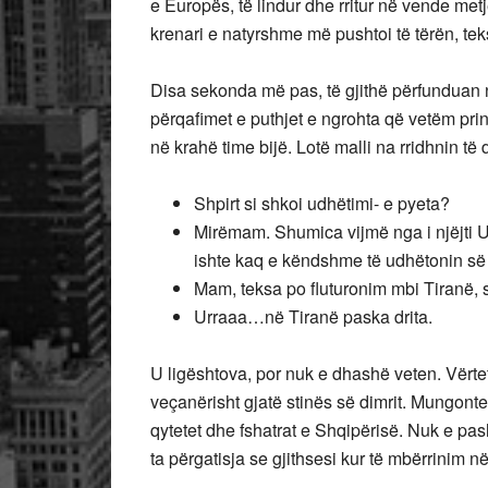
e Europës, të lindur dhe rritur në vende met
krenari e natyrshme më pushtoi të tërën, tek
Disa sekonda më pas, të gjithë përfunduan
përqafimet e puthjet e ngrohta që vetëm prin
në krahë time bijë. Lotë malli na rridhnin të 
Shpirt si shkoi udhëtimi- e pyeta?
Mirëmam. Shumica vijmë nga i njëjti U
ishte kaq e këndshme të udhëtonin së 
Mam, teksa po fluturonim mbi Tiranë, sh
Urraaa…në Tiranë paska drita.
U ligështova, por nuk e dhashë veten. Vërte
veçanërisht gjatë stinës së dimrit. Mungonte
qytetet dhe fshatrat e Shqipërisë. Nuk e pa
ta përgatisja se gjithsesi kur të mbërrinim në