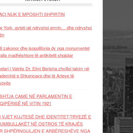
AÇI NUK E MPOSHTI SHPIRTIN
 York, qyteti që ndryshoi emrin… dhe ndryshoi
ën
i zakonor dhe isopolifonia dy nga monumentet
jalla madhështore të antikitetit shqiptar
etari i Vatrës Dr. Elmi Berisha zhvilloi takim në
deminë e Shkencave dhe të Arteve të
sovës
SHTJA ÇAME NË PARLAMENTIN E
QIPËRISË NË VITIN 1921
0 VJET KUJTESË DHE IDENTITET-TRYEZË E
UMBULLAKËT NË OSTROS TË KRAJËS
R SHPËRNGULJEN E ARBËRESHËVE NGA