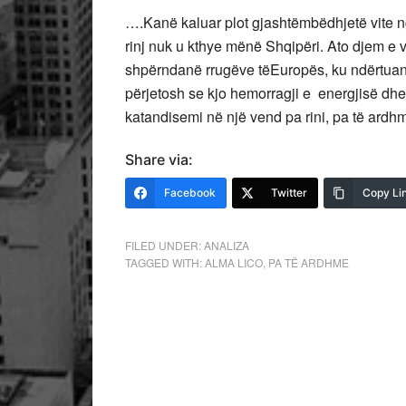
….Kanë kaluar plot gjashtëmbëdhjetë vite ng
rinj nuk u kthye mënë Shqipëri. Ato djem e v
shpërndanë rrugëve tëEuropës, ku ndërtuan 
përjetosh se kjo hemorragji e energjisë dhe 
katandisemi në një vend pa rini, pa të ardh
Share via:
Facebook
Twitter
Copy Li
FILED UNDER:
ANALIZA
TAGGED WITH:
ALMA LICO
,
PA TË ARDHME