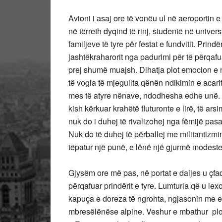
Avioni i asaj ore të vonëu ul në aeroportin e 
në tërreth dyqind të rinj, studentë në unive
familjeve të tyre për festat e fundvitit. Pri
jashtëkraharorit nga padurimi për të përqafua
prej shumë muajsh. Dihatja plot emocion e 
të vogla të mjegullta qënën ndikimin e acari
mes të atyre nënave, ndodhesha edhe unë. 
kish kërkuar krahëtë fluturonte e lirë, të ars
nuk do i duhej të rivalizohej nga fëmijë pa
Nuk do të duhej të përballej me militantizmi
tëpatur një punë, e lënë një gjurmë modeste
Gjysëm ore më pas, në portat e daljes u çfaq
përqafuar prindërit e tyre. Lumturia që u le
kapuça e doreza të ngrohta, ngjasonin me es
mbresëlënëse alpine. Veshur e mbathur plot 