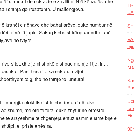
jetër standart demokracie e zhvillimi.Një kënaqësi dhe
TR
sa i shihja që rrezatonin. U mallëngjeva.
DA
 në krahët e nënave dhe baballarëve, duke humbur në
SH
dërit dinë t´i japin. Sakaq kisha shtrënguar edhe unë
VAT
dyjave në fytyrë.
Inj
Nga
niversitet, dhe jemi shokë e shoqe me njeri tjetrin…
Mal
bashku.- Pasi heshti disa sekonda vijoi:
përthyem të gjithë në thirrje të lumtura!!
Kar
Bur
Dom
t…energjia elektrike ishte shndërruar në luks,
të 
 aq shumë, me orë të tëra, duke zhytur në errësirë
Fis
shë të arsyeshme të zhgënjeja entuziasmin e sime bije e
 shtëpi, e priste errësira.
36 