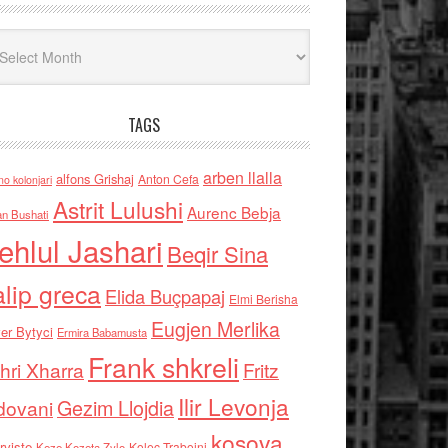
iv
TAGS
arben llalla
alfons Grishaj
Anton Cefa
no kolonjari
Astrit Lulushi
Aurenc Bebja
an Bushati
ehlul Jashari
Beqir Sina
alip greca
Elida Buçpapaj
Elmi Berisha
Eugjen Merlika
er Bytyci
Ermira Babamusta
Frank shkreli
hri Xharra
Fritz
Ilir Levonja
Gezim Llojdia
dovani
kosova
rviste
Kolec Traboini
Keze Kozeta Zylo