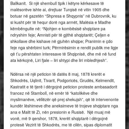
Ballkanit. Si një shembull tipik i këtyre kërkesave të
malësorëve ishte ai, drejtuar Turqisë në vitin 1905 dhe
botuar në gazetën “Shpresa e Shqypnis” në Dubrovnik, ku
si kusht për të hequr dorë nga armët, Malësia e Madhe
këmbëngulte në: “Njohjen e kombësisë shqiptare pa
ndryshim feje; Amnisti për të gjithë shqiptarët; Çeljen e
shkollave dhe kishave në gjuhën shqipe; Pranimin e çdo
feje nga shërbimi turk; Përmirësimin e rendit publik me ligje
që t’u përshtaten interesave të Shqipnisë, dhe më në fund
ata kërkojnë, Liri fjale – liri shtypi dhe liri mbledhjesh”.
Ndërsa në një peticion të datës 8 maj, 1878 krerët e
Shkodrës, Uqlinit, Tivarit, Podgoricës, Grudës, Kelmendit,
Kastratit e të tjerë i dërgojnë peticion proteste ambasadorit
francez në Stamboll, në emër të “katolikëve dhe
myslimanëve, vëllëzër që prej shekujsh”, që të intervenonte
kundër lëshimeve dhe aneksimeve të trojeve shqiptare nga
ana e Malit të Zi, nën presionin e Rusisë. Një muaj më
vonë, më 9 qershor, 1878, krerët shqiptarë i dërgojnë
protesë Vezirit të Shkodrës, me të cilën, sipas diplomatit