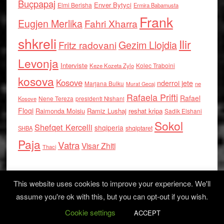
Buçpapaj
Enver Bytyci
Elmi Berisha
Ermira Babamusta
Frank
Eugjen Merlika
Fahri Xharra
shkreli
Ilir
Gezim Llojdia
Fritz radovani
Levonja
Interviste
Kolec Traboini
Keze Kozeta Zylo
kosova
Kosove
nderroi jete
Marjana Bulku
ne
Murat Gecaj
Rafaela Prifti
Rafael
Nene Tereza
Kosove
presidenti Nishani
Floqi
Raimonda Moisiu
Ramiz Lushaj
reshat kripa
Sadik Elshani
Sokol
Shefqet Kercelli
shqiperia
shqiptaret
SHBA
Paja
Vatra
Visar Zhiti
Thaci
This website uses cookies to improve your experience. We'll
assume you're ok with this, but you can opt-out if you wish.
Cookie settings
Log in
ACCEPT