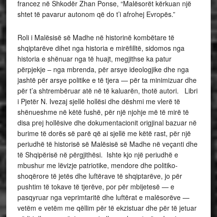
francez në Shkodër Zhan Ponse, “Malësorët kërkuan një
shtet të pavarur autonom që do t’i afrohej Evropës.”
Roli i Malësisë së Madhe në historinë kombëtare të
shqiptarëve dihet nga historia e mirëfilltë, sidomos nga
historia e shënuar nga të huajt, megjithse ka patur
përpjekje – nga mbrenda, për arsye ideologjike dhe nga
jashtë për arsye politike e të tjera — për ta minimizuar dhe
për t’a shtrembëruar atë në të kaluarën, thotë autori. Libri
i Pjetër N. Ivezaj sjellë hollësi dhe dëshmi me vlerë të
shënueshme në këtë fushë, për një njohje më të mirë të
disa prej hollësive dhe dokumentacionit origjinal bazuar në
burime të dorës së parë që ai sjellë me këtë rast, për një
periudhë të historisë së Malësisë së Madhe në veçanti dhe
të Shqipërisë në përgjithësi. Ishte kjo një periudhë e
mbushur me lëvizje patriotike, mendore dhe politiko-
shoqërore të jetës dhe luftërave të shqiptarëve, jo për
pushtim të tokave të tjerëve, por për mbijetesë — e
pasqyruar nga veprimtaritë dhe luftërat e malësorëve —
vetëm e vetëm me qëllim për të ekzistuar dhe për të jetuar