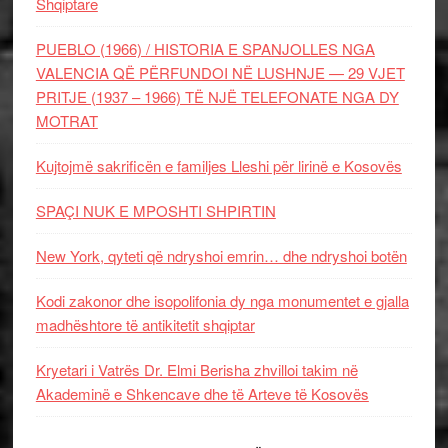
Shqiptare
PUEBLO (1966) / HISTORIA E SPANJOLLES NGA
VALENCIA QË PËRFUNDOI NË LUSHNJE — 29 VJET
PRITJE (1937 – 1966) TË NJË TELEFONATE NGA DY
MOTRAT
Kujtojmë sakrificën e familjes Lleshi për lirinë e Kosovës
SPAÇI NUK E MPOSHTI SHPIRTIN
New York, qyteti që ndryshoi emrin… dhe ndryshoi botën
Kodi zakonor dhe isopolifonia dy nga monumentet e gjalla
madhështore të antikitetit shqiptar
Kryetari i Vatrës Dr. Elmi Berisha zhvilloi takim në
Akademinë e Shkencave dhe të Arteve të Kosovës