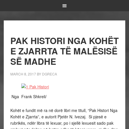
PAK HISTORI NGA KOHËT
E ZJARRTA TË MALËSISË
SË MADHE
MARCH 8, 2017
BY
DGRECA
Nga Frank Shkreli/
Kohët e fundit më ra në dorë libri me titull, “Pak Histori Nga
Kohët e Zjarrta”, e autorit Pjetër N. Ivezaj. Si pjesë e
rubrikës, ndër libra të lexuar, po i sjellë lexuesit sado pak