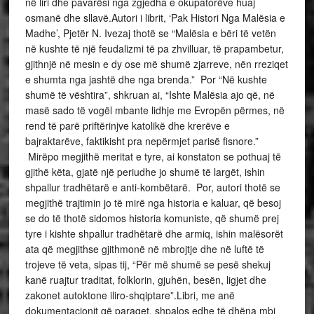
në liri dhe pavarësi nga zgjedha e okupatorëve huaj
osmanë dhe sllavë.Autori i librit, ‘Pak Histori Nga Malësia e
Madhe’, Pjetër N. Ivezaj thotë se “Malësia e bëri të vetën
në kushte të një feudalizmi të pa zhvilluar, të prapambetur,
gjithnjë në mesin e dy ose më shumë zjarreve, nën rreziqet
e shumta nga jashtë dhe nga brenda.” Por “Në kushte
shumë të vështira”, shkruan ai, “Ishte Malësia ajo që, në
masë sado të vogël mbante lidhje me Evropën përmes, në
rend të parë priftërinjve katolikë dhe krerëve e
bajraktarëve, faktikisht pra nepërmjet parisë fisnore.”
Mirëpo megjithë meritat e tyre, ai konstaton se pothuaj të
gjithë këta, gjatë një periudhe jo shumë të largët, ishin
shpallur tradhëtarë e anti-kombëtarë. Por, autori thotë se
megjithë trajtimin jo të mirë nga historia e kaluar, që besoj
se do të thotë sidomos historia komuniste, që shumë prej
tyre i kishte shpallur tradhëtarë dhe armiq, ishin malësorët
ata që megjithse gjithmonë në mbrojtje dhe në luftë të
trojeve të veta, sipas tij, “Për më shumë se pesë shekuj
kanë ruajtur traditat, folklorin, gjuhën, besën, ligjet dhe
zakonet autoktone iliro-shqiptare”.Libri, me anë
dokumentacionit që paraqet, shpalos edhe të dhëna mbi