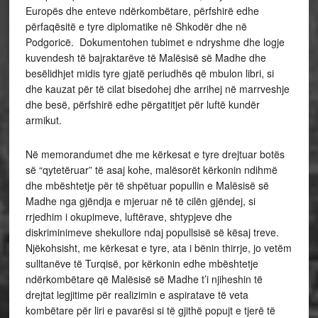
Europës dhe enteve ndërkombëtare, përfshirë edhe
përfaqësitë e tyre diplomatike në Shkodër dhe në
Podgoricë. Dokumentohen tubimet e ndryshme dhe logje
kuvendesh të bajraktarëve të Malësisë së Madhe dhe
besëlidhjet midis tyre gjatë periudhës që mbulon libri, si
dhe kauzat për të cilat bisedohej dhe arrihej në marrveshje
dhe besë, përfshirë edhe përgatitjet për luftë kundër
armikut.
Në memorandumet dhe me kërkesat e tyre drejtuar botës
së “qytetëruar” të asaj kohe, malësorët kërkonin ndihmë
dhe mbështetje për të shpëtuar popullin e Malësisë së
Madhe nga gjëndja e mjeruar në të cilën gjëndej, si
rrjedhim i okupimeve, luftërave, shtypjeve dhe
diskriminimeve shekullore ndaj popullsisë së kësaj treve.
Njëkohsisht, me kërkesat e tyre, ata i bënin thirrje, jo vetëm
sulltanëve të Turqisë, por kërkonin edhe mbështetje
ndërkombëtare që Malësisë së Madhe t’i njiheshin të
drejtat legjitime për realizimin e aspiratave të veta
kombëtare për liri e pavarësi si të gjithë popujt e tjerë të