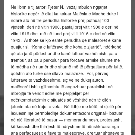
Në librin e tij autori Pjetër N. Ivezaj mbulon ngjarjet
historike nepër të cilat ka kaluar Malësia e Madhe duke i
ndarë ato në tre periudha historike prej pothuaj 100-
vjetësh: deri në vitin 1900, pastaj prej vitit 1900 e deri në
vitin 1916 dhe më në fund prej vitit 1916 e deri në vitin
1943. Ai thotë se kjo është periudha që malësorët e kanë
quajtur si, “Koha e luftërave dhe koha e zjarrtë”, ndërkohë
që ata janë përleshur dhe kanë luftuar vazhdimisht pa u
trembur, as pa u përkulur para forcave armike shumë më
të mëdha në numër dhe shumë më të përgatitura për luftë,
qofshin ato turke ose sllavo-malazeze. Por, përveç
luftërave të vazhdueshme, siç ve në dukej autori,
malësorët ishin gjithashtu të angazhuar paralelisht në
mbrojtje të vendit edhe me përpjekjet për
ndërkombtarizimin e situatës së vështirë nën të cilën
jetonin ata në trojet e veta. Në lidhje me këtë, ai sjellë për
lexuesin një përmbledhje dokumentacioni origjinal– bazuar
në një literaturë të pasur — memorandumesh, protestash,
kërkesash dhe thirrjesh të ndryshme të nënshkruara nga
ana përfaqsuesit e fisve të malësorëve, drejtuar shteteve të