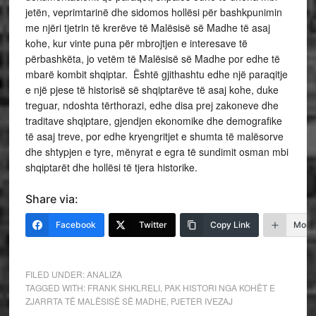
jetën, veprimtarinë dhe sidomos hollësi për bashkpunimin
me njëri tjetrin të krerëve të Malësisë së Madhe të asaj
kohe, kur vinte puna për mbrojtjen e interesave të
përbashkëta, jo vetëm të Malësisë së Madhe por edhe të
mbarë kombit shqiptar. Është gjithashtu edhe një paraqitje
e një pjese të historisë së shqiptarëve të asaj kohe, duke
treguar, ndoshta tërthorazi, edhe disa prej zakoneve dhe
traditave shqiptare, gjendjen ekonomike dhe demografike
të asaj treve, por edhe kryengritjet e shumta të malësorve
dhe shtypjen e tyre, mënyrat e egra të sundimit osman mbi
shqiptarët dhe hollësi të tjera historike.
Share via:
Facebook
Twitter
Copy Link
More
FILED UNDER:
ANALIZA
TAGGED WITH:
FRANK SHKLRELI
,
PAK HISTORI NGA KOHËT E
ZJARRTA TË MALËSISË SË MADHE
,
PJETER IVEZAJ