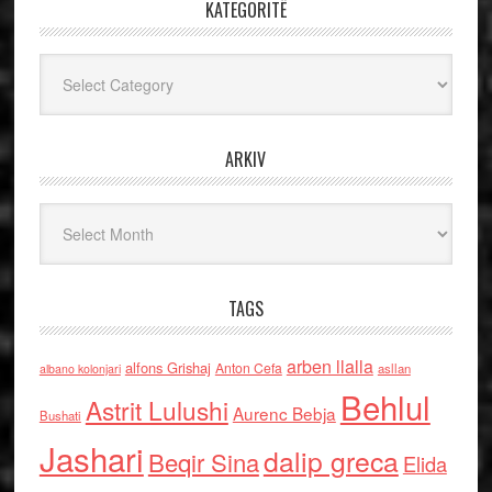
KATEGORITË
Kategoritë
ARKIV
Arkiv
TAGS
arben llalla
alfons Grishaj
Anton Cefa
asllan
albano kolonjari
Behlul
Astrit Lulushi
Aurenc Bebja
Bushati
Jashari
dalip greca
Beqir Sina
Elida