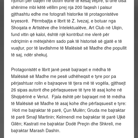
njohuri për daljen në botim edhe të kësaj vepre, si dhe disa
shënime mbi këtë vëllim prej nja 200 faqesh i paisur
gjithashtu edhe me fotografi historike të protagonistëve
kryesorë. Përmbajtja e librit të Z. Ivezaj, e botuar nga
Shoqata e Artistëve dhe Intelektualëve, Art Club në Ulqin,
fund vitin që kaloi, është një kontribut me vlerë për
ndriçimin e mëtejshëm sado pak të historisë së gjatë e të
vuajtur, por të lavdishme të Malësisë së Madhe dhe popullit
të saj, ndër shekuj.
Protagonistët e librit janë pesë bajraqet e mëdha të
Malësisë së Madhe me pesë udhëheqsit e tyre por pa
përjashtuar rolin e bajraqeve të tjera më të vogëla, gjithsejt
26 sipas autorit dhe përfaqsuesve të tyre të asaj kohe në
Shqipërinë e Veriut. Fjala është për bajraqet më të mëdha
të Malësisë së Madhe të asaj kohe dhe përfaqsuesit e tyre:
Hoti me bajraktar të parë, Çun Mulën; Gruda me bajraktar
të parë Smajl Martinin; Kelmendi me bajraktar të parë Ujkë
Gilën; Kastrati me bajraktar Dodë Preçin dhe Shkreli, me
bajraktar Marash Dashin.