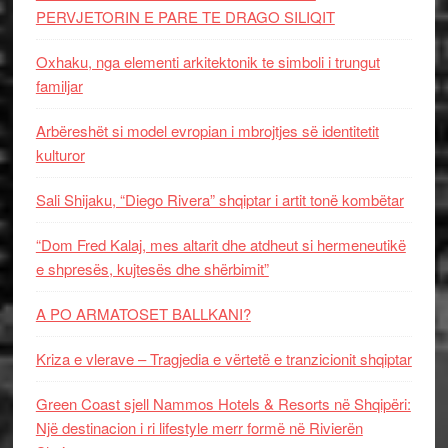
PERVJETORIN E PARE TE DRAGO SILIQIT
Oxhaku, nga elementi arkitektonik te simboli i trungut
familjar
Arbëreshët si model evropian i mbrojtjes së identitetit
kulturor
Sali Shijaku, “Diego Rivera” shqiptar i artit tonë kombëtar
“Dom Fred Kalaj, mes altarit dhe atdheut si hermeneutikë
e shpresës, kujtesës dhe shërbimit”
A PO ARMATOSET BALLKANI?
Kriza e vlerave – Tragjedia e vërtetë e tranzicionit shqiptar
Green Coast sjell Nammos Hotels & Resorts në Shqipëri:
Një destinacion i ri lifestyle merr formë në Rivierën