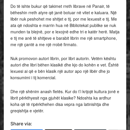
Do të ishte bukur që takimet rreth librave në Panair, të
bëheshin rreth atyre që janë botuar në vitet e kaluara. Një
libër nuk peshohet me shitjet e tij, por me lexuesit e tij. Me
ata që ndoshta e marrin hua në Bibliotekat publike se nuk
munden ta blejnë, por e lexojnë edhe tri e katër herë. Matja
e tij me anë të shitjeve e barabit librin me një smartphone,
me një çantë a me një rrobë firmato.
Nuk promovon autori librin, por libri autorin. Vetëm kështu
autori dhe libri bëhen klasikë dhe kjo do kohën e vet. Është
lexuesi ai që e bën klasik një autor apo një libër dhe jo
konsumimi i tij komercial.
Dhe një shënim anash fletës. Kur do t’i krijojë kultura jonë e
librit përkthyesit nga gjuhët klasike? Ndoshta ka ardhur
koha që të ripërkthehen disa vepra nga latinishtja dhe
greqishtja e vjetër.
Share via: