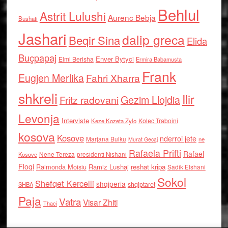
Behlul
Astrit Lulushi
Aurenc Bebja
Bushati
Jashari
dalip greca
Beqir Sina
Elida
Buçpapaj
Enver Bytyci
Elmi Berisha
Ermira Babamusta
Frank
Eugjen Merlika
Fahri Xharra
shkreli
Ilir
Gezim Llojdia
Fritz radovani
Levonja
Interviste
Kolec Traboini
Keze Kozeta Zylo
kosova
Kosove
nderroi jete
Marjana Bulku
ne
Murat Gecaj
Rafaela Prifti
Rafael
Nene Tereza
Kosove
presidenti Nishani
Floqi
Raimonda Moisiu
Ramiz Lushaj
reshat kripa
Sadik Elshani
Sokol
Shefqet Kercelli
shqiperia
shqiptaret
SHBA
Paja
Vatra
Visar Zhiti
Thaci