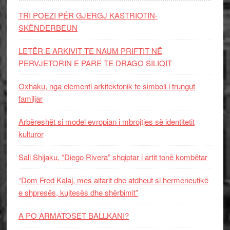
TRI POEZI PËR GJERGJ KASTRIOTIN-
SKËNDERBEUN
LETËR E ARKIVIT TE NAUM PRIFTIT NË
PERVJETORIN E PARE TE DRAGO SILIQIT
Oxhaku, nga elementi arkitektonik te simboli i trungut
familjar
Arbëreshët si model evropian i mbrojtjes së identitetit
kulturor
Sali Shijaku, “Diego Rivera” shqiptar i artit tonë kombëtar
“Dom Fred Kalaj, mes altarit dhe atdheut si hermeneutikë
e shpresës, kujtesës dhe shërbimit”
A PO ARMATOSET BALLKANI?