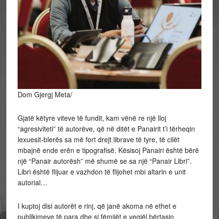
Dom Gjergj Meta/
Gjatë këtyre viteve të fundit, kam vënë re një lloj
“agresiviteti” të autorëve, që në ditët e Panairit t’i tërheqin
lexuesit-blerës sa më fort drejt librave të tyre, të cilët
mbajnë ende erën e tipografisë. Kësisoj Panairi është bërë
një “Panair autorësh” më shumë se sa një “Panair Libri”.
Libri është flijuar e vazhdon të flijohet mbi altarin e unit
autorial…
I
kuptoj disi autorët e rinj, që janë akoma në ethet e
publikimeve të para dhe si fëmijët e vegjël bërtasin