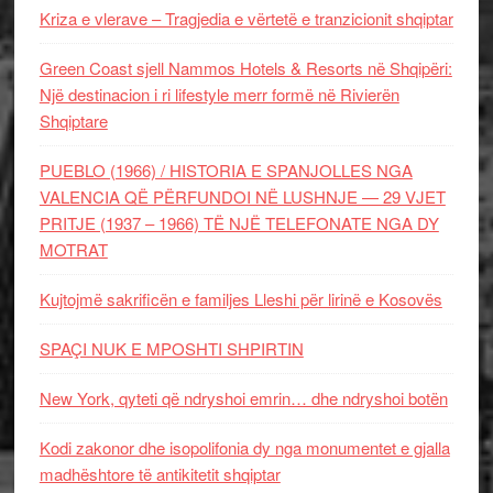
Kriza e vlerave – Tragjedia e vërtetë e tranzicionit shqiptar
Green Coast sjell Nammos Hotels & Resorts në Shqipëri:
Një destinacion i ri lifestyle merr formë në Rivierën
Shqiptare
PUEBLO (1966) / HISTORIA E SPANJOLLES NGA
VALENCIA QË PËRFUNDOI NË LUSHNJE — 29 VJET
PRITJE (1937 – 1966) TË NJË TELEFONATE NGA DY
MOTRAT
Kujtojmë sakrificën e familjes Lleshi për lirinë e Kosovës
SPAÇI NUK E MPOSHTI SHPIRTIN
New York, qyteti që ndryshoi emrin… dhe ndryshoi botën
Kodi zakonor dhe isopolifonia dy nga monumentet e gjalla
madhështore të antikitetit shqiptar