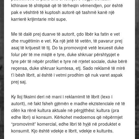
kthinave të shtëpisë që të tërheqin vëmendjen, por është
pak e vështirë të kuptosh autorë që tashmë kanë një
karrierë krijimtarie mbi supe.
Me të dalë prej duarve të autorit, çdo libër ka fatin e vet
dhe rrugëtimin e vet. Ka një jetë të vetën, të pavarur prej
asaj të krijuesit të tij. Do ta promovojnë vetë lexuesit duke
folur për të me miqtë e tyre, duke shkruar përshtypjet e
tyre për të nëpër profilet e tyre në rrjetet sociale, duke bërë
reçensa, duke shkruar kumtesa, etj. Sado reklamë të mirë
t’i bësh librit, ai është i vetmi prodhim që nuk varet aspak
prej saj.
Ky lloj fiksimi deri në mani i reklamimit të librit (lexo i
autorit), në fakt fsheh gjëmën e madhe ekzistenciale në të
cilën ka rënë kultura aktuale në përgjithësi: kultura (pra
edhe libri) si konsum. Kërkohet medoemos që nëpërmjet
“promovimit” komercial, edhe libri të hyjë në produktet e
konsumit. Kjo është vdekje e librit, vdekje e kulturës.