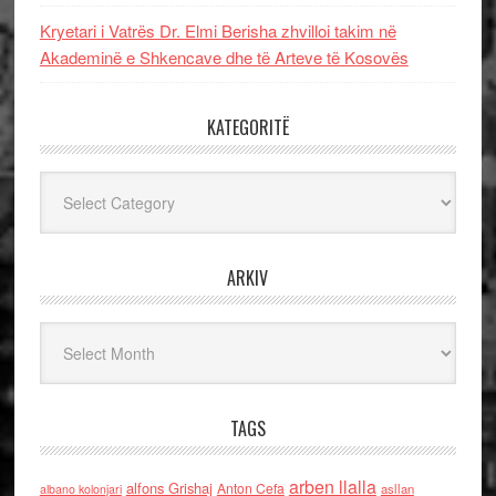
Kryetari i Vatrës Dr. Elmi Berisha zhvilloi takim në
Akademinë e Shkencave dhe të Arteve të Kosovës
KATEGORITË
Kategoritë
ARKIV
Arkiv
TAGS
arben llalla
alfons Grishaj
Anton Cefa
asllan
albano kolonjari