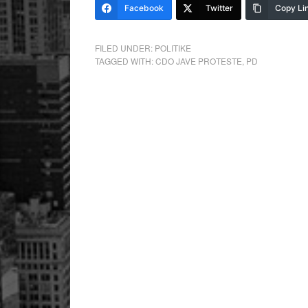
Facebook
Twitter
Copy Li
FILED UNDER:
POLITIKE
TAGGED WITH:
CDO JAVE PROTESTE
,
PD