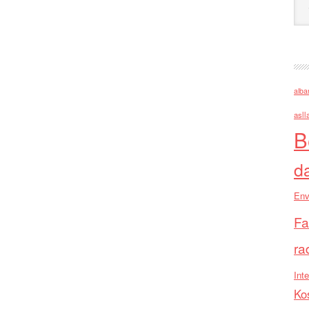
alba
asll
B
d
Env
Fa
ra
Inte
Ko