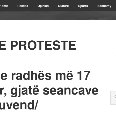
Home
Politics
Opinion
Culture
Sports
Economy
VE PROTESTE
 e radhës më 17
r, gjatë seancave
Kuvend/