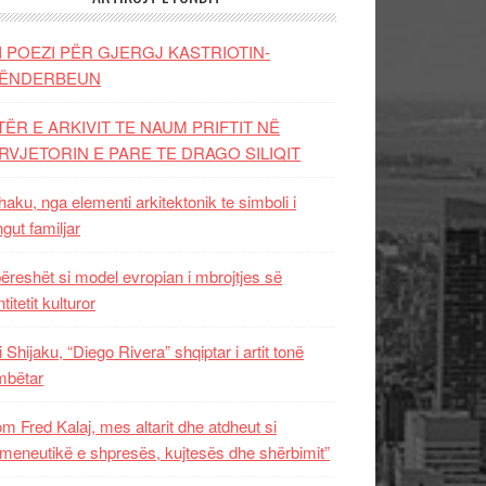
I POEZI PËR GJERGJ KASTRIOTIN-
ËNDERBEUN
TËR E ARKIVIT TE NAUM PRIFTIT NË
RVJETORIN E PARE TE DRAGO SILIQIT
aku, nga elementi arkitektonik te simboli i
ngut familjar
ëreshët si model evropian i mbrojtjes së
titetit kulturor
i Shijaku, “Diego Rivera” shqiptar i artit tonë
mbëtar
m Fred Kalaj, mes altarit dhe atdheut si
meneutikë e shpresës, kujtesës dhe shërbimit”