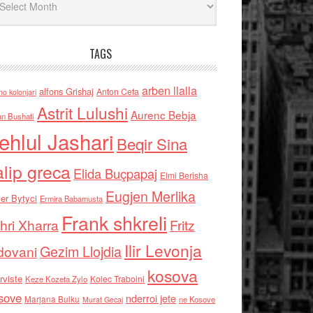
TAGS
arben llalla
alfons Grishaj
Anton Cefa
no kolonjari
Astrit Lulushi
Aurenc Bebja
an Bushati
ehlul Jashari
Beqir Sina
alip greca
Elida Buçpapaj
Elmi Berisha
Eugjen Merlika
er Bytyci
Ermira Babamusta
Frank shkreli
hri Xharra
Fritz
Ilir Levonja
Gezim Llojdia
dovani
kosova
rviste
Kolec Traboini
Keze Kozeta Zylo
sove
nderroi jete
Marjana Bulku
ne Kosove
Murat Gecaj