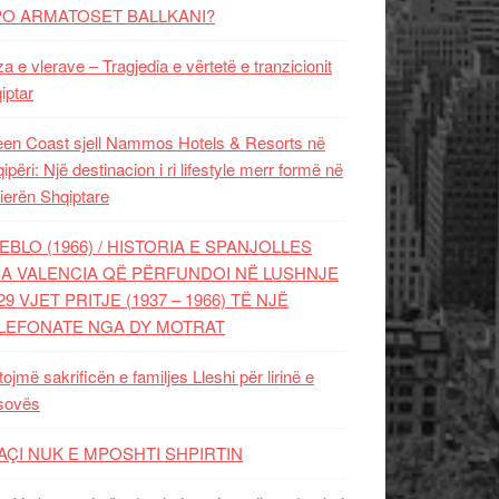
PO ARMATOSET BALLKANI?
za e vlerave – Tragjedia e vërtetë e tranzicionit
iptar
en Coast sjell Nammos Hotels & Resorts në
ipëri: Një destinacion i ri lifestyle merr formë në
ierën Shqiptare
EBLO (1966) / HISTORIA E SPANJOLLES
A VALENCIA QË PËRFUNDOI NË LUSHNJE
29 VJET PRITJE (1937 – 1966) TË NJË
LEFONATE NGA DY MOTRAT
tojmë sakrificën e familjes Lleshi për lirinë e
sovës
AÇI NUK E MPOSHTI SHPIRTIN