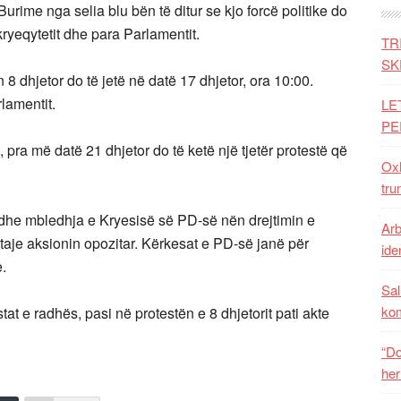
 Burime nga selia blu bën të ditur se kjo forcë politike do
ryeqytetit dhe para Parlamentit.
TR
SK
 8 dhjetor do të jetë në datë 17 dhjetor, ora 10:00.
lamentit.
LE
PE
, pra më datë 21 dhjetor do të ketë një tjetër protestë që
Oxh
tru
t dhe mbledhja e Kryesisë së PD-së nën drejtimin e
Arb
etaje aksionin opozitar. Kërkesat e PD-së janë për
iden
.
Sal
ko
tat e radhës, pasi në protestën e 8 dhjetorit pati akte
“Do
her