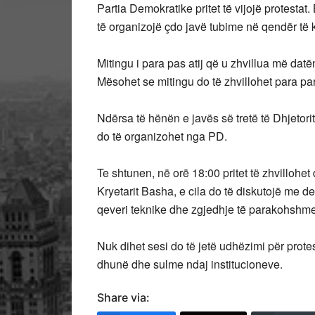
Partia Demokratike pritet të vijojë protestat.
të organizojë çdo javë tubime në qendër të k
Mitingu i para pas atij që u zhvillua më datën
Mësohet se mitingu do të zhvillohet para par
Ndërsa të hënën e javës së tretë të Dhjetorit
do të organizohet nga PD.
Te shtunen, në orë 18:00 pritet të zhvillohe
Kryetarit Basha, e cila do të diskutojë me d
qeveri teknike dhe zgjedhje të parakohshme
Nuk dihet sesi do të jetë udhëzimi për protes
dhunë dhe sulme ndaj institucioneve.
Share via: