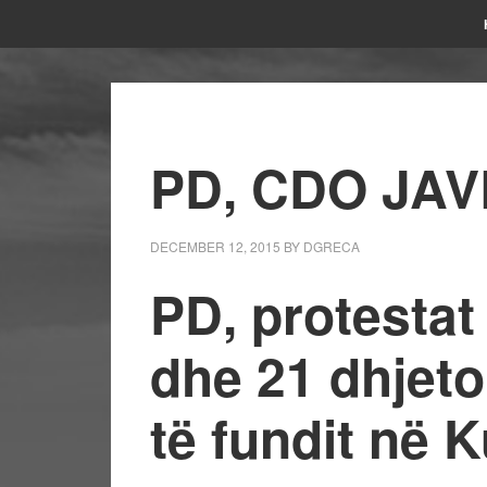
PD, CDO JA
DECEMBER 12, 2015
BY
DGRECA
PD, protestat
dhe 21 dhjeto
të fundit në 