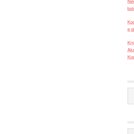
New
bot
Kod
e g
Kry
Aka
Ko
Kat
Ark