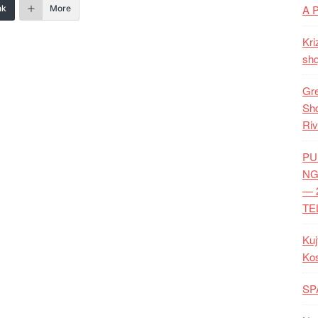
A 
nk
More
Kri
shq
Gre
Shq
Riv
PU
NG
— 
TE
Kuj
Ko
SP