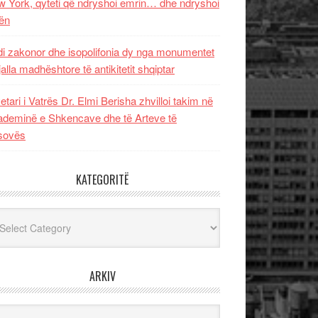
 York, qyteti që ndryshoi emrin… dhe ndryshoi
ën
i zakonor dhe isopolifonia dy nga monumentet
jalla madhështore të antikitetit shqiptar
etari i Vatrës Dr. Elmi Berisha zhvilloi takim në
deminë e Shkencave dhe të Arteve të
sovës
KATEGORITË
egoritë
ARKIV
iv