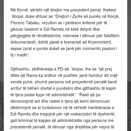
Në Korcë, sërisht një drejtor me preçedent penal, theksoi
Vorpsi, duke shtuar se “Drejtori i Zyrës së punës në Korçë,
Florenc Tabaku, rezulton se i plotëson kriteret për të
gëzuar besimin e Edi Ramës në këtë detyrë dhe
përgjegjësi të rëndësishme, ndonese i dënuar për falsifikim
dokumentesh, është pjesë e krenarisë së Kryeministrit,
sepse zyrat e punës duket se janë për momentin pasioni i
tij i madh”.
Gjithashtu, zëdhënesja e PD-së, Vorpsi, tha se “që prej
ditës që Rama ka ardhur në pushtet, janë humbur 40 mijë
vende pune, shumë persona më preçedentë penalë kanë
arritur të bëhen shefat e punësimi dhe gjithashtu të kapin
të tjera poste kyçe në administratë”. “Rasti që po
denoncojmë sot dhe rastet e tjera që kemi denoncuar,
dëshmojnë se si funksionon në të vërtetë meritokracia e
Edi Ramës dhe tregojnë për një mekanizëm të dyshimtë,
gati kriminal të kapjes së administratës nga persona me
precedentë penalë, të dënuar nga drejtësia për vepra të