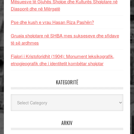
Mësuesve të Gjuhës Shqipe dhe Kulturës Shqiptare në
Diasporë dhe në Mërgatë
Pse dhe kush e vrau Hasan Riza Pashën?
Gruaja shqiptare në SHBA mes sukseseve dhe sfidave
të së ardhmes
Fjalori i Kristoforidhit (1904): Monument leksikografik,
etnogjeografik dhe i identitetit kombëtar shqiptar
KATEGORITË
Kategoritë
ARKIV