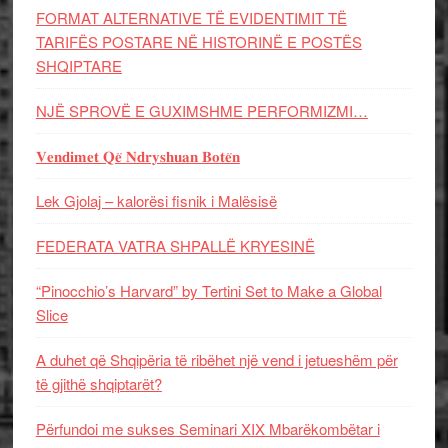
FORMAT ALTERNATIVE TË EVIDENTIMIT TË
TARIFËS POSTARE NË HISTORINË E POSTËS
SHQIPTARE
NJË SPROVË E GUXIMSHME PERFORMIZMI…
𝐕𝐞𝐧𝐝𝐢𝐦𝐞𝐭 𝐐𝐞̈ 𝐍𝐝𝐫𝐲𝐬𝐡𝐮𝐚𝐧 𝐁𝐨𝐭𝐞̈𝐧
Lek Gjolaj – kalorësi fisnik i Malësisë
FEDERATA VATRA SHPALLË KRYESINË
“Pinocchio’s Harvard” by Tertini Set to Make a Global
Slice
A duhet që Shqipëria të ribëhet një vend i jetueshëm për
të gjithë shqiptarët?
Përfundoi me sukses Seminari XIX Mbarëkombëtar i