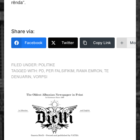
rënda”.
Share via:
Facebook
Twitter
Copy Link
More
FILED UNDER:
POLITIKE
TAGGED WITH:
PD
,
PER FALSIFIKIM
,
RAMA EMRON
,
TE
DENUARIN
,
VORPSI