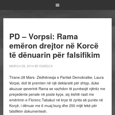
PD – Vorpsi: Rama
emëron drejtor në Korcë
të dënuarin për falsifikim
MARCH 28, 2014
BY
DGRECA
Tirane-28 Mars- Zëdhënesja e Partisë Demokratke, Laura
Vorpsi, doli të premten në një deklaratë për shtyp, duke
akuzuar qeverinë Rama se vazhdon të punësojë njërëz me
preçedente penale në poste kyçe, siç është rasti me
emërimin e Florenc Tabakut në krye të zyrës së punës në
Korçë, i dënuar me 6 muaj burg dhe 250 mijë lekë për
falsifikim dokumentesh.