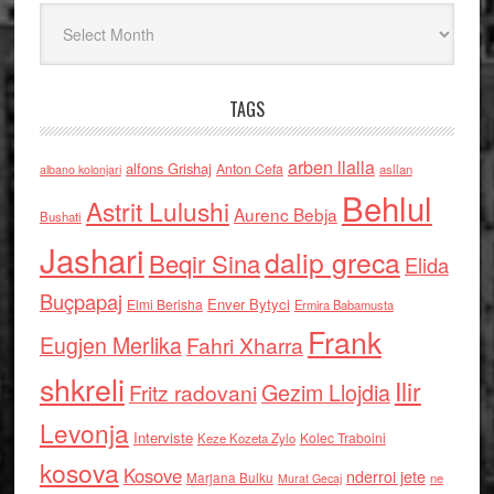
Arkiv
TAGS
arben llalla
alfons Grishaj
Anton Cefa
asllan
albano kolonjari
Behlul
Astrit Lulushi
Aurenc Bebja
Bushati
Jashari
dalip greca
Beqir Sina
Elida
Buçpapaj
Enver Bytyci
Elmi Berisha
Ermira Babamusta
Frank
Eugjen Merlika
Fahri Xharra
shkreli
Ilir
Gezim Llojdia
Fritz radovani
Levonja
Interviste
Kolec Traboini
Keze Kozeta Zylo
kosova
Kosove
nderroi jete
Marjana Bulku
ne
Murat Gecaj