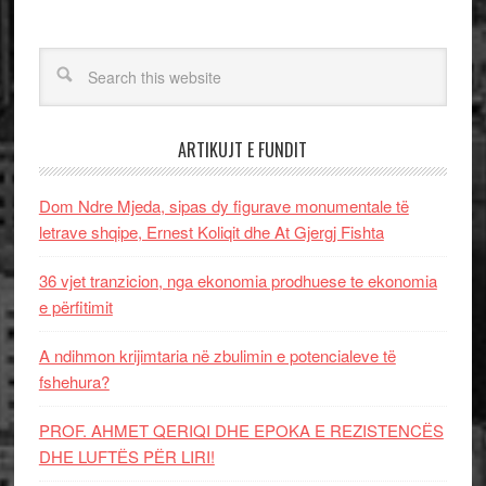
ARTIKUJT E FUNDIT
Dom Ndre Mjeda, sipas dy figurave monumentale të
letrave shqipe, Ernest Koliqit dhe At Gjergj Fishta
36 vjet tranzicion, nga ekonomia prodhuese te ekonomia
e përfitimit
A ndihmon krijimtaria në zbulimin e potencialeve të
fshehura?
PROF. AHMET QERIQI DHE EPOKA E REZISTENCЁS
DHE LUFTЁS PЁR LIRI!