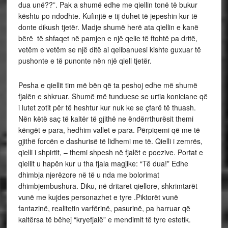
dua unë??”. Pak a shumë edhe me qiellin tonë të bukur
kështu po ndodhte. Kufinjtë e tij duhet të jepeshin kur të
donte dikush tjetër. Madje shumë herë ata qiellin e kanë
bërë të shfaqet në pamjen e një qelie të ftohtë pa dritë,
vetëm e vetëm se një ditë ai qelibanuesi kishte guxuar të
pushonte e të punonte nën një qiell tjetër.
Pesha e qiellit tim më bën që ta peshoj edhe më shumë
fjalën e shkruar. Shumë më tunduese se urtia koniciane që
i lutet zotit për të heshtur kur nuk ke se çfarë të thuash.
Nën këtë saç të kaltër të gjithë ne ëndërrthurësit themi
këngët e para, hedhim vallet e para. Përpiqemi që me të
gjithë forcën e dashurisë të lidhemi me të. Qielli i zemrës,
qielli i shpirtit, – themi shpesh në fjalët e poezive. Portat e
qiellit u hapën kur u tha fjala magjike: “Të dua!” Edhe
dhimbja njerëzore në të u nda me bolorimat
dhimbjembushura. Diku, në dritaret qiellore, shkrimtarët
vunë me kujdes personazhet e tyre .Piktorët vunë
fantazinë, realitetin varfërinë, pasurinë, pa harruar që
kaltërsa të bëhej “kryefjalë” e mendimit të tyre estetik.