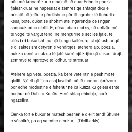
bën më krenarë kur e mbajmë në duar.Edhe te poezia
fjalëshkruar në hapësirat e zemrës që shfaqet diku e
brishtë në jetën e përditshme për të ngrohur të ftohurit e
kësaj bote, duket se shohim atë ngarendje që i ngjan
sadopak edhe qiellit. E, nëse mban mbi sy, në qelizën më
të vogël të vargut tënd, në mençurinë e secilës fjalë, të
cilës i rri bukurisht me një fjongo kaltërore, si një ushtar që
e di saktësisht detyrën e vendrojes, atëherë ajo, poezia,
nuk ka qenë e nuk do të jetë kurrë një krijim që shkon drejt
zemrave të njerëzve të lodhur, të stresuar
Atëherë ajo vetë, poezia, ka bërë vetë ritin e peshimit të
qiellit. Një rit që i jep asaj lavdinë më të madhe njerëzore
por edhe modestinë e fshehur në ca kutiza ku çelësi është
hedhur në Detin e Kohës Herë shfaq dhimbje, herë
ngazëllim.
Qënka fort e bukur të matësh peshën e qiellit tënd! Shumë
e vështirë, po aq sa edhe e bukur…(Dielli-arkiv)