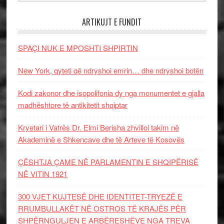
ARTIKUJT E FUNDIT
SPAÇI NUK E MPOSHTI SHPIRTIN
New York, qyteti që ndryshoi emrin… dhe ndryshoi botën
Kodi zakonor dhe isopolifonia dy nga monumentet e gjalla
madhështore të antikitetit shqiptar
Kryetari i Vatrës Dr. Elmi Berisha zhvilloi takim në
Akademinë e Shkencave dhe të Arteve të Kosovës
ÇËSHTJA ÇAME NË PARLAMENTIN E SHQIPËRISË
NË VITIN 1921
300 VJET KUJTESË DHE IDENTITET-TRYEZË E
RRUMBULLAKËT NË OSTROS TË KRAJËS PËR
SHPËRNGULJEN E ARBËRESHËVE NGA TREVA