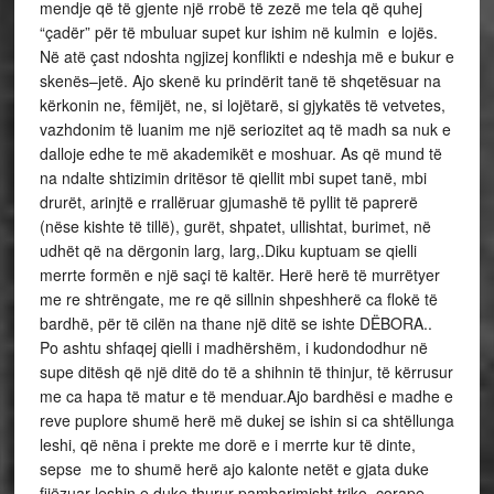
mendje që të gjente një rrobë të zezë me tela që quhej
“çadër” për të mbuluar supet kur ishim në kulmin e lojës.
Në atë çast ndoshta ngjizej konflikti e ndeshja më e bukur e
skenës–jetë. Ajo skenë ku prindërit tanë të shqetësuar na
kërkonin ne, fëmijët, ne, si lojëtarë, si gjykatës të vetvetes,
vazhdonim të luanim me një seriozitet aq të madh sa nuk e
dalloje edhe te më akademikët e moshuar. As që mund të
na ndalte shtizimin dritësor të qiellit mbi supet tanë, mbi
drurët, arinjtë e rrallëruar gjumashë të pyllit të paprerë
(nëse kishte të tillë), gurët, shpatet, ullishtat, burimet, në
udhët që na dërgonin larg, larg,.Diku kuptuam se qielli
merrte formën e një saçi të kaltër. Herë herë të murrëtyer
me re shtrëngate, me re që sillnin shpeshherë ca flokë të
bardhë, për të cilën na thane një ditë se ishte DËBORA..
Po ashtu shfaqej qielli i madhërshëm, i kudondodhur në
supe ditësh që një ditë do të a shihnin të thinjur, të kërrusur
me ca hapa të matur e të menduar.Ajo bardhësi e madhe e
reve puplore shumë herë më dukej se ishin si ca shtëllunga
leshi, që nëna i prekte me dorë e i merrte kur të dinte,
sepse me to shumë herë ajo kalonte netët e gjata duke
fijëzuar leshin e duke thurur pambarimisht triko, çorape,