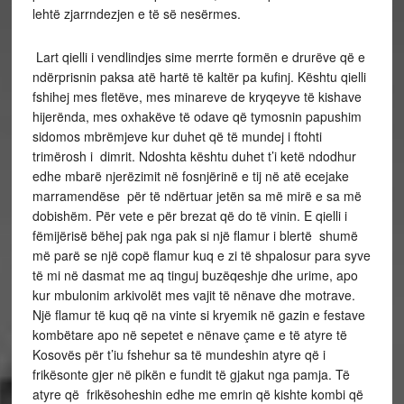
lehtë zjarrndezjen e të së nesërmes.
Lart qielli i vendlindjes sime merrte formën e drurëve që e
ndërprisnin paksa atë hartë të kaltër pa kufinj. Kështu qielli
fshihej mes fletëve, mes minareve de kryqeyve të kishave
hijerënda, mes oxhakëve të odave që tymosnin papushim
sidomos mbrëmjeve kur duhet që të mundej i ftohti
trimërosh i dimrit. Ndoshta kështu duhet t’i ketë ndodhur
edhe mbarë njerëzimit në fosnjërinë e tij në atë ecejake
marramendëse për të ndërtuar jetën sa më mirë e sa më
dobishëm. Për vete e për brezat që do të vinin. E qielli i
fëmijërisë bëhej pak nga pak si një flamur i blertë shumë
më parë se një copë flamur kuq e zi të shpalosur para syve
të mi në dasmat me aq tinguj buzëqeshje dhe urime, apo
kur mbulonim arkivolët mes vajit të nënave dhe motrave.
Një flamur të kuq që na vinte si kryemik në gazin e festave
kombëtare apo në sepetet e nënave çame e të atyre të
Kosovës për t’iu fshehur sa të mundeshin atyre që i
frikësonte gjer në pikën e fundit të gjakut nga pamja. Të
atyre që frikësoheshin edhe me emrin që kishte kombi që