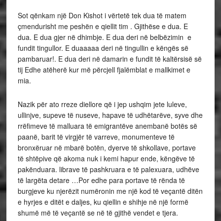
Sot qënkam një Don Kishot i vërtetë tek dua të matem
çmendurisht me peshën e qiellit tim . Gjithëse e dua. E
dua. E dua gjer në dhimbje. E dua deri në belbëzimin e
fundit tingullor. E duaaaaa deri në tingullin e këngës së
pambaruar!. E dua deri në damarin e fundit të kaltërsisë së
tij Edhe atëherë kur më përcjell fjalëmblat e mallkimet e
mia.
Nazik për ato rreze diellore që i jep ushqim jete luleve,
ullinjve, supeve të nuseve, hapave të udhëtarëve, syve dhe
rrëfimeve të malluara të emigrantëve anembanë botës së
paanë, barit të virgjër të varreve, monumenteve të
bronxëruar në mbarë botën, dyerve të shkollave, portave
të shtëpive që akoma nuk i kemi hapur ende, këngëve të
pakënduara. librave të pashkruara e të palexuara, udhëve
të largëta detare …Por edhe para portave të rënda të
burgjeve ku njerëzit numëronin me një kod të veçantë ditën
e hyrjes e ditët e daljes, ku qiellin e shihje në një formë
shumë më të veçantë se në të gjithë vendet e tjera.