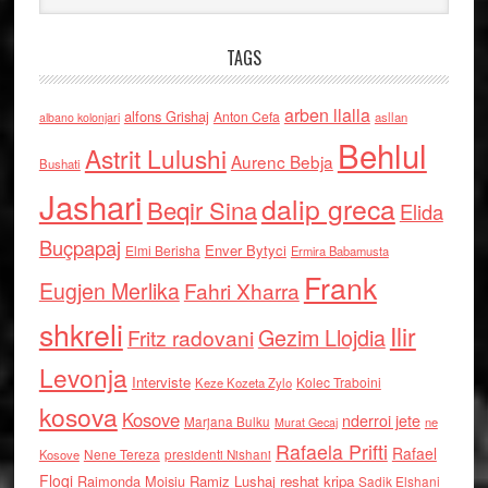
TAGS
arben llalla
alfons Grishaj
Anton Cefa
asllan
albano kolonjari
Behlul
Astrit Lulushi
Aurenc Bebja
Bushati
Jashari
dalip greca
Beqir Sina
Elida
Buçpapaj
Enver Bytyci
Elmi Berisha
Ermira Babamusta
Frank
Eugjen Merlika
Fahri Xharra
shkreli
Ilir
Gezim Llojdia
Fritz radovani
Levonja
Interviste
Kolec Traboini
Keze Kozeta Zylo
kosova
Kosove
nderroi jete
Marjana Bulku
ne
Murat Gecaj
Rafaela Prifti
Rafael
Nene Tereza
Kosove
presidenti Nishani
Floqi
Raimonda Moisiu
Ramiz Lushaj
reshat kripa
Sadik Elshani