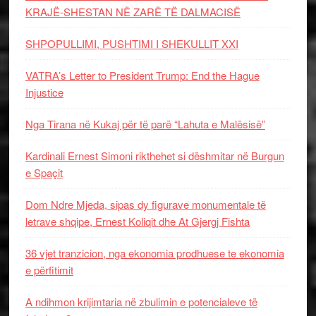
KRAJË-SHESTAN NË ZARË TË DALMACISË
SHPOPULLIMI, PUSHTIMI I SHEKULLIT XXI
VATRA’s Letter to President Trump: End the Hague
Injustice
Nga Tirana në Kukaj për të parë “Lahuta e Malësisë”
Kardinali Ernest Simoni rikthehet si dëshmitar në Burgun
e Spaçit
Dom Ndre Mjeda, sipas dy figurave monumentale të
letrave shqipe, Ernest Koliqit dhe At Gjergj Fishta
36 vjet tranzicion, nga ekonomia prodhuese te ekonomia
e përfitimit
A ndihmon krijimtaria në zbulimin e potencialeve të