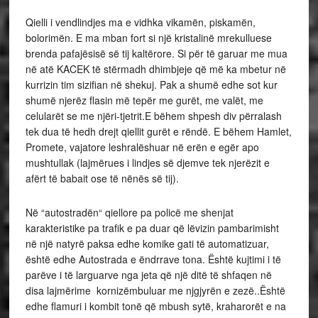
Qielli i vendlindjes ma e vidhka vikamën, piskamën,
bolorimën. E ma mban fort si një kristalinë mrekulluese
brenda pafajësisë së tij kaltërore. Si për të garuar me mua
në atë KACEK të stërmadh dhimbjeje që më ka mbetur në
kurrizin tim sizifian në shekuj. Pak a shumë edhe sot kur
shumë njerëz flasin më tepër me gurët, me valët, me
celularët se me njëri-tjetrit.E bëhem shpesh div përralash
tek dua të hedh drejt qiellit gurët e rëndë. E bëhem Hamlet,
Promete, vajatore leshralëshuar në erën e egër apo
mushtullak (lajmërues i lindjes së djemve tek njerëzit e
afërt të babait ose të nënës së tij).
Në “autostradën“ qiellore pa policë me shenjat
karakteristike pa trafik e pa duar që lëvizin pambarimisht
në një natyrë paksa edhe komike gati të automatizuar,
është edhe Autostrada e ëndrrave tona. Është kujtimi i të
parëve i të larguarve nga jeta që një ditë të shfaqen në
disa lajmërime kornizëmbuluar me njgjyrën e zezë..Është
edhe flamuri i kombit tonë që mbush sytë, kraharorët e na