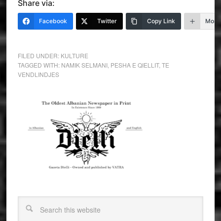
Share via:
Facebook
Twitter
Copy Link
More
FILED UNDER:
KULTURE
TAGGED WITH:
NAMIK SELMANI
,
PESHA E QIELLIT
,
TE
VENDLINDJES