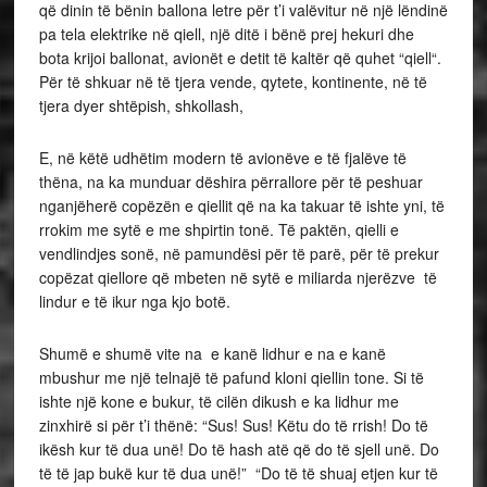
që dinin të bënin ballona letre për t’i valëvitur në një lëndinë
pa tela elektrike në qiell, një ditë i bënë prej hekuri dhe
bota krijoi ballonat, avionët e detit të kaltër që quhet “qiell“.
Për të shkuar në të tjera vende, qytete, kontinente, në të
tjera dyer shtëpish, shkollash,
E, në këtë udhëtim modern të avionëve e të fjalëve të
thëna, na ka munduar dëshira përrallore për të peshuar
nganjëherë copëzën e qiellit që na ka takuar të ishte yni, të
rrokim me sytë e me shpirtin tonë. Të paktën, qielli e
vendlindjes sonë, në pamundësi për të parë, për të prekur
copëzat qiellore që mbeten në sytë e miliarda njerëzve të
lindur e të ikur nga kjo botë.
Shumë e shumë vite na e kanë lidhur e na e kanë
mbushur me një telnajë të pafund kloni qiellin tone. Si të
ishte një kone e bukur, të cilën dikush e ka lidhur me
zinxhirë si për t’i thënë: “Sus! Sus! Këtu do të rrish! Do të
ikësh kur të dua unë! Do të hash atë që do të sjell unë. Do
të të jap bukë kur të dua unë!” “Do të të shuaj etjen kur të