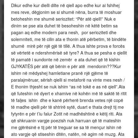
Dikur edhe kur dielli dilte në qiell apo edhe kur ai fshihej
mes reve, dëgjonim se si shumë nëna, burra të moshuar
betoheshin me shumë seriozitet: “Për atë qiell!” Nuk e
dinim se pse ata duhet të besoheshin në këtë betim sa
pagan aq edhe modern para nesh, por serioziteti dhe
solemniteti, me të cilin ata e thonin atë përbetim, të bindëte
shumë mirë për një gjë të tillë. A thua ishte prova e forcës
së vërtetë e ndershmërisë së tyre? A thua se pesha e qiellit
të pamatë i sundonte në zemër e ata duhet që të kishin
GJYKATËS për atë që bënin e për atë mendonin???Kur
ishim në mëdyshej hamletiane pranë një gjëme të
paralajmëruar, sërish qielli si metaforë na vinte mes nesh /
E thonim thjesht se nuk ishim “as në tokë e as në qiell”.Ata
që futeshin në dyert e xhamive në kohën më të saktë të ritit
të faljes ishin dhe e kanë përherë brenda vetes një copë
të madhe qielli për të shtrirë sytë, duart e thata drejt tij me
fytyrën e për t’iu falur Zotit në madhështinë e këtij riti. Ata
që shkruanin vargje poezish nuk harruan që të mateshin
me gjërësinë e tij për të treguar se sa të mençur ishin në
ato vargje që stiseshin ditën, natën, në agim në muzg. Ata