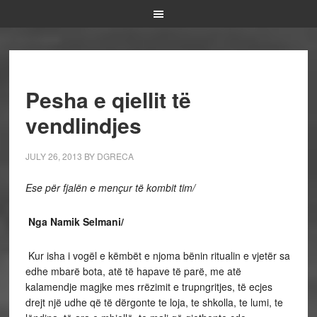
Pesha e qiellit të
vendlindjes
JULY 26, 2013
BY
DGRECA
Ese për fjalën e mençur të kombit tim/
Nga Namik Selmani/
Kur isha i vogël e këmbët e njoma bënin ritualin e vjetër sa
edhe mbarë bota, atë të hapave të parë, me atë
kalamendje magjke mes rrëzimit e trupngritjes, të ecjes
drejt një udhe që të dërgonte te loja, te shkolla, te lumi, te