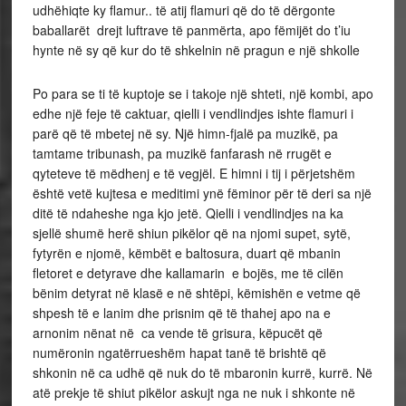
udhëhiqte ky flamur.. të atij flamuri që do të dërgonte
baballarët drejt luftrave të panmërta, apo fëmijët do t’iu
hynte në sy që kur do të shkelnin në pragun e një shkolle
Po para se ti të kuptoje se i takoje një shteti, një kombi, apo
edhe një feje të caktuar, qielli i vendlindjes ishte flamuri i
parë që të mbetej në sy. Një himn-fjalë pa muzikë, pa
tamtame tribunash, pa muzikë fanfarash në rrugët e
qyteteve të mëdhenj e të vegjël. E himni i tij i përjetshëm
është vetë kujtesa e meditimi ynë fëminor për të deri sa një
ditë të ndaheshe nga kjo jetë. Qielli i vendlindjes na ka
sjellë shumë herë shiun pikëlor që na njomi supet, sytë,
fytyrën e njomë, këmbët e baltosura, duart që mbanin
fletoret e detyrave dhe kallamarin e bojës, me të cilën
bënim detyrat në klasë e në shtëpi, këmishën e vetme që
shpesh të e lanim dhe prisnim që të thahej apo na e
arnonim nënat në ca vende të grisura, këpucët që
numëronin ngatërrueshëm hapat tanë të brishtë që
shkonin në ca udhë që nuk do të mbaronin kurrë, kurrë. Në
atë prekje të shiut pikëlor askujt nga ne nuk i shkonte në