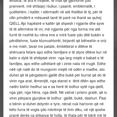
lëndina, të ara e mbjellë, te mali që gjethonte çdo
pranverë, më shfaqej i bukur, i paanë, emblematik, i
çuditshëm, i kaltër, i stërmadh në atë thellësi të tij, për të
cilin prindërit e mësuesit tanë të parë na thanë se quhej
QIELL.Ajo hapësirë e kaltër që shpesh i ngjante dhe syve
të të afërmëve të mi, më ngjante për nga forma me atë
furrë të nxehtë ku nëna ime e mirë fuste çdo ditë bukën e
përditshme, fuste klumushtorët, birjanët që bëheshin e oriz
e me mish, tavat me patate, ëmbëlsirat e ditëve të
shënuara fetare apo edhe familjare e të atyre ditëve kur në
katin e dytë të shtëpisë vinin nga larg miqtë e babait e të
familjes, apo edhe udhëtarë që i zinte nata në rrugë. Edhe
nëë një natë do të mungonin miqtë në odën e madhe, ato
duhet që të përgatisnin gjellë dhe bukë për burrat që do të
vinin nga arat, lëmenjtë, nga stanet e tërë ditën apo edhe
natën kishin hedhur sa e sa herë të lodhur sytë nga qielli,
nga yjet, nga hëna, nga dielli. Në vatrat i prisnn gratë, që iu
vinin përpara gjunjëve të lodhur gjellë, bukë, dashuri. Pasi
e bënin si duhet detyrën e tyre, nënat nuk harronin që në
këto furra të vogla çdo mbrëmje të linin diku, në një qoshe
pranë derës ca shkarpa të holla, të thata për të bërë më të