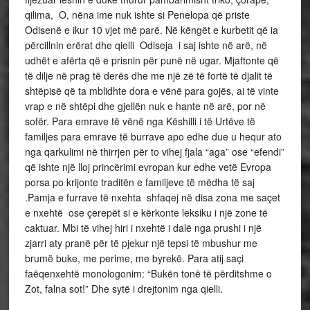
qilima, O, nëna ime nuk ishte si Penelopa që priste
Odisenë e ikur 10 vjet më parë. Në këngët e kurbetit që ia
përcillnin erërat dhe qielli Odiseja i saj ishte në arë, në
udhët e afërta që e prisnin për punë në ugar. Mjaftonte që
të dilje në prag të derës dhe me një zë të fortë të djalit të
shtëpisë që ta mblidhte dora e vënë para gojës, ai të vinte
vrap e në shtëpi dhe gjellën nuk e hante në arë, por në
sofër. Para emrave të vënë nga Këshilli i të Urtëve të
familjes para emrave të burrave apo edhe due u hequr ato
nga qarkulimi në thirrjen për to vihej fjala “aga” ose “efendi”
që ishte një lloj princërimi evropan kur edhe vetë Evropa
porsa po krijonte traditën e familjeve të mëdha të saj
.Pamja e furrave të nxehta shfaqej në disa zona me saçet
e nxehtë ose çerepët si e kërkonte leksiku i një zone të
caktuar. Mbi të vihej hiri i nxehtë i dalë nga prushi i një
zjarri aty pranë për të pjekur një tepsi të mbushur me
brumë buke, me perime, me byrekë. Para atij saçi
faëqenxehtë monologonim: “Bukën tonë të përditshme o
Zot, falna sot!” Dhe sytë i drejtonim nga qielli.