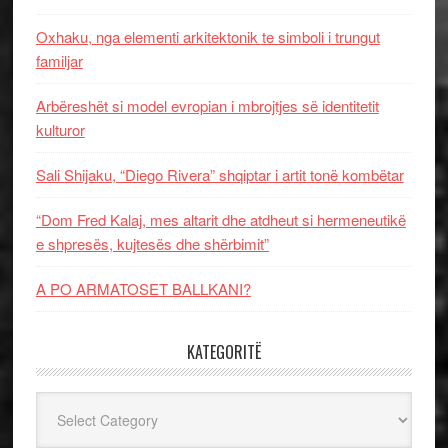
Oxhaku, nga elementi arkitektonik te simboli i trungut
familjar
Arbëreshët si model evropian i mbrojtjes së identitetit
kulturor
Sali Shijaku, “Diego Rivera” shqiptar i artit tonë kombëtar
“Dom Fred Kalaj, mes altarit dhe atdheut si hermeneutikë
e shpresës, kujtesës dhe shërbimit”
A PO ARMATOSET BALLKANI?
KATEGORITË
Kategoritë