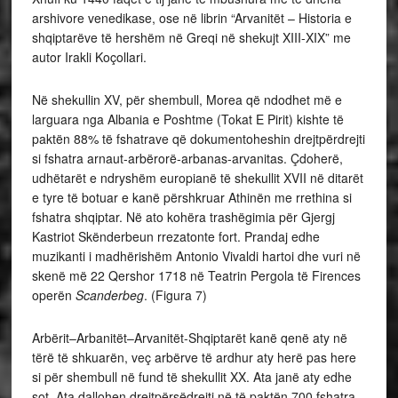
arshivore venedikase, ose në librin “Arvanitët – Historia e
shqiptarëve të hershëm në Greqi në shekujt XIII-XIX” me
autor Irakli Koçollari.
Në shekullin XV, për shembull, Morea që ndodhet më e
larguara nga Albania e Poshtme (Tokat E Pirit) kishte të
paktën 88% të fshatrave që dokumentoheshin drejtpërdrejti
si fshatra arnaut-arbërorë-arbanas-arvanitas. Çdoherë,
udhëtarët e ndryshëm europianë të shekullit XVII në ditarët
e tyre të botuar e kanë përshkruar Athinën me rrethina si
fshatra shqiptar. Në ato kohëra trashëgimia për Gjergj
Kastriot Skënderbeun rrezatonte fort. Prandaj edhe
muzikanti i madhërishëm Antonio Vivaldi hartoi dhe vuri në
skenë më 22 Qershor 1718 në Teatrin Pergola të Firences
operën
Scanderbeg
. (Figura 7)
Arbërit–Arbanitët–Arvanitët-Shqiptarët kanë qenë aty në
tërë të shkuarën, veç arbërve të ardhur aty herë pas here
si për shembull në fund të shekullit XX. Ata janë aty edhe
sot. Ata dallohen drejtpërsëdrejti në të paktën 700 fshatra