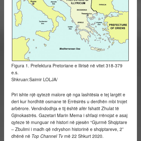
Figura 1. Prefektura Pretoriane e Ilirisë në vitet 318-379
e.s.
Shkruan:Saimir LOLJA/
Piri ishte një qytezë malore që nga lashtësia e tej largët e
deri kur hordhitë osmane të Errësirës u derdhën mbi trojet
arbërore. Vendndodhja e tij është afër fshatit Zhulat të
Gjinokastrës. Gazetari Marin Mema i shfaqi rrënojat e asaj
qyteze të munguar në histori në pjesën “Gjurmë Shqiptare
– Zbulimi i madh që ndryshon historinë e shqiptareve, 2”
dhënë në
Top Channel Tv
më 22 Shkurt 2020.