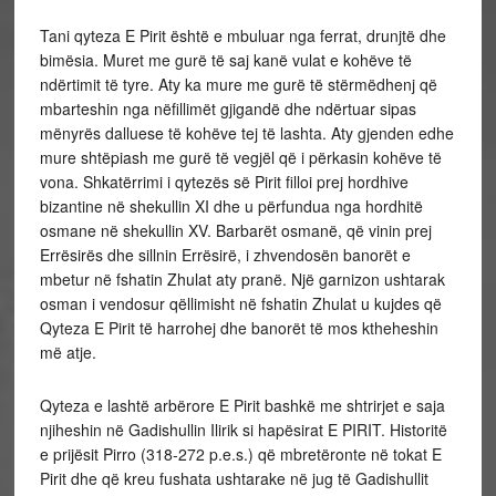
Tani qyteza E Pirit është e mbuluar nga ferrat, drunjtë dhe
bimësia. Muret me gurë të saj kanë vulat e kohëve të
ndërtimit të tyre. Aty ka mure me gurë të stërmëdhenj që
mbarteshin nga nëfillimët gjigandë dhe ndërtuar sipas
mënyrës dalluese të kohëve tej të lashta. Aty gjenden edhe
mure shtëpiash me gurë të vegjël që i përkasin kohëve të
vona. Shkatërrimi i qytezës së Pirit filloi prej hordhive
bizantine në shekullin XI dhe u përfundua nga hordhitë
osmane në shekullin XV. Barbarët osmanë, që vinin prej
Errësirës dhe sillnin Errësirë, i zhvendosën banorët e
mbetur në fshatin Zhulat aty pranë. Një garnizon ushtarak
osman i vendosur qëllimisht në fshatin Zhulat u kujdes që
Qyteza E Pirit të harrohej dhe banorët të mos ktheheshin
më atje.
Qyteza e lashtë arbërore E Pirit bashkë me shtrirjet e saja
njiheshin në Gadishullin Ilirik si hapësirat E PIRIT. Historitë
e prijësit Pirro (318-272 p.e.s.) që mbretëronte në tokat E
Pirit dhe që kreu fushata ushtarake në jug të Gadishullit