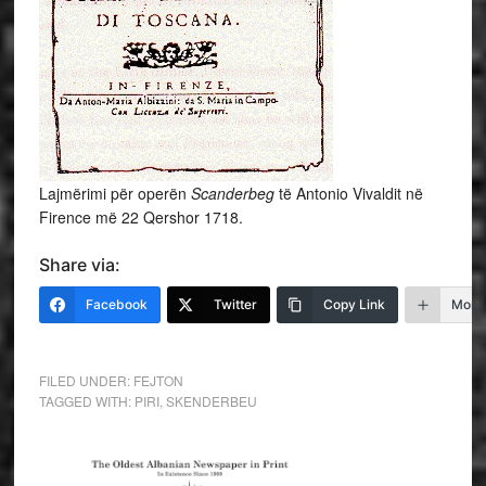
Lajmërimi për operën
Scanderbeg
të Antonio Vivaldit në
Firence më 22 Qershor 1718.
Share via:
Facebook
Twitter
Copy Link
More
FILED UNDER:
FEJTON
TAGGED WITH:
PIRI
,
SKENDERBEU