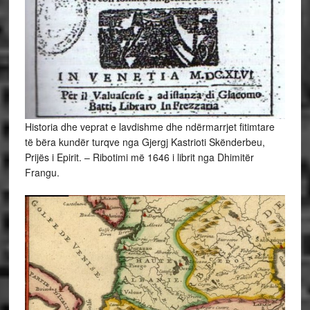
Historia dhe veprat e lavdishme dhe ndërmarrjet fitimtare
të bëra kundër turqve nga Gjergj Kastrioti Skënderbeu,
Prijës i Epirit. – Ribotimi më 1646 i librit nga Dhimitër
Frangu.