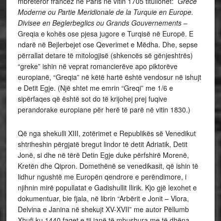
mbretëror francez në Paris në vitin 1705 titullohet:
Grece
Moderne ou Partie Meridionale de la Turquie en Europe.
Divisee en Beglerbeglics ou Grands Gouvernements
–
Greqia e kohës ose pjesa jugore e Turqisë në Europë. E
ndarë në Bejlerbejet ose Qeverimet e Mëdha. Dhe, sepse
përrallat detare të mitologjisë (shkencës së gënjeshtrës)
“greke” ishin në veprat romancierëve apo piktorëve
europianë, “Greqia” në këtë hartë është vendosur në ishujt
e Detit Egje. (Një shtet me emrin “Greqi” me 1/6 e
sipërfaqes që është sot do të krijohej prej fuqive
perandorake europiane për herë të parë në vitin 1830.)
Që nga shekulli XIII, zotërimet e Republikës së Venedikut
shtriheshin përgjatë bregut lindor të detit Adriatik, Detit
Jonë, si dhe në tërë Detin Egje duke përfshirë Morenë,
Kretën dhe Qipron. Domethënë se venedikasit, që ishin të
lidhur ngushtë me Europën qendrore e perëndimore, i
njihnin mirë popullatat e Gadishullit Ilirik. Kjo gjë lexohet e
dokumentuar, bie fjala, në librin “Arbërit e Jonit – Vlora,
Delvina e Janina në shekujt XV-XVII” me autor Pëllumb
Xhufi ku 1440 faqet e tij janë të mbushura me të dhëna