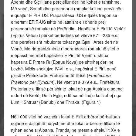
Apenin dhe Siçili janë përcjellur deri në kohët e tanishme.
Më vonë, Senati dhe perandoria romake krijuan provincën
e quajtur E-PIR-US. Prapashtesa -US e fjalës tregon se
emërtimi EPIR-US ishte në latinisht e i dhënë prej
perandorisë romake në Perëndim. Hapësira E Pirit të Vjetër
(Epirus Vetus) i përket periudhës së viteve 67 – 285 e.s.
dhe përafërsisht mbulonte tokat nga Gjini i Artës deri në
Vlonë. Me riorganizimin e ri perandorak romak në vitet e
mëpasshme mbi hapësirën E Pirit të Vjetër u shtua
hapësira E Pirit të Ri (Epirus Nova) që shtrihej deri në
Lezhë.
Midis shekujve IV-VII e.s., hapësirat E Pirit qenë
pjesë e Prefekturës Pretoriane të Ilirisë (
Praefectura
Praetorio per Illyricum
). Në vitet 318-379 e.s., Prefektura
Pretoriane e Ilirisë përfshinte tokat që nga Austria e sotme
e deri në Kretë, Detin Egje, ndërsa në lindje kufizohej nga
Lumi i Shtruar (Danubi) dhe Thraka. (Figura 1)
Në 1000 vitet në vazhdim tokat E Pirit arbëror përballuan
ngjarje e dallgë të ndryshme dhe tokat arbërore filluan të
njihen edhe si Albania. Prandaj në mesin e shekullit XV e