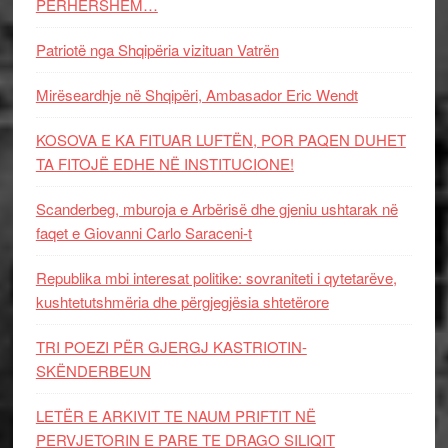
PËRHERSHËM…
Patriotë nga Shqipëria vizituan Vatrën
Mirëseardhje në Shqipëri, Ambasador Eric Wendt
KOSOVA E KA FITUAR LUFTËN, POR PAQEN DUHET
TA FITOJË EDHE NË INSTITUCIONE!
Scanderbeg, mburoja e Arbërisë dhe gjeniu ushtarak në
faqet e Giovanni Carlo Saraceni-t
Republika mbi interesat politike: sovraniteti i qytetarëve,
kushtetutshmëria dhe përgjegjësia shtetërore
TRI POEZI PËR GJERGJ KASTRIOTIN-
SKËNDERBEUN
LETËR E ARKIVIT TE NAUM PRIFTIT NË
PERVJETORIN E PARE TE DRAGO SILIQIT