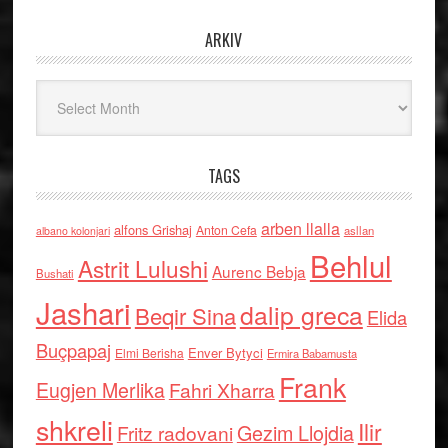
ARKIV
Arkiv
TAGS
arben llalla
alfons Grishaj
Anton Cefa
asllan
albano kolonjari
Behlul
Astrit Lulushi
Aurenc Bebja
Bushati
Jashari
dalip greca
Beqir Sina
Elida
Buçpapaj
Enver Bytyci
Elmi Berisha
Ermira Babamusta
Frank
Eugjen Merlika
Fahri Xharra
shkreli
Ilir
Gezim Llojdia
Fritz radovani