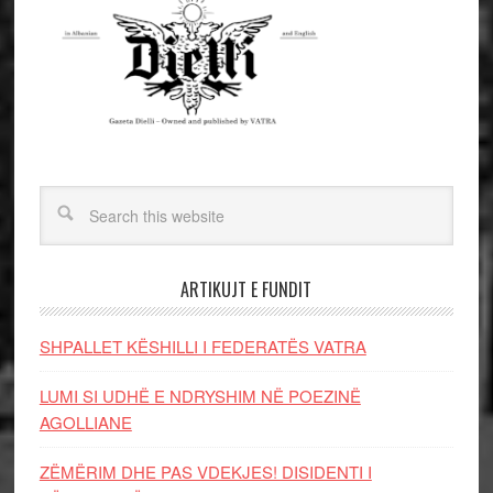
ARTIKUJT E FUNDIT
SHPALLET KËSHILLI I FEDERATËS VATRA
LUMI SI UDHË E NDRYSHIM NË POEZINË
AGOLLIANE
ZËMËRIM DHE PAS VDEKJES! DISIDENTI I