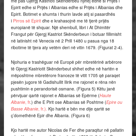
më pas Gjergj Kastrioti Skënderbeu njihej edhe si Prijës i
Epirit edhe si Prijës i Albanias edhe si Prijës i Albanias dhe
Epirit. Botimet e shumta i thurin lavde atij si pasardhës
i
Pirros së Epirit
dhe e krahasojnë me të tjerë prijës
europianë të shquar. Një shembull, libri i At Dhimitër
Frangut për Gjergj Kastriot Skënderbeun i botuar fillimisht
në latinisht në Venecia në 2 Prill 1480 u pasua nga 18
ribotime të tjera aty vetëm deri në vitin 1679. (Figurat 2-4).
Njohuria e trashëguar në Europë për mbretërinë arbërore
të Gjergj Kastriotit Skënderbeut shihet edhe në hartën e
mëposhtme mbretërore franceze të vitit 1705 që paraqet
pjesën jugore të Gadishullit Ilirik me rajonet e rëna nën
pushtimin e perandorisë osmane. (Figura 5) Këtu janë
përvijuar qartë rajonet e Albanias së Epërme (
Haute
Albanie
, fr
.) dhe E Pirit ose Albanias së Poshtme (
Epire ou
Basse Albanie
, fr.).
Kjo hartë e bën me dije qartë se
ç’domethënë Epir dhe Albania. (Figura 6)
Kjo hartë me autor Nicolas de Fer dhe paraqitur në pallatin