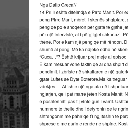
Nga Dalip Greca*/
14 Prilli është ditëlindja e Pirro Manit. Por 
peng Pirro Mani, mbreti i skenës shqiptare, g
peng që po e shoqëron për gjatë të gjithë jet
për një intervistë, ai i përgjigjet shkurtazi
thënë. Por e kam një peng që më rëndon. Dua
shumë ai peng. Më ka ndjekë edhe në skenë. 
“Cuca…”? Është krijuar prej meje ai episod
E kam mësuar vonë faktin që ai dha shpirt du
pendimit. I zbriste në shkallaren e një galer
gjatë Luftës së Dytë Botërore.Ma ka treguar 
vdekjes…. Ai ishte një nga ata që i shpetuan 
ngjarjen, qe i pat marre jeten Kosta Manit: Nu
e poshterimit; pas tij vinte guri i varrit. Ush
humnere te thelle dhe i detyronin qe te ngrin
shtrengonin me pahir qe t’i ngjiteshin te p
shprese e me gurin e rende ne shpine. Kosta 