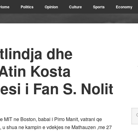
Home
Politics
Opinion
Culture
Sports
Economy
tlindja dhe
Atin Kosta
si i Fan S. Nolit
e MIT ne Boston, babai i Pirro Manit, vatrani qe
e, u shua ne kampin e vdekjes ne Mathauzen ,me 27