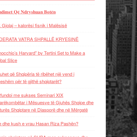
𝐝𝐢𝐦𝐞𝐭 𝐐𝐞̈ 𝐍𝐝𝐫𝐲𝐬𝐡𝐮𝐚𝐧 𝐁𝐨𝐭𝐞̈𝐧
 Gjolaj – kalorësi fisnik i Malësisë
DERATA VATRA SHPALLË KRYESINË
nocchio’s Harvard” by Tertini Set to Make a
bal Slice
uhet që Shqipëria të ribëhet një vend i
ueshëm për të gjithë shqiptarët?
fundoi me sukses Seminari XIX
rëkombëtar i Mësuesve të Gjuhës Shqipe dhe
turës Shqiptare në Diasporë dhe në Mërgatë
 dhe kush e vrau Hasan Riza Pashën?