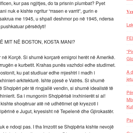
ificen, kur pas ngjitjes, do ta prisnin plumbat? Pyet
i nuk e kishte ngritur “rrasen e varrit”, gurin e
𝐕𝐞
asakrua me 1945, u shpall deshmor po në 1945, ndersa
Lek
pushkatuar përsëdyti!
FE
NË MIT NË BOSTON, KOSTA MANI?
“Pi
r në Korçë. Si shumë korçarë emigroi herët në Amerikë.
Glo
rrugën e kurbetit. Krahas punës vazhdoi edhe studimet.
A d
ostonit, ku pat studiuar edhe mjeshtri i madh i
jet
xhinieri-arkitekturë. Ishte pjesë e Vatrës. Si shumë
ë Shqipëri për të ringjallë vendin, si shumë idealistë të
Për
inierit. Sa i mungonin Shqipërisë inxhinierët si ai!
Mba
kishte shoqëruar atë në udhëtimet që kryezoti i
Kul
përinë e Jugut, kryesisht në Tepelenë dhe Gjirokastër.
Pse
k e ndoqi pas. I tha Imzotit se Shqipëria kishte nevojë