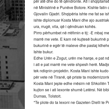
për atë dhe do të qëndronte. Ati i shqiptaris
në Ministrinë e Punëve Botore. Kishte fatin q
Gjovalin Gjadri. Shqipëria ishte me fat se i
ishte diplomuar Kosta Mani dhe ajo austriake
ura, rrugë, vila, që i qëndruan kohës.
Pirro përhumbet në rrëfimin e tij: -E mbaj m
marrë me vete. E kam në kujtesë bukurinë pë
bukurinë e egër të maleve dhe pastaj kthehe
Ishte bukur.
Edhe Urën e Zogut, urën me harqe, e pat ndë
i ati e pat marrë me vete shpesh herë. Madj
tek ndiqnin projektin. Kosta Mani ishte kudo
për vete në Tiranë, që priste ta modernizonte
Kosta Mani jepte edhe mësim në Shkollën Tek
kujton se i ati lexonte shumë Letërsi. Në bib
Dumas, Tolstoit.
*Te plote do ta lexoni ne Gazeten Dielli te P