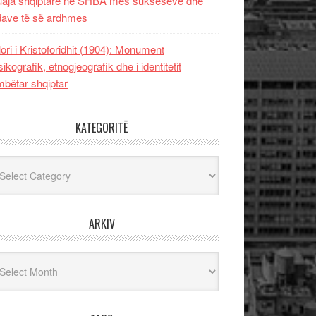
uaja shqiptare në SHBA mes sukseseve dhe
dave të së ardhmes
lori i Kristoforidhit (1904): Monument
sikografik, etnogjeografik dhe i identitetit
bëtar shqiptar
KATEGORITË
egoritë
ARKIV
iv