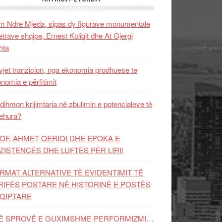
 Ndre Mjeda, sipas dy figurave monumentale
letrave shqipe, Ernest Koliqit dhe At Gjergj
hta
vjet tranzicion, nga ekonomia prodhuese te
nomia e përfitimit
dihmon krijimtaria në zbulimin e potencialeve të
ehura?
OF. AHMET QERIQI DHE EPOKA E
ZISTENCЁS DHE LUFTЁS PЁR LIRI!
RMAT ALTERNATIVE TË EVIDENTIMIT TË
RIFËS POSTARE NË HISTORINË E POSTËS
QIPTARE
Ë SPROVË E GUXIMSHME PERFORMIZMI…