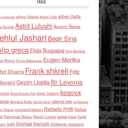
TAGS
arben llalla
alfons Grishaj
Anton Cefa
no kolonjari
Astrit Lulushi
Aurenc Bebja
an Bushati
ehlul Jashari
Beqir Sina
alip greca
Elida Buçpapaj
Elmi Berisha
Eugjen Merlika
er Bytyci
Ermira Babamusta
Frank shkreli
hri Xharra
Fritz
Ilir Levonja
Gezim Llojdia
dovani
kosova
rviste
Kolec Traboini
Keze Kozeta Zylo
sove
nderroi jete
Marjana Bulku
ne Kosove
Murat Gecaj
Rafaela Prifti
Rafael
e Tereza
presidenti Nishani
qi
Raimonda Moisiu
Ramiz Lushaj
reshat kripa
Sadik
Shefqet Kercelli
shqiperia
hani
shqiptaret
SHBA