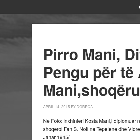
Pirro Mani, Di
Pengu për të 
Mani,shoqërue
APRIL 14, 2015
BY
DGRECA
Ne Foto: Inxhinieri Kosta Mani,i diplomuar n
shoqeroi Fan S. Noli ne Tepelene dhe Vlor
Janar 1945/