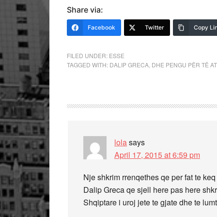
Share via:
Facebook
Twitter
Copy Li
FILED UNDER:
ESSE
TAGGED WITH:
DALIP GRECA
,
DHE PENGU PËR TË AT
lola
says
April 17, 2015 at 6:59 pm
Nje shkrim rrenqethes qe per fat te keq 
Dalip Greca qe sjell here pas here shkri
Shqiptare i uroj jete te gjate dhe te lumt