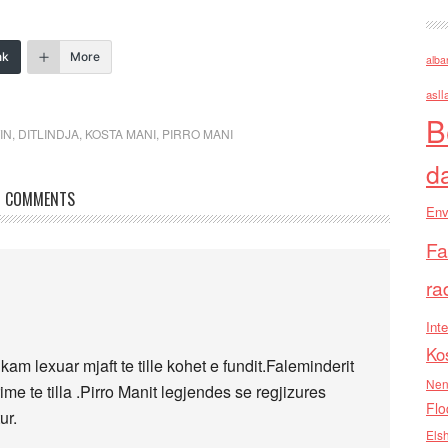
nk
More
alba
asll
B
IN
,
DITLINDJA
,
KOSTA MANI
,
PIRRO MANI
d
COMMENTS
Env
Fa
ra
Inte
Ko
kam lexuar mjaft te tille kohet e fundit.Faleminderit
Nen
me te tilla .Pirro Manit legjendes se regjizures
Flo
ur.
Els