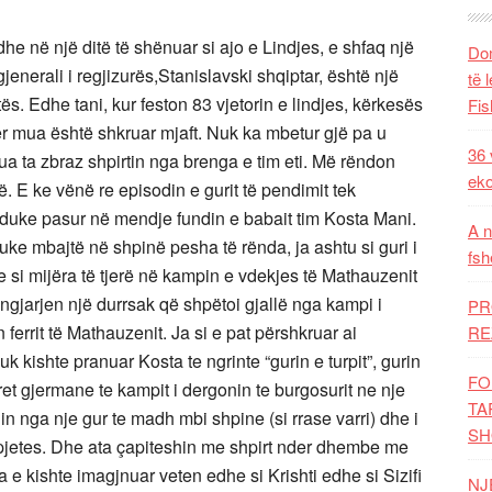
edhe në një ditë të shënuar si ajo e Lindjes, e shfaq një
Dom
jenerali i regjizurës,Stanislavski shqiptar, është një
të 
ës. Edhe tani, kur feston 83 vjetorin e lindjes, kërkesës
Fis
: Për mua është shkruar mjaft. Nuk ka mbetur gjë pa u
36 
 ta zbraz shpirtin nga brenga e tim eti. Më rëndon
eko
E ke vënë re episodin e gurit të pendimit tek
 duke pasur në mendje fundin e babait tim Kosta Mani.
A n
ke mbajtë në shpinë pesha të rënda, ja ashtu si guri i
fsh
ie si mijëra të tjerë në kampin e vdekjes të Mathauzenit
ngjarjen një durrsak që shpëtoi gjallë nga kampi i
PR
ferrit të Mathauzenit. Ja si e pat përshkruar ai
RE
k kishte pranuar Kosta te ngrinte “gurin e turpit”, gurin
FO
taret gjermane te kampit i dergonin te burgosurit ne nje
TA
in nga nje gur te madh mbi shpine (si rrase varri) dhe i
SH
erpjetes. Dhe ata çapiteshin me shpirt nder dhembe me
e kishte imagjnuar veten edhe si Krishti edhe si Sizifi
NJ