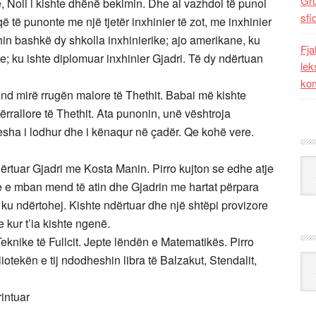
Gr
ë, Noli i kishte dhënë bekimin. Dhe ai vazhdoi të punoi
sfi
ë të punonte me një tjetër inxhinier të zot, me inxhinier
shin bashkë dy shkolla inxhinierike; ajo amerikane, ku
Fja
; ku ishte diplomuar inxhinier Gjadri. Të dy ndërtuan
lek
kom
end mirë rrugën malore të Thethit. Babai më kishte
rrallore të Thethit. Ata punonin, unë vështroja
sha i lodhur dhe i kënaqur në çadër. Qe kohë vere.
Kat
rtuar Gjadri me Kosta Manin. Pirro kujton se edhe atje
e e mban mend të atin dhe Gjadrin me hartat përpara
 ku ndërtohej. Kishte ndërtuar dhe një shtëpi provizore
 kur t’ia kishte ngenë.
nike të Fullcit. Jepte lëndën e Matematikës. Pirro
liotekën e tij ndodheshin libra të Balzakut, Stendalit,
Ark
rintuar