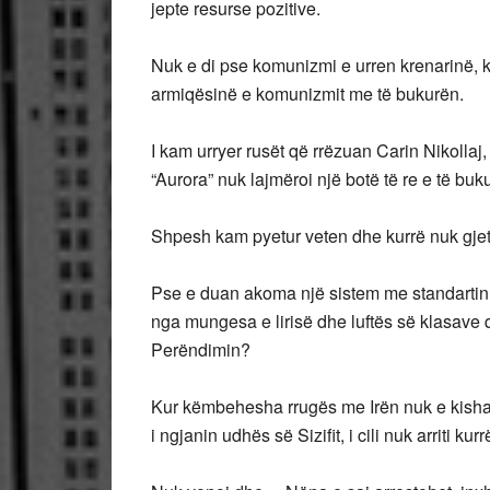
jepte resurse pozitive.
Nuk e di pse komunizmi e urren krenarinë, kr
armiqësinë e komunizmit me të bukurën.
I kam urryer rusët që rrëzuan Carin Nikolla
“Aurora” nuk lajmëroi një botë të re e të buk
Shpesh kam pyetur veten dhe kurrë nuk gjeta
Pse e duan akoma një sistem me standartin
nga mungesa e lirisë dhe luftës së klasave që
Perëndimin?
Kur këmbehesha rrugës me Irën nuk e kisha 
i ngjanin udhës së Sizifit, i cili nuk arriti ku