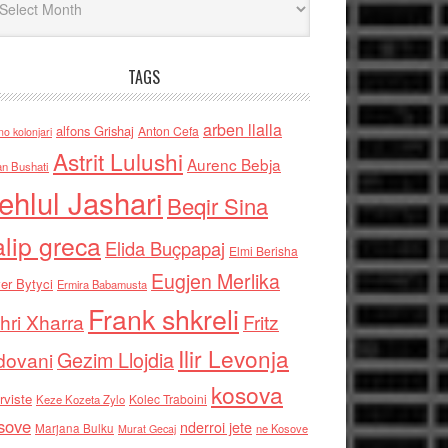
TAGS
arben llalla
alfons Grishaj
Anton Cefa
no kolonjari
Astrit Lulushi
Aurenc Bebja
an Bushati
ehlul Jashari
Beqir Sina
alip greca
Elida Buçpapaj
Elmi Berisha
Eugjen Merlika
er Bytyci
Ermira Babamusta
Frank shkreli
hri Xharra
Fritz
Ilir Levonja
Gezim Llojdia
dovani
kosova
rviste
Kolec Traboini
Keze Kozeta Zylo
sove
nderroi jete
Marjana Bulku
ne Kosove
Murat Gecaj