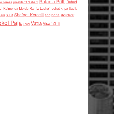
Rafaela Prifti
Rafael
e Tereza
presidenti Nishani
qi
Raimonda Moisiu
Ramiz Lushaj
reshat kripa
Sadik
Shefqet Kercelli
shqiperia
hani
shqiptaret
SHBA
kol Paja
Vatra
Visar Zhiti
Thaci