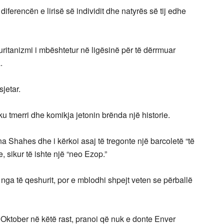
diferencën e lirisë së individit dhe natyrës së tij edhe
itanizmi i mbështetur në ligësinë për të dërrmuar
.
sjetar.
 tmerri dhe komikja jetonin brënda një historie.
 Ina Shahes dhe i kërkoi asaj të tregonte një barcoletë “të
, sikur të ishte një “neo Ezop.”
k nga të qeshurit, por e mblodhi shpejt veten se përballë
 Oktober në këtë rast, pranoi që nuk e donte Enver