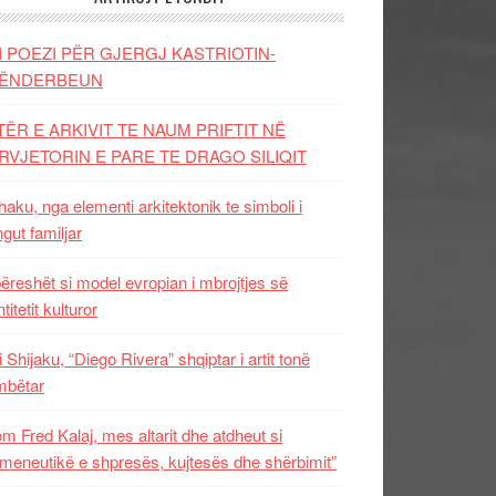
I POEZI PËR GJERGJ KASTRIOTIN-
ËNDERBEUN
TËR E ARKIVIT TE NAUM PRIFTIT NË
RVJETORIN E PARE TE DRAGO SILIQIT
aku, nga elementi arkitektonik te simboli i
ngut familjar
ëreshët si model evropian i mbrojtjes së
titetit kulturor
i Shijaku, “Diego Rivera” shqiptar i artit tonë
mbëtar
m Fred Kalaj, mes altarit dhe atdheut si
meneutikë e shpresës, kujtesës dhe shërbimit”