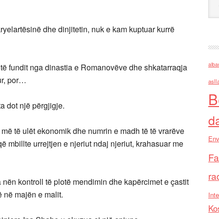
yelartësinë dhe dinjitetin, nuk e kam kuptuar kurrë
alba
j, të fundit nga dinastia e Romanovëve dhe shkatarraqja
ur, por…
asll
B
 dot një përgjigje.
d
 më të ulët ekonomik dhe numrin e madh të të vrarëve
Env
 mbillte urrejtjen e njeriut ndaj njeriut, krahasuar me
Fa
ra
nën kontroll të plotë mendimin dhe kapërcimet e çastit
rrë në majën e malit.
Inte
Ko