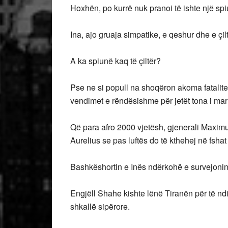
Hoxhën, po kurrë nuk pranoi të ishte një spi
Ina, ajo gruaja simpatike, e qeshur dhe e çilt
A ka spiunë kaq të çiltër?
Pse ne si popull na shoqëron akoma fatalite
vendimet e rëndësishme për jetët tona i mar
Që para afro 2000 vjetësh, gjenerali Maximu
Aurelius se pas luftës do të kthehej në fsh
Bashkëshortin e Inës ndërkohë e survejonin
Engjëll Shahe kishte lënë Tiranën për të ndi
shkallë sipërore.