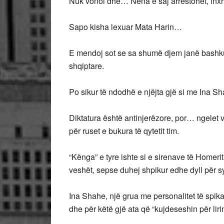
Nuk vonoi dhe… Nëna e saj arrestohet, inxh
Sapo kisha lexuar Mata Harin…
E mendoj sot se sa shumë djem janë bashku
shqiptare.
Po sikur të ndodhë e njëjta gjë si me Ina S
Diktatura është antinjerëzore, por… ngelet v
për ruset e bukura të qytetit tim.
“Kënga” e tyre ishte si e sirenave të Homerit 
veshët, sepse duhej shpikur edhe dyll për sy
Ina Shahe, një grua me personalitet të spikatu
dhe për këtë gjë ata që “kujdeseshin për liri