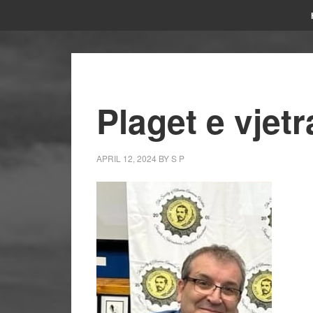
Plaget e vjetr
APRIL 12, 2024
BY
S P