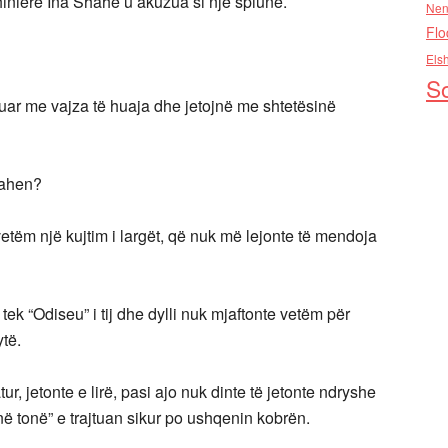
iniere Ina Shahe u akuzua si një spiune.
Nen
Flo
Els
So
ar me vajza të huaja dhe jetojnë me shtetësinë
hahen?
etëm një kujtim i largët, që nuk më lejonte të mendoja
tek “Odiseu” i tij dhe dylli nuk mjaftonte vetëm për
të.
r, jetonte e lirë, pasi ajo nuk dinte të jetonte ndryshe
në tonë” e trajtuan sikur po ushqenin kobrën.