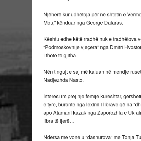
Njëherë kur udhëtoja për në shtetin e Verm
Mou,” kënduar nga George Dalaras.
Kështu edhe këtë rradhë nuk e tradhëtova v
“Podmoskovnije vjeçera” nga Dmitri Hvosto
i thotë të gjitha.
Nën tingujt e saj më kaluan në mendje ruset 
Nadjezhda Nasto.
Interesi im prej një fëmije kureshtar, gërsh
e tyre, buronte nga leximi i librave që na 
apo Atamani kazak nga Zaporozhia e Ukrain
libra të tjerë…
Ndërsa më vonë u “dashurova” me Tonja Tuma