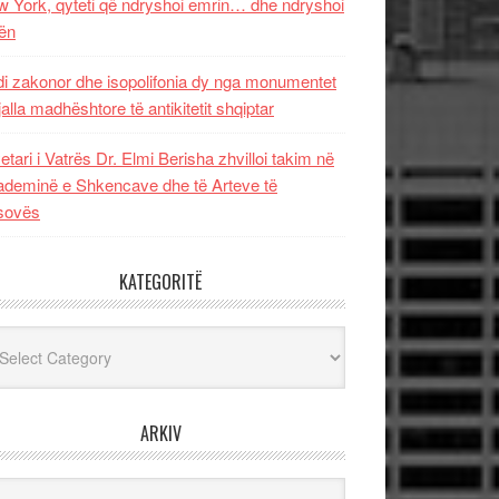
 York, qyteti që ndryshoi emrin… dhe ndryshoi
ën
i zakonor dhe isopolifonia dy nga monumentet
jalla madhështore të antikitetit shqiptar
etari i Vatrës Dr. Elmi Berisha zhvilloi takim në
deminë e Shkencave dhe të Arteve të
sovës
KATEGORITË
egoritë
ARKIV
iv