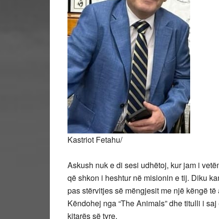
Kastriot Fetahu/
Askush nuk e di sesi udhëtoj, kur jam i vetë
që shkon i heshtur në misionin e tij. Diku k
pas stërvitjes së mëngjesit me një këngë të
Këndohej nga “The Animals” dhe titulli i saj
kitarës së tyre.