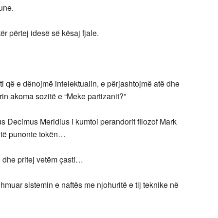
une.
ër përtej idesë së kësaj fjale.
ti që e dënojmë intelektualin, e përjashtojmë atë dhe
rin akoma sozitë e “Meke partizanit?”
s Decimus Meridius i kumtoi perandorit filozof Mark
at të punonte tokën…
 dhe pritej vetëm çasti…
hmuar sistemin e naftës me njohuritë e tij teknike në