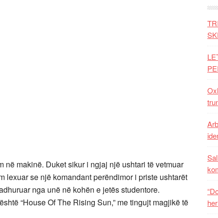
TR
SK
LE
PE
Oxh
tru
Arb
iden
Sal
m në makinë. Duket sikur i ngjaj një ushtari të vetmuar
ko
am lexuar se një komandant perëndimor i priste ushtarët
 adhuruar nga unë në kohën e jetës studentore.
“Do
 është “House Of The Rising Sun,” me tingujt magjikë të
her