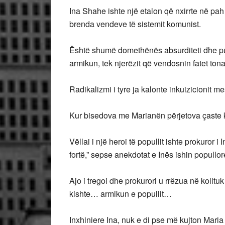
Ina Shahe ishte një etalon që nxirrte në pah 
brenda vendeve të sistemit komunist.
Është shumë domethënës absurditeti dhe pur
armikun, tek njerëzit që vendosnin fatet tona
Radikalizmi i tyre ja kalonte inkuizicionit me
Kur bisedova me Marianën përjetova çaste ku
Vëllai i një heroi të popullit ishte prokuror i
fortë,” sepse anekdotat e Inës ishin popullore
Ajo i tregoi dhe prokurori u rrëzua në kolltu
kishte… armikun e popullit…
Inxhiniere Ina, nuk e di pse më kujton Maria