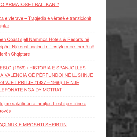
PO ARMATOSET BALLKANI?
za e vlerave – Tragjedia e vërtetë e tranzicionit
iptar
en Coast sjell Nammos Hotels & Resorts në
ipëri: Një destinacion i ri lifestyle merr formë në
ierën Shqiptare
EBLO (1966) / HISTORIA E SPANJOLLES
A VALENCIA QË PËRFUNDOI NË LUSHNJE
29 VJET PRITJE (1937 – 1966) TË NJË
LEFONATE NGA DY MOTRAT
tojmë sakrificën e familjes Lleshi për lirinë e
sovës
AÇI NUK E MPOSHTI SHPIRTIN