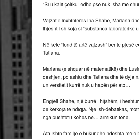
“Si u kalit çeliku” edhe pse nuk isha më sh
Vajzat e inxhinieres Ina Shahe, Mariana dhe
thjesht i shikoja si “substanca laboratorike u
Në këtë “fond të artë vajzash” bënte pjesë
Tatiana.
Mariana (e shquar në matematikë) dhe Lusia
qeshjen, po ashtu dhe Tatiana dhe të dyja 
universitetit kurrë nuk u hapën për ato…
Engjëll Shahe, një burrë i hijshëm, i heshtur
që kërkoja të ndiqja. Një ish-debatikas, mot
nga pushteti i kohës në… armikun tonë.
Ata ishin familje e bukur dhe ndoshta më e bu