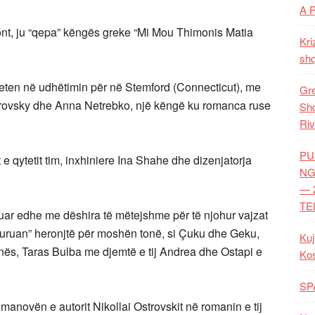
A 
ont, ju “qepa” këngës greke “Mi Mou Thimonis Matia
Kri
shq
eten në udhëtimin për në Stemford (Connecticut), me
Gre
rovsky dhe Anna Netrebko, një këngë ku romanca ruse
Shq
Riv
PU
e qytetit tim, inxhiniere Ina Shahe dhe dizenjatorja
NG
— 
TE
etuar edhe me dëshira të mëtejshme për të njohur vajzat
“dhuruan” heronjtë për moshën tonë, si Çuku dhe Geku,
Kuj
ës, Taras Bulba me djemtë e tij Andrea dhe Ostapi e
Ko
SP
novën e autorit Nikollai Ostrovskit në romanin e tij