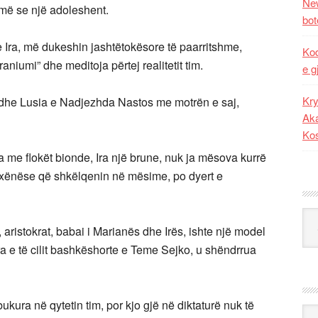
New
umë se një adoleshent.
bot
 Ira, më dukeshin jashtëtokësore të paarritshme,
Kod
raniumi” dhe meditoja përtej realitetit tim.
e g
Kry
 edhe Lusia e Nadjezhda Nastos me motrën e saj,
Aka
Ko
 me flokët bionde, Ira një brune, nuk ja mësova kurrë
nxënëse që shkëlqenin në mësime, po dyert e
Kat
, aristokrat, babai i Marianës dhe Irës, ishte një model
ra e të cilit bashkëshorte e Teme Sejko, u shëndrrua
kura në qytetin tim, por kjo gjë në diktaturë nuk të
Ark