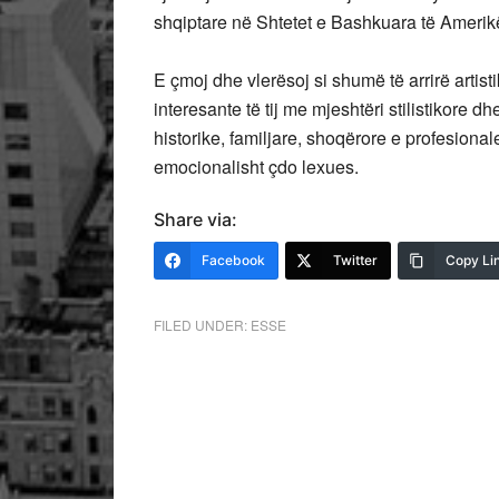
shqiptare në Shtetet e Bashkuara të Amerik
E çmoj dhe vlerësoj si shumë të arrirë artist
interesante të tij me mjeshtëri stilistikore dh
historike, familjare, shoqërore e profesional
emocionalisht çdo lexues.
Share via:
Facebook
Twitter
Copy Li
FILED UNDER:
ESSE