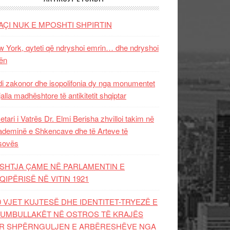
AÇI NUK E MPOSHTI SHPIRTIN
 York, qyteti që ndryshoi emrin… dhe ndryshoi
ën
i zakonor dhe isopolifonia dy nga monumentet
jalla madhështore të antikitetit shqiptar
etari i Vatrës Dr. Elmi Berisha zhvilloi takim në
deminë e Shkencave dhe të Arteve të
sovës
SHTJA ÇAME NË PARLAMENTIN E
QIPËRISË NË VITIN 1921
0 VJET KUJTESË DHE IDENTITET-TRYEZË E
UMBULLAKËT NË OSTROS TË KRAJËS
R SHPËRNGULJEN E ARBËRESHËVE NGA