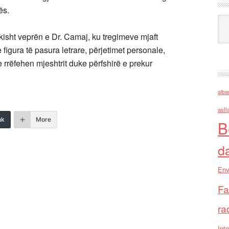
ës.
Ark
ikisht veprën e Dr. Camaj, ku tregimeve mjaft
e figura të pasura letrare, përjetimet personale,
e rrëfehen mjeshtrit duke përfshirë e prekur
alba
asll
nk
More
B
d
Env
Fa
ra
Inte