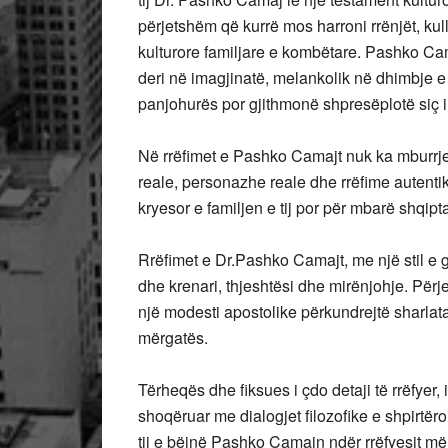
përjetshëm që kurrë mos harroni rrënjët, kul
kulturore familjare e kombëtare. Pashko Cam
deri në imagjinatë, melankolik në dhimbje e v
panjohurës por gjithmonë shpresëplotë siç i 
Në rrëfimet e Pashko Camajt nuk ka mburrje,
reale, personazhe reale dhe rrëfime autenti
kryesor e familjen e tij por për mbarë shqipt
Rrëfimet e Dr.Pashko Camajt, me një stil e 
dhe krenari, thjeshtësi dhe mirënjohje. Për
një modesti apostolike përkundrejtë sharla
mërgatës.
Tërheqës dhe fiksues i çdo detaji të rrëfyer
shoqëruar me dialogjet filozofike e shpirtër
tij e bëjnë Pashko Camajn ndër rrëfyesit më 