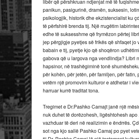
libër që përshkruan ndjenjat më të fuqishme 
panikun, pasigurinë, dramën, suksesin, lotin
psikologjik, historik dhe ekzistencialist ku
të përfshirë brenda tij. Një rrugëtim labirin
edhe të suksesshme që frymëzon përtej librit,
jep përgjigje pyetjes së frikës që shfaqet j
babain e tij, pyetje kjo që shoqëron udhëtimi
gabova që u largova nga vendlindja? Libri në
hapsinor, në trashëgiminë tonë shumëshekullo
për kohën, për jetën, për familjen, për fatin,
vetëm një promovim kulturor e atdhetar i vl
harruar kurrë traditat tona.
Tregimet e Dr.Pashko Camajt janë një mësim 
nuk duhet të dorëzohesh, ligështohesh apo 
vazhduar të deri në realizimin e ëndrrës. Çd
sot nga kjo sallë Pashko Camaj po pyet veten
tij Dr. Pashko Camaj lë një testament kulturor