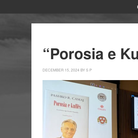
“Porosia e K
DECEMBER 15, 2024
BY
S P