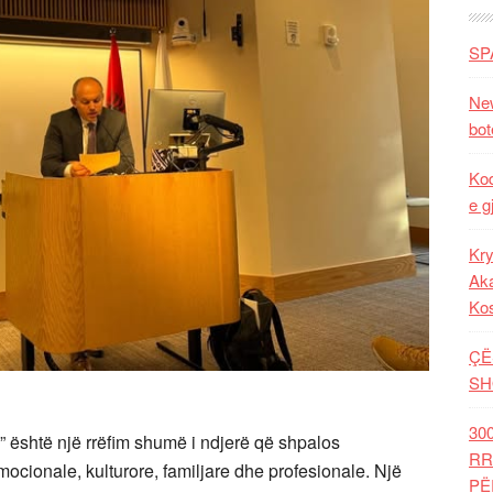
SP
New
bot
Kod
e g
Kry
Aka
Ko
ÇË
SH
30
 është një rrëfim shumë i ndjerë që shpalos
RR
ocionale, kulturore, familjare dhe profesionale. Një
PË