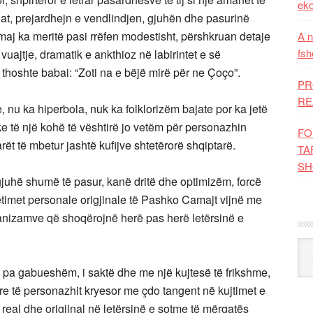
eko
lat, prejardhejn e vendlindjen, gjuhën dhe pasurinë
aj ka meritë pasi rrëfen modestisht, përshkruan detaje
A n
fsh
uajtje, dramatik e ankthioz në labirintet e së
thoshte babai: “Zoti na e bëjë mirë për ne Çoço”.
PR
RE
 nu ka hiperbola, nuk ka folklorizëm bajate por ka jetë
ke të një kohë të vështirë jo vetëm për personazhin
FO
arët të mbetur jashtë kufijve shtetërorë shqiptarë.
TA
SH
gjuhë shumë të pasur, kanë dritë dhe optimizëm, forcë
jetimet personale origjinale të Pashko Camajt vijnë me
tanizamve që shoqërojnë herë pas herë letërsinë e
Kat
, i pa gabueshëm, i saktë dhe me një kujtesë të frikshme,
ore të personazhit kryesor me çdo tangent në kujtimet e
real dhe origjinal në letërsinë e sotme të mërgatës