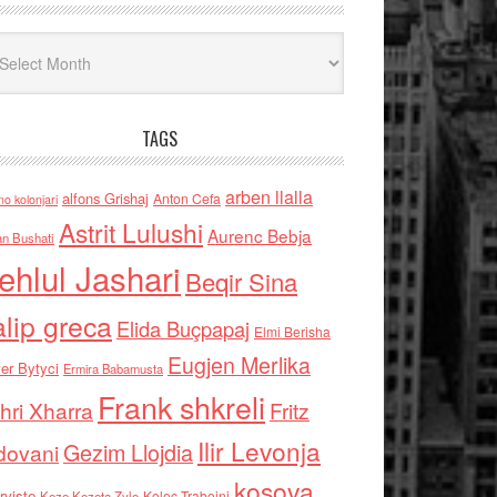
iv
TAGS
arben llalla
alfons Grishaj
Anton Cefa
no kolonjari
Astrit Lulushi
Aurenc Bebja
an Bushati
ehlul Jashari
Beqir Sina
alip greca
Elida Buçpapaj
Elmi Berisha
Eugjen Merlika
er Bytyci
Ermira Babamusta
Frank shkreli
hri Xharra
Fritz
Ilir Levonja
Gezim Llojdia
dovani
kosova
rviste
Kolec Traboini
Keze Kozeta Zylo