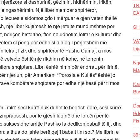
njerëzore si dashurinë, gëzimin, hidhërimin, frikën,
TR
 e ngashërimin. Një libër memoar shpirtëror,
DA
 çdo lexues e sidomos çdo i mërguar
e gjen veten thellë
tesh, një libër kujtimesh të një jete të mundimshme por
SH
 ndriçon historinë, fton në udhëtim letrar e kulturor dhe
VAT
o vetëm si peng por edhe si dialog i përjetshëm me
Inj
n letrar, fizik dhe shpirtëror të Pasho Camaj: a mos
 vetvete është një rikthim në kohë, në terrenin
Nga
re shqiptare. Libri është himn për ëndrrat, për lirinë,
Mal
 për njeriun, për Ameriken. “Porosia e Kullës” është jo
erave kombëtare shqiptare por edhe një ftesë për ti mos
Kar
Bur
Dom
i mirë sesi kurrë nuk duhet të heqësh dorë, sesi kurrë
të 
zmprapsesh, por të gjësh fuqinë dhe forcën për të
Fis
o sukses dhe arritje Pashko ia dedikon babait të tij, dhe
: a thua do ishte bërë qejfi babait tim sot? Me librin e
36 
, shpirtëror e letrar pasardhësve të tij si një amanet të