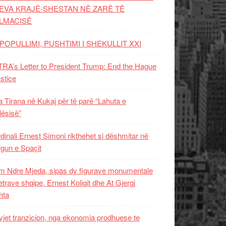
EVA KRAJË-SHESTAN NË ZARË TË
LMACISË
POPULLIMI, PUSHTIMI I SHEKULLIT XXI
RA’s Letter to President Trump: End the Hague
ustice
 Tirana në Kukaj për të parë “Lahuta e
ësisë”
dinali Ernest Simoni rikthehet si dëshmitar në
gun e Spaçit
 Ndre Mjeda, sipas dy figurave monumentale
letrave shqipe, Ernest Koliqit dhe At Gjergj
hta
vjet tranzicion, nga ekonomia prodhuese te