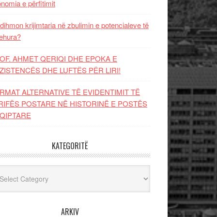
nomia e përfitimit
dihmon krijimtaria në zbulimin e potencialeve të
ehura?
OF. AHMET QERIQI DHE EPOKA E
ZISTENCЁS DHE LUFTЁS PЁR LIRI!
RMAT ALTERNATIVE TË EVIDENTIMIT TË
RIFËS POSTARE NË HISTORINË E POSTËS
QIPTARE
KATEGORITË
egoritë
ARKIV